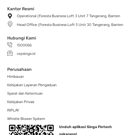
s
c
k
t
n
t
e
t
w
k
a
b
o
i
e
Kantor Resmi
g
o
k
t
d
Operational (Foresta Business Loft 3 Unit 7 Tangerang, Banten
r
o
t
i
a
k
e
n
Head Office (Foresta Business Loft 5 Unit 30 Tangerang, Banten
m
-
r
f
Hubungi Kami
1500066
cs@singa.id
Perusahaan
Himbauan
Kebijakan Layanan Pengaduan
Syarat dan Ketentuan
Kebijakan Privasi
RIPLAY
Whistle Blower System
Unduh aplikasi Singa Fintech
sekarang!