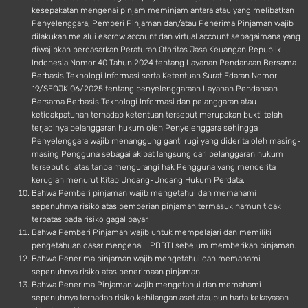
kesepakatan mengenai pinjam meminjam antara atau yang melibatkan
Penyelenggara, Pemberi Pinjaman dan/atau Penerima Pinjaman wajib
dilakukan melalui escrow account dan virtual account sebagaimana yang
diwajibkan berdasarkan Peraturan Otoritas Jasa Keuangan Republik
Indonesia Nomor 40 Tahun 2024 tentang Layanan Pendanaan Bersama
Berbasis Teknologi Informasi serta Ketentuan Surat Edaran Nomor
19/SEOJK.06/2025 tentang penyelenggaraan Layanan Pendanaan
Bersama Berbasis Teknologi Informasi dan pelanggaran atau
ketidakpatuhan terhadap ketentuan tersebut merupakan bukti telah
terjadinya pelanggaran hukum oleh Penyelenggara sehingga
Penyelenggara wajib menanggung ganti rugi yang diderita oleh masing-
masing Pengguna sebagai akibat langsung dari pelanggaran hukum
tersebut di atas tanpa mengurangi hak Pengguna yang menderita
kerugian menurut Kitab Undang-Undang Hukum Perdata.
Bahwa Pemberi pinjaman wajib mengetahui dan memahami
sepenuhnya risiko atas pemberian pinjaman termasuk namun tidak
terbatas pada risiko gagal bayar.
Bahwa Pemberi Pinjaman wajib untuk mempelajari dan memiliki
pengetahuan dasar mengenai LPBBTI sebelum memberikan pinjaman.
Bahwa Penerima pinjaman wajib mengetahui dan memahami
sepenuhnya risiko atas penerimaan pinjaman.
Bahwa Penerima Pinjaman wajib mengetahui dan memahami
sepenuhnya terhadap risiko kehilangan aset ataupun harta kekayaaan