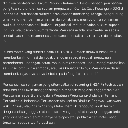
didirikan berdasarkan Hukum Republik Indonesia. Berdiri sebagai perusahaan
yang telah diatur oleh dan dalam pengawasan Otoritas Jasa Keuangan (OJK) di
Indonesia, Perusahaan menyediakan layanan interfacing sebagai penghubung
pihak yang memberikan pinjaman dan pihak yang membutuhkan pinjaman
meliputi pendanaan dari individu, organisasi, maupun badan hukum kepada
individu atau badan hukum tertentu. Perusahaan tidak menyediakan segala
bentuk saran atau rekomendasi pendanaan terkait pilihan-pilihan dalam situs
ini.
Isi dan materi yang tersedia pada situs SINGA Fintech dimaksudkan untuk
memberikan informasi dan tidak dianggap sebagai sebuah penawaran,
permohonan, undangan, saran, maupun rekomendasi untuk menginvestasikan
sekuritas, produk pasar modal, atau jasa keuangan lainya. Perusahaan dalam
memberikan jasanya hanya terbatas pada fungsi administratif.
Pendanaan dan pinjaman yang ditempatkan di rekening SINGA Fintech adalah
tidak dan tidak akan dianggap sebagai simpanan yang diselenggarakan oleh
Perusahaan seperti diatur dalam Peraturan Perundang-Undangan tentang
Perbankan di Indonesia. Perusahaan atau setiap Direktur, Pegawai, Karyawan,
Wakil, Afiliasi, atau Agen-Agennya tidak memiliki tanggung jawab terkait
dengan setiap gangguan atau masalah yang terjadi atau yang dianggap terjadi
yang disebabkan oleh minimnya persiapan atau publikasi dari materi yang
tercantum pada situs Perusahaan.