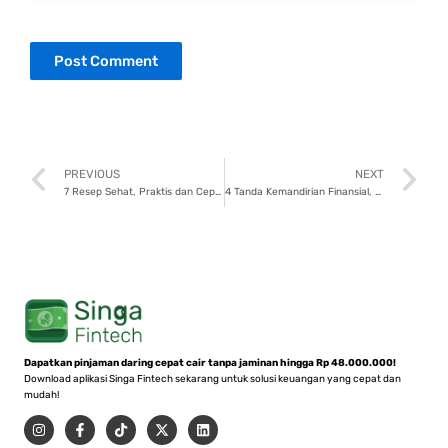
Prev
N
PREVIOUS
NEXT
7 Resep Sehat, Praktis dan Cepat Dimasak
4 Tanda Kemandirian Finansial, Sudah Punya?
Dapatkan pinjaman daring cepat cair tanpa jaminan hingga Rp 48.000.000!
Download aplikasi Singa Fintech sekarang untuk solusi keuangan yang cepat dan
mudah!
I
F
T
X
L
n
a
i
-
i