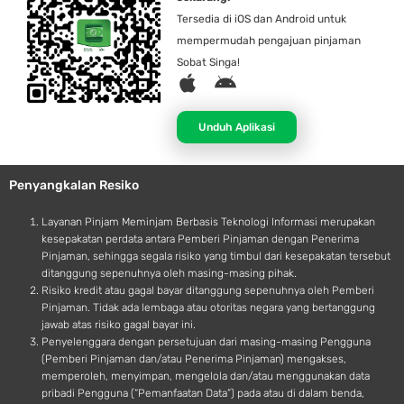
Tersedia di iOS dan Android untuk
mempermudah pengajuan pinjaman
Sobat Singa!
A
A
p
n
p
d
Unduh Aplikasi
l
r
e
o
Penyangkalan Resiko
i
d
Layanan Pinjam Meminjam Berbasis Teknologi Informasi merupakan
kesepakatan perdata antara Pemberi Pinjaman dengan Penerima
Pinjaman, sehingga segala risiko yang timbul dari kesepakatan tersebut
ditanggung sepenuhnya oleh masing-masing pihak.
Risiko kredit atau gagal bayar ditanggung sepenuhnya oleh Pemberi
Pinjaman. Tidak ada lembaga atau otoritas negara yang bertanggung
jawab atas risiko gagal bayar ini.
Penyelenggara dengan persetujuan dari masing-masing Pengguna
(Pemberi Pinjaman dan/atau Penerima Pinjaman) mengakses,
memperoleh, menyimpan, mengelola dan/atau menggunakan data
pribadi Pengguna (“Pemanfaatan Data”) pada atau di dalam benda,