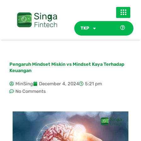
Skip
to
content
TKP
Pengaruh Mindset Miskin vs Mindset Kaya Terhadap
Keuangan
MinSing
December 4, 2024
5:21 pm
No Comments