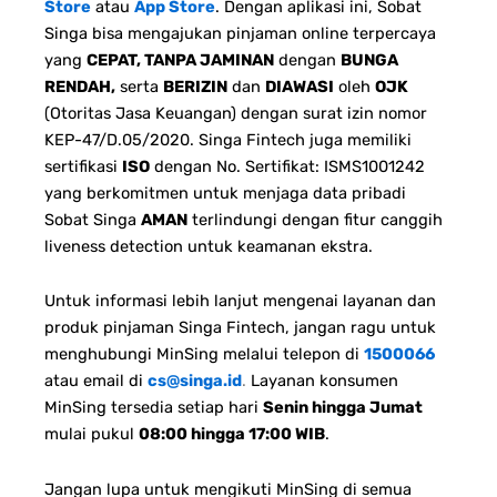
Store
atau
App Store
. Dengan aplikasi ini, Sobat
Singa bisa mengajukan pinjaman online terpercaya
yang
CEPAT, TANPA JAMINAN
dengan
BUNGA
RENDAH,
serta
BERIZIN
dan
DIAWASI
oleh
OJK
(Otoritas Jasa Keuangan) dengan surat izin nomor
KEP-47/D.05/2020. Singa Fintech juga memiliki
sertifikasi
ISO
dengan No. Sertifikat: ISMS1001242
yang berkomitmen untuk menjaga data pribadi
Sobat Singa
AMAN
terlindungi dengan fitur canggih
liveness detection untuk keamanan ekstra.
Untuk informasi lebih lanjut mengenai layanan dan
produk pinjaman Singa Fintech, jangan ragu untuk
menghubungi MinSing melalui telepon di
1500066
atau email di
cs@singa.id
.
Layanan konsumen
MinSing tersedia setiap hari
Senin hingga Jumat
mulai pukul
08:00 hingga 17:00 WIB
.
Jangan lupa untuk mengikuti MinSing di semua