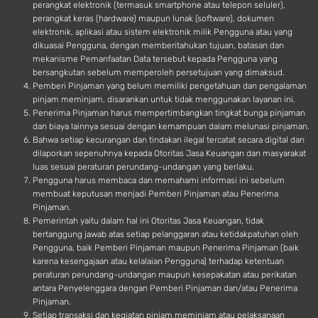
perangkat elektronik (termasuk smartphone atau telepon seluler),
perangkat keras (hardware) maupun lunak (software), dokumen
elektronik, aplikasi atau sistem elektronik milik Pengguna atau yang
dikuasai Pengguna, dengan memberitahukan tujuan, batasan dan
mekanisme Pemanfaatan Data tersebut kepada Pengguna yang
bersangkutan sebelum memperoleh persetujuan yang dimaksud.
Pemberi Pinjaman yang belum memiliki pengetahuan dan pengalaman
pinjam meminjam, disarankan untuk tidak menggunakan layanan ini.
Penerima Pinjaman harus mempertimbangkan tingkat bunga pinjaman
dan biaya lainnya sesuai dengan kemampuan dalam melunasi pinjaman.
Bahwa setiap kecurangan dan tindakan ilegal tercatat secara digital dan
dilaporkan sepenuhnya kepada Otoritas Jasa Keuangan dan masyarakat
luas sesuai peraturan perundang-undangan yang berlaku.
Pengguna harus membaca dan memahami informasi ini sebelum
membuat keputusan menjadi Pemberi Pinjaman atau Penerima
Pinjaman.
Pemerintah yaitu dalam hal ini Otoritas Jasa Keuangan, tidak
bertanggung jawab atas setiap pelanggaran atau ketidakpatuhan oleh
Pengguna, baik Pemberi Pinjaman maupun Penerima Pinjaman (baik
karena kesengajaan atau kelalaian Pengguna) terhadap ketentuan
peraturan perundang-undangan maupun kesepakatan atau perikatan
antara Penyelenggara dengan Pemberi Pinjaman dan/atau Penerima
Pinjaman.
Setiap transaksi dan kegiatan pinjam meminjam atau pelaksanaan