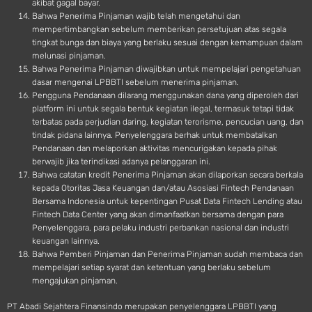
akibat gagal bayar.
Bahwa Penerima Pinjaman wajib telah mengetahui dan
mempertimbangkan sebelum memberikan persetujuan atas segala
tingkat bunga dan biaya yang berlaku sesuai dengan kemampuan dalam
melunasi pinjaman.
Bahwa Penerima Pinjaman diwajibkan untuk mempelajari pengetahuan
dasar mengenai LPBBTI sebelum menerima pinjaman.
Pengguna Pendanaan dilarang menggunakan dana yang diperoleh dari
platform ini untuk segala bentuk kegiatan ilegal, termasuk tetapi tidak
terbatas pada perjudian daring, kegiatan terorisme, pencucian uang, dan
tindak pidana lainnya. Penyelenggara berhak untuk membatalkan
Pendanaan dan melaporkan aktivitas mencurigakan kepada pihak
berwajib jika terindikasi adanya pelanggaran ini.
Bahwa catatan kredit Penerima Pinjaman akan dilaporkan secara berkala
kepada Otoritas Jasa Keuangan dan/atau Asosiasi Fintech Pendanaan
Bersama Indonesia untuk kepentingan Pusat Data Fintech Lending atau
Fintech Data Center yang akan dimanfaatkan bersama dengan para
Penyelenggara, para pelaku industri perbankan nasional dan industri
keuangan lainnya.
Bahwa Pemberi Pinjaman dan Penerima Pinjaman sudah membaca dan
mempelajari setiap syarat dan ketentuan yang berlaku sebelum
mengajukan pinjaman.
PT Abadi Sejahtera Finansindo merupakan penyelenggara LPBBTI yang