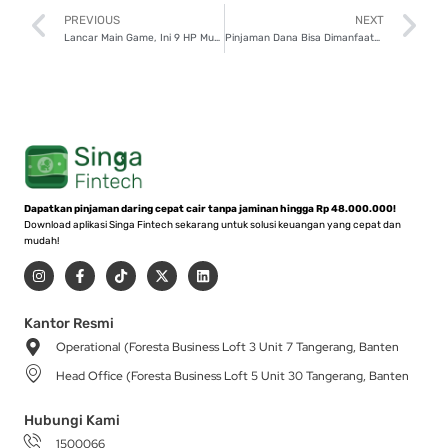
Prev
N
PREVIOUS
NEXT
Lancar Main Game, Ini 9 HP Murah 2 Jutaan di 2025!
Pinjaman Dana Bisa Dimanfaatkan Siapa Saja, Cek Penjelasannya!
Dapatkan pinjaman daring cepat cair tanpa jaminan hingga Rp 48.000.000!
Download aplikasi Singa Fintech sekarang untuk solusi keuangan yang cepat dan
mudah!
I
F
T
X
L
n
a
i
-
i
s
c
k
t
n
t
e
t
w
k
a
b
o
i
e
Kantor Resmi
g
o
k
t
d
Operational (Foresta Business Loft 3 Unit 7 Tangerang, Banten
r
o
t
i
a
k
e
n
Head Office (Foresta Business Loft 5 Unit 30 Tangerang, Banten
m
-
r
f
Hubungi Kami
1500066