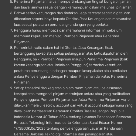
Penerima Pinjaman harus mempertimbangkan tingkat bunga pinjaman
dan biaya lainnya sesuai dengan kemampuan dalam melunasi pinjaman.
Bahwa setiap kecurangan dan tindakan ilegal tercatat secara digital dan
dilaporkan sepenuhnya kepada Otoritas Jasa Keuangan dan masyarakat
luas sesuai peraturan perundang-undangan yang berlaku.
Pengguna harus membaca dan memahami informasi ini sebelum
membuat keputusan menjadi Pemberi Pinjaman atau Penerima
Pinjaman.
Pemerintah yaitu dalam hal ini Otoritas Jasa Keuangan, tidak
bertanggung jawab atas setiap pelanggaran atau ketidakpatuhan oleh
Pengguna, baik Pemberi Pinjaman maupun Penerima Pinjaman (baik
karena kesengajaan atau kelalaian Pengguna) terhadap ketentuan
peraturan perundang-undangan maupun kesepakatan atau perikatan
antara Penyelenggara dengan Pemberi Pinjaman dan/atau Penerima
Pinjaman.
Setiap transaksi dan kegiatan pinjam meminjam atau pelaksanaan
kesepakatan mengenai pinjam meminjam antara atau yang melibatkan
Penyelenggara, Pemberi Pinjaman dan/atau Penerima Pinjaman wajib
dilakukan melalui escrow account dan virtual account sebagaimana yang
diwajibkan berdasarkan Peraturan Otoritas Jasa Keuangan Republik
Indonesia Nomor 40 Tahun 2024 tentang Layanan Pendanaan Bersama
Berbasis Teknologi Informasi serta Ketentuan Surat Edaran Nomor
19/SEOJK.06/2025 tentang penyelenggaraan Layanan Pendanaan
Bersama Berbasis Teknologi Informasi dan pelanggaran atau