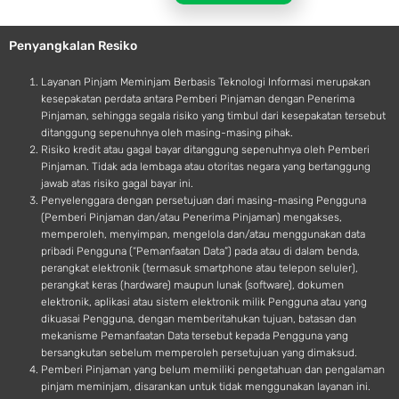
l
r
e
o
Penyangkalan Resiko
i
d
Layanan Pinjam Meminjam Berbasis Teknologi Informasi merupakan
kesepakatan perdata antara Pemberi Pinjaman dengan Penerima
Pinjaman, sehingga segala risiko yang timbul dari kesepakatan tersebut
ditanggung sepenuhnya oleh masing-masing pihak.
Risiko kredit atau gagal bayar ditanggung sepenuhnya oleh Pemberi
Pinjaman. Tidak ada lembaga atau otoritas negara yang bertanggung
jawab atas risiko gagal bayar ini.
Penyelenggara dengan persetujuan dari masing-masing Pengguna
(Pemberi Pinjaman dan/atau Penerima Pinjaman) mengakses,
memperoleh, menyimpan, mengelola dan/atau menggunakan data
pribadi Pengguna (“Pemanfaatan Data”) pada atau di dalam benda,
perangkat elektronik (termasuk smartphone atau telepon seluler),
perangkat keras (hardware) maupun lunak (software), dokumen
elektronik, aplikasi atau sistem elektronik milik Pengguna atau yang
dikuasai Pengguna, dengan memberitahukan tujuan, batasan dan
mekanisme Pemanfaatan Data tersebut kepada Pengguna yang
bersangkutan sebelum memperoleh persetujuan yang dimaksud.
Pemberi Pinjaman yang belum memiliki pengetahuan dan pengalaman
pinjam meminjam, disarankan untuk tidak menggunakan layanan ini.