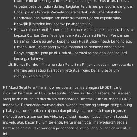
platform ini untuk segala bentuk kegiatan ilegal, termasuk tetapi tidak
terbatas pada perjudian daring, kegiatan terorisme, pencucian uang, dan
tindak pidana lainnya. Penyelenggara berhak untuk membatalkan
Pendanaan dan melaporkan aktivitas mencurigakan kepada pihak
berwajib jika terindikasi adanya pelanggaran ini.
Bahwa catatan kredit Penerima Pinjaman akan dilaporkan secara berkala
kepada Otoritas Jasa Keuangan dan/atau Asosiasi Fintech Pendanaan
Bersama Indonesia untuk kepentingan Pusat Data Fintech Lending atau
Fintech Data Center yang akan dimanfaatkan bersama dengan para
Penyelenggara, para pelaku industri perbankan nasional dan industri
keuangan lainnya.
Bahwa Pemberi Pinjaman dan Penerima Pinjaman sudah membaca dan
mempelajari setiap syarat dan ketentuan yang berlaku sebelum
mengajukan pinjaman.
PT Abadi Sejahtera Finansindo merupakan penyelenggara LPBBTI yang
didirikan berdasarkan Hukum Republik Indonesia. Berdiri sebagai perusahaan
yang telah diatur oleh dan dalam pengawasan Otoritas Jasa Keuangan (OJK) di
Indonesia, Perusahaan menyediakan layanan interfacing sebagai penghubung
pihak yang memberikan pinjaman dan pihak yang membutuhkan pinjaman
meliputi pendanaan dari individu, organisasi, maupun badan hukum kepada
individu atau badan hukum tertentu. Perusahaan tidak menyediakan segala
bentuk saran atau rekomendasi pendanaan terkait pilihan-pilihan dalam situs
ini.