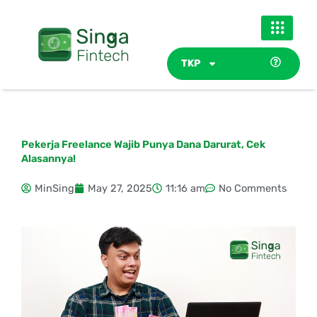
Skip
to
content
TKP
Pekerja Freelance Wajib Punya Dana Darurat, Cek
Alasannya!
MinSing
May 27, 2025
11:16 am
No Comments