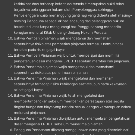
ketidakpatuhan terhadap ketentuan tersebut merupakan bukti telah
terjadinya pelanggaran hukum oleh Penyelenggara sehingga
Penyelenggara wajib menanggung ganti rugi yang diderita oleh masing-
masing Pengguna sebagai akibat langsung dari pelanggaran hukum
tersebut di atas tanpa mengurangi hak Pengguna yang menderita
kerugian menurut Kitab Undang-Undang Hukum Perdata.
Bahwa Pemberi pinjaman wajib mengetahui dan memahami
sepenuhnya risiko atas pemberian pinjaman termasuk namun tidak
terbatas pada risiko gagal bayar.
Bahwa Pemberi Pinjaman wajib untuk mempelajari dan memiliki
pengetahuan dasar mengenai LPBBTI sebelum memberikan pinjaman.
Bahwa Penerima pinjaman wajib mengetahui dan memahami
sepenuhnya risiko atas penerimaan pinjaman.
Bahwa Penerima Pinjaman wajib mengetahui dan memahami
sepenuhnya terhadap risiko kehilangan aset ataupun harta kekayaaan
akibat gagal bayar.
Bahwa Penerima Pinjaman wajib telah mengetahui dan
mempertimbangkan sebelum memberikan persetujuan atas segala
tingkat bunga dan biaya yang berlaku sesuai dengan kemampuan dalam
melunasi pinjaman.
Bahwa Penerima Pinjaman diwajibkan untuk mempelajari pengetahuan
dasar mengenai LPBBTI sebelum menerima pinjaman.
Pengguna Pendanaan dilarang menggunakan dana yang diperoleh dari