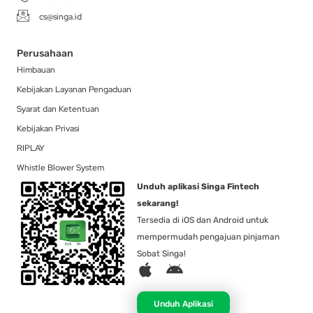
cs@singa.id
Perusahaan
Himbauan
Kebijakan Layanan Pengaduan
Syarat dan Ketentuan
Kebijakan Privasi
RIPLAY
Whistle Blower System
Unduh aplikasi Singa Fintech
sekarang!
Tersedia di iOS dan Android untuk
mempermudah pengajuan pinjaman
Sobat Singa!
A
A
p
n
p
d
Unduh Aplikasi