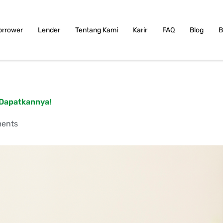
orrower
Lender
Tentang Kami
Karir
FAQ
Blog
B
 Dapatkannya!
ents