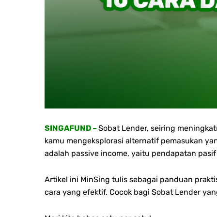
SINGAFUND –
Sobat Lender, seiring meningka
kamu mengeksplorasi alternatif pemasukan yang l
adalah passive income, yaitu pendapatan pasif 
Artikel ini MinSing tulis sebagai panduan pra
cara yang efektif. Cocok bagi Sobat Lender ya