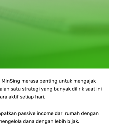
i, MinSing merasa penting untuk mengajak
ah satu strategi yang banyak dilirik saat ini
a aktif setiap hari.
dapatkan passive income dari rumah dengan
mengelola dana dengan lebih bijak.