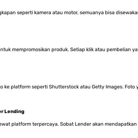
ngkapan seperti kamera atau motor, semuanya bisa disewak
tuk mempromosikan produk. Setiap klik atau pembelian yang t
ke platform seperti Shutterstock atau Getty Images. Foto ya
er Lending
lewat platform terpercaya. Sobat Lender akan mendapatkan