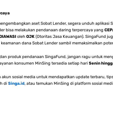
rcaya
gembangkan aset Sobat Lender, segera unduh aplikasi S
ender bisa melakukan pendanaan daring terpercaya yang
CEP
DIAWASI
oleh
OJK
(Otoritas Jasa Keuangan). SingaFund jug
 keamanan dana Sobat Lender sambil memaksimalkan poten
n dan produk pendanaan SingaFund, jangan ragu untuk men
ayanan konsumen MinSing tersedia setiap hari
Senin hing
akun sosial media untuk mendapatkan update terbaru, tips
h di
Singa.id
, atau temukan MinSing di platform sosial medi