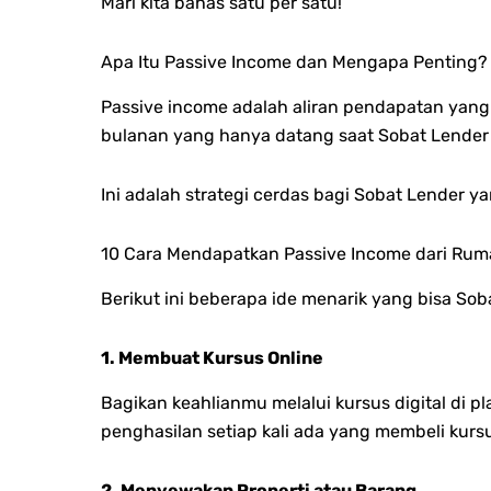
Mari kita bahas satu per satu!
Apa Itu Passive Income dan Mengapa Penting?
Passive income adalah aliran pendapatan yang 
bulanan yang hanya datang saat Sobat Lender b
Ini adalah strategi cerdas bagi Sobat Lender y
10 Cara Mendapatkan Passive Income dari Ru
Berikut ini beberapa ide menarik yang bisa So
1. Membuat Kursus Online
Bagikan keahlianmu melalui kursus digital di 
penghasilan setiap kali ada yang membeli kursu
2. Menyewakan Properti atau Barang