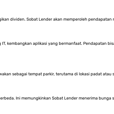
ikan dividen. Sobat Lender akan memperoleh pendapatan r
T, kembangkan aplikasi yang bermanfaat. Pendapatan bisa d
kan sebagai tempat parkir, terutama di lokasi padat atau s
 berbeda. Ini memungkinkan Sobat Lender menerima bunga s