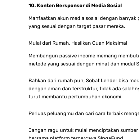
10. Konten Bersponsor di Media Sosial
Manfaatkan akun media sosial dengan banyak 
yang sesuai dengan target pasar mereka.
Mulai dari Rumah, Hasilkan Cuan Maksimal
Membangun passive income memang membutuhka
metode yang sesuai dengan minat dan modal 
Bahkan dari rumah pun, Sobat Lender bisa mer
dengan aman dan terstruktur, tidak ada salah
turut membantu pertumbuhan ekonomi.
Perluas peluangmu dan cari cara terbaik menge
Jangan ragu untuk mulai menciptakan sumber
bersama platform terpercaya SIngaFund.