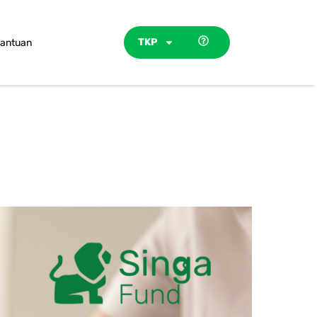
TKP
antuan