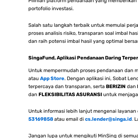
Pilihlah platform pendanaan yang m
emberikan 
portofolio investasi.
Salah satu langkah terbaik untuk memulai per
proses analisis risiko, transparan soal imbal ha
dan raih potensi imbal hasil yang optimal bers
SingaFund, Aplikasi Pendanaan Daring Terpe
Untuk mempermudah proses pendanaan dan men
atau
App Store
. Dengan aplikasi ini, Sobat L
terpercaya dan transparan, serta
BERIZIN
dan
dan
FLEKSIBILITAS ASURANSI
untuk menjaga
Untuk informasi lebih lanjut mengenai layana
53169858
atau email di
cs.lender@singa.id
.
L
Jangan lupa untuk mengikuti MinSing di semua 