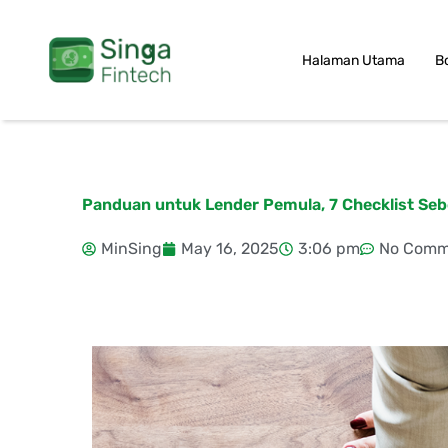
Skip
to
Halaman Utama
B
content
Panduan untuk Lender Pemula, 7 Checklist Seb
MinSing
May 16, 2025
3:06 pm
No Comm