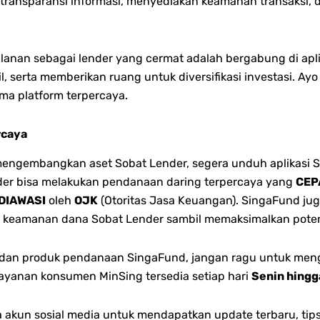
transparansi informasi, m
enyediakan keamanan transaksi, 
jalanan sebagai lender yang cermat adalah bergabung di 
sil, serta memberikan ruang untuk diversifikasi investasi.
Ayo
ama platform terpercaya.
rcaya
gembangkan aset Sobat Lender, segera unduh aplikasi S
ender bisa melakukan pendanaan daring terpercaya yang
CEP
DIAWASI
oleh
OJK
(Otoritas Jasa Keuangan). SingaFund jug
 keamanan dana Sobat Lender sambil memaksimalkan poten
n dan produk pendanaan SingaFund, jangan ragu untuk men
ayanan konsumen MinSing tersedia setiap hari
Senin hing
akun sosial media untuk mendapatkan update terbaru, tips