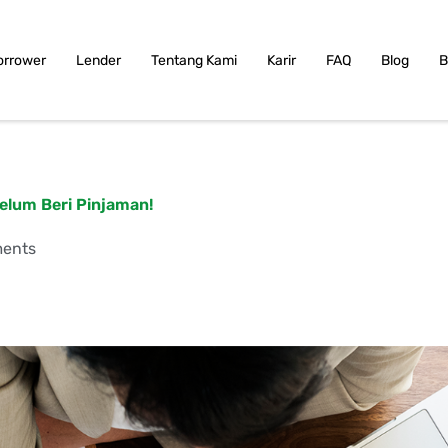
orrower
Lender
Tentang Kami
Karir
FAQ
Blog
B
elum Beri Pinjaman!
ents