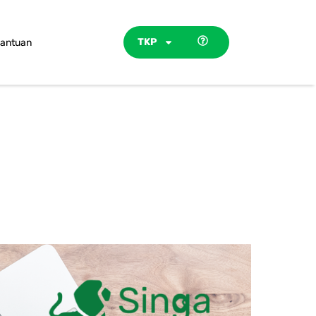
TKP
antuan