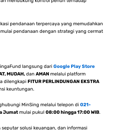
dan m
endukung kontrol penuh terhadap
aplikasi pendanaan terpercaya yang memudahkan
 mulai pendanaan dengan strategi yang cermat
ingaFund langsung dari
Google Play Store
AT, MUDAH,
dan
AMAN
melalui platform
a dilengkapi
FITUR PERLINDUNGAN EKSTRA
si keuntungan.
ghubungi MinSing melalui telepon di
021-
ga Jumat
mulai pukul
08:00 hingga 17:00 WIB
.
 seputar solusi keuangan, dan informasi