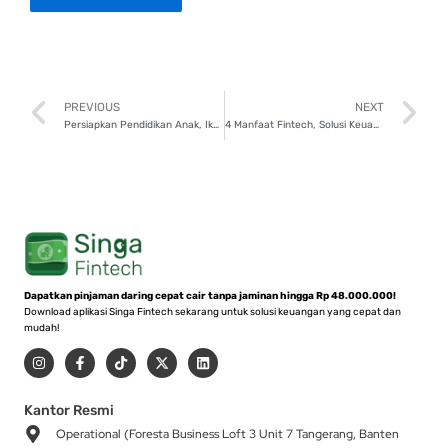
Prev
N
PREVIOUS
NEXT
Persiapkan Pendidikan Anak, Ikuti 7 Tips Perencanaan Keuangannya!
4 Manfaat Fintech, Solusi Keuangan Cerdas di Era Digital
Dapatkan pinjaman daring cepat cair tanpa jaminan hingga Rp 48.000.000!
Download aplikasi Singa Fintech sekarang untuk solusi keuangan yang cepat dan
mudah!
I
F
T
X
L
n
a
i
-
i
s
c
k
t
n
t
e
t
w
k
a
b
o
i
e
Kantor Resmi
g
o
k
t
d
Operational (Foresta Business Loft 3 Unit 7 Tangerang, Banten
r
o
t
i