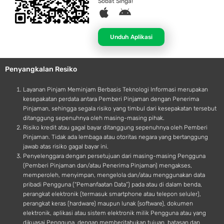
Sobat Singa!
A
A
p
n
p
d
Unduh Aplikasi
l
r
e
o
Penyangkalan Resiko
i
d
Layanan Pinjam Meminjam Berbasis Teknologi Informasi merupakan
kesepakatan perdata antara Pemberi Pinjaman dengan Penerima
Pinjaman, sehingga segala risiko yang timbul dari kesepakatan tersebut
ditanggung sepenuhnya oleh masing-masing pihak.
Risiko kredit atau gagal bayar ditanggung sepenuhnya oleh Pemberi
Pinjaman. Tidak ada lembaga atau otoritas negara yang bertanggung
jawab atas risiko gagal bayar ini.
Penyelenggara dengan persetujuan dari masing-masing Pengguna
(Pemberi Pinjaman dan/atau Penerima Pinjaman) mengakses,
memperoleh, menyimpan, mengelola dan/atau menggunakan data
pribadi Pengguna (“Pemanfaatan Data”) pada atau di dalam benda,
perangkat elektronik (termasuk smartphone atau telepon seluler),
perangkat keras (hardware) maupun lunak (software), dokumen
elektronik, aplikasi atau sistem elektronik milik Pengguna atau yang
dikuasai Pengguna, dengan memberitahukan tujuan, batasan dan