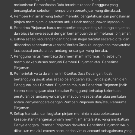
mekanisme Pemanfaatan Data tersebut kepada Pengguna yang
bersangkutan sebelum memperoleh persetujuan yang dimaksud.
Pemberi Pinjaman yang belum memiliki pengetahuan dan pengalaman
pinjam meminjam, disarankan untuk tidak menggunakan layanan ini.
Penerima Pinjaman harus mempertimbangkan tingkat bunga pinjaman
dan biaya lainnya sesuai dengan kemampuan dalam melunasi pinjaman.
Bahwa setiap kecurangan dan tindakan ilegal tercatat secara digital dan
dilaporkan sepenuhnya kepada Otoritas Jasa Keuangan dan masyarakat
luas sesuai peraturan perundang-undangan yang berlaku.
Pengguna harus membaca dan memahami informasi ini sebelum
membuat keputusan menjadi Pemberi Pinjaman atau Penerima
Pinjaman.
Pemerintah yaitu dalam hal ini Otoritas Jasa Keuangan, tidak
bertanggung jawab atas setiap pelanggaran atau ketidakpatuhan oleh
Pengguna, baik Pemberi Pinjaman maupun Penerima Pinjaman (baik
karena kesengajaan atau kelalaian Pengguna) terhadap ketentuan
peraturan perundang-undangan maupun kesepakatan atau perikatan
antara Penyelenggara dengan Pemberi Pinjaman dan/atau Penerima
Pinjaman.
Setiap transaksi dan kegiatan pinjam meminjam atau pelaksanaan
kesepakatan mengenai pinjam meminjam antara atau yang melibatkan
Penyelenggara, Pemberi Pinjaman dan/atau Penerima Pinjaman wajib
dilakukan melalui escrow account dan virtual account sebagaimana yang