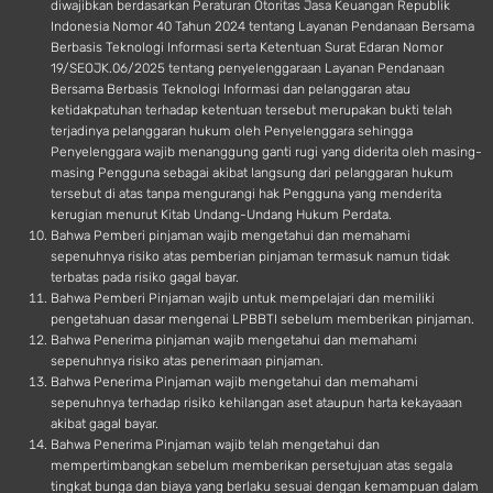
diwajibkan berdasarkan Peraturan Otoritas Jasa Keuangan Republik
Indonesia Nomor 40 Tahun 2024 tentang Layanan Pendanaan Bersama
Berbasis Teknologi Informasi serta Ketentuan Surat Edaran Nomor
19/SEOJK.06/2025 tentang penyelenggaraan Layanan Pendanaan
Bersama Berbasis Teknologi Informasi dan pelanggaran atau
ketidakpatuhan terhadap ketentuan tersebut merupakan bukti telah
terjadinya pelanggaran hukum oleh Penyelenggara sehingga
Penyelenggara wajib menanggung ganti rugi yang diderita oleh masing-
masing Pengguna sebagai akibat langsung dari pelanggaran hukum
tersebut di atas tanpa mengurangi hak Pengguna yang menderita
kerugian menurut Kitab Undang-Undang Hukum Perdata.
Bahwa Pemberi pinjaman wajib mengetahui dan memahami
sepenuhnya risiko atas pemberian pinjaman termasuk namun tidak
terbatas pada risiko gagal bayar.
Bahwa Pemberi Pinjaman wajib untuk mempelajari dan memiliki
pengetahuan dasar mengenai LPBBTI sebelum memberikan pinjaman.
Bahwa Penerima pinjaman wajib mengetahui dan memahami
sepenuhnya risiko atas penerimaan pinjaman.
Bahwa Penerima Pinjaman wajib mengetahui dan memahami
sepenuhnya terhadap risiko kehilangan aset ataupun harta kekayaaan
akibat gagal bayar.
Bahwa Penerima Pinjaman wajib telah mengetahui dan
mempertimbangkan sebelum memberikan persetujuan atas segala
tingkat bunga dan biaya yang berlaku sesuai dengan kemampuan dalam