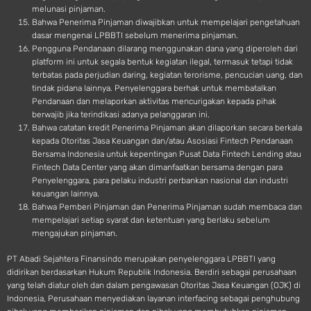
melunasi pinjaman.
Bahwa Penerima Pinjaman diwajibkan untuk mempelajari pengetahuan
dasar mengenai LPBBTI sebelum menerima pinjaman.
Pengguna Pendanaan dilarang menggunakan dana yang diperoleh dari
platform ini untuk segala bentuk kegiatan ilegal, termasuk tetapi tidak
terbatas pada perjudian daring, kegiatan terorisme, pencucian uang, dan
tindak pidana lainnya. Penyelenggara berhak untuk membatalkan
Pendanaan dan melaporkan aktivitas mencurigakan kepada pihak
berwajib jika terindikasi adanya pelanggaran ini.
Bahwa catatan kredit Penerima Pinjaman akan dilaporkan secara berkala
kepada Otoritas Jasa Keuangan dan/atau Asosiasi Fintech Pendanaan
Bersama Indonesia untuk kepentingan Pusat Data Fintech Lending atau
Fintech Data Center yang akan dimanfaatkan bersama dengan para
Penyelenggara, para pelaku industri perbankan nasional dan industri
keuangan lainnya.
Bahwa Pemberi Pinjaman dan Penerima Pinjaman sudah membaca dan
mempelajari setiap syarat dan ketentuan yang berlaku sebelum
mengajukan pinjaman.
PT Abadi Sejahtera Finansindo merupakan penyelenggara LPBBTI yang
didirikan berdasarkan Hukum Republik Indonesia. Berdiri sebagai perusahaan
yang telah diatur oleh dan dalam pengawasan Otoritas Jasa Keuangan (OJK) di
Indonesia, Perusahaan menyediakan layanan interfacing sebagai penghubung