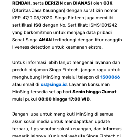
RENDAH,
serta
BERIZIN
dan
DIAWASI
oleh
OJK
(Otoritas Jasa Keuangan) dengan surat izin nomor
KEP-47/D.05/2020. Singa Fintech juga memiliki
sertifikasi
ISO
dengan No. Sertifikat: ISMS1001242
yang berkomitmen untuk menjaga data pribadi
Sobat Singa
AMAN
terlindungi dengan fitur canggih
liveness detection untuk keamanan ekstra.
Untuk informasi lebih lanjut mengenai layanan dan
produk pinjaman Singa Fintech, jangan ragu untuk
menghubungi MinSing melalui telepon di
1500066
atau email di
cs@singa.id
.
Layanan konsumen
MinSing tersedia setiap hari
Senin hingga Jumat
mulai pukul
08:00 hingga 17:00 WIB
.
Jangan lupa untuk mengikuti MinSing di semua
akun sosial media untuk mendapatkan update
terbaru, tips seputar solusi keuangan, dan informasi
menarik lainnya. Kunjungi website Singa Fintech di