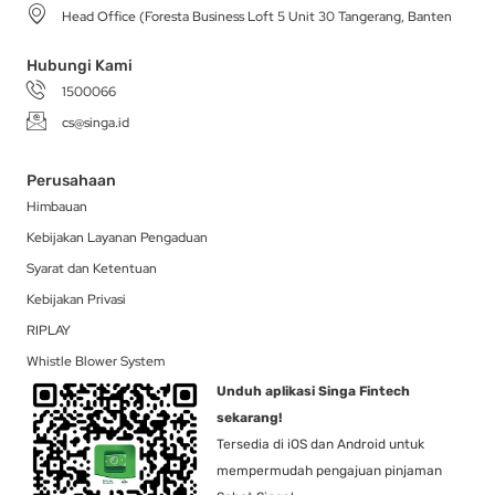
a
k
e
n
Head Office (Foresta Business Loft 5 Unit 30 Tangerang, Banten
m
-
r
f
Hubungi Kami
1500066
cs@singa.id
Perusahaan
Himbauan
Kebijakan Layanan Pengaduan
Syarat dan Ketentuan
Kebijakan Privasi
RIPLAY
Whistle Blower System
Unduh aplikasi Singa Fintech
sekarang!
Tersedia di iOS dan Android untuk
mempermudah pengajuan pinjaman