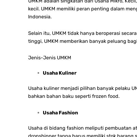
UMKM adalah singkatan dari Usaha Mikro, Kecil
kecil. UMKM memiliki peran penting dalam me
Indonesia.
Selain itu, UMKM tidak hanya beroperasi secara 
tinggi, UMKM memberikan banyak peluang bagi s
Jenis-Jenis UMKM
Usaha Kuliner
Usaha kuliner menjadi pilihan banyak pelaku 
bahkan bahan baku seperti frozen food.
Usaha Fashion
Usaha di bidang fashion meliputi pembuatan atau
dropshipper tanpa harus memiliki stok barang s