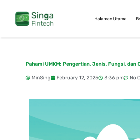
Skip
to
Halaman Utama
B
content
Pahami UMKM: Pengertian, Jenis, Fungsi, dan 
MinSing
February 12, 2025
3:36 pm
No 