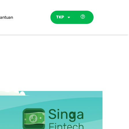
TKP
antuan