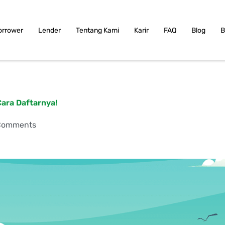
orrower
Lender
Tentang Kami
Karir
FAQ
Blog
B
Cara Daftarnya!
Comments