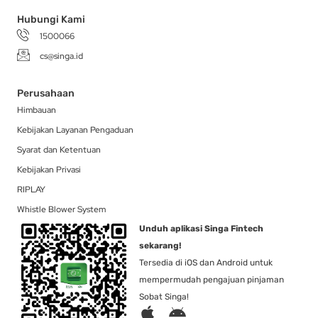
Hubungi Kami
1500066
cs@singa.id
Perusahaan
Himbauan
Kebijakan Layanan Pengaduan
Syarat dan Ketentuan
Kebijakan Privasi
RIPLAY
Whistle Blower System
Unduh aplikasi Singa Fintech
sekarang!
Tersedia di iOS dan Android untuk
mempermudah pengajuan pinjaman
Sobat Singa!
A
A