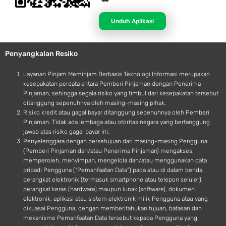
p
n
p
d
Unduh Aplikasi
l
r
e
o
Penyangkalan Resiko
i
d
Layanan Pinjam Meminjam Berbasis Teknologi Informasi merupakan
kesepakatan perdata antara Pemberi Pinjaman dengan Penerima
Pinjaman, sehingga segala risiko yang timbul dari kesepakatan tersebut
ditanggung sepenuhnya oleh masing-masing pihak.
Risiko kredit atau gagal bayar ditanggung sepenuhnya oleh Pemberi
Pinjaman. Tidak ada lembaga atau otoritas negara yang bertanggung
jawab atas risiko gagal bayar ini.
Penyelenggara dengan persetujuan dari masing-masing Pengguna
(Pemberi Pinjaman dan/atau Penerima Pinjaman) mengakses,
memperoleh, menyimpan, mengelola dan/atau menggunakan data
pribadi Pengguna (“Pemanfaatan Data”) pada atau di dalam benda,
perangkat elektronik (termasuk smartphone atau telepon seluler),
perangkat keras (hardware) maupun lunak (software), dokumen
elektronik, aplikasi atau sistem elektronik milik Pengguna atau yang
dikuasai Pengguna, dengan memberitahukan tujuan, batasan dan
mekanisme Pemanfaatan Data tersebut kepada Pengguna yang