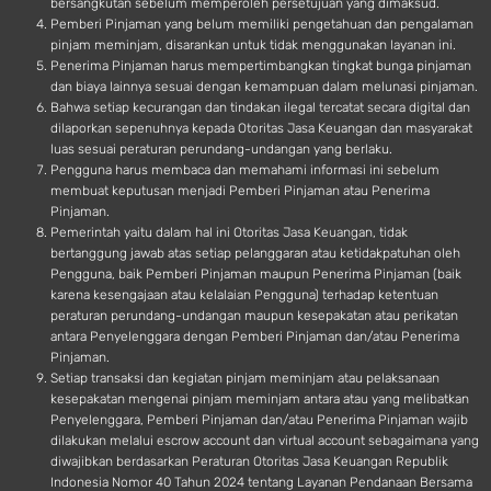
bersangkutan sebelum memperoleh persetujuan yang dimaksud.
Pemberi Pinjaman yang belum memiliki pengetahuan dan pengalaman
pinjam meminjam, disarankan untuk tidak menggunakan layanan ini.
Penerima Pinjaman harus mempertimbangkan tingkat bunga pinjaman
dan biaya lainnya sesuai dengan kemampuan dalam melunasi pinjaman.
Bahwa setiap kecurangan dan tindakan ilegal tercatat secara digital dan
dilaporkan sepenuhnya kepada Otoritas Jasa Keuangan dan masyarakat
luas sesuai peraturan perundang-undangan yang berlaku.
Pengguna harus membaca dan memahami informasi ini sebelum
membuat keputusan menjadi Pemberi Pinjaman atau Penerima
Pinjaman.
Pemerintah yaitu dalam hal ini Otoritas Jasa Keuangan, tidak
bertanggung jawab atas setiap pelanggaran atau ketidakpatuhan oleh
Pengguna, baik Pemberi Pinjaman maupun Penerima Pinjaman (baik
karena kesengajaan atau kelalaian Pengguna) terhadap ketentuan
peraturan perundang-undangan maupun kesepakatan atau perikatan
antara Penyelenggara dengan Pemberi Pinjaman dan/atau Penerima
Pinjaman.
Setiap transaksi dan kegiatan pinjam meminjam atau pelaksanaan
kesepakatan mengenai pinjam meminjam antara atau yang melibatkan
Penyelenggara, Pemberi Pinjaman dan/atau Penerima Pinjaman wajib
dilakukan melalui escrow account dan virtual account sebagaimana yang
diwajibkan berdasarkan Peraturan Otoritas Jasa Keuangan Republik
Indonesia Nomor 40 Tahun 2024 tentang Layanan Pendanaan Bersama