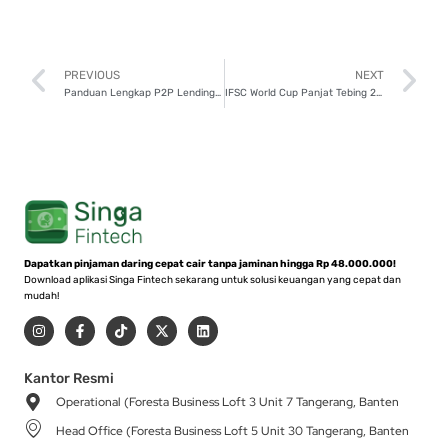
Prev
N
PREVIOUS
NEXT
Panduan Lengkap P2P Lending, Investor Pemula Wajib Tahu!
IFSC World Cup Panjat Tebing 2025 di Bali, Yuk Dukung Atlet Indonesia!
Dapatkan pinjaman daring cepat cair tanpa jaminan hingga Rp 48.000.000!
Download aplikasi Singa Fintech sekarang untuk solusi keuangan yang cepat dan
mudah!
I
F
T
X
L
n
a
i
-
i
s
c
k
t
n
t
e
t
w
k
a
b
o
i
e
Kantor Resmi
g
o
k
t
d
Operational (Foresta Business Loft 3 Unit 7 Tangerang, Banten
r
o
t
i
a
k
e
n
Head Office (Foresta Business Loft 5 Unit 30 Tangerang, Banten
m
-
r
f