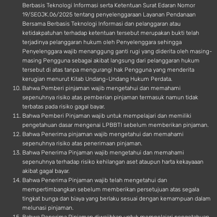
Berbasis Teknologi Informasi serta Ketentuan Surat Edaran Nomor
19/SEOJK.06/2025 tentang penyelenggaraan Layanan Pendanaan
Bersama Berbasis Teknologi Informasi dan pelanggaran atau
ketidakpatuhan terhadap ketentuan tersebut merupakan bukti telah
terjadinya pelanggaran hukum oleh Penyelenggara sehingga
Penyelenggara wajib menanggung ganti rugi yang diderita oleh masing-
masing Pengguna sebagai akibat langsung dari pelanggaran hukum
tersebut di atas tanpa mengurangi hak Pengguna yang menderita
kerugian menurut Kitab Undang-Undang Hukum Perdata.
Bahwa Pemberi pinjaman wajib mengetahui dan memahami
sepenuhnya risiko atas pemberian pinjaman termasuk namun tidak
terbatas pada risiko gagal bayar.
Bahwa Pemberi Pinjaman wajib untuk mempelajari dan memiliki
pengetahuan dasar mengenai LPBBTI sebelum memberikan pinjaman.
Bahwa Penerima pinjaman wajib mengetahui dan memahami
sepenuhnya risiko atas penerimaan pinjaman.
Bahwa Penerima Pinjaman wajib mengetahui dan memahami
sepenuhnya terhadap risiko kehilangan aset ataupun harta kekayaaan
akibat gagal bayar.
Bahwa Penerima Pinjaman wajib telah mengetahui dan
mempertimbangkan sebelum memberikan persetujuan atas segala
tingkat bunga dan biaya yang berlaku sesuai dengan kemampuan dalam
melunasi pinjaman.