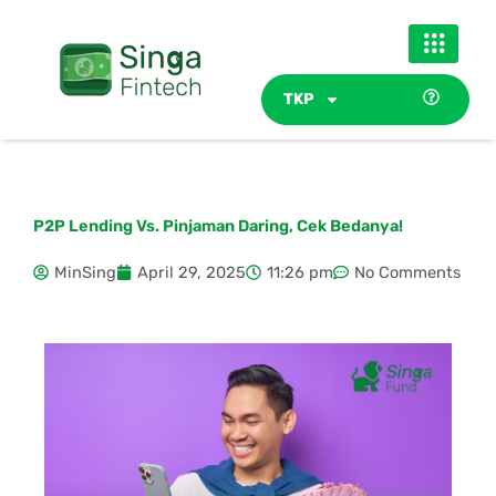
Skip
to
content
TKP
P2P Lending Vs. Pinjaman Daring, Cek Bedanya!
MinSing
April 29, 2025
11:26 pm
No Comments