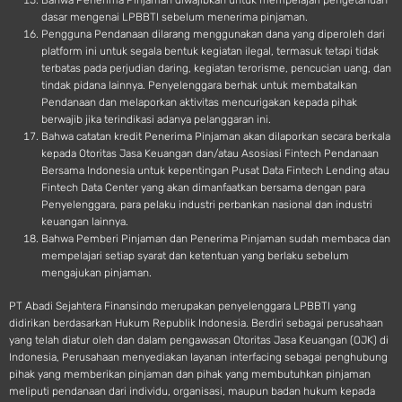
Bahwa Penerima Pinjaman diwajibkan untuk mempelajari pengetahuan
dasar mengenai LPBBTI sebelum menerima pinjaman.
Pengguna Pendanaan dilarang menggunakan dana yang diperoleh dari
platform ini untuk segala bentuk kegiatan ilegal, termasuk tetapi tidak
terbatas pada perjudian daring, kegiatan terorisme, pencucian uang, dan
tindak pidana lainnya. Penyelenggara berhak untuk membatalkan
Pendanaan dan melaporkan aktivitas mencurigakan kepada pihak
berwajib jika terindikasi adanya pelanggaran ini.
Bahwa catatan kredit Penerima Pinjaman akan dilaporkan secara berkala
kepada Otoritas Jasa Keuangan dan/atau Asosiasi Fintech Pendanaan
Bersama Indonesia untuk kepentingan Pusat Data Fintech Lending atau
Fintech Data Center yang akan dimanfaatkan bersama dengan para
Penyelenggara, para pelaku industri perbankan nasional dan industri
keuangan lainnya.
Bahwa Pemberi Pinjaman dan Penerima Pinjaman sudah membaca dan
mempelajari setiap syarat dan ketentuan yang berlaku sebelum
mengajukan pinjaman.
PT Abadi Sejahtera Finansindo merupakan penyelenggara LPBBTI yang
didirikan berdasarkan Hukum Republik Indonesia. Berdiri sebagai perusahaan
yang telah diatur oleh dan dalam pengawasan Otoritas Jasa Keuangan (OJK) di
Indonesia, Perusahaan menyediakan layanan interfacing sebagai penghubung
pihak yang memberikan pinjaman dan pihak yang membutuhkan pinjaman
meliputi pendanaan dari individu, organisasi, maupun badan hukum kepada