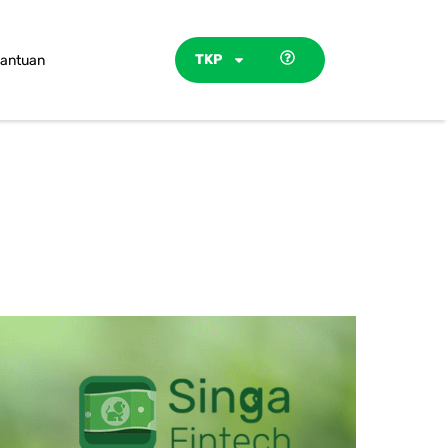
TKP
antuan