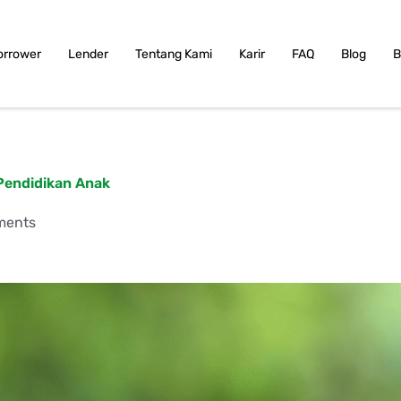
orrower
Lender
Tentang Kami
Karir
FAQ
Blog
B
 Pendidikan Anak
ments