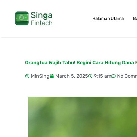
Skip
to
Halaman Utama
B
content
Orangtua Wajib Tahu! Begini Cara Hitung Dana
MinSing
March 5, 2025
9:15 am
No Com