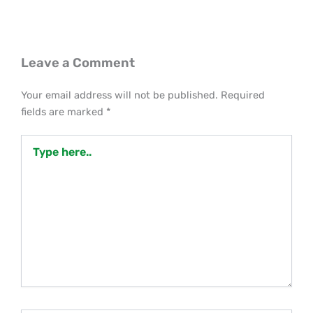
Leave a Comment
Your email address will not be published.
Required
fields are marked
*
Type
here..