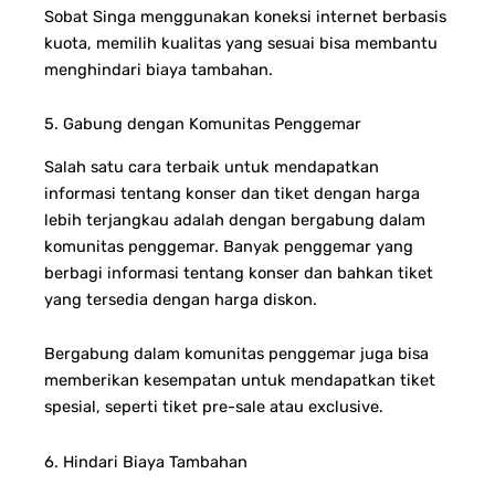
Sobat Singa menggunakan koneksi internet berbasis
kuota, memilih kualitas yang sesuai bisa membantu
menghindari biaya tambahan.
5. Gabung dengan Komunitas Penggemar
Salah satu cara terbaik untuk mendapatkan
informasi tentang konser dan tiket dengan harga
lebih terjangkau adalah dengan bergabung dalam
komunitas penggemar. Banyak penggemar yang
berbagi informasi tentang konser dan bahkan tiket
yang tersedia dengan harga diskon.
Bergabung dalam komunitas penggemar juga bisa
memberikan kesempatan untuk mendapatkan tiket
spesial, seperti tiket pre-sale atau exclusive.
6. Hindari Biaya Tambahan