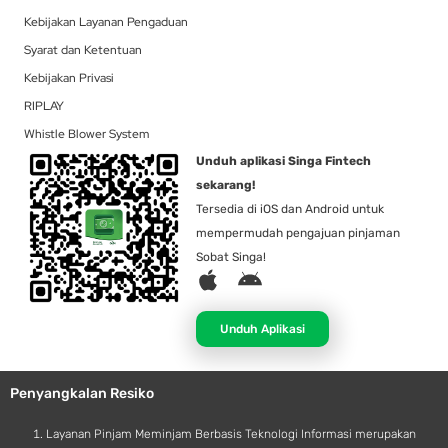
Kebijakan Layanan Pengaduan
Syarat dan Ketentuan
Kebijakan Privasi
RIPLAY
Whistle Blower System
Unduh aplikasi Singa Fintech
sekarang!
Tersedia di iOS dan Android untuk
mempermudah pengajuan pinjaman
Sobat Singa!
A
A
p
n
p
d
Unduh Aplikasi
l
r
e
o
Penyangkalan Resiko
i
d
Layanan Pinjam Meminjam Berbasis Teknologi Informasi merupakan