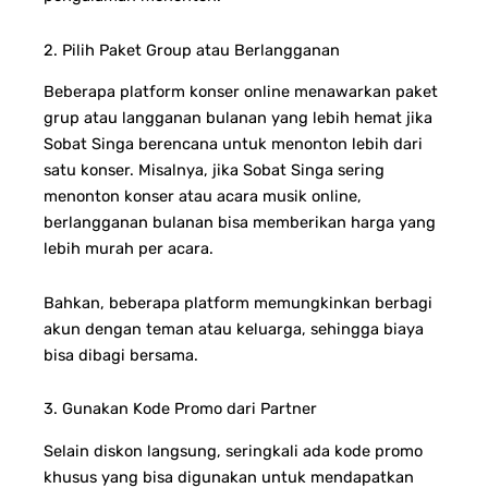
2. Pilih Paket Group atau Berlangganan
Beberapa platform konser online menawarkan paket
grup atau langganan bulanan yang lebih hemat jika
Sobat Singa berencana untuk menonton lebih dari
satu konser. Misalnya, jika Sobat Singa sering
menonton konser atau acara musik online,
berlangganan bulanan bisa memberikan harga yang
lebih murah per acara.
Bahkan, beberapa platform memungkinkan berbagi
akun dengan teman atau keluarga, sehingga biaya
bisa dibagi bersama.
3. Gunakan Kode Promo dari Partner
Selain diskon langsung, seringkali ada kode promo
khusus yang bisa digunakan untuk mendapatkan