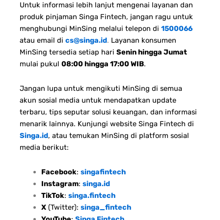
Untuk informasi lebih lanjut mengenai layanan dan
produk pinjaman Singa Fintech, jangan ragu untuk
menghubungi MinSing melalui telepon di
1500066
atau email di
cs@singa.id
.
Layanan konsumen
MinSing tersedia setiap hari
Senin hingga Jumat
mulai pukul
08:00 hingga 17:00 WIB
.
Jangan lupa untuk mengikuti MinSing di semua
akun sosial media untuk mendapatkan update
terbaru, tips seputar solusi keuangan, dan informasi
menarik lainnya. Kunjungi website Singa Fintech di
Singa.id
, atau temukan MinSing di platform sosial
media berikut:
Facebook
:
singafintech
Instagram
:
singa.id
TikTok
:
singa.fintech
X
(Twitter):
singa_fintech
YouTube
:
Singa Fintech