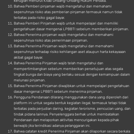
kerugian menurut Kitab Undang-Undang Hukum Perdata.
Bahwa Pemberi pinjaman wajib mengetahui dan memahami
sepenuhnya risiko atas pemberian pinjaman termasuk namun tidak
terbatas pada risiko gagal bayar.
Bahwa Pemberi Pinjaman wajib untuk mempelajari dan memiliki
pengetahuan dasar mengenai LPBBTI sebelum memberikan pinjaman.
Bahwa Penerima pinjaman wajib mengetahui dan memahami
sepenuhnya risiko atas penerimaan pinjaman.
Bahwa Penerima Pinjaman wajib mengetahui dan memahami
sepenuhnya terhadap risiko kehilangan aset ataupun harta kekayaaan
akibat gagal bayar.
Bahwa Penerima Pinjaman wajib telah mengetahui dan
mempertimbangkan sebelum memberikan persetujuan atas segala
tingkat bunga dan biaya yang berlaku sesuai dengan kemampuan dalam
melunasi pinjaman.
Bahwa Penerima Pinjaman diwajibkan untuk mempelajari pengetahuan
dasar mengenai LPBBTI sebelum menerima pinjaman.
Pengguna Pendanaan dilarang menggunakan dana yang diperoleh dari
platform ini untuk segala bentuk kegiatan ilegal, termasuk tetapi tidak
terbatas pada perjudian daring, kegiatan terorisme, pencucian uang, dan
tindak pidana lainnya. Penyelenggara berhak untuk membatalkan
Pendanaan dan melaporkan aktivitas mencurigakan kepada pihak
berwajib jika terindikasi adanya pelanggaran ini.
Bahwa catatan kredit Penerima Pinjaman akan dilaporkan secara berkala