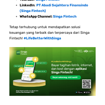
LinkedIn
:
PT Abadi Sejahtera Finansindo
(Singa Fintech)
WhatsApp Channel:
Singa Fintech
Tetap terhubung untuk mendapatkan solusi
keuangan yang terbaik dan terpercaya dari Singa
Fintech!
#LifeBetterWithSinga