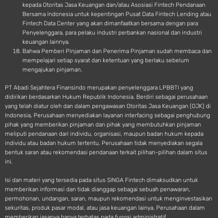
kepada Otoritas Jasa Keuangan dan/atau Asosiasi Fintech Pendanaan
Bersama Indonesia untuk kepentingan Pusat Data Fintech Lending atau
Fintech Data Center yang akan dimanfaatkan bersama dengan para
Penyelenggara, para pelaku industri perbankan nasional dan industri
keuangan lainnya.
Bahwa Pemberi Pinjaman dan Penerima Pinjaman sudah membaca dan
mempelajari setiap syarat dan ketentuan yang berlaku sebelum
mengajukan pinjaman.
PT Abadi Sejahtera Finansindo merupakan penyelenggara LPBBTI yang
didirikan berdasarkan Hukum Republik Indonesia. Berdiri sebagai perusahaan
yang telah diatur oleh dan dalam pengawasan Otoritas Jasa Keuangan (OJK) di
Indonesia, Perusahaan menyediakan layanan interfacing sebagai penghubung
pihak yang memberikan pinjaman dan pihak yang membutuhkan pinjaman
meliputi pendanaan dari individu, organisasi, maupun badan hukum kepada
individu atau badan hukum tertentu. Perusahaan tidak menyediakan segala
bentuk saran atau rekomendasi pendanaan terkait pilihan-pilihan dalam situs
ini.
Isi dan materi yang tersedia pada situs SINGA Fintech dimaksudkan untuk
memberikan informasi dan tidak dianggap sebagai sebuah penawaran,
permohonan, undangan, saran, maupun rekomendasi untuk menginvestasikan
sekuritas, produk pasar modal, atau jasa keuangan lainya. Perusahaan dalam
memberikan jasanya hanya terbatas pada fungsi administratif.