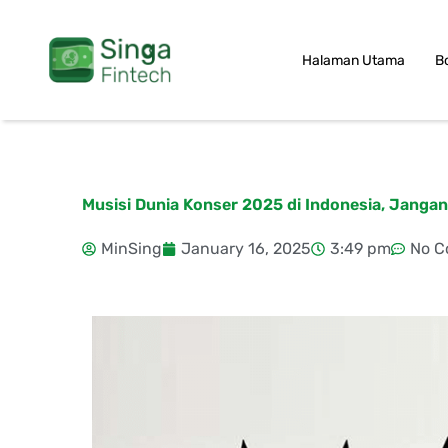
Skip
to
Halaman Utama
B
content
Musisi Dunia Konser 2025 di Indonesia, Jangan
MinSing
January 16, 2025
3:49 pm
No 