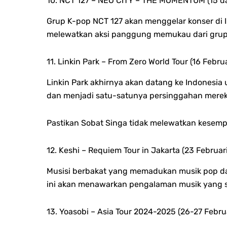
10. NCT 127 – NEO CITY – THE MOMENTUM (15 da
Grup K-pop NCT 127 akan menggelar konser di I
melewatkan aksi panggung memukau dari grup i
11. Linkin Park – From Zero World Tour (16 Febru
Linkin Park akhirnya akan datang ke Indonesia 
dan menjadi satu-satunya persinggahan mereka 
Pastikan Sobat Singa tidak melewatkan kesempa
12. Keshi – Requiem Tour in Jakarta (23 Februar
Musisi berbakat yang memadukan musik pop dan 
ini akan menawarkan pengalaman musik yang s
13. Yoasobi – Asia Tour 2024-2025 (26-27 Febru