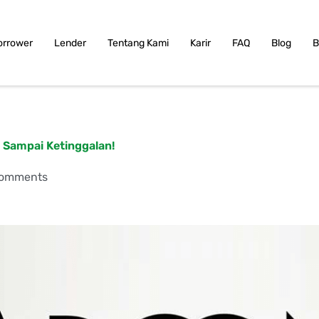
orrower
Lender
Tentang Kami
Karir
FAQ
Blog
B
 Sampai Ketinggalan!
Comments