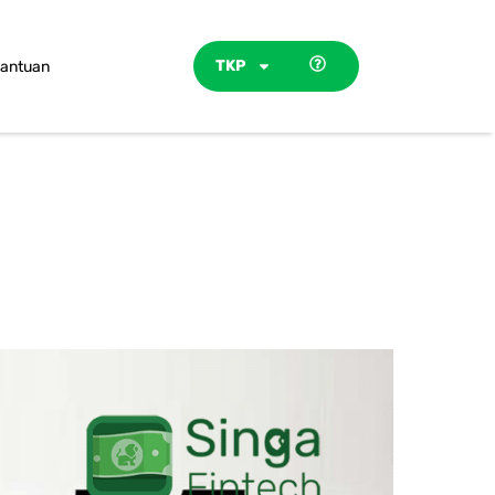
TKP
antuan