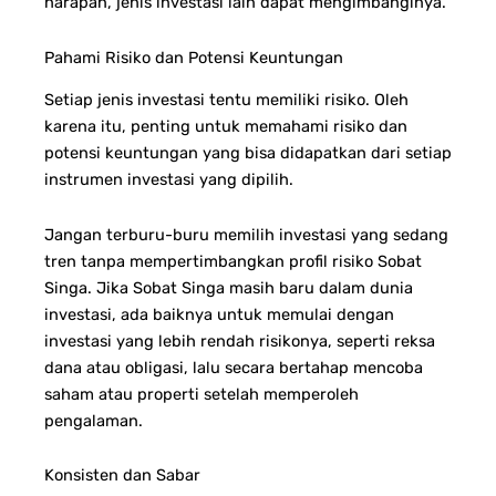
harapan, jenis investasi lain dapat mengimbanginya.
Pahami Risiko dan Potensi Keuntungan
Setiap jenis investasi tentu memiliki risiko. Oleh
karena itu, penting untuk memahami risiko dan
potensi keuntungan yang bisa didapatkan dari setiap
instrumen investasi yang dipilih.
Jangan terburu-buru memilih investasi yang sedang
tren tanpa mempertimbangkan profil risiko Sobat
Singa.
Jika Sobat Singa masih baru dalam dunia
investasi, ada baiknya untuk memulai dengan
investasi yang lebih rendah risikonya, seperti reksa
dana atau obligasi, lalu secara bertahap mencoba
saham atau properti setelah memperoleh
pengalaman.
Konsisten dan Sabar