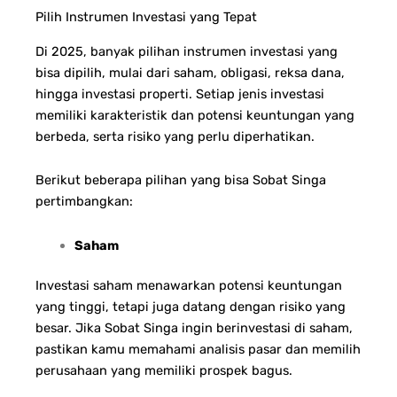
Pilih Instrumen Investasi yang Tepat
Di 2025, banyak pilihan instrumen investasi yang
bisa dipilih, mulai dari saham, obligasi, reksa dana,
hingga investasi properti. Setiap jenis investasi
memiliki karakteristik dan potensi keuntungan yang
berbeda, serta risiko yang perlu diperhatikan.
Berikut beberapa pilihan yang bisa Sobat Singa
pertimbangkan:
Saham
Investasi saham menawarkan potensi keuntungan
yang tinggi, tetapi juga datang dengan risiko yang
besar. Jika Sobat Singa ingin berinvestasi di saham,
pastikan kamu memahami analisis pasar dan memilih
perusahaan yang memiliki prospek bagus.