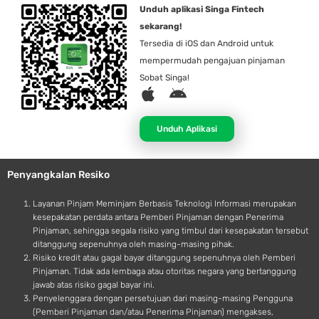
Unduh aplikasi Singa Fintech
sekarang!
Tersedia di iOS dan Android untuk
mempermudah pengajuan pinjaman
Sobat Singa!
A
A
p
n
p
d
Unduh Aplikasi
l
r
e
o
Penyangkalan Resiko
i
d
Layanan Pinjam Meminjam Berbasis Teknologi Informasi merupakan
kesepakatan perdata antara Pemberi Pinjaman dengan Penerima
Pinjaman, sehingga segala risiko yang timbul dari kesepakatan tersebut
ditanggung sepenuhnya oleh masing-masing pihak.
Risiko kredit atau gagal bayar ditanggung sepenuhnya oleh Pemberi
Pinjaman. Tidak ada lembaga atau otoritas negara yang bertanggung
jawab atas risiko gagal bayar ini.
Penyelenggara dengan persetujuan dari masing-masing Pengguna
(Pemberi Pinjaman dan/atau Penerima Pinjaman) mengakses,