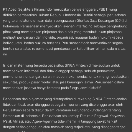
PT Abadi Sejahtera Finansindo merupakan penyelenggara LPBBTI yang
didirikan berdasarkan Hukum Republik Indonesia. Berdiri sebagai perusahaan
yang telah diatur oleh dan dalam pengawasan Otoritas Jasa Keuangan (OJK) di
Indonesia, Perusahaan menyediakan layanan interfacing sebagai penghubung
pihak yang memberikan pinjaman dan pihak yang membutuhkan pinjaman
meliputi pendanaan dari individu, organisasi, maupun badan hukum kepada
individu atau badan hukum tertentu. Perusahaan tidak menyediakan segala
bentuk saran atau rekomendasi pendanaan terkait pilihan-pilihan dalam situs
ini.
Isi dan materi yang tersedia pada situs SINGA Fintech dimaksudkan untuk
memberikan informasi dan tidak dianggap sebagai sebuah penawaran,
permohonan, undangan, saran, maupun rekomendasi untuk menginvestasikan
sekuritas, produk pasar modal, atau jasa keuangan lainya. Perusahaan dalam
memberikan jasanya hanya terbatas pada fungsi administratif.
Pendanaan dan pinjaman yang ditempatkan di rekening SINGA Fintech adalah
tidak dan tidak akan dianggap sebagai simpanan yang diselenggarakan oleh
Perusahaan seperti diatur dalam Peraturan Perundang-Undangan tentang
Perbankan di Indonesia. Perusahaan atau setiap Direktur, Pegawai, Karyawan,
Wakil, Afiliasi, atau Agen-Agennya tidak memiliki tanggung jawab terkait
dengan setiap gangguan atau masalah yang terjadi atau yang dianggap terjadi