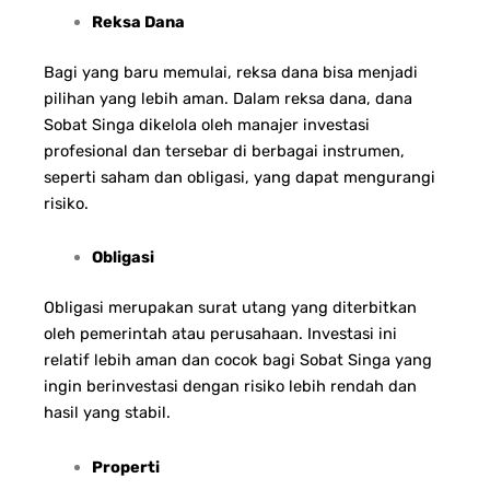
Reksa Dana
Bagi yang baru memulai, reksa dana bisa menjadi
pilihan yang lebih aman. Dalam reksa dana, dana
Sobat Singa dikelola oleh manajer investasi
profesional dan tersebar di berbagai instrumen,
seperti saham dan obligasi, yang dapat mengurangi
risiko.
Obligasi
Obligasi merupakan surat utang yang diterbitkan
oleh pemerintah atau perusahaan. Investasi ini
relatif lebih aman dan cocok bagi Sobat Singa yang
ingin berinvestasi dengan risiko lebih rendah dan
hasil yang stabil.
Properti