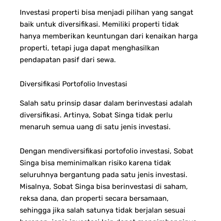
Investasi properti bisa menjadi pilihan yang sangat
baik untuk diversifikasi. Memiliki properti tidak
hanya memberikan keuntungan dari kenaikan harga
properti, tetapi juga dapat menghasilkan
pendapatan pasif dari sewa.
Diversifikasi Portofolio Investasi
Salah satu prinsip dasar dalam berinvestasi adalah
diversifikasi. Artinya, Sobat Singa tidak perlu
menaruh semua uang di satu jenis investasi.
Dengan mendiversifikasi portofolio investasi, Sobat
Singa bisa meminimalkan risiko karena tidak
seluruhnya bergantung pada satu jenis investasi.
Misalnya, Sobat Singa bisa berinvestasi di saham,
reksa dana, dan properti secara bersamaan,
sehingga jika salah satunya tidak berjalan sesuai