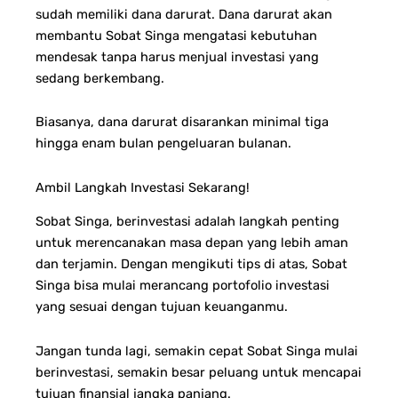
sudah memiliki dana darurat. Dana darurat akan
membantu Sobat Singa mengatasi kebutuhan
mendesak tanpa harus menjual investasi yang
sedang berkembang.
Biasanya, dana darurat disarankan minimal tiga
hingga enam bulan pengeluaran bulanan.
Ambil Langkah Investasi Sekarang!
Sobat Singa, berinvestasi adalah langkah penting
untuk merencanakan masa depan yang lebih aman
dan terjamin. Dengan mengikuti tips di atas, Sobat
Singa bisa mulai merancang portofolio investasi
yang sesuai dengan tujuan keuanganmu.
Jangan tunda lagi, semakin cepat Sobat Singa mulai
berinvestasi, semakin besar peluang untuk mencapai
tujuan finansial jangka panjang.