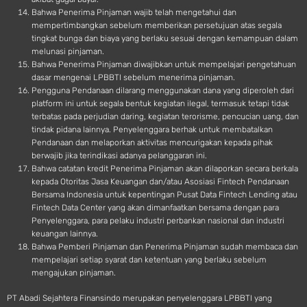
Bahwa Penerima Pinjaman wajib telah mengetahui dan
mempertimbangkan sebelum memberikan persetujuan atas segala
tingkat bunga dan biaya yang berlaku sesuai dengan kemampuan dalam
melunasi pinjaman.
Bahwa Penerima Pinjaman diwajibkan untuk mempelajari pengetahuan
dasar mengenai LPBBTI sebelum menerima pinjaman.
Pengguna Pendanaan dilarang menggunakan dana yang diperoleh dari
platform ini untuk segala bentuk kegiatan ilegal, termasuk tetapi tidak
terbatas pada perjudian daring, kegiatan terorisme, pencucian uang, dan
tindak pidana lainnya. Penyelenggara berhak untuk membatalkan
Pendanaan dan melaporkan aktivitas mencurigakan kepada pihak
berwajib jika terindikasi adanya pelanggaran ini.
Bahwa catatan kredit Penerima Pinjaman akan dilaporkan secara berkala
kepada Otoritas Jasa Keuangan dan/atau Asosiasi Fintech Pendanaan
Bersama Indonesia untuk kepentingan Pusat Data Fintech Lending atau
Fintech Data Center yang akan dimanfaatkan bersama dengan para
Penyelenggara, para pelaku industri perbankan nasional dan industri
keuangan lainnya.
Bahwa Pemberi Pinjaman dan Penerima Pinjaman sudah membaca dan
mempelajari setiap syarat dan ketentuan yang berlaku sebelum
mengajukan pinjaman.
PT Abadi Sejahtera Finansindo merupakan penyelenggara LPBBTI yang