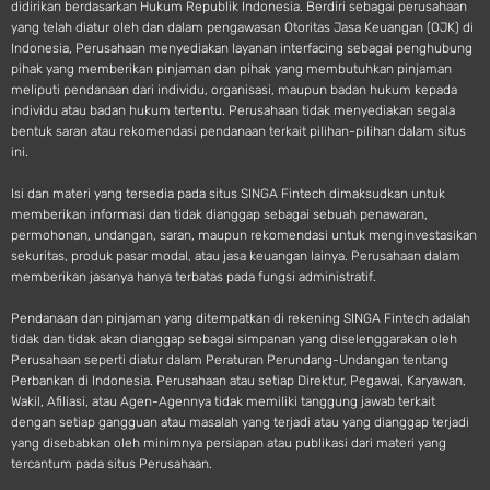
didirikan berdasarkan Hukum Republik Indonesia. Berdiri sebagai perusahaan
yang telah diatur oleh dan dalam pengawasan Otoritas Jasa Keuangan (OJK) di
Indonesia, Perusahaan menyediakan layanan interfacing sebagai penghubung
pihak yang memberikan pinjaman dan pihak yang membutuhkan pinjaman
meliputi pendanaan dari individu, organisasi, maupun badan hukum kepada
individu atau badan hukum tertentu. Perusahaan tidak menyediakan segala
bentuk saran atau rekomendasi pendanaan terkait pilihan-pilihan dalam situs
ini.
Isi dan materi yang tersedia pada situs SINGA Fintech dimaksudkan untuk
memberikan informasi dan tidak dianggap sebagai sebuah penawaran,
permohonan, undangan, saran, maupun rekomendasi untuk menginvestasikan
sekuritas, produk pasar modal, atau jasa keuangan lainya. Perusahaan dalam
memberikan jasanya hanya terbatas pada fungsi administratif.
Pendanaan dan pinjaman yang ditempatkan di rekening SINGA Fintech adalah
tidak dan tidak akan dianggap sebagai simpanan yang diselenggarakan oleh
Perusahaan seperti diatur dalam Peraturan Perundang-Undangan tentang
Perbankan di Indonesia. Perusahaan atau setiap Direktur, Pegawai, Karyawan,
Wakil, Afiliasi, atau Agen-Agennya tidak memiliki tanggung jawab terkait
dengan setiap gangguan atau masalah yang terjadi atau yang dianggap terjadi
yang disebabkan oleh minimnya persiapan atau publikasi dari materi yang
tercantum pada situs Perusahaan.