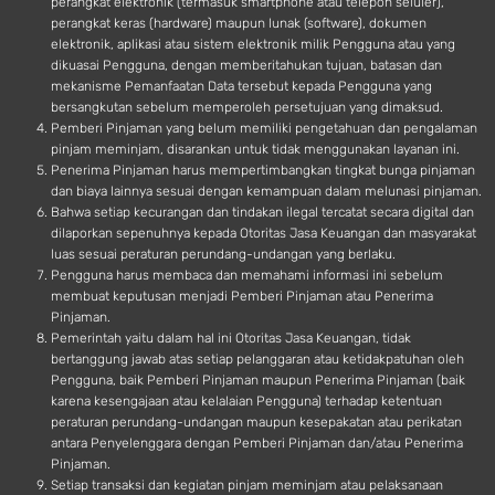
perangkat elektronik (termasuk smartphone atau telepon seluler),
perangkat keras (hardware) maupun lunak (software), dokumen
elektronik, aplikasi atau sistem elektronik milik Pengguna atau yang
dikuasai Pengguna, dengan memberitahukan tujuan, batasan dan
mekanisme Pemanfaatan Data tersebut kepada Pengguna yang
bersangkutan sebelum memperoleh persetujuan yang dimaksud.
Pemberi Pinjaman yang belum memiliki pengetahuan dan pengalaman
pinjam meminjam, disarankan untuk tidak menggunakan layanan ini.
Penerima Pinjaman harus mempertimbangkan tingkat bunga pinjaman
dan biaya lainnya sesuai dengan kemampuan dalam melunasi pinjaman.
Bahwa setiap kecurangan dan tindakan ilegal tercatat secara digital dan
dilaporkan sepenuhnya kepada Otoritas Jasa Keuangan dan masyarakat
luas sesuai peraturan perundang-undangan yang berlaku.
Pengguna harus membaca dan memahami informasi ini sebelum
membuat keputusan menjadi Pemberi Pinjaman atau Penerima
Pinjaman.
Pemerintah yaitu dalam hal ini Otoritas Jasa Keuangan, tidak
bertanggung jawab atas setiap pelanggaran atau ketidakpatuhan oleh
Pengguna, baik Pemberi Pinjaman maupun Penerima Pinjaman (baik
karena kesengajaan atau kelalaian Pengguna) terhadap ketentuan
peraturan perundang-undangan maupun kesepakatan atau perikatan
antara Penyelenggara dengan Pemberi Pinjaman dan/atau Penerima
Pinjaman.
Setiap transaksi dan kegiatan pinjam meminjam atau pelaksanaan