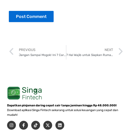
Prev
N
PREVIOUS
NEXT
Jangan Sampai Mogok! Ini 7 Cara Cek Kendaraan Sebelum Mudik!
7 Hal Wajib untuk Siapkan Rumah Jelang Lebaran!
Dapatkan pinjaman daring cepat cair tanpa jaminan hingga Rp 48.000.000!
Download aplikasi Singa Fintech sekarang untuk solusi keuangan yang cepat dan
mudah!
I
F
T
X
L
n
a
i
-
i
s
c
k
t
n