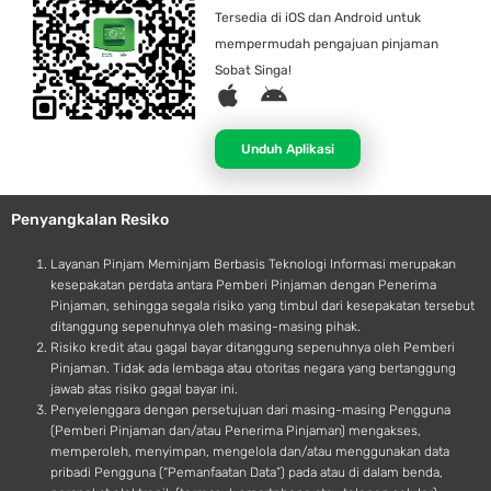
Tersedia di iOS dan Android untuk
mempermudah pengajuan pinjaman
Sobat Singa!
A
A
p
n
p
d
Unduh Aplikasi
l
r
e
o
Penyangkalan Resiko
i
d
Layanan Pinjam Meminjam Berbasis Teknologi Informasi merupakan
kesepakatan perdata antara Pemberi Pinjaman dengan Penerima
Pinjaman, sehingga segala risiko yang timbul dari kesepakatan tersebut
ditanggung sepenuhnya oleh masing-masing pihak.
Risiko kredit atau gagal bayar ditanggung sepenuhnya oleh Pemberi
Pinjaman. Tidak ada lembaga atau otoritas negara yang bertanggung
jawab atas risiko gagal bayar ini.
Penyelenggara dengan persetujuan dari masing-masing Pengguna
(Pemberi Pinjaman dan/atau Penerima Pinjaman) mengakses,
memperoleh, menyimpan, mengelola dan/atau menggunakan data
pribadi Pengguna (“Pemanfaatan Data”) pada atau di dalam benda,