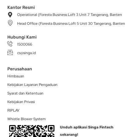
t
e
t
w
k
a
b
o
i
e
Kantor Resmi
g
o
k
t
d
Operational (Foresta Business Loft 3 Unit 7 Tangerang, Banten
r
o
t
i
a
k
e
n
Head Office (Foresta Business Loft 5 Unit 30 Tangerang, Banten
m
-
r
f
Hubungi Kami
1500066
cs@singa.id
Perusahaan
Himbauan
Kebijakan Layanan Pengaduan
Syarat dan Ketentuan
Kebijakan Privasi
RIPLAY
Whistle Blower System
Unduh aplikasi Singa Fintech
sekarang!