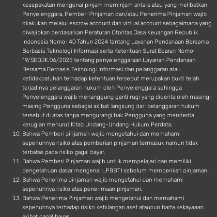
kesepakatan mengenai pinjam meminjam antara atau yang melibatkan
Penyelenggara, Pemberi Pinjaman dan/atau Penerima Pinjaman wajib
dilakukan melalui escrow account dan virtual account sebagaimana yang
diwajibkan berdasarkan Peraturan Otoritas Jasa Keuangan Republik
Indonesia Nomor 40 Tahun 2024 tentang Layanan Pendanaan Bersama
Berbasis Teknologi Informasi serta Ketentuan Surat Edaran Nomor
19/SEOJK.06/2025 tentang penyelenggaraan Layanan Pendanaan
Bersama Berbasis Teknologi Informasi dan pelanggaran atau
ketidakpatuhan terhadap ketentuan tersebut merupakan bukti telah
terjadinya pelanggaran hukum oleh Penyelenggara sehingga
Penyelenggara wajib menanggung ganti rugi yang diderita oleh masing-
masing Pengguna sebagai akibat langsung dari pelanggaran hukum
tersebut di atas tanpa mengurangi hak Pengguna yang menderita
kerugian menurut Kitab Undang-Undang Hukum Perdata.
Bahwa Pemberi pinjaman wajib mengetahui dan memahami
sepenuhnya risiko atas pemberian pinjaman termasuk namun tidak
terbatas pada risiko gagal bayar.
Bahwa Pemberi Pinjaman wajib untuk mempelajari dan memiliki
pengetahuan dasar mengenai LPBBTI sebelum memberikan pinjaman.
Bahwa Penerima pinjaman wajib mengetahui dan memahami
sepenuhnya risiko atas penerimaan pinjaman.
Bahwa Penerima Pinjaman wajib mengetahui dan memahami
sepenuhnya terhadap risiko kehilangan aset ataupun harta kekayaaan
akibat gagal bayar.