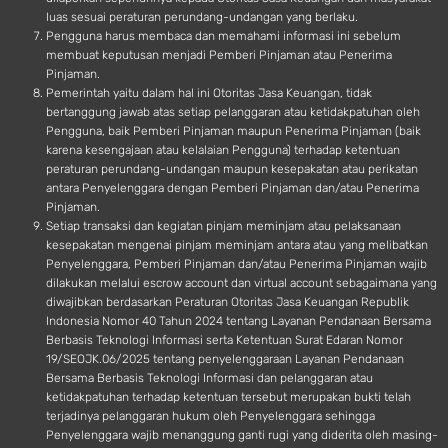
luas sesuai peraturan perundang-undangan yang berlaku.
Pengguna harus membaca dan memahami informasi ini sebelum
membuat keputusan menjadi Pemberi Pinjaman atau Penerima
Pinjaman.
Pemerintah yaitu dalam hal ini Otoritas Jasa Keuangan, tidak
bertanggung jawab atas setiap pelanggaran atau ketidakpatuhan oleh
Pengguna, baik Pemberi Pinjaman maupun Penerima Pinjaman (baik
karena kesengajaan atau kelalaian Pengguna) terhadap ketentuan
peraturan perundang-undangan maupun kesepakatan atau perikatan
antara Penyelenggara dengan Pemberi Pinjaman dan/atau Penerima
Pinjaman.
Setiap transaksi dan kegiatan pinjam meminjam atau pelaksanaan
kesepakatan mengenai pinjam meminjam antara atau yang melibatkan
Penyelenggara, Pemberi Pinjaman dan/atau Penerima Pinjaman wajib
dilakukan melalui escrow account dan virtual account sebagaimana yang
diwajibkan berdasarkan Peraturan Otoritas Jasa Keuangan Republik
Indonesia Nomor 40 Tahun 2024 tentang Layanan Pendanaan Bersama
Berbasis Teknologi Informasi serta Ketentuan Surat Edaran Nomor
19/SEOJK.06/2025 tentang penyelenggaraan Layanan Pendanaan
Bersama Berbasis Teknologi Informasi dan pelanggaran atau
ketidakpatuhan terhadap ketentuan tersebut merupakan bukti telah
terjadinya pelanggaran hukum oleh Penyelenggara sehingga
Penyelenggara wajib menanggung ganti rugi yang diderita oleh masing-