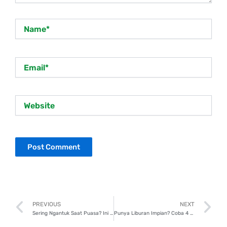
Name*
Email*
Website
Prev
N
PREVIOUS
NEXT
Sering Ngantuk Saat Puasa? Ini 5 Cara agar Tetap Fokus Seharian!
Punya Liburan Impian? Coba 4 Cara Cerdas Siapkan Dana Liburan!