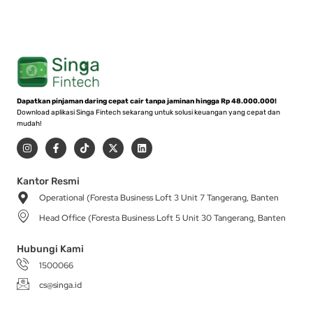
Dapatkan pinjaman daring cepat cair tanpa jaminan hingga Rp 48.000.000!
Download aplikasi Singa Fintech sekarang untuk solusi keuangan yang cepat dan
mudah!
I
F
T
X
L
n
a
i
-
i
s
c
k
t
n
t
e
t
w
k
a
b
o
i
e
Kantor Resmi
g
o
k
t
d
Operational (Foresta Business Loft 3 Unit 7 Tangerang, Banten
r
o
t
i
a
k
e
n
Head Office (Foresta Business Loft 5 Unit 30 Tangerang, Banten
m
-
r
f
Hubungi Kami
1500066
cs@singa.id