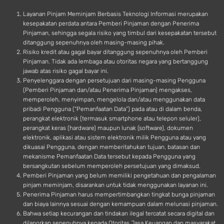
d
Layanan Pinjam Meminjam Berbasis Teknologi Informasi merupakan
kesepakatan perdata antara Pemberi Pinjaman dengan Penerima
Pinjaman, sehingga segala risiko yang timbul dari kesepakatan tersebut
ditanggung sepenuhnya oleh masing-masing pihak.
Risiko kredit atau gagal bayar ditanggung sepenuhnya oleh Pemberi
Pinjaman. Tidak ada lembaga atau otoritas negara yang bertanggung
jawab atas risiko gagal bayar ini.
Penyelenggara dengan persetujuan dari masing-masing Pengguna
(Pemberi Pinjaman dan/atau Penerima Pinjaman) mengakses,
memperoleh, menyimpan, mengelola dan/atau menggunakan data
pribadi Pengguna (“Pemanfaatan Data”) pada atau di dalam benda,
perangkat elektronik (termasuk smartphone atau telepon seluler),
perangkat keras (hardware) maupun lunak (software), dokumen
elektronik, aplikasi atau sistem elektronik milik Pengguna atau yang
dikuasai Pengguna, dengan memberitahukan tujuan, batasan dan
mekanisme Pemanfaatan Data tersebut kepada Pengguna yang
bersangkutan sebelum memperoleh persetujuan yang dimaksud.
Pemberi Pinjaman yang belum memiliki pengetahuan dan pengalaman
pinjam meminjam, disarankan untuk tidak menggunakan layanan ini.
Penerima Pinjaman harus mempertimbangkan tingkat bunga pinjaman
dan biaya lainnya sesuai dengan kemampuan dalam melunasi pinjaman.
Bahwa setiap kecurangan dan tindakan ilegal tercatat secara digital dan
dilaporkan sepenuhnya kepada Otoritas Jasa Keuangan dan masyarakat