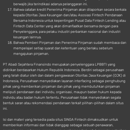
berwajib jika terindikasi adanya pelanggaran ini.
Bahwa catatan kredit Penerima Pinjaman akan dilaporkan secara berkala
kepada Otoritas Jasa Keuangan dan/atau Asosiasi Fintech Pendanaan
Bersama Indonesia untuk kepentingan Pusat Data Fintech Lending atau
Fintech Data Center yang akan dimanfaatkan bersama dengan para
Penyelenggara, para pelaku industri perbankan nasional dan industri
keuangan lainnya.
Bahwa Pemberi Pinjaman dan Penerima Pinjaman sudah membaca dan
mempelajari setiap syarat dan ketentuan yang berlaku sebelum
mengajukan pinjaman.
PT Abadi Sejahtera Finansindo merupakan penyelenggara LPBBTI yang
didirikan berdasarkan Hukum Republik Indonesia. Berdiri sebagai perusahaan
yang telah diatur oleh dan dalam pengawasan Otoritas Jasa Keuangan (OJK) di
Indonesia, Perusahaan menyediakan layanan interfacing sebagai penghubung
pihak yang memberikan pinjaman dan pihak yang membutuhkan pinjaman
meliputi pendanaan dari individu, organisasi, maupun badan hukum kepada
individu atau badan hukum tertentu. Perusahaan tidak menyediakan segala
bentuk saran atau rekomendasi pendanaan terkait pilihan-pilihan dalam situs
ini.
Isi dan materi yang tersedia pada situs SINGA Fintech dimaksudkan untuk
memberikan informasi dan tidak dianggap sebagai sebuah penawaran,