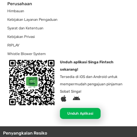
Perusahaan
Himbauan
Kebijakan Layanan Pengaduan
Syarat dan Ketentuan
Kebijakan Privasi
RIPLAY
Whistle Blower System
Unduh aplikasi Singa Fintech
sekarang!
Tersedia di iOS dan Android untuk
mempermudah pengajuan pinjaman
Sobat Singa!
A
A
p
n
p
d
Unduh Aplikasi
l
r
e
o
Penyangkalan Resiko
i