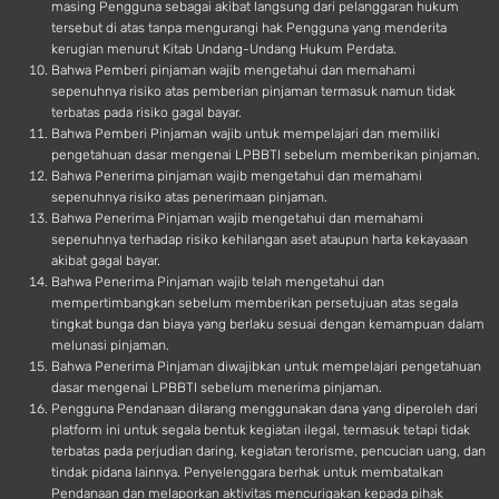
masing Pengguna sebagai akibat langsung dari pelanggaran hukum
tersebut di atas tanpa mengurangi hak Pengguna yang menderita
kerugian menurut Kitab Undang-Undang Hukum Perdata.
Bahwa Pemberi pinjaman wajib mengetahui dan memahami
sepenuhnya risiko atas pemberian pinjaman termasuk namun tidak
terbatas pada risiko gagal bayar.
Bahwa Pemberi Pinjaman wajib untuk mempelajari dan memiliki
pengetahuan dasar mengenai LPBBTI sebelum memberikan pinjaman.
Bahwa Penerima pinjaman wajib mengetahui dan memahami
sepenuhnya risiko atas penerimaan pinjaman.
Bahwa Penerima Pinjaman wajib mengetahui dan memahami
sepenuhnya terhadap risiko kehilangan aset ataupun harta kekayaaan
akibat gagal bayar.
Bahwa Penerima Pinjaman wajib telah mengetahui dan
mempertimbangkan sebelum memberikan persetujuan atas segala
tingkat bunga dan biaya yang berlaku sesuai dengan kemampuan dalam
melunasi pinjaman.
Bahwa Penerima Pinjaman diwajibkan untuk mempelajari pengetahuan
dasar mengenai LPBBTI sebelum menerima pinjaman.
Pengguna Pendanaan dilarang menggunakan dana yang diperoleh dari
platform ini untuk segala bentuk kegiatan ilegal, termasuk tetapi tidak
terbatas pada perjudian daring, kegiatan terorisme, pencucian uang, dan
tindak pidana lainnya. Penyelenggara berhak untuk membatalkan
Pendanaan dan melaporkan aktivitas mencurigakan kepada pihak