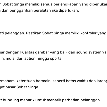
Sobat Singa memiliki semua perlengkapan yang diperlukan
an penggantian peralatan jika diperlukan.
nati pelanggan. Pastikan Sobat Singa memiliki kontroler ya
ar dengan kualitas gambar yang baik dan sound system yan
, mulai dari action hingga sports.
emahami ketentuan bermain, seperti batas waktu dan laran
get pasar Sobat Singa.
et bundling menarik untuk menarik perhatian pelanggan.