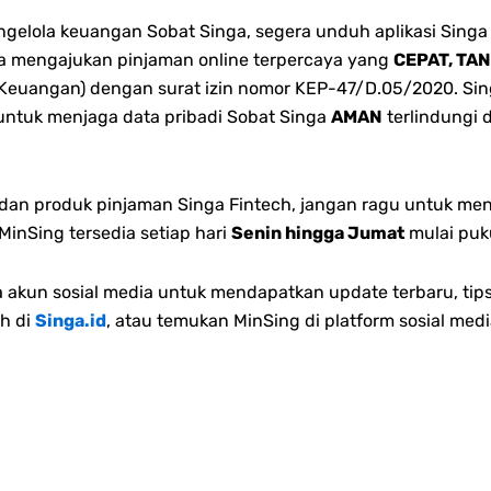
lola keuangan Sobat Singa, segera unduh aplikasi Singa 
bisa mengajukan pinjaman online terpercaya yang
CEPAT, TA
 Keuangan) dengan surat izin nomor KEP-47/D.05/2020. Singa
 untuk menjaga data pribadi Sobat Singa
AMAN
terlindungi 
n dan produk pinjaman Singa Fintech, jangan ragu untuk me
inSing tersedia setiap hari
Senin hingga Jumat
mulai puk
akun sosial media untuk mendapatkan update terbaru, tips
h di
Singa.id
, atau temukan MinSing di platform sosial medi