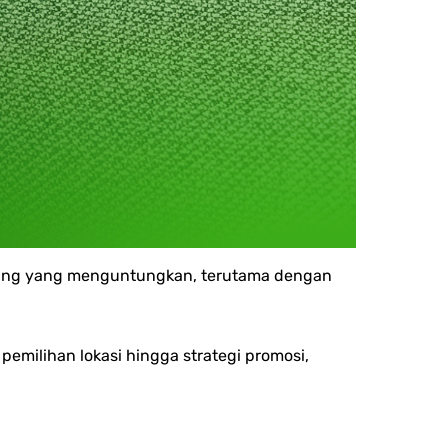
luang yang menguntungkan, terutama dengan
pemilihan lokasi hingga strategi promosi,