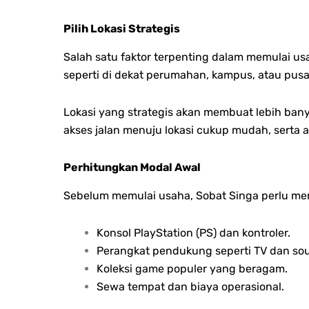
Pilih Lokasi Strategis
Salah satu faktor terpenting dalam memulai usa
seperti di dekat perumahan, kampus, atau pusa
Lokasi yang strategis akan membuat lebih ban
akses jalan menuju lokasi cukup mudah, serta
Perhitungkan Modal Awal
Sebelum memulai usaha, Sobat Singa perlu me
Konsol PlayStation (PS) dan kontroler.
Perangkat pendukung seperti TV dan so
Koleksi game populer yang beragam.
Sewa tempat dan biaya operasional.