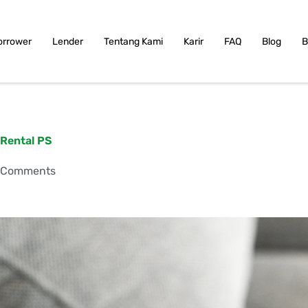
orrower
Lender
Tentang Kami
Karir
FAQ
Blog
B
 Rental PS
 Comments