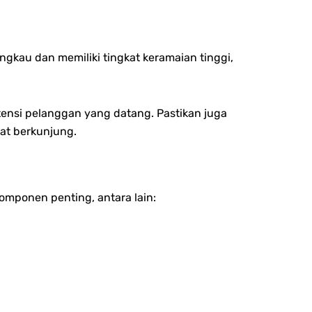
ngkau dan memiliki tingkat keramaian tinggi,
ensi pelanggan yang datang. Pastikan juga
at berkunjung.
mponen penting, antara lain: