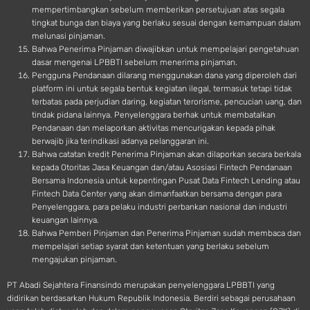
mempertimbangkan sebelum memberikan persetujuan atas segala
tingkat bunga dan biaya yang berlaku sesuai dengan kemampuan dalam
melunasi pinjaman.
Bahwa Penerima Pinjaman diwajibkan untuk mempelajari pengetahuan
dasar mengenai LPBBTI sebelum menerima pinjaman.
Pengguna Pendanaan dilarang menggunakan dana yang diperoleh dari
platform ini untuk segala bentuk kegiatan ilegal, termasuk tetapi tidak
terbatas pada perjudian daring, kegiatan terorisme, pencucian uang, dan
tindak pidana lainnya. Penyelenggara berhak untuk membatalkan
Pendanaan dan melaporkan aktivitas mencurigakan kepada pihak
berwajib jika terindikasi adanya pelanggaran ini.
Bahwa catatan kredit Penerima Pinjaman akan dilaporkan secara berkala
kepada Otoritas Jasa Keuangan dan/atau Asosiasi Fintech Pendanaan
Bersama Indonesia untuk kepentingan Pusat Data Fintech Lending atau
Fintech Data Center yang akan dimanfaatkan bersama dengan para
Penyelenggara, para pelaku industri perbankan nasional dan industri
keuangan lainnya.
Bahwa Pemberi Pinjaman dan Penerima Pinjaman sudah membaca dan
mempelajari setiap syarat dan ketentuan yang berlaku sebelum
mengajukan pinjaman.
PT Abadi Sejahtera Finansindo merupakan penyelenggara LPBBTI yang
didirikan berdasarkan Hukum Republik Indonesia. Berdiri sebagai perusahaan