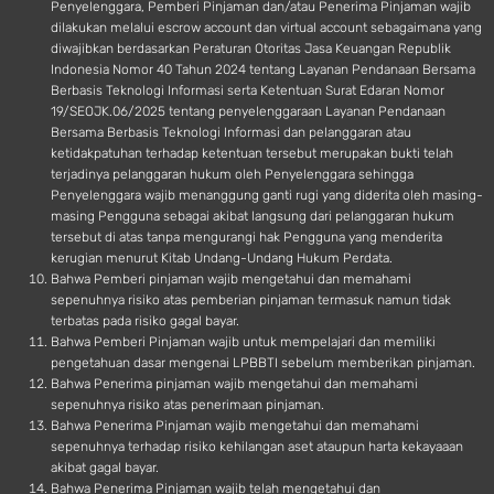
Penyelenggara, Pemberi Pinjaman dan/atau Penerima Pinjaman wajib
dilakukan melalui escrow account dan virtual account sebagaimana yang
diwajibkan berdasarkan Peraturan Otoritas Jasa Keuangan Republik
Indonesia Nomor 40 Tahun 2024 tentang Layanan Pendanaan Bersama
Berbasis Teknologi Informasi serta Ketentuan Surat Edaran Nomor
19/SEOJK.06/2025 tentang penyelenggaraan Layanan Pendanaan
Bersama Berbasis Teknologi Informasi dan pelanggaran atau
ketidakpatuhan terhadap ketentuan tersebut merupakan bukti telah
terjadinya pelanggaran hukum oleh Penyelenggara sehingga
Penyelenggara wajib menanggung ganti rugi yang diderita oleh masing-
masing Pengguna sebagai akibat langsung dari pelanggaran hukum
tersebut di atas tanpa mengurangi hak Pengguna yang menderita
kerugian menurut Kitab Undang-Undang Hukum Perdata.
Bahwa Pemberi pinjaman wajib mengetahui dan memahami
sepenuhnya risiko atas pemberian pinjaman termasuk namun tidak
terbatas pada risiko gagal bayar.
Bahwa Pemberi Pinjaman wajib untuk mempelajari dan memiliki
pengetahuan dasar mengenai LPBBTI sebelum memberikan pinjaman.
Bahwa Penerima pinjaman wajib mengetahui dan memahami
sepenuhnya risiko atas penerimaan pinjaman.
Bahwa Penerima Pinjaman wajib mengetahui dan memahami
sepenuhnya terhadap risiko kehilangan aset ataupun harta kekayaaan
akibat gagal bayar.
Bahwa Penerima Pinjaman wajib telah mengetahui dan