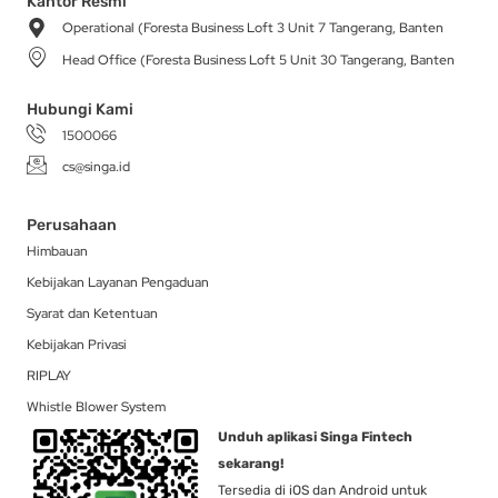
a
b
o
i
e
Kantor Resmi
g
o
k
t
d
Operational (Foresta Business Loft 3 Unit 7 Tangerang, Banten
r
o
t
i
a
k
e
n
Head Office (Foresta Business Loft 5 Unit 30 Tangerang, Banten
m
-
r
f
Hubungi Kami
1500066
cs@singa.id
Perusahaan
Himbauan
Kebijakan Layanan Pengaduan
Syarat dan Ketentuan
Kebijakan Privasi
RIPLAY
Whistle Blower System
Unduh aplikasi Singa Fintech
sekarang!
Tersedia di iOS dan Android untuk