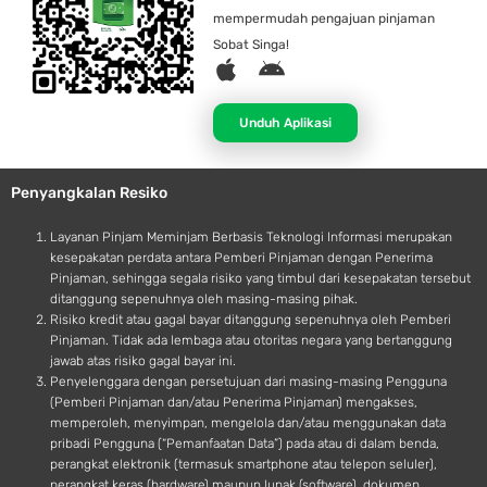
mempermudah pengajuan pinjaman
Sobat Singa!
A
A
p
n
p
d
Unduh Aplikasi
l
r
e
o
Penyangkalan Resiko
i
d
Layanan Pinjam Meminjam Berbasis Teknologi Informasi merupakan
kesepakatan perdata antara Pemberi Pinjaman dengan Penerima
Pinjaman, sehingga segala risiko yang timbul dari kesepakatan tersebut
ditanggung sepenuhnya oleh masing-masing pihak.
Risiko kredit atau gagal bayar ditanggung sepenuhnya oleh Pemberi
Pinjaman. Tidak ada lembaga atau otoritas negara yang bertanggung
jawab atas risiko gagal bayar ini.
Penyelenggara dengan persetujuan dari masing-masing Pengguna
(Pemberi Pinjaman dan/atau Penerima Pinjaman) mengakses,
memperoleh, menyimpan, mengelola dan/atau menggunakan data
pribadi Pengguna (“Pemanfaatan Data”) pada atau di dalam benda,
perangkat elektronik (termasuk smartphone atau telepon seluler),
perangkat keras (hardware) maupun lunak (software), dokumen