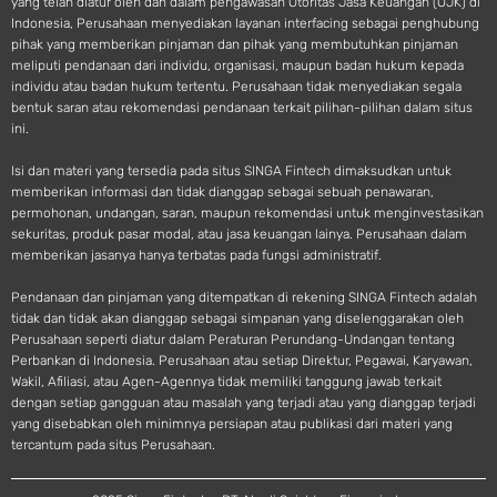
yang telah diatur oleh dan dalam pengawasan Otoritas Jasa Keuangan (OJK) di
Indonesia, Perusahaan menyediakan layanan interfacing sebagai penghubung
pihak yang memberikan pinjaman dan pihak yang membutuhkan pinjaman
meliputi pendanaan dari individu, organisasi, maupun badan hukum kepada
individu atau badan hukum tertentu. Perusahaan tidak menyediakan segala
bentuk saran atau rekomendasi pendanaan terkait pilihan-pilihan dalam situs
ini.
Isi dan materi yang tersedia pada situs SINGA Fintech dimaksudkan untuk
memberikan informasi dan tidak dianggap sebagai sebuah penawaran,
permohonan, undangan, saran, maupun rekomendasi untuk menginvestasikan
sekuritas, produk pasar modal, atau jasa keuangan lainya. Perusahaan dalam
memberikan jasanya hanya terbatas pada fungsi administratif.
Pendanaan dan pinjaman yang ditempatkan di rekening SINGA Fintech adalah
tidak dan tidak akan dianggap sebagai simpanan yang diselenggarakan oleh
Perusahaan seperti diatur dalam Peraturan Perundang-Undangan tentang
Perbankan di Indonesia. Perusahaan atau setiap Direktur, Pegawai, Karyawan,
Wakil, Afiliasi, atau Agen-Agennya tidak memiliki tanggung jawab terkait
dengan setiap gangguan atau masalah yang terjadi atau yang dianggap terjadi
yang disebabkan oleh minimnya persiapan atau publikasi dari materi yang
tercantum pada situs Perusahaan.