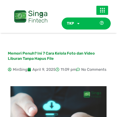
Skip
to
content
TKP
Memori Penuh? Ini 7 Cara Kelola Foto dan Video
Liburan Tanpa Hapus File
MinSing
April 9, 2025
11:09 pm
No Comments