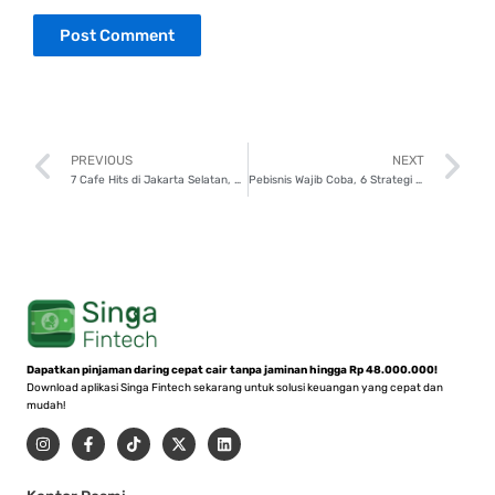
Prev
N
PREVIOUS
NEXT
7 Cafe Hits di Jakarta Selatan, Dijamin Nyaman, Estetik, dan Enak Menunya!
Pebisnis Wajib Coba, 6 Strategi Jitu Bikin Pelanggan Kembali Setelah Idul Fitri!
Dapatkan pinjaman daring cepat cair tanpa jaminan hingga Rp 48.000.000!
Download aplikasi Singa Fintech sekarang untuk solusi keuangan yang cepat dan
mudah!
I
F
T
X
L
n
a
i
-
i
s
c
k
t
n
t
e
t
w
k