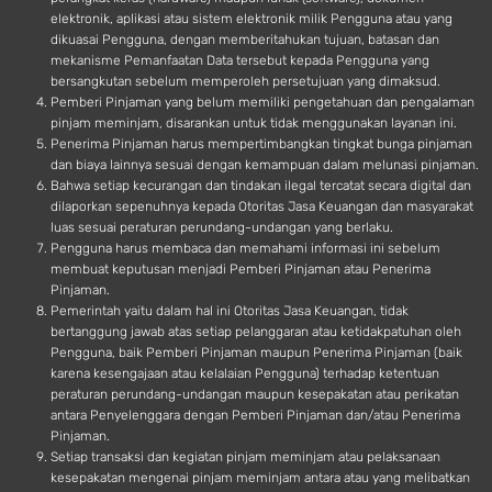
elektronik, aplikasi atau sistem elektronik milik Pengguna atau yang
dikuasai Pengguna, dengan memberitahukan tujuan, batasan dan
mekanisme Pemanfaatan Data tersebut kepada Pengguna yang
bersangkutan sebelum memperoleh persetujuan yang dimaksud.
Pemberi Pinjaman yang belum memiliki pengetahuan dan pengalaman
pinjam meminjam, disarankan untuk tidak menggunakan layanan ini.
Penerima Pinjaman harus mempertimbangkan tingkat bunga pinjaman
dan biaya lainnya sesuai dengan kemampuan dalam melunasi pinjaman.
Bahwa setiap kecurangan dan tindakan ilegal tercatat secara digital dan
dilaporkan sepenuhnya kepada Otoritas Jasa Keuangan dan masyarakat
luas sesuai peraturan perundang-undangan yang berlaku.
Pengguna harus membaca dan memahami informasi ini sebelum
membuat keputusan menjadi Pemberi Pinjaman atau Penerima
Pinjaman.
Pemerintah yaitu dalam hal ini Otoritas Jasa Keuangan, tidak
bertanggung jawab atas setiap pelanggaran atau ketidakpatuhan oleh
Pengguna, baik Pemberi Pinjaman maupun Penerima Pinjaman (baik
karena kesengajaan atau kelalaian Pengguna) terhadap ketentuan
peraturan perundang-undangan maupun kesepakatan atau perikatan
antara Penyelenggara dengan Pemberi Pinjaman dan/atau Penerima
Pinjaman.
Setiap transaksi dan kegiatan pinjam meminjam atau pelaksanaan
kesepakatan mengenai pinjam meminjam antara atau yang melibatkan