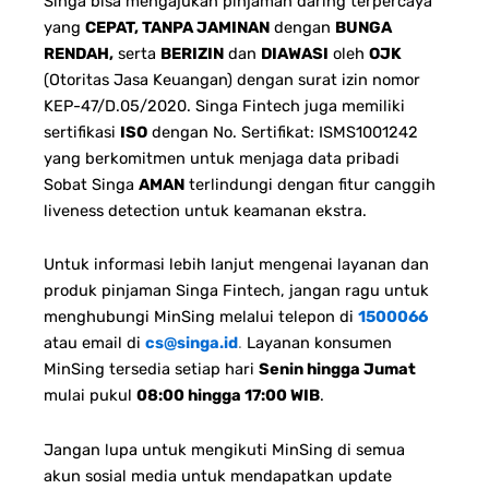
Singa bisa mengajukan pinjaman daring terpercaya
yang
CEPAT, TANPA JAMINAN
dengan
BUNGA
RENDAH,
serta
BERIZIN
dan
DIAWASI
oleh
OJK
(Otoritas Jasa Keuangan) dengan surat izin nomor
KEP-47/D.05/2020. Singa Fintech juga memiliki
sertifikasi
ISO
dengan No. Sertifikat: ISMS1001242
yang berkomitmen untuk menjaga data pribadi
Sobat Singa
AMAN
terlindungi dengan fitur canggih
liveness detection untuk keamanan ekstra.
Untuk informasi lebih lanjut mengenai layanan dan
produk pinjaman Singa Fintech, jangan ragu untuk
menghubungi MinSing melalui telepon di
1500066
atau email di
cs@singa.id
.
Layanan konsumen
MinSing tersedia setiap hari
Senin hingga Jumat
mulai pukul
08:00 hingga 17:00 WIB
.
Jangan lupa untuk mengikuti MinSing di semua
akun sosial media untuk mendapatkan update