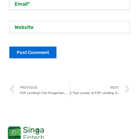
Email*
Website
Prev
N
PREVIOUS
NEXT
P2P Lending? Cek Pengertian, Manfaat, dan Cara Kerjanya!
5 Tipe Lender di P2P Lending, Kamu yang Mana?