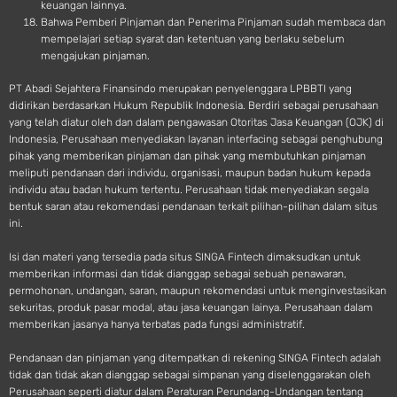
keuangan lainnya.
Bahwa Pemberi Pinjaman dan Penerima Pinjaman sudah membaca dan
mempelajari setiap syarat dan ketentuan yang berlaku sebelum
mengajukan pinjaman.
PT Abadi Sejahtera Finansindo merupakan penyelenggara LPBBTI yang
didirikan berdasarkan Hukum Republik Indonesia. Berdiri sebagai perusahaan
yang telah diatur oleh dan dalam pengawasan Otoritas Jasa Keuangan (OJK) di
Indonesia, Perusahaan menyediakan layanan interfacing sebagai penghubung
pihak yang memberikan pinjaman dan pihak yang membutuhkan pinjaman
meliputi pendanaan dari individu, organisasi, maupun badan hukum kepada
individu atau badan hukum tertentu. Perusahaan tidak menyediakan segala
bentuk saran atau rekomendasi pendanaan terkait pilihan-pilihan dalam situs
ini.
Isi dan materi yang tersedia pada situs SINGA Fintech dimaksudkan untuk
memberikan informasi dan tidak dianggap sebagai sebuah penawaran,
permohonan, undangan, saran, maupun rekomendasi untuk menginvestasikan
sekuritas, produk pasar modal, atau jasa keuangan lainya. Perusahaan dalam
memberikan jasanya hanya terbatas pada fungsi administratif.
Pendanaan dan pinjaman yang ditempatkan di rekening SINGA Fintech adalah
tidak dan tidak akan dianggap sebagai simpanan yang diselenggarakan oleh
Perusahaan seperti diatur dalam Peraturan Perundang-Undangan tentang