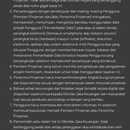
Pinjaman. Tidak ada lembaga atau otoritas negara yang bertanggung
jawab atas risiko gagal bayar ini.
Penyelenggara dengan persetujuan dari masing-masing Pengguna
(Pemberi Pinjaman dan/atau Penerima Pinjaman) mengakses,
memperoleh, menyimpan, mengelola dan/atau menggunakan data
pribadi Pengguna (“Pemanfaatan Data”) pada atau di dalam benda,
perangkat elektronik (termasuk smartphone atau telepon seluler),
perangkat keras (hardware) maupun lunak (software), dokumen
elektronik, aplikasi atau sistem elektronik milik Pengguna atau yang
dikuasai Pengguna, dengan memberitahukan tujuan, batasan dan
mekanisme Pemanfaatan Data tersebut kepada Pengguna yang
bersangkutan sebelum memperoleh persetujuan yang dimaksud.
Pemberi Pinjaman yang belum memiliki pengetahuan dan pengalaman
pinjam meminjam, disarankan untuk tidak menggunakan layanan ini.
Penerima Pinjaman harus mempertimbangkan tingkat bunga pinjaman
dan biaya lainnya sesuai dengan kemampuan dalam melunasi pinjaman.
Bahwa setiap kecurangan dan tindakan ilegal tercatat secara digital dan
dilaporkan sepenuhnya kepada Otoritas Jasa Keuangan dan masyarakat
luas sesuai peraturan perundang-undangan yang berlaku.
Pengguna harus membaca dan memahami informasi ini sebelum
membuat keputusan menjadi Pemberi Pinjaman atau Penerima
Pinjaman.
Pemerintah yaitu dalam hal ini Otoritas Jasa Keuangan, tidak
bertanggung jawab atas setiap pelanggaran atau ketidakpatuhan oleh