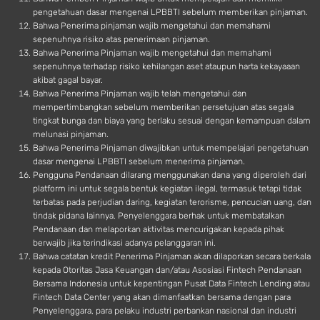
pengetahuan dasar mengenai LPBBTI sebelum memberikan pinjaman.
Bahwa Penerima pinjaman wajib mengetahui dan memahami
sepenuhnya risiko atas penerimaan pinjaman.
Bahwa Penerima Pinjaman wajib mengetahui dan memahami
sepenuhnya terhadap risiko kehilangan aset ataupun harta kekayaaan
akibat gagal bayar.
Bahwa Penerima Pinjaman wajib telah mengetahui dan
mempertimbangkan sebelum memberikan persetujuan atas segala
tingkat bunga dan biaya yang berlaku sesuai dengan kemampuan dalam
melunasi pinjaman.
Bahwa Penerima Pinjaman diwajibkan untuk mempelajari pengetahuan
dasar mengenai LPBBTI sebelum menerima pinjaman.
Pengguna Pendanaan dilarang menggunakan dana yang diperoleh dari
platform ini untuk segala bentuk kegiatan ilegal, termasuk tetapi tidak
terbatas pada perjudian daring, kegiatan terorisme, pencucian uang, dan
tindak pidana lainnya. Penyelenggara berhak untuk membatalkan
Pendanaan dan melaporkan aktivitas mencurigakan kepada pihak
berwajib jika terindikasi adanya pelanggaran ini.
Bahwa catatan kredit Penerima Pinjaman akan dilaporkan secara berkala
kepada Otoritas Jasa Keuangan dan/atau Asosiasi Fintech Pendanaan
Bersama Indonesia untuk kepentingan Pusat Data Fintech Lending atau
Fintech Data Center yang akan dimanfaatkan bersama dengan para
Penyelenggara, para pelaku industri perbankan nasional dan industri