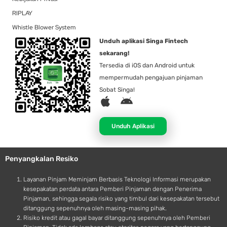
RIPLAY
Whistle Blower System
Unduh aplikasi Singa Fintech
sekarang!
Tersedia di iOS dan Android untuk
mempermudah pengajuan pinjaman
Sobat Singa!
A
A
p
n
p
d
Unduh Aplikasi
l
r
e
o
Penyangkalan Resiko
i
d
Layanan Pinjam Meminjam Berbasis Teknologi Informasi merupakan
kesepakatan perdata antara Pemberi Pinjaman dengan Penerima
Pinjaman, sehingga segala risiko yang timbul dari kesepakatan tersebut
ditanggung sepenuhnya oleh masing-masing pihak.
Risiko kredit atau gagal bayar ditanggung sepenuhnya oleh Pemberi