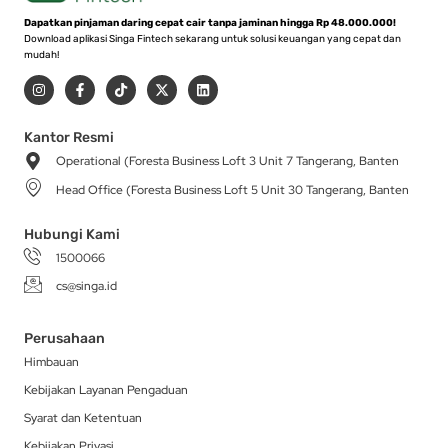
Dapatkan pinjaman daring cepat cair tanpa jaminan hingga Rp 48.000.000!
Download aplikasi Singa Fintech sekarang untuk solusi keuangan yang cepat dan
mudah!
I
F
T
X
L
n
a
i
-
i
s
c
k
t
n
t
e
t
w
k
a
b
o
i
e
Kantor Resmi
g
o
k
t
d
Operational (Foresta Business Loft 3 Unit 7 Tangerang, Banten
r
o
t
i
a
k
e
n
Head Office (Foresta Business Loft 5 Unit 30 Tangerang, Banten
m
-
r
f
Hubungi Kami
1500066
cs@singa.id
Perusahaan
Himbauan
Kebijakan Layanan Pengaduan
Syarat dan Ketentuan
Kebijakan Privasi