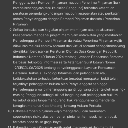
Pengguna, baik Pemberi Pinjaman maupun Penerima Pinjaman (baik
karena kesengajaan atau kelalaian Pengguna) terhadap ketentuan
peraturan perundang-undangan maupun kesepakatan atau perikatan
antara Penyelenggara dengan Pemberi Pinjaman dan/atau Penerima
Pinjaman.
Setiap transaksi dan kegiatan pinjam meminjam atau pelaksanaan
kesepakatan mengenai pinjam meminjam antara atau yang melibatkan
Penyelenggara, Pemberi Pinjaman dan/atau Penerima Pinjaman wajib
dilakukan melalui escrow account dan virtual account sebagaimana yang
diwajibkan berdasarkan Peraturan Otoritas Jasa Keuangan Republik
Indonesia Nomor 40 Tahun 2024 tentang Layanan Pendanaan Bersama
Berbasis Teknologi Informasi serta Ketentuan Surat Edaran Nomor
19/SEOJK.06/2025 tentang penyelenggaraan Layanan Pendanaan
Bersama Berbasis Teknologi Informasi dan pelanggaran atau
ketidakpatuhan terhadap ketentuan tersebut merupakan bukti telah
terjadinya pelanggaran hukum oleh Penyelenggara sehingga
Penyelenggara wajib menanggung ganti rugi yang diderita oleh masing-
masing Pengguna sebagai akibat langsung dari pelanggaran hukum
tersebut di atas tanpa mengurangi hak Pengguna yang menderita
kerugian menurut Kitab Undang-Undang Hukum Perdata.
Bahwa Pemberi pinjaman wajib mengetahui dan memahami
sepenuhnya risiko atas pemberian pinjaman termasuk namun tidak
terbatas pada risiko gagal bayar.
Bahwa Pemberi Pinjaman wajib untuk mempelajari dan memiliki