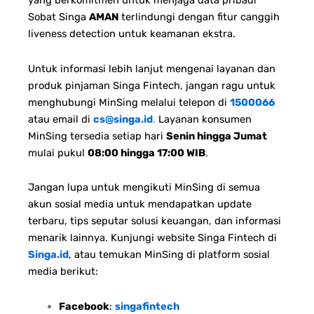
yang berkomitmen untuk menjaga data pribadi
Sobat Singa
AMAN
terlindungi dengan fitur canggih
liveness detection untuk keamanan ekstra.
Untuk informasi lebih lanjut mengenai layanan dan
produk pinjaman Singa Fintech, jangan ragu untuk
menghubungi MinSing melalui telepon di
1500066
atau email di
cs@singa.id
.
Layanan konsumen
MinSing tersedia setiap hari
Senin hingga Jumat
mulai pukul
08:00 hingga 17:00 WIB
.
Jangan lupa untuk mengikuti MinSing di semua
akun sosial media untuk mendapatkan update
terbaru, tips seputar solusi keuangan, dan informasi
menarik lainnya. Kunjungi website Singa Fintech di
Singa.id
, atau temukan MinSing di platform sosial
media berikut:
Facebook
:
singafintech