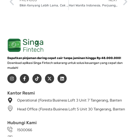
Prev
N
PREVIOUS
NEXT
Bikin Kenyang Lebih Lama, Cek 7 Menu Sahur Praktis dan Bergizi!
Hari Wanita Indonesia, Perjuangan Perempuan yang Mengubah Sejarah!
Dapatkan pinjaman daring cepat cair tanpa jaminan hingga Rp 48.000.000!
Download aplikasi Singa Fintech sekarang untuk solusi keuangan yang cepat dan
mudah!
I
F
T
X
L
n
a
i
-
i
s
c
k
t
n
t
e
t
w
k
a
b
o
i
e
Kantor Resmi
g
o
k
t
d
Operational (Foresta Business Loft 3 Unit 7 Tangerang, Banten
r
o
t
i
a
k
e
n
Head Office (Foresta Business Loft 5 Unit 30 Tangerang, Banten
m
-
r
f
Hubungi Kami
1500066