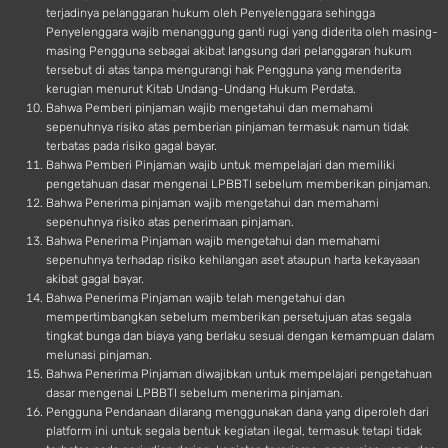
terjadinya pelanggaran hukum oleh Penyelenggara sehingga
Penyelenggara wajib menanggung ganti rugi yang diderita oleh masing-
masing Pengguna sebagai akibat langsung dari pelanggaran hukum
tersebut di atas tanpa mengurangi hak Pengguna yang menderita
kerugian menurut Kitab Undang-Undang Hukum Perdata.
Bahwa Pemberi pinjaman wajib mengetahui dan memahami
sepenuhnya risiko atas pemberian pinjaman termasuk namun tidak
terbatas pada risiko gagal bayar.
Bahwa Pemberi Pinjaman wajib untuk mempelajari dan memiliki
pengetahuan dasar mengenai LPBBTI sebelum memberikan pinjaman.
Bahwa Penerima pinjaman wajib mengetahui dan memahami
sepenuhnya risiko atas penerimaan pinjaman.
Bahwa Penerima Pinjaman wajib mengetahui dan memahami
sepenuhnya terhadap risiko kehilangan aset ataupun harta kekayaaan
akibat gagal bayar.
Bahwa Penerima Pinjaman wajib telah mengetahui dan
mempertimbangkan sebelum memberikan persetujuan atas segala
tingkat bunga dan biaya yang berlaku sesuai dengan kemampuan dalam
melunasi pinjaman.
Bahwa Penerima Pinjaman diwajibkan untuk mempelajari pengetahuan
dasar mengenai LPBBTI sebelum menerima pinjaman.
Pengguna Pendanaan dilarang menggunakan dana yang diperoleh dari
platform ini untuk segala bentuk kegiatan ilegal, termasuk tetapi tidak