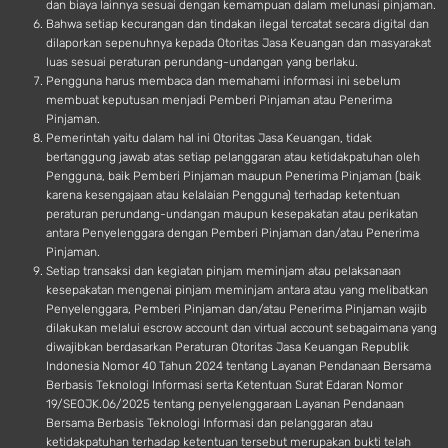
dan biaya lainnya sesuai dengan kemampuan dalam melunasi pinjaman.
Bahwa setiap kecurangan dan tindakan ilegal tercatat secara digital dan
dilaporkan sepenuhnya kepada Otoritas Jasa Keuangan dan masyarakat
luas sesuai peraturan perundang-undangan yang berlaku.
Pengguna harus membaca dan memahami informasi ini sebelum
membuat keputusan menjadi Pemberi Pinjaman atau Penerima
Pinjaman.
Pemerintah yaitu dalam hal ini Otoritas Jasa Keuangan, tidak
bertanggung jawab atas setiap pelanggaran atau ketidakpatuhan oleh
Pengguna, baik Pemberi Pinjaman maupun Penerima Pinjaman (baik
karena kesengajaan atau kelalaian Pengguna) terhadap ketentuan
peraturan perundang-undangan maupun kesepakatan atau perikatan
antara Penyelenggara dengan Pemberi Pinjaman dan/atau Penerima
Pinjaman.
Setiap transaksi dan kegiatan pinjam meminjam atau pelaksanaan
kesepakatan mengenai pinjam meminjam antara atau yang melibatkan
Penyelenggara, Pemberi Pinjaman dan/atau Penerima Pinjaman wajib
dilakukan melalui escrow account dan virtual account sebagaimana yang
diwajibkan berdasarkan Peraturan Otoritas Jasa Keuangan Republik
Indonesia Nomor 40 Tahun 2024 tentang Layanan Pendanaan Bersama
Berbasis Teknologi Informasi serta Ketentuan Surat Edaran Nomor
19/SEOJK.06/2025 tentang penyelenggaraan Layanan Pendanaan
Bersama Berbasis Teknologi Informasi dan pelanggaran atau
ketidakpatuhan terhadap ketentuan tersebut merupakan bukti telah