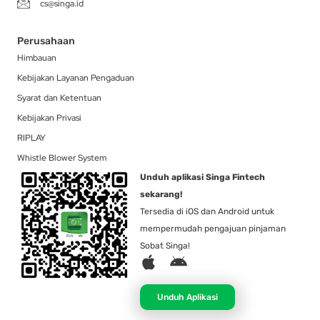
cs@singa.id
Perusahaan
Himbauan
Kebijakan Layanan Pengaduan
Syarat dan Ketentuan
Kebijakan Privasi
RIPLAY
Whistle Blower System
Unduh aplikasi Singa Fintech
sekarang!
Tersedia di iOS dan Android untuk
mempermudah pengajuan pinjaman
Sobat Singa!
A
A
p
n
p
d
Unduh Aplikasi
l
r