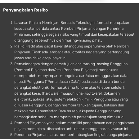
e
o
Penyangkalan Resiko
i
d
Layanan Pinjam Meminjam Berbasis Teknologi Informasi merupakan
kesepakatan perdata antara Pemberi Pinjaman dengan Penerima
Pinjaman, sehingga segala risiko yang timbul dari kesepakatan tersebut
ditanggung sepenuhnya oleh masing-masing pihak.
Risiko kredit atau gagal bayar ditanggung sepenuhnya oleh Pemberi
Pinjaman. Tidak ada lembaga atau otoritas negara yang bertanggung
jawab atas risiko gagal bayar ini.
Penyelenggara dengan persetujuan dari masing-masing Pengguna
(Pemberi Pinjaman dan/atau Penerima Pinjaman) mengakses,
memperoleh, menyimpan, mengelola dan/atau menggunakan data
pribadi Pengguna (“Pemanfaatan Data”) pada atau di dalam benda,
perangkat elektronik (termasuk smartphone atau telepon seluler),
perangkat keras (hardware) maupun lunak (software), dokumen
elektronik, aplikasi atau sistem elektronik milik Pengguna atau yang
dikuasai Pengguna, dengan memberitahukan tujuan, batasan dan
mekanisme Pemanfaatan Data tersebut kepada Pengguna yang
bersangkutan sebelum memperoleh persetujuan yang dimaksud.
Pemberi Pinjaman yang belum memiliki pengetahuan dan pengalaman
pinjam meminjam, disarankan untuk tidak menggunakan layanan ini.
Penerima Pinjaman harus mempertimbangkan tingkat bunga pinjaman