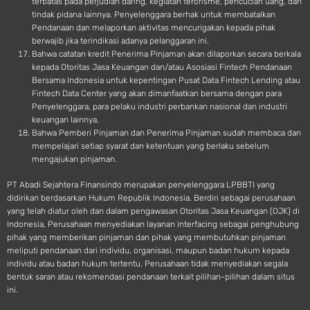
terbatas pada perjudian daring, kegiatan terorisme, pencucian uang, dan
tindak pidana lainnya. Penyelenggara berhak untuk membatalkan
Pendanaan dan melaporkan aktivitas mencurigakan kepada pihak
berwajib jika terindikasi adanya pelanggaran ini.
Bahwa catatan kredit Penerima Pinjaman akan dilaporkan secara berkala
kepada Otoritas Jasa Keuangan dan/atau Asosiasi Fintech Pendanaan
Bersama Indonesia untuk kepentingan Pusat Data Fintech Lending atau
Fintech Data Center yang akan dimanfaatkan bersama dengan para
Penyelenggara, para pelaku industri perbankan nasional dan industri
keuangan lainnya.
Bahwa Pemberi Pinjaman dan Penerima Pinjaman sudah membaca dan
mempelajari setiap syarat dan ketentuan yang berlaku sebelum
mengajukan pinjaman.
PT Abadi Sejahtera Finansindo merupakan penyelenggara LPBBTI yang
didirikan berdasarkan Hukum Republik Indonesia. Berdiri sebagai perusahaan
yang telah diatur oleh dan dalam pengawasan Otoritas Jasa Keuangan (OJK) di
Indonesia, Perusahaan menyediakan layanan interfacing sebagai penghubung
pihak yang memberikan pinjaman dan pihak yang membutuhkan pinjaman
meliputi pendanaan dari individu, organisasi, maupun badan hukum kepada
individu atau badan hukum tertentu. Perusahaan tidak menyediakan segala
bentuk saran atau rekomendasi pendanaan terkait pilihan-pilihan dalam situs
ini.