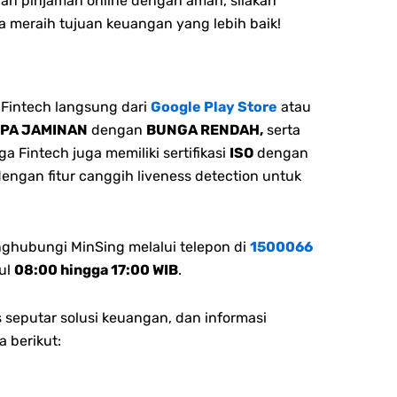
nan pinjaman online dengan aman, silakan
a meraih tujuan keuangan yang lebih baik!
Fintech langsung dari
Google Play Store
atau
NPA JAMINAN
dengan
BUNGA RENDAH,
serta
 Fintech juga memiliki sertifikasi
ISO
dengan
dengan fitur canggih liveness detection untuk
nghubungi MinSing melalui telepon di
1500066
ul
08:00 hingga 17:00 WIB
.
 seputar solusi keuangan, dan informasi
a berikut: