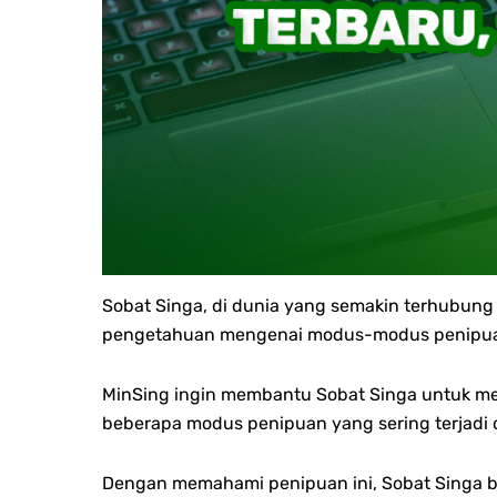
Sobat Singa, di dunia yang semakin terhubung
pengetahuan mengenai modus-modus penipua
MinSing ingin membantu Sobat Singa untuk meng
beberapa modus penipuan yang sering terjadi d
Dengan memahami penipuan ini, Sobat Singa bis