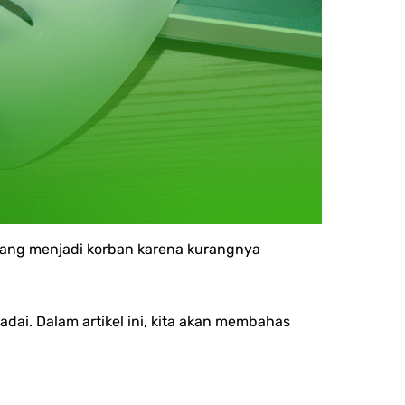
orang menjadi korban karena kurangnya
ai. Dalam artikel ini, kita akan membahas