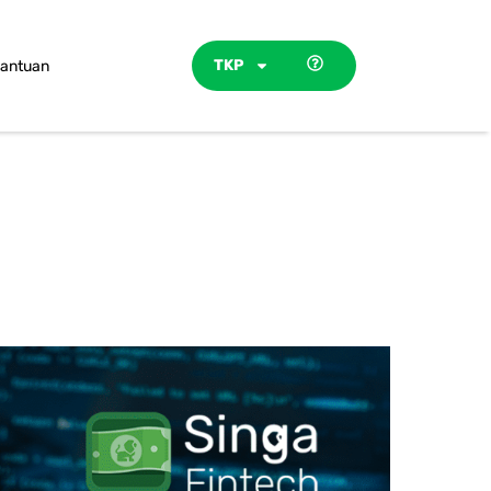
TKP
antuan