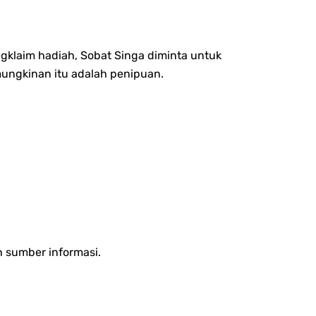
gklaim hadiah, Sobat Singa diminta untuk
mungkinan itu adalah penipuan.
 sumber informasi.