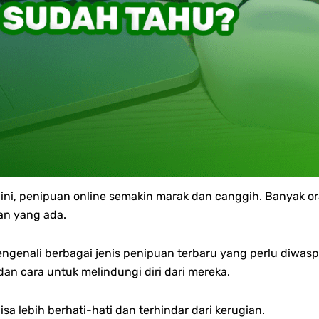
 ini, penipuan online semakin marak dan canggih. Banyak 
n yang ada.
enali berbagai jenis penipuan terbaru yang perlu diwaspad
an cara untuk melindungi diri dari mereka.
a lebih berhati-hati dan terhindar dari kerugian.