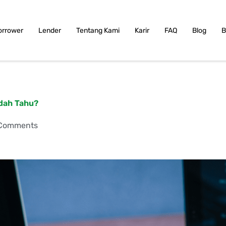
orrower
Lender
Tentang Kami
Karir
FAQ
Blog
B
udah Tahu?
Comments