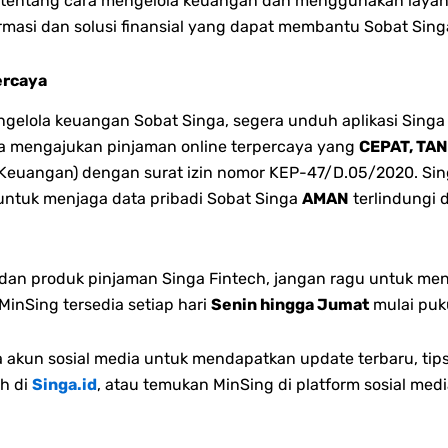
jut tentang cara mengelola keuangan dan menggunakan laya
rmasi dan solusi finansial yang dapat membantu Sobat Sing
ercaya
lola keuangan Sobat Singa, segera unduh aplikasi Singa 
bisa mengajukan pinjaman online terpercaya yang
CEPAT, TA
 Keuangan) dengan surat izin nomor KEP-47/D.05/2020. Singa
 untuk menjaga data pribadi Sobat Singa
AMAN
terlindungi 
n dan produk pinjaman Singa Fintech, jangan ragu untuk me
inSing tersedia setiap hari
Senin hingga Jumat
mulai puk
akun sosial media untuk mendapatkan update terbaru, tips
h di
Singa.id
, atau temukan MinSing di platform sosial medi