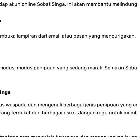
iap akun online Sobat Singa. Ini akan membantu melindungi
n
buka lampiran dari email atau pesan yang mencurigakan.
 modus-modus penipuan yang sedang marak. Semakin Soba
Singa
us waspada dan mengenali berbagai jenis penipuan yang ada
rang terdekat dari berbagai risiko. Jangan ragu untuk mem