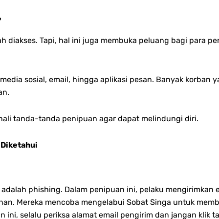
?
dah diakses. Tapi, hal ini juga membuka peluang bagi para 
i media sosial, email, hingga aplikasi pesan. Banyak korban 
an.
nali tanda-tanda penipuan agar dapat melindungi diri.
 Diketahui
dalah phishing. Dalam penipuan ini, pelaku mengirimkan e
ayanan. Mereka mencoba mengelabui Sobat Singa untuk membe
 ini, selalu periksa alamat email pengirim dan jangan klik 