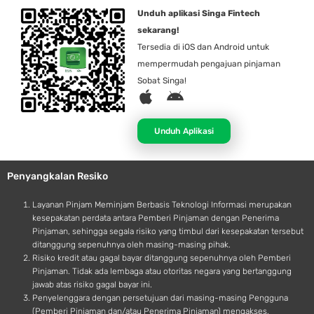
Unduh aplikasi Singa Fintech
sekarang!
Tersedia di iOS dan Android untuk
mempermudah pengajuan pinjaman
Sobat Singa!
A
A
p
n
p
d
Unduh Aplikasi
l
r
e
o
Penyangkalan Resiko
i
d
Layanan Pinjam Meminjam Berbasis Teknologi Informasi merupakan
kesepakatan perdata antara Pemberi Pinjaman dengan Penerima
Pinjaman, sehingga segala risiko yang timbul dari kesepakatan tersebut
ditanggung sepenuhnya oleh masing-masing pihak.
Risiko kredit atau gagal bayar ditanggung sepenuhnya oleh Pemberi
Pinjaman. Tidak ada lembaga atau otoritas negara yang bertanggung
jawab atas risiko gagal bayar ini.
Penyelenggara dengan persetujuan dari masing-masing Pengguna
(Pemberi Pinjaman dan/atau Penerima Pinjaman) mengakses,