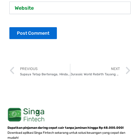
Website
Prev
N
PREVIOUS
NEXT
Supaya Tetap Bertenaga, Hindari 5 Makanan Ini Saat Berbuka Puasa!
Jurassic World Rebirth Tayang 2 Juli 2025, Pecinta Dinosaurus Wajib Tonton!
Dapatkan pinjaman daring cepat cair tanpa jaminan hingga Rp 48.000.000!
Download aplikasi Singa Fintech sekarang untuk solusi keuangan yang cepat dan
mudah!