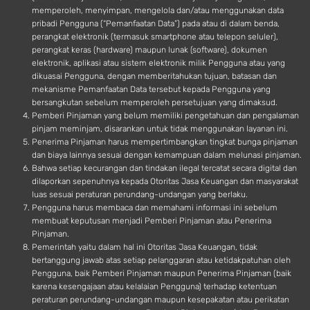
memperoleh, menyimpan, mengelola dan/atau menggunakan data
pribadi Pengguna (“Pemanfaatan Data”) pada atau di dalam benda,
perangkat elektronik (termasuk smartphone atau telepon seluler),
perangkat keras (hardware) maupun lunak (software), dokumen
elektronik, aplikasi atau sistem elektronik milik Pengguna atau yang
dikuasai Pengguna, dengan memberitahukan tujuan, batasan dan
mekanisme Pemanfaatan Data tersebut kepada Pengguna yang
bersangkutan sebelum memperoleh persetujuan yang dimaksud.
Pemberi Pinjaman yang belum memiliki pengetahuan dan pengalaman
pinjam meminjam, disarankan untuk tidak menggunakan layanan ini.
Penerima Pinjaman harus mempertimbangkan tingkat bunga pinjaman
dan biaya lainnya sesuai dengan kemampuan dalam melunasi pinjaman.
Bahwa setiap kecurangan dan tindakan ilegal tercatat secara digital dan
dilaporkan sepenuhnya kepada Otoritas Jasa Keuangan dan masyarakat
luas sesuai peraturan perundang-undangan yang berlaku.
Pengguna harus membaca dan memahami informasi ini sebelum
membuat keputusan menjadi Pemberi Pinjaman atau Penerima
Pinjaman.
Pemerintah yaitu dalam hal ini Otoritas Jasa Keuangan, tidak
bertanggung jawab atas setiap pelanggaran atau ketidakpatuhan oleh
Pengguna, baik Pemberi Pinjaman maupun Penerima Pinjaman (baik
karena kesengajaan atau kelalaian Pengguna) terhadap ketentuan
peraturan perundang-undangan maupun kesepakatan atau perikatan