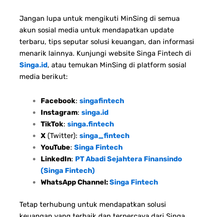
Jangan lupa untuk mengikuti MinSing di semua
akun sosial media untuk mendapatkan update
terbaru, tips seputar solusi keuangan, dan informasi
menarik lainnya. Kunjungi website Singa Fintech di
Singa.id
, atau temukan MinSing di platform sosial
media berikut:
Facebook
:
singafintech
Instagram
:
singa.id
TikTok
:
singa.fintech
X
(Twitter):
singa_fintech
YouTube
:
Singa Fintech
LinkedIn
:
PT Abadi Sejahtera Finansindo
(Singa Fintech)
WhatsApp Channel:
Singa Fintech
Tetap terhubung untuk mendapatkan solusi
keuangan yang terbaik dan terpercaya dari Singa