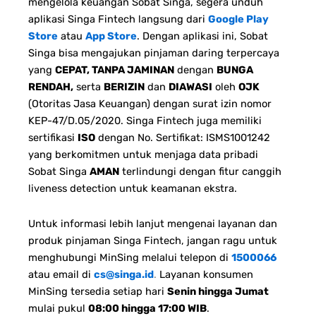
mengelola keuangan Sobat Singa, segera unduh
aplikasi Singa Fintech langsung dari
Google Play
Store
atau
App Store
. Dengan aplikasi ini, Sobat
Singa bisa mengajukan pinjaman daring terpercaya
yang
CEPAT, TANPA JAMINAN
dengan
BUNGA
RENDAH,
serta
BERIZIN
dan
DIAWASI
oleh
OJK
(Otoritas Jasa Keuangan) dengan surat izin nomor
KEP-47/D.05/2020. Singa Fintech juga memiliki
sertifikasi
ISO
dengan No. Sertifikat: ISMS1001242
yang berkomitmen untuk menjaga data pribadi
Sobat Singa
AMAN
terlindungi dengan fitur canggih
liveness detection untuk keamanan ekstra.
Untuk informasi lebih lanjut mengenai layanan dan
produk pinjaman Singa Fintech, jangan ragu untuk
menghubungi MinSing melalui telepon di
1500066
atau email di
cs@singa.id
.
Layanan konsumen
MinSing tersedia setiap hari
Senin hingga Jumat
mulai pukul
08:00 hingga 17:00 WIB
.