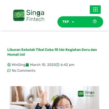
Skip
to
content
TKP
Liburan Sekolah Tiba! Coba 10 Ide Kegiatan Seru dan
Hemat Ini!
MinSing
March 10, 2025
6:42 pm
No Comments