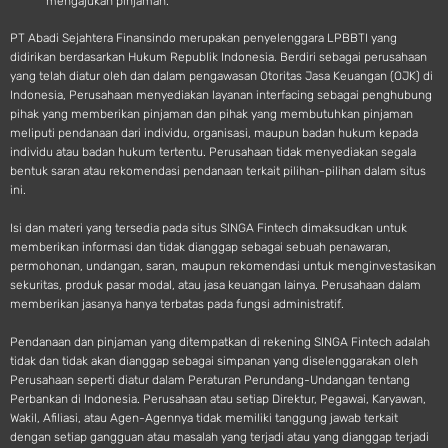
mengajukan pinjaman.
PT Abadi Sejahtera Finansindo merupakan penyelenggara LPBBTI yang
didirikan berdasarkan Hukum Republik Indonesia. Berdiri sebagai perusahaan
yang telah diatur oleh dan dalam pengawasan Otoritas Jasa Keuangan (OJK) di
Indonesia, Perusahaan menyediakan layanan interfacing sebagai penghubung
pihak yang memberikan pinjaman dan pihak yang membutuhkan pinjaman
meliputi pendanaan dari individu, organisasi, maupun badan hukum kepada
individu atau badan hukum tertentu. Perusahaan tidak menyediakan segala
bentuk saran atau rekomendasi pendanaan terkait pilihan-pilihan dalam situs
ini.
Isi dan materi yang tersedia pada situs SINGA Fintech dimaksudkan untuk
memberikan informasi dan tidak dianggap sebagai sebuah penawaran,
permohonan, undangan, saran, maupun rekomendasi untuk menginvestasikan
sekuritas, produk pasar modal, atau jasa keuangan lainya. Perusahaan dalam
memberikan jasanya hanya terbatas pada fungsi administratif.
Pendanaan dan pinjaman yang ditempatkan di rekening SINGA Fintech adalah
tidak dan tidak akan dianggap sebagai simpanan yang diselenggarakan oleh
Perusahaan seperti diatur dalam Peraturan Perundang-Undangan tentang
Perbankan di Indonesia. Perusahaan atau setiap Direktur, Pegawai, Karyawan,
Wakil, Afiliasi, atau Agen-Agennya tidak memiliki tanggung jawab terkait
dengan setiap gangguan atau masalah yang terjadi atau yang dianggap terjadi