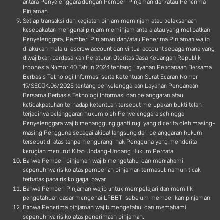
antara Penyelenggara dengan Pemberi Pinjaman dan/atau Penerima
Pinjaman.
Setiap transaksi dan kegiatan pinjam meminjam atau pelaksanaan
kesepakatan mengenai pinjam meminjam antara atau yang melibatkan
Penyelenggara, Pemberi Pinjaman dan/atau Penerima Pinjaman wajib
dilakukan melalui escrow account dan virtual account sebagaimana yang
diwajibkan berdasarkan Peraturan Otoritas Jasa Keuangan Republik
Indonesia Nomor 40 Tahun 2024 tentang Layanan Pendanaan Bersama
Berbasis Teknologi Informasi serta Ketentuan Surat Edaran Nomor
19/SEOJK.06/2025 tentang penyelenggaraan Layanan Pendanaan
Bersama Berbasis Teknologi Informasi dan pelanggaran atau
ketidakpatuhan terhadap ketentuan tersebut merupakan bukti telah
terjadinya pelanggaran hukum oleh Penyelenggara sehingga
Penyelenggara wajib menanggung ganti rugi yang diderita oleh masing-
masing Pengguna sebagai akibat langsung dari pelanggaran hukum
tersebut di atas tanpa mengurangi hak Pengguna yang menderita
kerugian menurut Kitab Undang-Undang Hukum Perdata.
Bahwa Pemberi pinjaman wajib mengetahui dan memahami
sepenuhnya risiko atas pemberian pinjaman termasuk namun tidak
terbatas pada risiko gagal bayar.
Bahwa Pemberi Pinjaman wajib untuk mempelajari dan memiliki
pengetahuan dasar mengenai LPBBTI sebelum memberikan pinjaman.
Bahwa Penerima pinjaman wajib mengetahui dan memahami
sepenuhnya risiko atas penerimaan pinjaman.