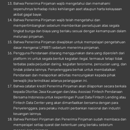
Bahwa Penerima Pinjaman wajib mengetahui dan memahami
sepenuhnya terhadap risiko kehilangan aset ataupun harta kekayaaan
akibat gagal bayar.
Bahwa Penerima Pinjaman wajib telah mengetahui dan
mempertimbangkan sebelum memberikan persetujuan atas segala
tingkat bunga dan biaya yang berlaku sesuai dengan kemampuan dalam
melunasi pinjaman.
Bahwa Penerima Pinjaman diwajibkan untuk mempelajari pengetahuan
dasar mengenai LPBBTI sebelum menerima pinjaman.
Pengguna Pendanaan dilarang menggunakan dana yang diperoleh dari
platform ini untuk segala bentuk kegiatan ilegal, termasuk tetapi tidak
terbatas pada perjudian daring, kegiatan terorisme, pencucian uang, dan
tindak pidana lainnya. Penyelenggara berhak untuk membatalkan
Pendanaan dan melaporkan aktivitas mencurigakan kepada pihak
berwajib jika terindikasi adanya pelanggaran ini.
Bahwa catatan kredit Penerima Pinjaman akan dilaporkan secara berkala
kepada Otoritas Jasa Keuangan dan/atau Asosiasi Fintech Pendanaan
Bersama Indonesia untuk kepentingan Pusat Data Fintech Lending atau
Fintech Data Center yang akan dimanfaatkan bersama dengan para
Penyelenggara, para pelaku industri perbankan nasional dan industri
keuangan lainnya.
Bahwa Pemberi Pinjaman dan Penerima Pinjaman sudah membaca dan
mempelajari setiap syarat dan ketentuan yang berlaku sebelum