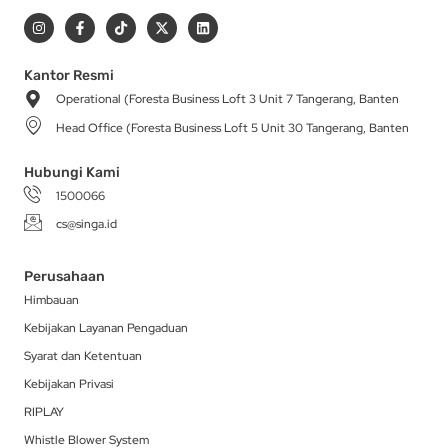
I
F
T
X
L
n
a
i
-
i
s
c
k
t
n
t
e
t
w
k
a
b
o
i
e
Kantor Resmi
g
o
k
t
d
Operational (Foresta Business Loft 3 Unit 7 Tangerang, Banten
r
o
t
i
a
k
e
n
Head Office (Foresta Business Loft 5 Unit 30 Tangerang, Banten
m
-
r
f
Hubungi Kami
1500066
cs@singa.id
Perusahaan
Himbauan
Kebijakan Layanan Pengaduan
Syarat dan Ketentuan
Kebijakan Privasi
RIPLAY
Whistle Blower System