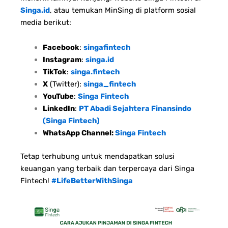
Singa.id
, atau temukan MinSing di platform sosial
media berikut:
Facebook
:
singafintech
Instagram
:
singa.id
TikTok
:
singa.fintech
X
(Twitter):
singa_fintech
YouTube
:
Singa Fintech
LinkedIn
:
PT Abadi Sejahtera Finansindo
(Singa Fintech)
WhatsApp Channel:
Singa Fintech
Tetap terhubung untuk mendapatkan solusi
keuangan yang terbaik dan terpercaya dari Singa
Fintech!
#LifeBetterWithSinga