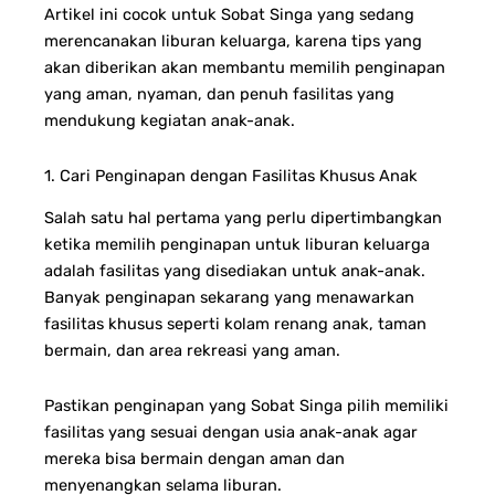
Artikel ini cocok untuk Sobat Singa yang sedang
merencanakan liburan keluarga, karena tips yang
akan diberikan akan membantu memilih penginapan
yang aman, nyaman, dan penuh fasilitas yang
mendukung kegiatan anak-anak.
1. Cari Penginapan dengan Fasilitas Khusus Anak
Salah satu hal pertama yang perlu dipertimbangkan
ketika memilih penginapan untuk liburan keluarga
adalah fasilitas yang disediakan untuk anak-anak.
Banyak penginapan sekarang yang menawarkan
fasilitas khusus seperti kolam renang anak, taman
bermain, dan area rekreasi yang aman.
Pastikan penginapan yang Sobat Singa pilih memiliki
fasilitas yang sesuai dengan usia anak-anak agar
mereka bisa bermain dengan aman dan
menyenangkan selama liburan.