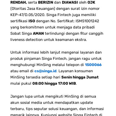
RENDAH,
serta
BERIZIN
dan
DIAWASI
oleh
OJK
(Otoritas Jasa Keuangan) dengan surat izin nomor
KEP-47/D.05/2020. Singa Fintech juga memiliki
sertifikasi
ISO
dengan No. Sertifikat: ISMS1001242
yang berkomitmen untuk menjaga data pribadi
Sobat Singa
AMAN
terlindungi dengan fitur canggih
liveness detection untuk keamanan ekstra.
Untuk informasi lebih lanjut mengenai layanan dan
produk pinjaman Singa Fintech, jangan ragu untuk
menghubungi MinSing melalui telepon di
1500066
atau email di
cs@singa.id
.
Layanan konsumen
MinSing tersedia setiap hari
Senin hingga Jumat
mulai pukul
08:00 hingga 17:00 WIB
.
Jangan lupa untuk mengikuti MinSing di semua
akun sosial media untuk mendapatkan update
terbaru, tips seputar solusi keuangan, dan informasi
menarik lainnya. Kunjungi website Singa Fintech di