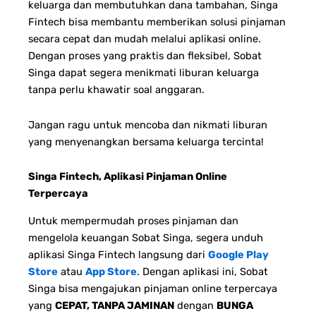
keluarga dan membutuhkan dana tambahan, Singa
Fintech bisa membantu memberikan solusi pinjaman
secara cepat dan mudah melalui aplikasi online.
Dengan proses yang praktis dan fleksibel, Sobat
Singa dapat segera menikmati liburan keluarga
tanpa perlu khawatir soal anggaran.
Jangan ragu untuk mencoba dan nikmati liburan
yang menyenangkan bersama keluarga tercinta!
Singa Fintech, Aplikasi Pinjaman Online
Terpercaya
Untuk mempermudah proses pinjaman dan
mengelola keuangan Sobat Singa, segera unduh
aplikasi Singa Fintech langsung dari
Google Play
Store
atau
App Store
. Dengan aplikasi ini, Sobat
Singa bisa mengajukan pinjaman online terpercaya
yang
CEPAT, TANPA JAMINAN
dengan
BUNGA