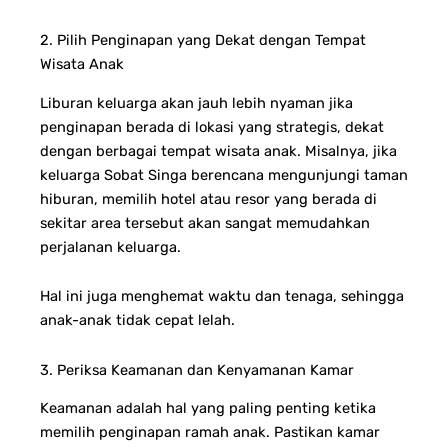
2. Pilih Penginapan yang Dekat dengan Tempat
Wisata Anak
Liburan keluarga akan jauh lebih nyaman jika
penginapan berada di lokasi yang strategis, dekat
dengan berbagai tempat wisata anak. Misalnya, jika
keluarga Sobat Singa berencana mengunjungi taman
hiburan, memilih hotel atau resor yang berada di
sekitar area tersebut akan sangat memudahkan
perjalanan keluarga.
Hal ini juga menghemat waktu dan tenaga, sehingga
anak-anak tidak cepat lelah.
3. Periksa Keamanan dan Kenyamanan Kamar
Keamanan adalah hal yang paling penting ketika
memilih penginapan ramah anak. Pastikan kamar