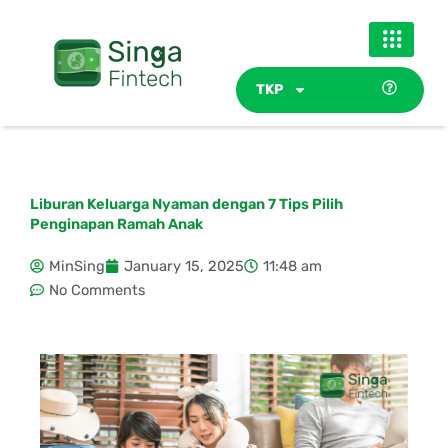
Skip
to
content
TKP
Liburan Keluarga Nyaman dengan 7 Tips Pilih
Penginapan Ramah Anak
MinSing
January 15, 2025
11:48 am
No Comments