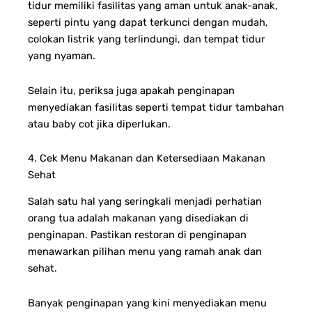
tidur memiliki fasilitas yang aman untuk anak-anak,
seperti pintu yang dapat terkunci dengan mudah,
colokan listrik yang terlindungi, dan tempat tidur
yang nyaman.
Selain itu, periksa juga apakah penginapan
menyediakan fasilitas seperti tempat tidur tambahan
atau baby cot jika diperlukan.
4. Cek Menu Makanan dan Ketersediaan Makanan
Sehat
Salah satu hal yang seringkali menjadi perhatian
orang tua adalah makanan yang disediakan di
penginapan. Pastikan restoran di penginapan
menawarkan pilihan menu yang ramah anak dan
sehat.
Banyak penginapan yang kini menyediakan menu