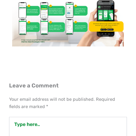
Leave a Comment
Your email address will not be published.
Required
fields are marked
*
Type
here..