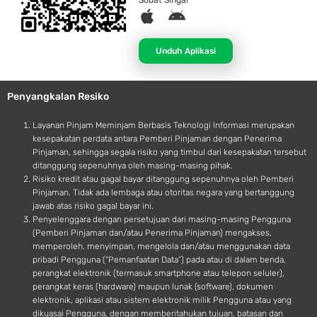
Sobat Singa!
A
A
p
n
p
d
Unduh Aplikasi
l
r
e
o
Penyangkalan Resiko
i
d
Layanan Pinjam Meminjam Berbasis Teknologi Informasi merupakan
kesepakatan perdata antara Pemberi Pinjaman dengan Penerima
Pinjaman, sehingga segala risiko yang timbul dari kesepakatan tersebut
ditanggung sepenuhnya oleh masing-masing pihak.
Risiko kredit atau gagal bayar ditanggung sepenuhnya oleh Pemberi
Pinjaman. Tidak ada lembaga atau otoritas negara yang bertanggung
jawab atas risiko gagal bayar ini.
Penyelenggara dengan persetujuan dari masing-masing Pengguna
(Pemberi Pinjaman dan/atau Penerima Pinjaman) mengakses,
memperoleh, menyimpan, mengelola dan/atau menggunakan data
pribadi Pengguna (“Pemanfaatan Data”) pada atau di dalam benda,
perangkat elektronik (termasuk smartphone atau telepon seluler),
perangkat keras (hardware) maupun lunak (software), dokumen
elektronik, aplikasi atau sistem elektronik milik Pengguna atau yang
dikuasai Pengguna, dengan memberitahukan tujuan, batasan dan