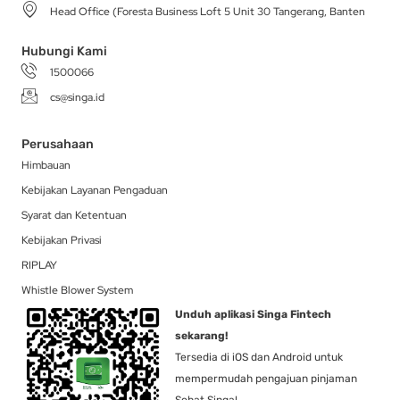
a
k
e
n
Head Office (Foresta Business Loft 5 Unit 30 Tangerang, Banten
m
-
r
f
Hubungi Kami
1500066
cs@singa.id
Perusahaan
Himbauan
Kebijakan Layanan Pengaduan
Syarat dan Ketentuan
Kebijakan Privasi
RIPLAY
Whistle Blower System
Unduh aplikasi Singa Fintech
sekarang!
Tersedia di iOS dan Android untuk
mempermudah pengajuan pinjaman