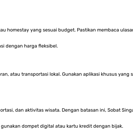
, atau homestay yang sesuai budget. Pastikan membaca ula
i dengan harga fleksibel.
storan, atau transportasi lokal. Gunakan aplikasi khusus ya
rtasi, dan aktivitas wisata. Dengan batasan ini, Sobat Sin
unakan dompet digital atau kartu kredit dengan bijak.