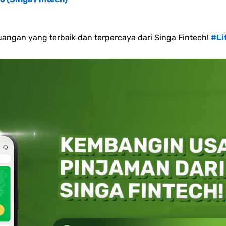
angan yang terbaik dan terpercaya dari Singa Fintech!
#Li