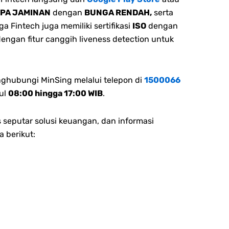
NPA JAMINAN
dengan
BUNGA RENDAH,
serta
 Fintech juga memiliki sertifikasi
ISO
dengan
dengan fitur canggih liveness detection untuk
nghubungi MinSing melalui telepon di
1500066
ul
08:00 hingga 17:00 WIB
.
 seputar solusi keuangan, dan informasi
a berikut: