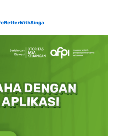
feBetterWithSinga