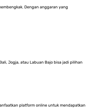
sa membengkak. Dengan anggaran yang
ali, Jogja, atau Labuan Bajo bisa jadi pilihan
n manfaatkan platform online untuk mendapatkan