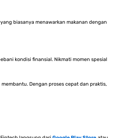
ta yang biasanya menawarkan makanan dengan
ani kondisi finansial. Nikmati momen spesial
 membantu. Dengan proses cepat dan praktis,
Fintech langsung dari
Google Play Store
atau