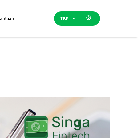
TKP
antuan