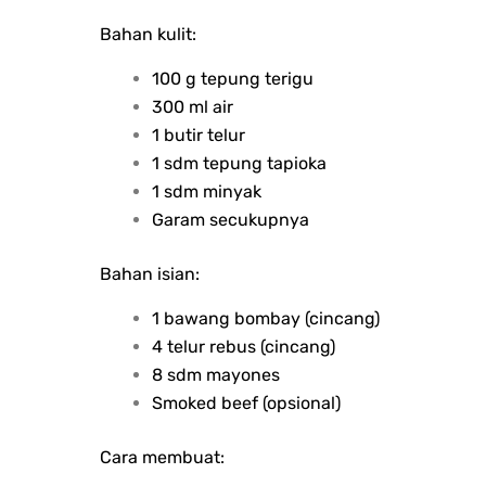
Bahan kulit:
100 g tepung terigu
300 ml air
1 butir telur
1 sdm tepung tapioka
1 sdm minyak
Garam secukupnya
Bahan isian:
1 bawang bombay (cincang)
4 telur rebus (cincang)
8 sdm mayones
Smoked beef (opsional)
Cara membuat: