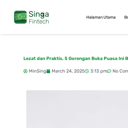
Skip
to
Halaman Utama
B
content
Lezat dan Praktis, 5 Gorengan Buka Puasa Ini 
MinSing
March 24, 2025
3:13 pm
No Co