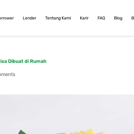
orrower
Lender
Tentang Kami
Karir
FAQ
Blog
B
Bisa Dibuat di Rumah
mments