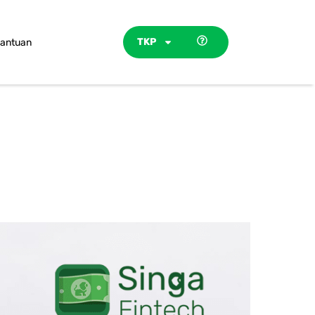
TKP
antuan