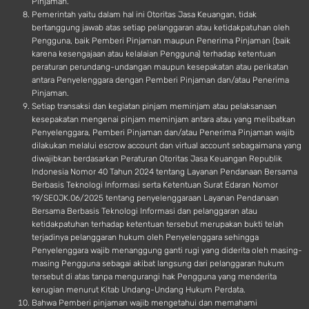
Pinjaman.
Pemerintah yaitu dalam hal ini Otoritas Jasa Keuangan, tidak
bertanggung jawab atas setiap pelanggaran atau ketidakpatuhan oleh
Pengguna, baik Pemberi Pinjaman maupun Penerima Pinjaman (baik
karena kesengajaan atau kelalaian Pengguna) terhadap ketentuan
peraturan perundang-undangan maupun kesepakatan atau perikatan
antara Penyelenggara dengan Pemberi Pinjaman dan/atau Penerima
Pinjaman.
Setiap transaksi dan kegiatan pinjam meminjam atau pelaksanaan
kesepakatan mengenai pinjam meminjam antara atau yang melibatkan
Penyelenggara, Pemberi Pinjaman dan/atau Penerima Pinjaman wajib
dilakukan melalui escrow account dan virtual account sebagaimana yang
diwajibkan berdasarkan Peraturan Otoritas Jasa Keuangan Republik
Indonesia Nomor 40 Tahun 2024 tentang Layanan Pendanaan Bersama
Berbasis Teknologi Informasi serta Ketentuan Surat Edaran Nomor
19/SEOJK.06/2025 tentang penyelenggaraan Layanan Pendanaan
Bersama Berbasis Teknologi Informasi dan pelanggaran atau
ketidakpatuhan terhadap ketentuan tersebut merupakan bukti telah
terjadinya pelanggaran hukum oleh Penyelenggara sehingga
Penyelenggara wajib menanggung ganti rugi yang diderita oleh masing-
masing Pengguna sebagai akibat langsung dari pelanggaran hukum
tersebut di atas tanpa mengurangi hak Pengguna yang menderita
kerugian menurut Kitab Undang-Undang Hukum Perdata.
Bahwa Pemberi pinjaman wajib mengetahui dan memahami