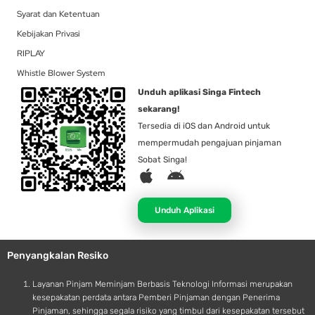
Syarat dan Ketentuan
Kebijakan Privasi
RIPLAY
Whistle Blower System
Unduh aplikasi Singa Fintech
sekarang!
Tersedia di iOS dan Android untuk
mempermudah pengajuan pinjaman
Sobat Singa!
A
A
p
n
p
d
Unduh Aplikasi
l
r
e
o
Penyangkalan Resiko
i
d
Layanan Pinjam Meminjam Berbasis Teknologi Informasi merupakan
kesepakatan perdata antara Pemberi Pinjaman dengan Penerima
Pinjaman, sehingga segala risiko yang timbul dari kesepakatan tersebut