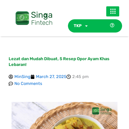
Skip
to
content
TKP
Lezat dan Mudah Dibuat, 5 Resep Opor Ayam Khas
Lebaran!
MinSing
March 27, 2025
2:45 pm
No Comments