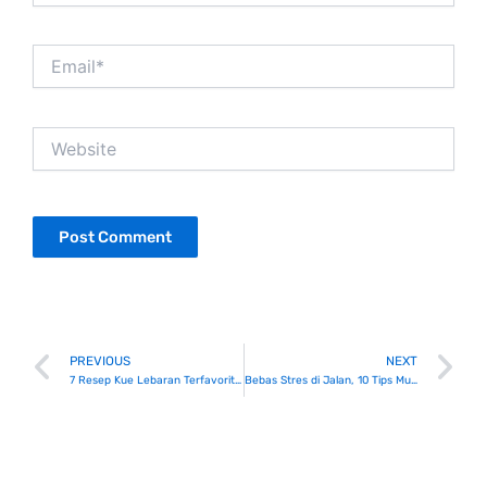
Email*
Website
Prev
N
PREVIOUS
NEXT
7 Resep Kue Lebaran Terfavorit, Yuk Bikin!
Bebas Stres di Jalan, 10 Tips Mudik Nyaman dengan Kendaraan Pribadi!