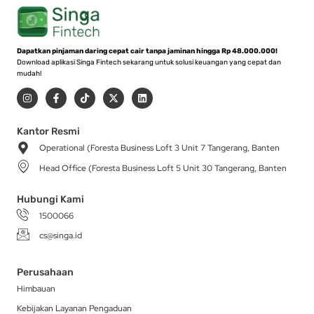
Dapatkan pinjaman daring cepat cair tanpa jaminan hingga Rp 48.000.000!
Download aplikasi Singa Fintech sekarang untuk solusi keuangan yang cepat dan
mudah!
I
F
T
X
L
n
a
i
-
i
s
c
k
t
n
t
e
t
w
k
a
b
o
i
e
Kantor Resmi
g
o
k
t
d
Operational (Foresta Business Loft 3 Unit 7 Tangerang, Banten
r
o
t
i
a
k
e
n
Head Office (Foresta Business Loft 5 Unit 30 Tangerang, Banten
m
-
r
f
Hubungi Kami
1500066
cs@singa.id
Perusahaan
Himbauan
Kebijakan Layanan Pengaduan