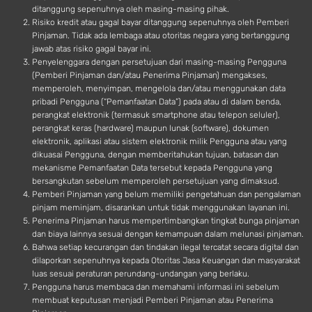
ditanggung sepenuhnya oleh masing-masing pihak.
Risiko kredit atau gagal bayar ditanggung sepenuhnya oleh Pemberi
Pinjaman. Tidak ada lembaga atau otoritas negara yang bertanggung
jawab atas risiko gagal bayar ini.
Penyelenggara dengan persetujuan dari masing-masing Pengguna
(Pemberi Pinjaman dan/atau Penerima Pinjaman) mengakses,
memperoleh, menyimpan, mengelola dan/atau menggunakan data
pribadi Pengguna (“Pemanfaatan Data”) pada atau di dalam benda,
perangkat elektronik (termasuk smartphone atau telepon seluler),
perangkat keras (hardware) maupun lunak (software), dokumen
elektronik, aplikasi atau sistem elektronik milik Pengguna atau yang
dikuasai Pengguna, dengan memberitahukan tujuan, batasan dan
mekanisme Pemanfaatan Data tersebut kepada Pengguna yang
bersangkutan sebelum memperoleh persetujuan yang dimaksud.
Pemberi Pinjaman yang belum memiliki pengetahuan dan pengalaman
pinjam meminjam, disarankan untuk tidak menggunakan layanan ini.
Penerima Pinjaman harus mempertimbangkan tingkat bunga pinjaman
dan biaya lainnya sesuai dengan kemampuan dalam melunasi pinjaman.
Bahwa setiap kecurangan dan tindakan ilegal tercatat secara digital dan
dilaporkan sepenuhnya kepada Otoritas Jasa Keuangan dan masyarakat
luas sesuai peraturan perundang-undangan yang berlaku.
Pengguna harus membaca dan memahami informasi ini sebelum
membuat keputusan menjadi Pemberi Pinjaman atau Penerima