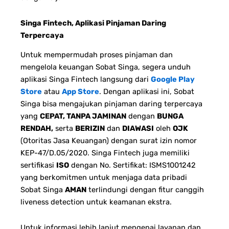
Singa Fintech, Aplikasi Pinjaman Daring
Terpercaya
Untuk mempermudah proses pinjaman dan
mengelola keuangan Sobat Singa, segera unduh
aplikasi Singa Fintech langsung dari
Google Play
Store
atau
App Store
. Dengan aplikasi ini, Sobat
Singa bisa mengajukan pinjaman daring terpercaya
yang
CEPAT, TANPA JAMINAN
dengan
BUNGA
RENDAH,
serta
BERIZIN
dan
DIAWASI
oleh
OJK
(Otoritas Jasa Keuangan) dengan surat izin nomor
KEP-47/D.05/2020. Singa Fintech juga memiliki
sertifikasi
ISO
dengan No. Sertifikat: ISMS1001242
yang berkomitmen untuk menjaga data pribadi
Sobat Singa
AMAN
terlindungi dengan fitur canggih
liveness detection untuk keamanan ekstra.
Untuk informasi lebih lanjut mengenai layanan dan