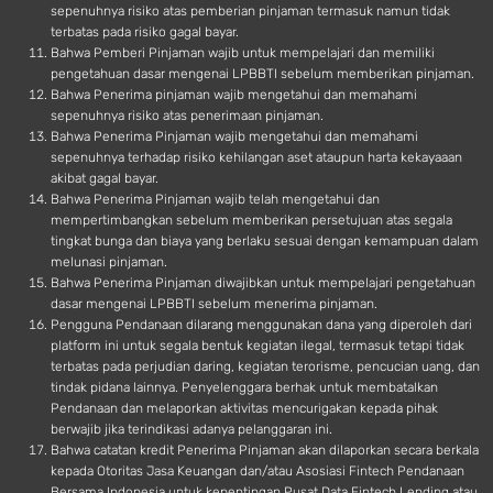
sepenuhnya risiko atas pemberian pinjaman termasuk namun tidak
terbatas pada risiko gagal bayar.
Bahwa Pemberi Pinjaman wajib untuk mempelajari dan memiliki
pengetahuan dasar mengenai LPBBTI sebelum memberikan pinjaman.
Bahwa Penerima pinjaman wajib mengetahui dan memahami
sepenuhnya risiko atas penerimaan pinjaman.
Bahwa Penerima Pinjaman wajib mengetahui dan memahami
sepenuhnya terhadap risiko kehilangan aset ataupun harta kekayaaan
akibat gagal bayar.
Bahwa Penerima Pinjaman wajib telah mengetahui dan
mempertimbangkan sebelum memberikan persetujuan atas segala
tingkat bunga dan biaya yang berlaku sesuai dengan kemampuan dalam
melunasi pinjaman.
Bahwa Penerima Pinjaman diwajibkan untuk mempelajari pengetahuan
dasar mengenai LPBBTI sebelum menerima pinjaman.
Pengguna Pendanaan dilarang menggunakan dana yang diperoleh dari
platform ini untuk segala bentuk kegiatan ilegal, termasuk tetapi tidak
terbatas pada perjudian daring, kegiatan terorisme, pencucian uang, dan
tindak pidana lainnya. Penyelenggara berhak untuk membatalkan
Pendanaan dan melaporkan aktivitas mencurigakan kepada pihak
berwajib jika terindikasi adanya pelanggaran ini.
Bahwa catatan kredit Penerima Pinjaman akan dilaporkan secara berkala
kepada Otoritas Jasa Keuangan dan/atau Asosiasi Fintech Pendanaan
Bersama Indonesia untuk kepentingan Pusat Data Fintech Lending atau