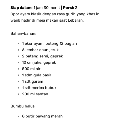
Siap dalam:
1 jam 30 menit |
Porsi:
3
Opor ayam klasik dengan rasa gurih yang khas ini
wajib hadir di meja makan saat Lebaran.
Bahan-bahan:
1 ekor ayam, potong 12 bagian
6 lembar daun jeruk
2 batang serai, geprek
10 cm jahe, geprek
500 ml air
1 sdm gula pasir
1 sdt garam
1 sdt merica bubuk
200 ml santan
Bumbu halus:
8 butir bawang merah