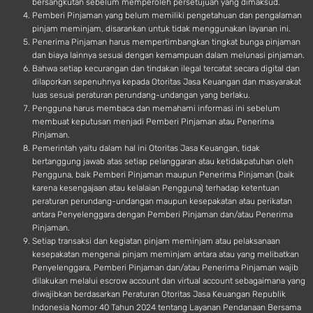
bersangkutan sebelum memperoleh persetujuan yang dimaksud.
Pemberi Pinjaman yang belum memiliki pengetahuan dan pengalaman
pinjam meminjam, disarankan untuk tidak menggunakan layanan ini.
Penerima Pinjaman harus mempertimbangkan tingkat bunga pinjaman
dan biaya lainnya sesuai dengan kemampuan dalam melunasi pinjaman.
Bahwa setiap kecurangan dan tindakan ilegal tercatat secara digital dan
dilaporkan sepenuhnya kepada Otoritas Jasa Keuangan dan masyarakat
luas sesuai peraturan perundang-undangan yang berlaku.
Pengguna harus membaca dan memahami informasi ini sebelum
membuat keputusan menjadi Pemberi Pinjaman atau Penerima
Pinjaman.
Pemerintah yaitu dalam hal ini Otoritas Jasa Keuangan, tidak
bertanggung jawab atas setiap pelanggaran atau ketidakpatuhan oleh
Pengguna, baik Pemberi Pinjaman maupun Penerima Pinjaman (baik
karena kesengajaan atau kelalaian Pengguna) terhadap ketentuan
peraturan perundang-undangan maupun kesepakatan atau perikatan
antara Penyelenggara dengan Pemberi Pinjaman dan/atau Penerima
Pinjaman.
Setiap transaksi dan kegiatan pinjam meminjam atau pelaksanaan
kesepakatan mengenai pinjam meminjam antara atau yang melibatkan
Penyelenggara, Pemberi Pinjaman dan/atau Penerima Pinjaman wajib
dilakukan melalui escrow account dan virtual account sebagaimana yang
diwajibkan berdasarkan Peraturan Otoritas Jasa Keuangan Republik
Indonesia Nomor 40 Tahun 2024 tentang Layanan Pendanaan Bersama