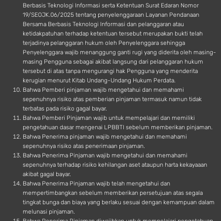
Berbasis Teknologi Informasi serta Ketentuan Surat Edaran Nomor
19/SEOJK.06/2025 tentang penyelenggaraan Layanan Pendanaan
Bersama Berbasis Teknologi Informasi dan pelanggaran atau
ketidakpatuhan terhadap ketentuan tersebut merupakan bukti telah
terjadinya pelanggaran hukum oleh Penyelenggara sehingga
Penyelenggara wajib menanggung ganti rugi yang diderita oleh masing-
masing Pengguna sebagai akibat langsung dari pelanggaran hukum
tersebut di atas tanpa mengurangi hak Pengguna yang menderita
kerugian menurut Kitab Undang-Undang Hukum Perdata.
Bahwa Pemberi pinjaman wajib mengetahui dan memahami
sepenuhnya risiko atas pemberian pinjaman termasuk namun tidak
terbatas pada risiko gagal bayar.
Bahwa Pemberi Pinjaman wajib untuk mempelajari dan memiliki
pengetahuan dasar mengenai LPBBTI sebelum memberikan pinjaman.
Bahwa Penerima pinjaman wajib mengetahui dan memahami
sepenuhnya risiko atas penerimaan pinjaman.
Bahwa Penerima Pinjaman wajib mengetahui dan memahami
sepenuhnya terhadap risiko kehilangan aset ataupun harta kekayaaan
akibat gagal bayar.
Bahwa Penerima Pinjaman wajib telah mengetahui dan
mempertimbangkan sebelum memberikan persetujuan atas segala
tingkat bunga dan biaya yang berlaku sesuai dengan kemampuan dalam
melunasi pinjaman.