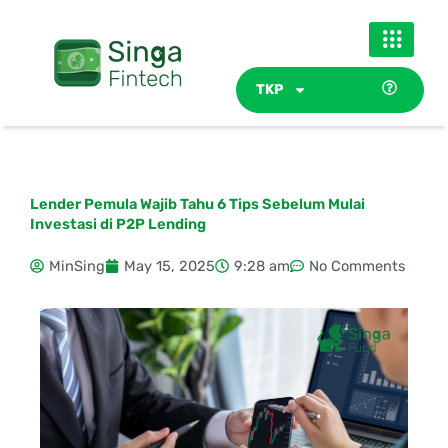
Skip
to
content
TKP
Lender Pemula Wajib Tahu 6 Tips Sebelum Mulai
Investasi di P2P Lending
MinSing
May 15, 2025
9:28 am
No Comments