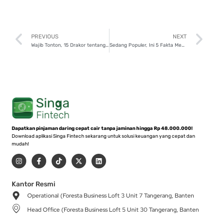
Prev
N
PREVIOUS
NEXT
Wajib Tonton, 15 Drakor tentang Orang Kaya Berpura-pura Miskin
Sedang Populer, Ini 5 Fakta Menarik Drakor Weak Hero Class 2!
Dapatkan pinjaman daring cepat cair tanpa jaminan hingga Rp 48.000.000!
Download aplikasi Singa Fintech sekarang untuk solusi keuangan yang cepat dan
mudah!
I
F
T
X
L
n
a
i
-
i
s
c
k
t
n
t
e
t
w
k
a
b
o
i
e
Kantor Resmi
g
o
k
t
d
Operational (Foresta Business Loft 3 Unit 7 Tangerang, Banten
r
o
t
i
a
k
e
n
Head Office (Foresta Business Loft 5 Unit 30 Tangerang, Banten
m
-
r
f