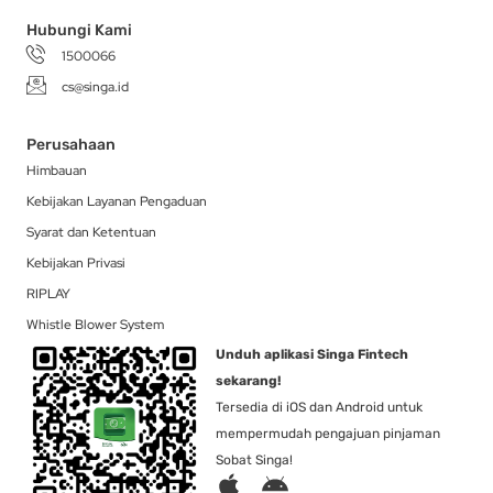
Hubungi Kami
1500066
cs@singa.id
Perusahaan
Himbauan
Kebijakan Layanan Pengaduan
Syarat dan Ketentuan
Kebijakan Privasi
RIPLAY
Whistle Blower System
Unduh aplikasi Singa Fintech
sekarang!
Tersedia di iOS dan Android untuk
mempermudah pengajuan pinjaman
Sobat Singa!
A
A