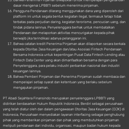
Bahwa Penerima Pinjaman diwajibkan untuk mempelajari pengetahuan
dasar mengenai LPBBTI sebelum menerima pinjaman.
Pengguna Pendanaan dilarang menggunakan dana yang diperoleh dari
platform ini untuk segala bentuk kegiatan ilegal, termasuk tetapi tidak
terbatas pada perjudian daring, kegiatan terorisme, pencucian uang, dan
tindak pidana lainnya. Penyelenggara berhak untuk membatalkan
Pendanaan dan melaporkan aktivitas mencurigakan kepada pihak
berwajib jika terindikasi adanya pelanggaran ini.
Bahwa catatan kredit Penerima Pinjaman akan dilaporkan secara berkala
kepada Otoritas Jasa Keuangan dan/atau Asosiasi Fintech Pendanaan
Bersama Indonesia untuk kepentingan Pusat Data Fintech Lending atau
Fintech Data Center yang akan dimanfaatkan bersama dengan para
Penyelenggara, para pelaku industri perbankan nasional dan industri
keuangan lainnya.
Bahwa Pemberi Pinjaman dan Penerima Pinjaman sudah membaca dan
mempelajari setiap syarat dan ketentuan yang berlaku sebelum
mengajukan pinjaman.
PT Abadi Sejahtera Finansindo merupakan penyelenggara LPBBTI yang
didirikan berdasarkan Hukum Republik Indonesia. Berdiri sebagai perusahaan
yang telah diatur oleh dan dalam pengawasan Otoritas Jasa Keuangan (OJK) di
Indonesia, Perusahaan menyediakan layanan interfacing sebagai penghubung
pihak yang memberikan pinjaman dan pihak yang membutuhkan pinjaman
meliputi pendanaan dari individu, organisasi, maupun badan hukum kepada