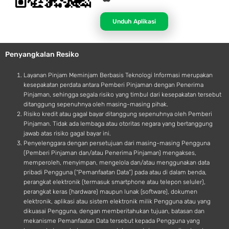
p
n
p
d
Unduh Aplikasi
l
r
e
o
Penyangkalan Resiko
i
d
Layanan Pinjam Meminjam Berbasis Teknologi Informasi merupakan
kesepakatan perdata antara Pemberi Pinjaman dengan Penerima
Pinjaman, sehingga segala risiko yang timbul dari kesepakatan tersebut
ditanggung sepenuhnya oleh masing-masing pihak.
Risiko kredit atau gagal bayar ditanggung sepenuhnya oleh Pemberi
Pinjaman. Tidak ada lembaga atau otoritas negara yang bertanggung
jawab atas risiko gagal bayar ini.
Penyelenggara dengan persetujuan dari masing-masing Pengguna
(Pemberi Pinjaman dan/atau Penerima Pinjaman) mengakses,
memperoleh, menyimpan, mengelola dan/atau menggunakan data
pribadi Pengguna (“Pemanfaatan Data”) pada atau di dalam benda,
perangkat elektronik (termasuk smartphone atau telepon seluler),
perangkat keras (hardware) maupun lunak (software), dokumen
elektronik, aplikasi atau sistem elektronik milik Pengguna atau yang
dikuasai Pengguna, dengan memberitahukan tujuan, batasan dan
mekanisme Pemanfaatan Data tersebut kepada Pengguna yang