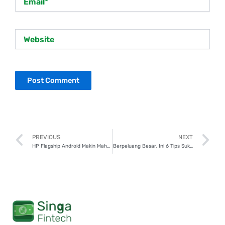
Website
Prev
N
PREVIOUS
NEXT
HP Flagship Android Makin Mahal, Dampak Snapdragon 8 Gen 4
Berpeluang Besar, Ini 6 Tips Sukses Buka Studio Game Indie untuk Pemula