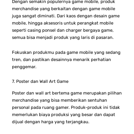
Dengan semakin populernya game mobile, produk
merchandise yang berkaitan dengan game mobile
juga sangat diminati. Dari kaos dengan desain game
mobile, hingga aksesoris untuk perangkat mobile
seperti casing ponsel dan charger bergaya game,
semua bisa menjadi produk yang laris di pasaran.
Fokuskan produkmu pada game mobile yang sedang
tren, dan pastikan desainnya menarik perhatian
penggemar.
7. Poster dan Wall Art Game
Poster dan wall art bertema game merupakan pilihan
merchandise yang bisa memberikan sentuhan
personal pada ruang gamer. Produk-produk ini tidak
memerlukan biaya produksi yang besar dan dapat
dijual dengan harga yang terjangkau.