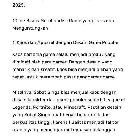
2025.
10 Ide Bisnis Merchandise Game yang Laris dan
Menguntungkan
1. Kaos dan Apparel dengan Desain Game Populer
Kaos bertema game selalu menjadi produk yang
diminati oleh para gamer. Dengan desain yang
menarik dan kreatif, kaos bisa menjadi pilihan yang
tepat untuk merambah pasar penggemar game.
Misalnya, Sobat Singa bisa menjual kaos dengan
desain karakter dari game populer seperti League of
Legends, Fortnite, atau Minecraft. Pastikan desain
yang Sobat Singa buat benar-benar unik dan
berkualitas tinggi, karena kualitas menjadi faktor
utama yang memengaruhi kepuasan pelanggan.