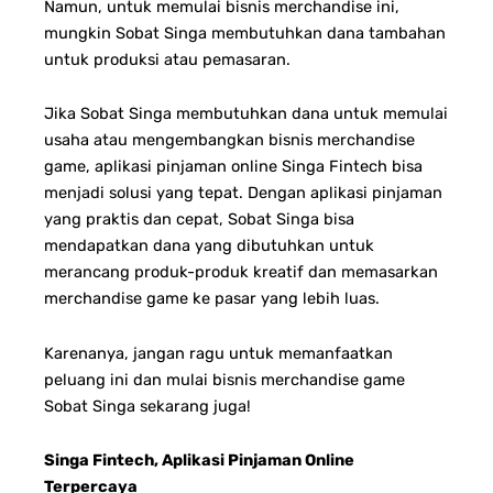
Namun, untuk memulai bisnis merchandise ini,
mungkin Sobat Singa membutuhkan dana tambahan
untuk produksi atau pemasaran.
Jika Sobat Singa membutuhkan dana untuk memulai
usaha atau mengembangkan bisnis merchandise
game, aplikasi pinjaman online Singa Fintech bisa
menjadi solusi yang tepat. Dengan aplikasi pinjaman
yang praktis dan cepat, Sobat Singa bisa
mendapatkan dana yang dibutuhkan untuk
merancang produk-produk kreatif dan memasarkan
merchandise game ke pasar yang lebih luas.
Karenanya, jangan ragu untuk memanfaatkan
peluang ini dan mulai bisnis merchandise game
Sobat Singa sekarang juga!
Singa Fintech, Aplikasi Pinjaman Online
Terpercaya