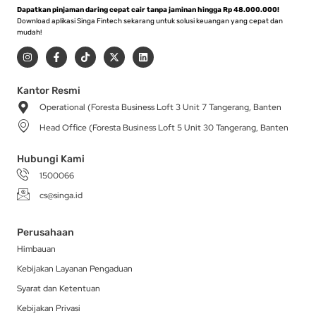
Dapatkan pinjaman daring cepat cair tanpa jaminan hingga Rp 48.000.000!
Download aplikasi Singa Fintech sekarang untuk solusi keuangan yang cepat dan
mudah!
I
F
T
X
L
n
a
i
-
i
s
c
k
t
n
t
e
t
w
k
a
b
o
i
e
Kantor Resmi
g
o
k
t
d
Operational (Foresta Business Loft 3 Unit 7 Tangerang, Banten
r
o
t
i
a
k
e
n
Head Office (Foresta Business Loft 5 Unit 30 Tangerang, Banten
m
-
r
f
Hubungi Kami
1500066
cs@singa.id
Perusahaan
Himbauan
Kebijakan Layanan Pengaduan
Syarat dan Ketentuan
Kebijakan Privasi