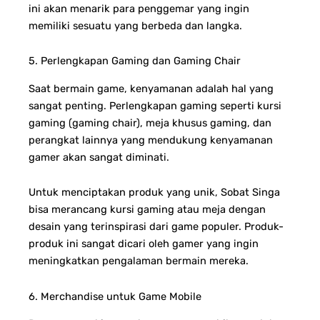
ini akan menarik para penggemar yang ingin
memiliki sesuatu yang berbeda dan langka.
5. Perlengkapan Gaming dan Gaming Chair
Saat bermain game, kenyamanan adalah hal yang
sangat penting. Perlengkapan gaming seperti kursi
gaming (gaming chair), meja khusus gaming, dan
perangkat lainnya yang mendukung kenyamanan
gamer akan sangat diminati.
Untuk menciptakan produk yang unik, Sobat Singa
bisa merancang kursi gaming atau meja dengan
desain yang terinspirasi dari game populer. Produk-
produk ini sangat dicari oleh gamer yang ingin
meningkatkan pengalaman bermain mereka.
6. Merchandise untuk Game Mobile