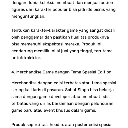
dengan dunia koleksi, membuat dan menjual action
figures dari karakter populer bisa jadi ide bisnis yang
menguntungkan.
Tentukan karakter-karakter game yang sangat dicari
oleh penggemar dan pastikan kualitas produknya
bisa memenuhi ekspektasi mereka. Produk ini
cenderung memiliki nilai jual yang tinggi, terutama
untuk kolektor.
4. Merchandise Game dengan Tema Spesial Edition
Merchandise dengan edisi terbatas atau tema spesial
sering kali laris di pasaran. Sobat Singa bisa bekerja
sama dengan game developer atau membuat edisi
terbatas yang dirilis bersamaan dengan peluncuran
game baru atau event khusus dalam game.
Produk seperti tas, hoodie, atau poster edisi spesial