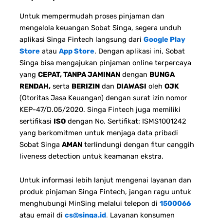
Untuk mempermudah proses pinjaman dan
mengelola keuangan Sobat Singa, segera unduh
aplikasi Singa Fintech langsung dari
Google Play
Store
atau
App Store
. Dengan aplikasi ini, Sobat
Singa bisa mengajukan pinjaman online terpercaya
yang
CEPAT, TANPA JAMINAN
dengan
BUNGA
RENDAH,
serta
BERIZIN
dan
DIAWASI
oleh
OJK
(Otoritas Jasa Keuangan) dengan surat izin nomor
KEP-47/D.05/2020. Singa Fintech juga memiliki
sertifikasi
ISO
dengan No. Sertifikat: ISMS1001242
yang berkomitmen untuk menjaga data pribadi
Sobat Singa
AMAN
terlindungi dengan fitur canggih
liveness detection untuk keamanan ekstra.
Untuk informasi lebih lanjut mengenai layanan dan
produk pinjaman Singa Fintech, jangan ragu untuk
menghubungi MinSing melalui telepon di
1500066
atau email di
cs@singa.id
.
Layanan konsumen