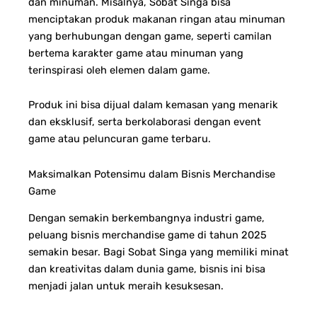
dan minuman. Misalnya, Sobat Singa bisa
menciptakan produk makanan ringan atau minuman
yang berhubungan dengan game, seperti camilan
bertema karakter game atau minuman yang
terinspirasi oleh elemen dalam game.
Produk ini bisa dijual dalam kemasan yang menarik
dan eksklusif, serta berkolaborasi dengan event
game atau peluncuran game terbaru.
Maksimalkan Potensimu dalam Bisnis Merchandise
Game
Dengan semakin berkembangnya industri game,
peluang bisnis merchandise game di tahun 2025
semakin besar. Bagi Sobat Singa yang memiliki minat
dan kreativitas dalam dunia game, bisnis ini bisa
menjadi jalan untuk meraih kesuksesan.