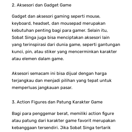
2. Aksesori dan Gadget Game
Gadget dan aksesori gaming seperti mouse,
keyboard, headset, dan mousepad merupakan
kebutuhan penting bagi para gamer. Selain itu,
Sobat Singa juga bisa menciptakan aksesori lain
yang terinspirasi dari dunia game, seperti gantungan
kunci, pin, atau stiker yang mencerminkan karakter
atau elemen dalam game.
Aksesori semacam ini bisa dijual dengan harga
terjangkau dan menjadi pilihan yang tepat untuk
memperluas jangkauan pasar.
3. Action Figures dan Patung Karakter Game
Bagi para penggemar berat, memiliki action figure
atau patung dari karakter game favorit merupakan
kebanggaan tersendiri. Jika Sobat Singa tertarik