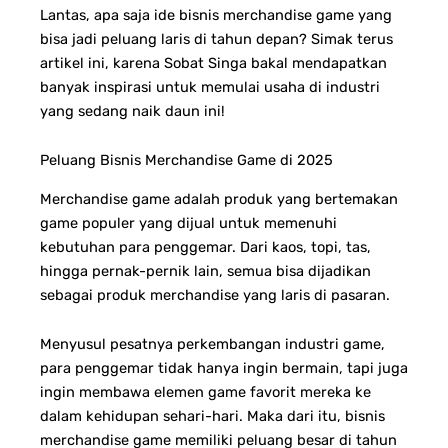
Lantas, apa saja ide bisnis merchandise game yang
bisa jadi peluang laris di tahun depan? Simak terus
artikel ini, karena Sobat Singa bakal mendapatkan
banyak inspirasi untuk memulai usaha di industri
yang sedang naik daun ini!
Peluang Bisnis Merchandise Game di 2025
Merchandise game adalah produk yang bertemakan
game populer yang dijual untuk memenuhi
kebutuhan para penggemar. Dari kaos, topi, tas,
hingga pernak-pernik lain, semua bisa dijadikan
sebagai produk merchandise yang laris di pasaran.
Menyusul pesatnya perkembangan industri game,
para penggemar tidak hanya ingin bermain, tapi juga
ingin membawa elemen game favorit mereka ke
dalam kehidupan sehari-hari. Maka dari itu, bisnis
merchandise game memiliki peluang besar di tahun