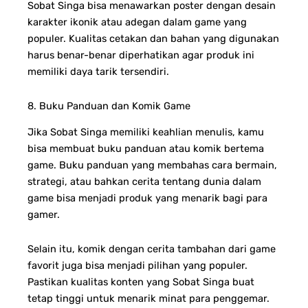
Sobat Singa bisa menawarkan poster dengan desain
karakter ikonik atau adegan dalam game yang
populer. Kualitas cetakan dan bahan yang digunakan
harus benar-benar diperhatikan agar produk ini
memiliki daya tarik tersendiri.
8. Buku Panduan dan Komik Game
Jika Sobat Singa memiliki keahlian menulis, kamu
bisa membuat buku panduan atau komik bertema
game. Buku panduan yang membahas cara bermain,
strategi, atau bahkan cerita tentang dunia dalam
game bisa menjadi produk yang menarik bagi para
gamer.
Selain itu, komik dengan cerita tambahan dari game
favorit juga bisa menjadi pilihan yang populer.
Pastikan kualitas konten yang Sobat Singa buat
tetap tinggi untuk menarik minat para penggemar.