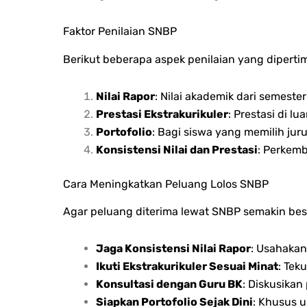
Faktor Penilaian SNBP
Berikut beberapa aspek penilaian yang diper
Nilai Rapor
: Nilai akademik dari semeste
Prestasi Ekstrakurikuler
: Prestasi di l
Portofolio
: Bagi siswa yang memilih jur
Konsistensi Nilai dan Prestasi
: Perkemb
Cara Meningkatkan Peluang Lolos SNBP
Agar peluang diterima lewat SNBP semakin besa
Jaga Konsistensi Nilai Rapor
: Usahakan 
Ikuti Ekstrakurikuler Sesuai Minat
: Tek
Konsultasi dengan Guru BK
: Diskusika
Siapkan Portofolio Sejak Dini
: Khusus u