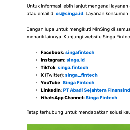
Untuk informasi lebih lanjut mengenai layana
atau email di
cs@singa.id
.
Layanan konsumen M
Jangan lupa untuk mengikuti MinSing di semua 
menarik lainnya. Kunjungi website Singa Fintec
Facebook
:
singafintech
Instagram
:
singa.id
TikTok
:
singa.fintech
X
(Twitter):
singa_fintech
YouTube
:
Singa Fintech
LinkedIn
:
PT Abadi Sejahtera Finansind
WhatsApp Channel:
Singa Fintech
Tetap terhubung untuk mendapatkan solusi keu