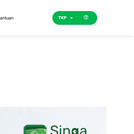
TKP
antuan