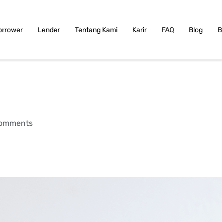
orrower
Lender
Tentang Kami
Karir
FAQ
Blog
B
omments