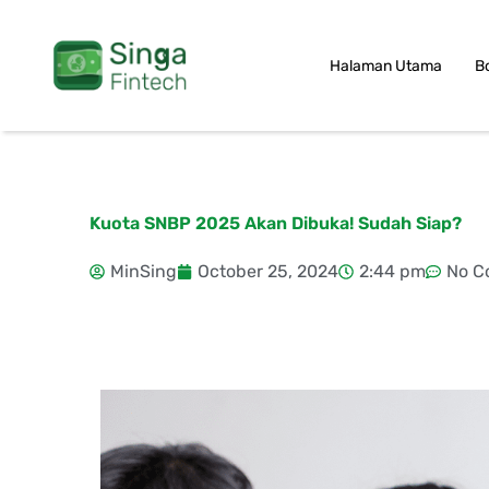
Skip
to
Halaman Utama
B
content
Kuota SNBP 2025 Akan Dibuka! Sudah Siap?
MinSing
October 25, 2024
2:44 pm
No C