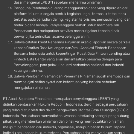
dasar mengenai LPBBTI sebelum menerima pinjaman.
Pengguna Pendanaan dilarang menggunakan dana yang diperoleh dari
platform ini untuk segala bentuk kegiatan ilegal, termasuk tetapi tidak
terbatas pada perjudian daring, kegiatan terorisme, pencucian uang, dan
tindak pidana lainnya. Penyelenggara berhak untuk membatalkan
Pendanaan dan melaporkan aktivitas mencurigakan kepada pihak
berwajib jika terindikasi adanya pelanggaran ini.
Bahwa catatan kredit Penerima Pinjaman akan dilaporkan secara berkala
kepada Otoritas Jasa Keuangan dan/atau Asosiasi Fintech Pendanaan
Bersama Indonesia untuk kepentingan Pusat Data Fintech Lending atau
Fintech Data Center yang akan dimanfaatkan bersama dengan para
Penyelenggara, para pelaku industri perbankan nasional dan industri
keuangan lainnya.
Bahwa Pemberi Pinjaman dan Penerima Pinjaman sudah membaca dan
mempelajari setiap syarat dan ketentuan yang berlaku sebelum
mengajukan pinjaman.
PT Abadi Sejahtera Finansindo merupakan penyelenggara LPBBTI yang
didirikan berdasarkan Hukum Republik Indonesia. Berdiri sebagai perusahaan
yang telah diatur oleh dan dalam pengawasan Otoritas Jasa Keuangan (OJK) di
Indonesia, Perusahaan menyediakan layanan interfacing sebagai penghubung
pihak yang memberikan pinjaman dan pihak yang membutuhkan pinjaman
meliputi pendanaan dari individu, organisasi, maupun badan hukum kepada
individu atau badan hukum tertentu. Perusahaan tidak menyediakan segala