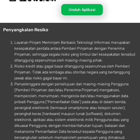
p
n
p
d
Unduh Aplikasi
l
r
e
o
Penyangkalan Resiko
i
d
Layanan Pinjam Meminjam Berbasis Teknologi Informasi merupakan
kesepakatan perdata antara Pemberi Pinjaman dengan Penerima
Pinjaman, sehingga segala risiko yang timbul dari kesepakatan tersebut
ditanggung sepenuhnya oleh masing-masing pihak.
Risiko kredit atau gagal bayar ditanggung sepenuhnya oleh Pemberi
Pinjaman. Tidak ada lembaga atau otoritas negara yang bertanggung
jawab atas risiko gagal bayar ini.
Penyelenggara dengan persetujuan dari masing-masing Pengguna
(Pemberi Pinjaman dan/atau Penerima Pinjaman) mengakses,
memperoleh, menyimpan, mengelola dan/atau menggunakan data
pribadi Pengguna (“Pemanfaatan Data”) pada atau di dalam benda,
perangkat elektronik (termasuk smartphone atau telepon seluler),
perangkat keras (hardware) maupun lunak (software), dokumen
elektronik, aplikasi atau sistem elektronik milik Pengguna atau yang
dikuasai Pengguna, dengan memberitahukan tujuan, batasan dan
mekanisme Pemanfaatan Data tersebut kepada Pengguna yang
bersangkutan sebelum memperoleh persetujuan yang dimaksud.