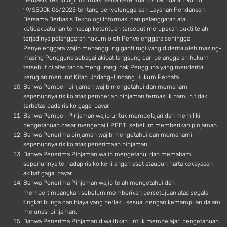
Berbasis Teknologi Informasi serta Ketentuan Surat Edaran Nomor
19/SEOJK.06/2025 tentang penyelenggaraan Layanan Pendanaan
Bersama Berbasis Teknologi Informasi dan pelanggaran atau
ketidakpatuhan terhadap ketentuan tersebut merupakan bukti telah
terjadinya pelanggaran hukum oleh Penyelenggara sehingga
Penyelenggara wajib menanggung ganti rugi yang diderita oleh masing-
masing Pengguna sebagai akibat langsung dari pelanggaran hukum
tersebut di atas tanpa mengurangi hak Pengguna yang menderita
kerugian menurut Kitab Undang-Undang Hukum Perdata.
Bahwa Pemberi pinjaman wajib mengetahui dan memahami
sepenuhnya risiko atas pemberian pinjaman termasuk namun tidak
terbatas pada risiko gagal bayar.
Bahwa Pemberi Pinjaman wajib untuk mempelajari dan memiliki
pengetahuan dasar mengenai LPBBTI sebelum memberikan pinjaman.
Bahwa Penerima pinjaman wajib mengetahui dan memahami
sepenuhnya risiko atas penerimaan pinjaman.
Bahwa Penerima Pinjaman wajib mengetahui dan memahami
sepenuhnya terhadap risiko kehilangan aset ataupun harta kekayaaan
akibat gagal bayar.
Bahwa Penerima Pinjaman wajib telah mengetahui dan
mempertimbangkan sebelum memberikan persetujuan atas segala
tingkat bunga dan biaya yang berlaku sesuai dengan kemampuan dalam
melunasi pinjaman.
Bahwa Penerima Pinjaman diwajibkan untuk mempelajari pengetahuan