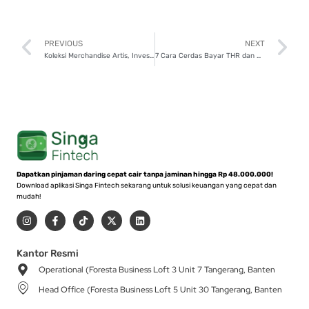
Prev
N
PREVIOUS
NEXT
Koleksi Merchandise Artis, Investasi atau Hobi?
7 Cara Cerdas Bayar THR dan Bonus Akhir Tahun Tanpa Stres
Dapatkan pinjaman daring cepat cair tanpa jaminan hingga Rp 48.000.000!
Download aplikasi Singa Fintech sekarang untuk solusi keuangan yang cepat dan
mudah!
I
F
T
X
L
n
a
i
-
i
s
c
k
t
n
t
e
t
w
k
a
b
o
i
e
Kantor Resmi
g
o
k
t
d
Operational (Foresta Business Loft 3 Unit 7 Tangerang, Banten
r
o
t
i
a
k
e
n
Head Office (Foresta Business Loft 5 Unit 30 Tangerang, Banten
m
-
r
f