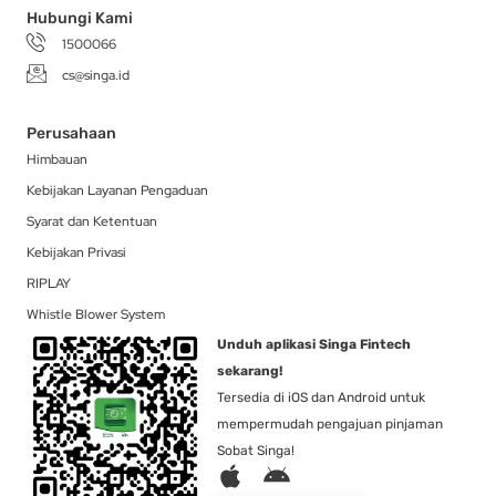
Hubungi Kami
1500066
cs@singa.id
Perusahaan
Himbauan
Kebijakan Layanan Pengaduan
Syarat dan Ketentuan
Kebijakan Privasi
RIPLAY
Whistle Blower System
Unduh aplikasi Singa Fintech
sekarang!
Tersedia di iOS dan Android untuk
mempermudah pengajuan pinjaman
Sobat Singa!
A
A