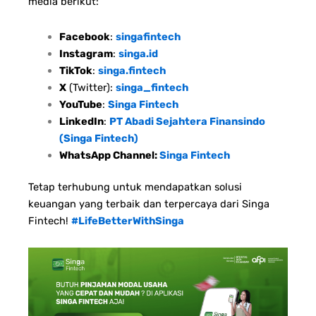
media berikut:
Facebook
:
singafintech
Instagram
:
singa.id
TikTok
:
singa.fintech
X
(Twitter):
singa_fintech
YouTube
:
Singa Fintech
LinkedIn
:
PT Abadi Sejahtera Finansindo
(Singa Fintech)
WhatsApp Channel:
Singa Fintech
Tetap terhubung untuk mendapatkan solusi
keuangan yang terbaik dan terpercaya dari Singa
Fintech!
#LifeBetterWithSinga