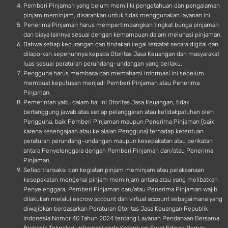
Pemberi Pinjaman yang belum memiliki pengetahuan dan pengalaman
pinjam meminjam, disarankan untuk tidak menggunakan layanan ini.
Penerima Pinjaman harus mempertimbangkan tingkat bunga pinjaman
dan biaya lainnya sesuai dengan kemampuan dalam melunasi pinjaman.
Bahwa setiap kecurangan dan tindakan ilegal tercatat secara digital dan
dilaporkan sepenuhnya kepada Otoritas Jasa Keuangan dan masyarakat
luas sesuai peraturan perundang-undangan yang berlaku.
Pengguna harus membaca dan memahami informasi ini sebelum
membuat keputusan menjadi Pemberi Pinjaman atau Penerima
Pinjaman.
Pemerintah yaitu dalam hal ini Otoritas Jasa Keuangan, tidak
bertanggung jawab atas setiap pelanggaran atau ketidakpatuhan oleh
Pengguna, baik Pemberi Pinjaman maupun Penerima Pinjaman (baik
karena kesengajaan atau kelalaian Pengguna) terhadap ketentuan
peraturan perundang-undangan maupun kesepakatan atau perikatan
antara Penyelenggara dengan Pemberi Pinjaman dan/atau Penerima
Pinjaman.
Setiap transaksi dan kegiatan pinjam meminjam atau pelaksanaan
kesepakatan mengenai pinjam meminjam antara atau yang melibatkan
Penyelenggara, Pemberi Pinjaman dan/atau Penerima Pinjaman wajib
dilakukan melalui escrow account dan virtual account sebagaimana yang
diwajibkan berdasarkan Peraturan Otoritas Jasa Keuangan Republik
Indonesia Nomor 40 Tahun 2024 tentang Layanan Pendanaan Bersama