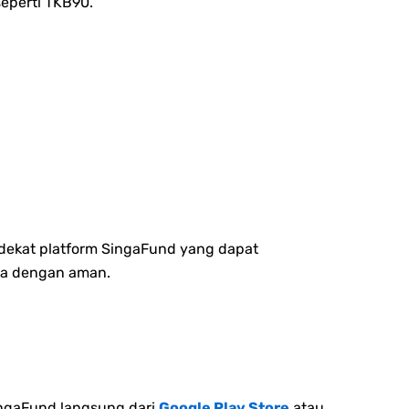
seperti TKB90.
 dekat platform SingaFund yang dapat
ya dengan aman.
ngaFund langsung dari
Google Play Store
atau