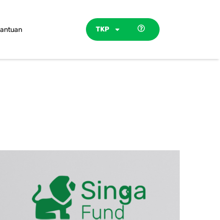
TKP
antuan