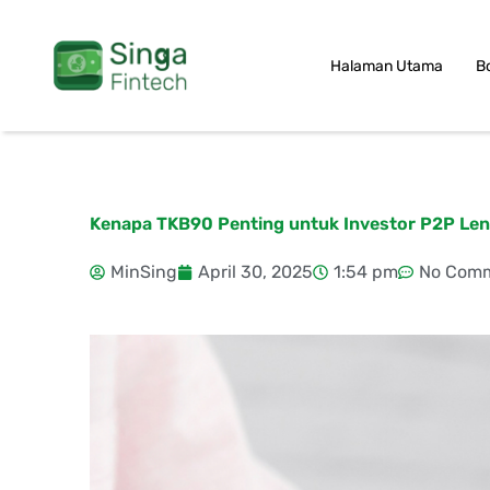
Skip
to
Halaman Utama
B
content
Kenapa TKB90 Penting untuk Investor P2P Lend
MinSing
April 30, 2025
1:54 pm
No Com