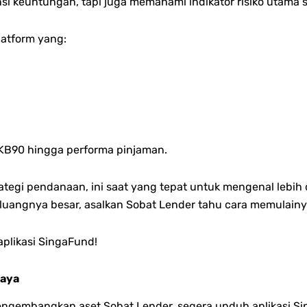
si keuntungan, tapi juga memahami indikator risiko utama 
latform yang:
TKB90 hingga performa pinjaman.
tegi pendanaan, ini saat yang tepat untuk mengenal lebih
uangnya besar, asalkan Sobat Lender tahu cara memulain
aplikasi SingaFund!
caya
embangkan aset Sobat Lender, segera unduh aplikasi Si