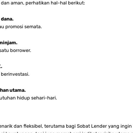
 dan aman, perhatikan hal-hal berikut:
 dana.
tau promosi semata.
eminjam.
atu borrower.
K.
berinvestasi.
uhan utama.
utuhan hidup sehari-hari.
enarik dan fleksibel, terutama bagi Sobat Lender yang in