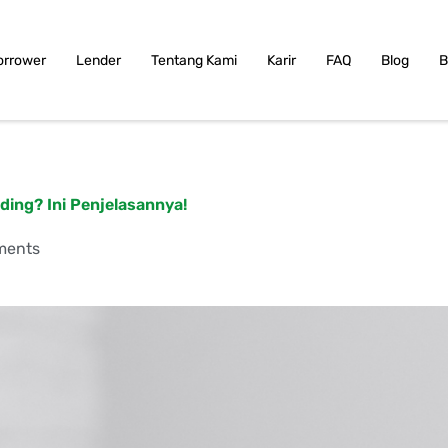
orrower
Lender
Tentang Kami
Karir
FAQ
Blog
B
ing? Ini Penjelasannya!
ments