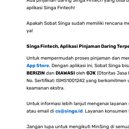
Ada pinjaman daring Singa Fintech yang bisa
aplikasi Singa Fintech!
Apakah Sobat Singa sudah memiliki rencana m
ya!
Singa Fintech, Aplikasi Pinjaman Daring Terp
Untuk mempermudah proses pinjaman dan menge
App Store
. Dengan aplikasi ini, Sobat Singa 
BERIZIN
dan
DIAWASI
oleh
OJK
(Otoritas Jasa
No. Sertifikat: ISMS1001242 yang berkomitmen
keamanan ekstra.
Untuk informasi lebih lanjut mengenai layana
atau email di
cs@singa.id
.
Layanan konsumen M
Jangan lupa untuk mengikuti MinSing di semua 