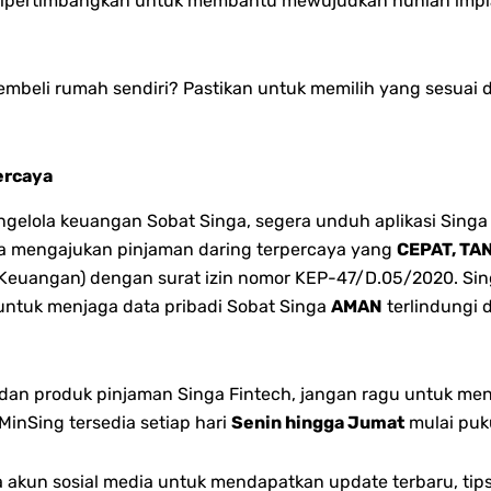
 dipertimbangkan untuk membantu mewujudkan hunian impia
embeli rumah sendiri? Pastikan untuk memilih yang sesuai
ercaya
lola keuangan Sobat Singa, segera unduh aplikasi Singa 
bisa mengajukan pinjaman daring terpercaya yang
CEPAT, TA
 Keuangan) dengan surat izin nomor KEP-47/D.05/2020. Singa
 untuk menjaga data pribadi Sobat Singa
AMAN
terlindungi 
n dan produk pinjaman Singa Fintech, jangan ragu untuk me
inSing tersedia setiap hari
Senin hingga Jumat
mulai puk
akun sosial media untuk mendapatkan update terbaru, tips