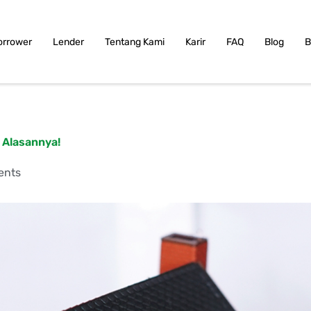
orrower
Lender
Tentang Kami
Karir
FAQ
Blog
B
 Alasannya!
ents