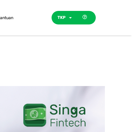
TKP
antuan