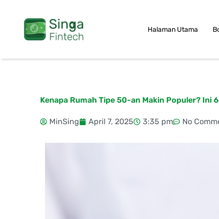
Skip
to
Halaman Utama
B
content
Kenapa Rumah Tipe 50-an Makin Populer? Ini 6
MinSing
April 7, 2025
3:35 pm
No Comm