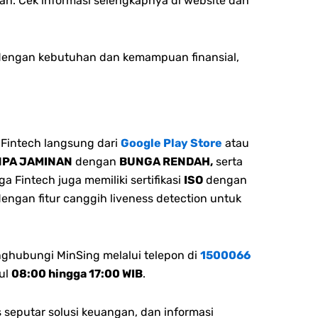
n. Cek informasi selengkapnya di website dan
 dengan kebutuhan dan kemampuan finansial,
Fintech langsung dari
Google Play Store
atau
NPA JAMINAN
dengan
BUNGA RENDAH,
serta
 Fintech juga memiliki sertifikasi
ISO
dengan
dengan fitur canggih liveness detection untuk
nghubungi MinSing melalui telepon di
1500066
ul
08:00 hingga 17:00 WIB
.
 seputar solusi keuangan, dan informasi