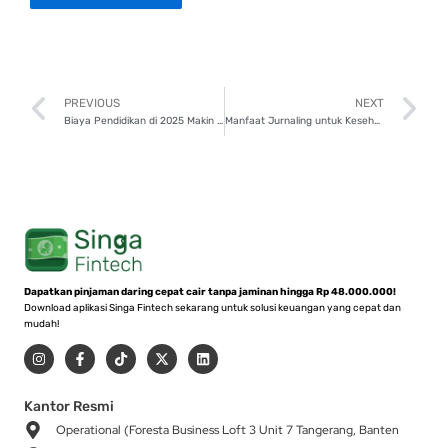
Prev
N
PREVIOUS
NEXT
Biaya Pendidikan di 2025 Makin Naik, Persiapkan Dana Sejak Dini!
Manfaat Jurnaling untuk Kesehatan Mental dan Cara Mulainya
Dapatkan pinjaman daring cepat cair tanpa jaminan hingga Rp 48.000.000!
Download aplikasi Singa Fintech sekarang untuk solusi keuangan yang cepat dan
mudah!
I
F
T
X
L
n
a
i
-
i
s
c
k
t
n
t
e
t
w
k
a
b
o
i
e
Kantor Resmi
g
o
k
t
d
Operational (Foresta Business Loft 3 Unit 7 Tangerang, Banten
r
o
t
i
a
k
e
n