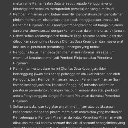
mekanisme Pemanfaatan Data tersebut kepada Pengguna yang
bersangkutan sebelum memperoleh persetujuan yang dimaksud.
Pemberi Pinjaman yang belum memiliki pengetahuan dan pengalaman
pinjam meminjam, disarankan untuk tidak menggunakan layanan ini.
Penerima Pinjaman harus mempertimbangkan tingkat bunga pinjaman
dan biaya lainnya sesuai dengan kemampuan dalam melunasi pinjaman.
Bahwa setiap kecurangan dan tindakan ilegal tercatat secara digital dan
dilaporkan sepenuhnya kepada Otoritas Jasa Keuangan dan masyarakat
luas sesuai peraturan perundang-undangan yang berlaku.
Pengguna harus membaca dan memahami informasi ini sebelum
membuat keputusan menjadi Pemberi Pinjaman atau Penerima
Pinjaman.
Pemerintah yaitu dalam hal ini Otoritas Jasa Keuangan, tidak
bertanggung jawab atas setiap pelanggaran atau ketidakpatuhan oleh
Pengguna, baik Pemberi Pinjaman maupun Penerima Pinjaman (baik
karena kesengajaan atau kelalaian Pengguna) terhadap ketentuan
peraturan perundang-undangan maupun kesepakatan atau perikatan
antara Penyelenggara dengan Pemberi Pinjaman dan/atau Penerima
Pinjaman.
Setiap transaksi dan kegiatan pinjam meminjam atau pelaksanaan
kesepakatan mengenai pinjam meminjam antara atau yang melibatkan
Penyelenggara, Pemberi Pinjaman dan/atau Penerima Pinjaman wajib
dilakukan melalui escrow account dan virtual account sebagaimana yang