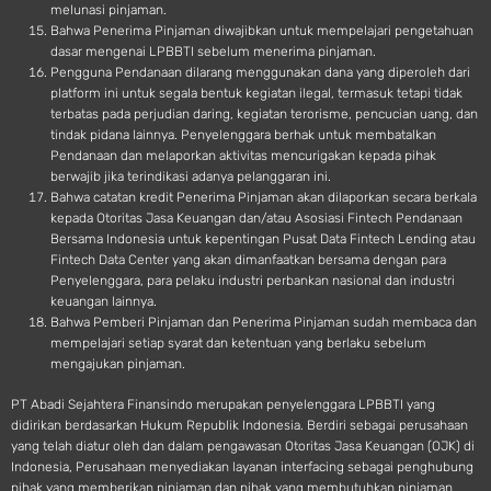
melunasi pinjaman.
Bahwa Penerima Pinjaman diwajibkan untuk mempelajari pengetahuan
dasar mengenai LPBBTI sebelum menerima pinjaman.
Pengguna Pendanaan dilarang menggunakan dana yang diperoleh dari
platform ini untuk segala bentuk kegiatan ilegal, termasuk tetapi tidak
terbatas pada perjudian daring, kegiatan terorisme, pencucian uang, dan
tindak pidana lainnya. Penyelenggara berhak untuk membatalkan
Pendanaan dan melaporkan aktivitas mencurigakan kepada pihak
berwajib jika terindikasi adanya pelanggaran ini.
Bahwa catatan kredit Penerima Pinjaman akan dilaporkan secara berkala
kepada Otoritas Jasa Keuangan dan/atau Asosiasi Fintech Pendanaan
Bersama Indonesia untuk kepentingan Pusat Data Fintech Lending atau
Fintech Data Center yang akan dimanfaatkan bersama dengan para
Penyelenggara, para pelaku industri perbankan nasional dan industri
keuangan lainnya.
Bahwa Pemberi Pinjaman dan Penerima Pinjaman sudah membaca dan
mempelajari setiap syarat dan ketentuan yang berlaku sebelum
mengajukan pinjaman.
PT Abadi Sejahtera Finansindo merupakan penyelenggara LPBBTI yang
didirikan berdasarkan Hukum Republik Indonesia. Berdiri sebagai perusahaan
yang telah diatur oleh dan dalam pengawasan Otoritas Jasa Keuangan (OJK) di
Indonesia, Perusahaan menyediakan layanan interfacing sebagai penghubung
pihak yang memberikan pinjaman dan pihak yang membutuhkan pinjaman