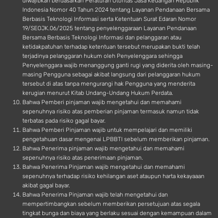
diwajibkan berdasarkan Peraturan Otoritas Jasa Keuangan Republik
Indonesia Nomor 40 Tahun 2024 tentang Layanan Pendanaan Bersama
Berbasis Teknologi Informasi serta Ketentuan Surat Edaran Nomor
19/SEOJK.06/2025 tentang penyelenggaraan Layanan Pendanaan
Bersama Berbasis Teknologi Informasi dan pelanggaran atau
ketidakpatuhan terhadap ketentuan tersebut merupakan bukti telah
terjadinya pelanggaran hukum oleh Penyelenggara sehingga
Penyelenggara wajib menanggung ganti rugi yang diderita oleh masing-
masing Pengguna sebagai akibat langsung dari pelanggaran hukum
tersebut di atas tanpa mengurangi hak Pengguna yang menderita
kerugian menurut Kitab Undang-Undang Hukum Perdata.
Bahwa Pemberi pinjaman wajib mengetahui dan memahami
sepenuhnya risiko atas pemberian pinjaman termasuk namun tidak
terbatas pada risiko gagal bayar.
Bahwa Pemberi Pinjaman wajib untuk mempelajari dan memiliki
pengetahuan dasar mengenai LPBBTI sebelum memberikan pinjaman.
Bahwa Penerima pinjaman wajib mengetahui dan memahami
sepenuhnya risiko atas penerimaan pinjaman.
Bahwa Penerima Pinjaman wajib mengetahui dan memahami
sepenuhnya terhadap risiko kehilangan aset ataupun harta kekayaaan
akibat gagal bayar.
Bahwa Penerima Pinjaman wajib telah mengetahui dan
mempertimbangkan sebelum memberikan persetujuan atas segala
tingkat bunga dan biaya yang berlaku sesuai dengan kemampuan dalam