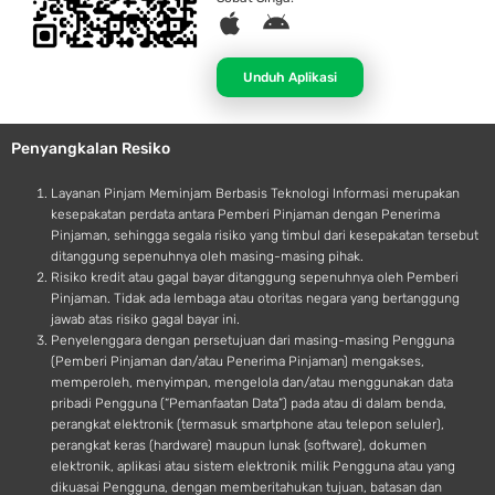
A
A
p
n
p
d
Unduh Aplikasi
l
r
e
o
Penyangkalan Resiko
i
d
Layanan Pinjam Meminjam Berbasis Teknologi Informasi merupakan
kesepakatan perdata antara Pemberi Pinjaman dengan Penerima
Pinjaman, sehingga segala risiko yang timbul dari kesepakatan tersebut
ditanggung sepenuhnya oleh masing-masing pihak.
Risiko kredit atau gagal bayar ditanggung sepenuhnya oleh Pemberi
Pinjaman. Tidak ada lembaga atau otoritas negara yang bertanggung
jawab atas risiko gagal bayar ini.
Penyelenggara dengan persetujuan dari masing-masing Pengguna
(Pemberi Pinjaman dan/atau Penerima Pinjaman) mengakses,
memperoleh, menyimpan, mengelola dan/atau menggunakan data
pribadi Pengguna (“Pemanfaatan Data”) pada atau di dalam benda,
perangkat elektronik (termasuk smartphone atau telepon seluler),
perangkat keras (hardware) maupun lunak (software), dokumen
elektronik, aplikasi atau sistem elektronik milik Pengguna atau yang
dikuasai Pengguna, dengan memberitahukan tujuan, batasan dan