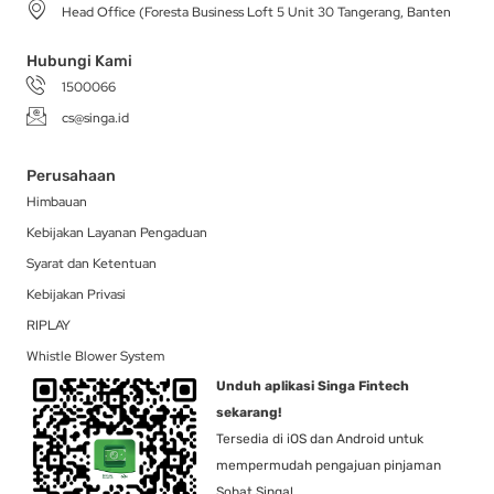
Head Office (Foresta Business Loft 5 Unit 30 Tangerang, Banten
m
-
r
f
Hubungi Kami
1500066
cs@singa.id
Perusahaan
Himbauan
Kebijakan Layanan Pengaduan
Syarat dan Ketentuan
Kebijakan Privasi
RIPLAY
Whistle Blower System
Unduh aplikasi Singa Fintech
sekarang!
Tersedia di iOS dan Android untuk
mempermudah pengajuan pinjaman
Sobat Singa!