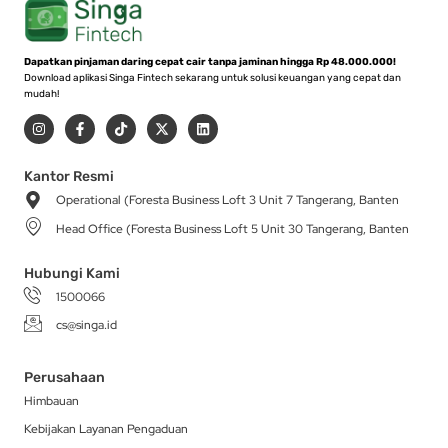
Dapatkan pinjaman daring cepat cair tanpa jaminan hingga Rp 48.000.000!
Download aplikasi Singa Fintech sekarang untuk solusi keuangan yang cepat dan
mudah!
I
F
T
X
L
n
a
i
-
i
s
c
k
t
n
t
e
t
w
k
a
b
o
i
e
Kantor Resmi
g
o
k
t
d
Operational (Foresta Business Loft 3 Unit 7 Tangerang, Banten
r
o
t
i
a
k
e
n
Head Office (Foresta Business Loft 5 Unit 30 Tangerang, Banten
m
-
r
f
Hubungi Kami
1500066
cs@singa.id
Perusahaan
Himbauan
Kebijakan Layanan Pengaduan