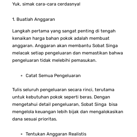
Yuk, simak cara-cara cerdasnya!
1. Buatlah Anggaran
Langkah pertama yang sangat penting di tengah
kenaikan harga bahan pokok adalah membuat
anggaran. Anggaran akan membantu Sobat Singa
melacak setiap pengeluaran dan memastikan bahwa
pengeluaran tidak melebihi pemasukan.
Catat Semua Pengeluaran
Tulis seluruh pengeluaran secara rinci, terutama
untuk kebutuhan pokok seperti beras. Dengan
mengetahui detail pengeluaran, Sobat Singa bisa
mengelola keuangan lebih bijak dan mengalokasikan
dana sesuai prioritas.
Tentukan Anggaran Realistis