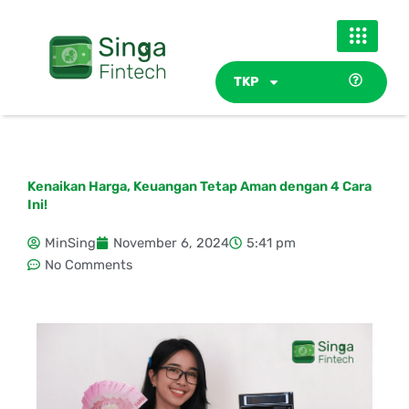
Skip
to
content
TKP
Kenaikan Harga, Keuangan Tetap Aman dengan 4 Cara
Ini!
MinSing
November 6, 2024
5:41 pm
No Comments