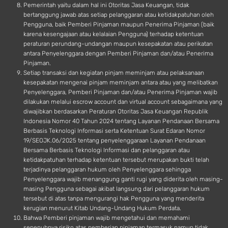
Pemerintah yaitu dalam hal ini Otoritas Jasa Keuangan, tidak
bertanggung jawab atas setiap pelanggaran atau ketidakpatuhan oleh
Pengguna, baik Pemberi Pinjaman maupun Penerima Pinjaman (baik
karena kesengajaan atau kelalaian Pengguna) terhadap ketentuan
peraturan perundang-undangan maupun kesepakatan atau perikatan
antara Penyelenggara dengan Pemberi Pinjaman dan/atau Penerima
Pinjaman.
Setiap transaksi dan kegiatan pinjam meminjam atau pelaksanaan
kesepakatan mengenai pinjam meminjam antara atau yang melibatkan
Penyelenggara, Pemberi Pinjaman dan/atau Penerima Pinjaman wajib
dilakukan melalui escrow account dan virtual account sebagaimana yang
diwajibkan berdasarkan Peraturan Otoritas Jasa Keuangan Republik
Indonesia Nomor 40 Tahun 2024 tentang Layanan Pendanaan Bersama
Berbasis Teknologi Informasi serta Ketentuan Surat Edaran Nomor
19/SEOJK.06/2025 tentang penyelenggaraan Layanan Pendanaan
Bersama Berbasis Teknologi Informasi dan pelanggaran atau
ketidakpatuhan terhadap ketentuan tersebut merupakan bukti telah
terjadinya pelanggaran hukum oleh Penyelenggara sehingga
Penyelenggara wajib menanggung ganti rugi yang diderita oleh masing-
masing Pengguna sebagai akibat langsung dari pelanggaran hukum
tersebut di atas tanpa mengurangi hak Pengguna yang menderita
kerugian menurut Kitab Undang-Undang Hukum Perdata.
Bahwa Pemberi pinjaman wajib mengetahui dan memahami
sepenuhnya risiko atas pemberian pinjaman termasuk namun tidak