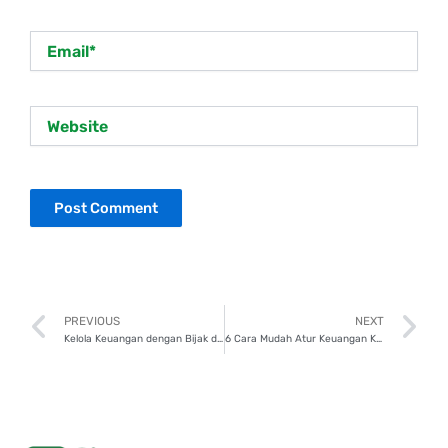
Email*
Website
Prev
N
PREVIOUS
NEXT
Kelola Keuangan dengan Bijak di 2025, Ikuti 4 Tipsnya!
6 Cara Mudah Atur Keuangan Keluarga