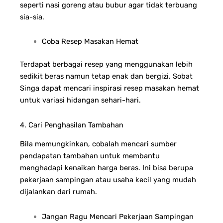
seperti nasi goreng atau bubur agar tidak terbuang
sia-sia.
Coba Resep Masakan Hemat
Terdapat berbagai resep yang menggunakan lebih
sedikit beras namun tetap enak dan bergizi. Sobat
Singa dapat mencari inspirasi resep masakan hemat
untuk variasi hidangan sehari-hari.
4. Cari Penghasilan Tambahan
Bila memungkinkan, cobalah mencari sumber
pendapatan tambahan untuk membantu
menghadapi kenaikan harga beras. Ini bisa berupa
pekerjaan sampingan atau usaha kecil yang mudah
dijalankan dari rumah.
Jangan Ragu Mencari Pekerjaan Sampingan