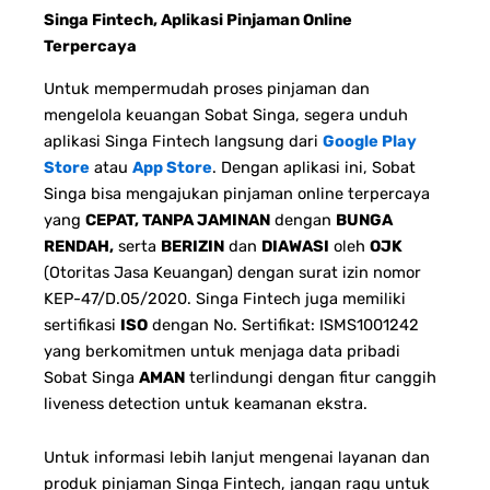
Singa Fintech, Aplikasi Pinjaman Online
Terpercaya
Untuk mempermudah proses pinjaman dan
mengelola keuangan Sobat Singa, segera unduh
aplikasi Singa Fintech langsung dari
Google Play
Store
atau
App Store
. Dengan aplikasi ini, Sobat
Singa bisa mengajukan pinjaman online terpercaya
yang
CEPAT, TANPA JAMINAN
dengan
BUNGA
RENDAH,
serta
BERIZIN
dan
DIAWASI
oleh
OJK
(Otoritas Jasa Keuangan) dengan surat izin nomor
KEP-47/D.05/2020. Singa Fintech juga memiliki
sertifikasi
ISO
dengan No. Sertifikat: ISMS1001242
yang berkomitmen untuk menjaga data pribadi
Sobat Singa
AMAN
terlindungi dengan fitur canggih
liveness detection untuk keamanan ekstra.
Untuk informasi lebih lanjut mengenai layanan dan
produk pinjaman Singa Fintech, jangan ragu untuk