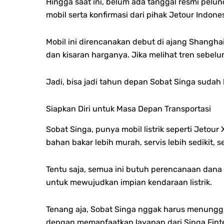
Hingga saat ini, belum ada tanggal resmi pelun
mobil serta k
onfirmasi dari pihak Jetour Indones
Mobil ini direncanakan debut di ajang Shangh
dan k
isaran harganya.
Jika melihat tren sebel
Jadi, bisa jadi tahun depan Sobat Singa sudah 
Siapkan Diri untuk Masa Depan Transportasi
Sobat Singa, punya mobil listrik seperti Jetou
bahan bakar lebih murah, s
ervis lebih sedikit, s
Tentu saja, semua ini butuh perencanaan dana
untuk mewujudkan impian kendaraan listrik.
Tenang aja, Sobat Singa nggak harus menungg
dengan memanfaatkan layanan dari Singa Fint