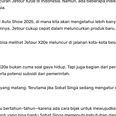
curan Jetour X20e di Indonesia. Namun, ada beberapa indikas
ia.
ai Auto Show 2025, di mana kita akan mengetahui lebih ban
umnya, Jetour cukup cepat dalam meluncurkan produk baru.
bisa melihat Jetour X20e meluncur di jalanan kota-kota besa
r X20e bukan cuma soal gaya hidup. Tapi juga bagian dari pe
erta p
otensi subsidi dari pemerintah.
 yang matang. Terutama jika Sobat Singa sedang mengatur
u bertahun-tahun—karena ada cara bijak untuk mewujudka
ech yang bisa bantu Sobat Singa memenuhi kebutuhan dana 