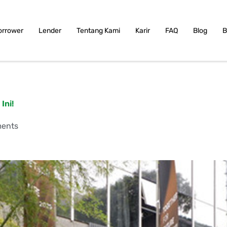
orrower
Lender
Tentang Kami
Karir
FAQ
Blog
B
Ini!
ents