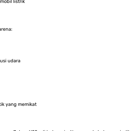
obil listrik
arena:
usi udara
tik yang memikat