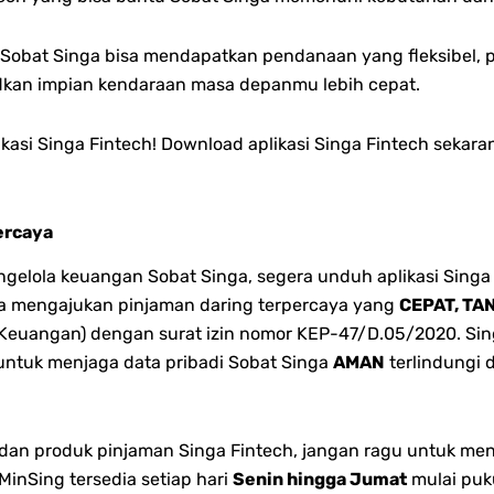
h, Sobat Singa bisa mendapatkan p
endanaan yang fleksibel, 
kan impian kendaraan masa depanmu lebih cepat.
ikasi Singa Fintech! Download aplikasi Singa Fintech sek
ercaya
lola keuangan Sobat Singa, segera unduh aplikasi Singa 
bisa mengajukan pinjaman daring terpercaya yang
CEPAT, TA
 Keuangan) dengan surat izin nomor KEP-47/D.05/2020. Singa
 untuk menjaga data pribadi Sobat Singa
AMAN
terlindungi 
n dan produk pinjaman Singa Fintech, jangan ragu untuk me
inSing tersedia setiap hari
Senin hingga Jumat
mulai puk