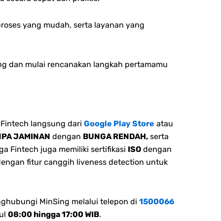
p
roses yang mudah, serta l
ayanan yang
arang dan mulai rencanakan langkah pertamamu
Fintech langsung dari
Google Play Store
atau
NPA JAMINAN
dengan
BUNGA RENDAH,
serta
 Fintech juga memiliki sertifikasi
ISO
dengan
dengan fitur canggih liveness detection untuk
nghubungi MinSing melalui telepon di
1500066
ul
08:00 hingga 17:00 WIB
.