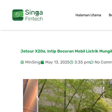
Skip
to
Halaman Utama
B
content
Jetour X20e, Intip Bocoran Mobil Listrik Mungil 
MinSing
May 13, 2025
3:35 pm
No Comm