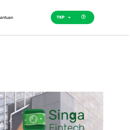
TKP
antuan