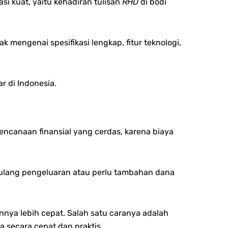
i kuat, yaitu k
ehadiran tulisan
RHD
di bodi
yak mengenai s
pesifikasi lengkap, f
itur teknologi,
r di Indonesia.
rencanaan finansial yang cerdas, karena bi
aya
 ulang pengeluaran atau perlu tambahan dana
nnya lebih cepat.
Salah satu caranya adalah
secara cepat dan praktis.