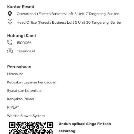
t
e
t
w
k
a
b
o
i
e
Kantor Resmi
g
o
k
t
d
Operational (Foresta Business Loft 3 Unit 7 Tangerang, Banten
r
o
t
i
a
k
e
n
Head Office (Foresta Business Loft 5 Unit 30 Tangerang, Banten
m
-
r
f
Hubungi Kami
1500066
cs@singa.id
Perusahaan
Himbauan
Kebijakan Layanan Pengaduan
Syarat dan Ketentuan
Kebijakan Privasi
RIPLAY
Whistle Blower System
Unduh aplikasi Singa Fintech
sekarang!