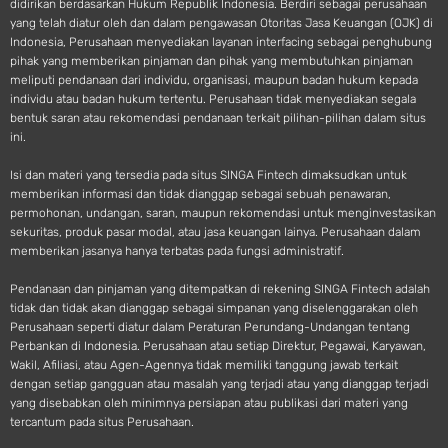
didirikan berdasarkan Hukum Republik Indonesia. Berdiri sebagai perusahaan
yang telah diatur oleh dan dalam pengawasan Otoritas Jasa Keuangan (OJK) di
Indonesia, Perusahaan menyediakan layanan interfacing sebagai penghubung
pihak yang memberikan pinjaman dan pihak yang membutuhkan pinjaman
meliputi pendanaan dari individu, organisasi, maupun badan hukum kepada
individu atau badan hukum tertentu. Perusahaan tidak menyediakan segala
bentuk saran atau rekomendasi pendanaan terkait pilihan-pilihan dalam situs
ini.
Isi dan materi yang tersedia pada situs SINGA Fintech dimaksudkan untuk
memberikan informasi dan tidak dianggap sebagai sebuah penawaran,
permohonan, undangan, saran, maupun rekomendasi untuk menginvestasikan
sekuritas, produk pasar modal, atau jasa keuangan lainya. Perusahaan dalam
memberikan jasanya hanya terbatas pada fungsi administratif.
Pendanaan dan pinjaman yang ditempatkan di rekening SINGA Fintech adalah
tidak dan tidak akan dianggap sebagai simpanan yang diselenggarakan oleh
Perusahaan seperti diatur dalam Peraturan Perundang-Undangan tentang
Perbankan di Indonesia. Perusahaan atau setiap Direktur, Pegawai, Karyawan,
Wakil, Afiliasi, atau Agen-Agennya tidak memiliki tanggung jawab terkait
dengan setiap gangguan atau masalah yang terjadi atau yang dianggap terjadi
yang disebabkan oleh minimnya persiapan atau publikasi dari materi yang
tercantum pada situs Perusahaan.