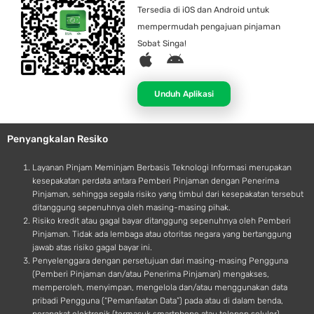
Tersedia di iOS dan Android untuk
mempermudah pengajuan pinjaman
Sobat Singa!
A
A
p
n
p
d
Unduh Aplikasi
l
r
e
o
Penyangkalan Resiko
i
d
Layanan Pinjam Meminjam Berbasis Teknologi Informasi merupakan
kesepakatan perdata antara Pemberi Pinjaman dengan Penerima
Pinjaman, sehingga segala risiko yang timbul dari kesepakatan tersebut
ditanggung sepenuhnya oleh masing-masing pihak.
Risiko kredit atau gagal bayar ditanggung sepenuhnya oleh Pemberi
Pinjaman. Tidak ada lembaga atau otoritas negara yang bertanggung
jawab atas risiko gagal bayar ini.
Penyelenggara dengan persetujuan dari masing-masing Pengguna
(Pemberi Pinjaman dan/atau Penerima Pinjaman) mengakses,
memperoleh, menyimpan, mengelola dan/atau menggunakan data
pribadi Pengguna (“Pemanfaatan Data”) pada atau di dalam benda,