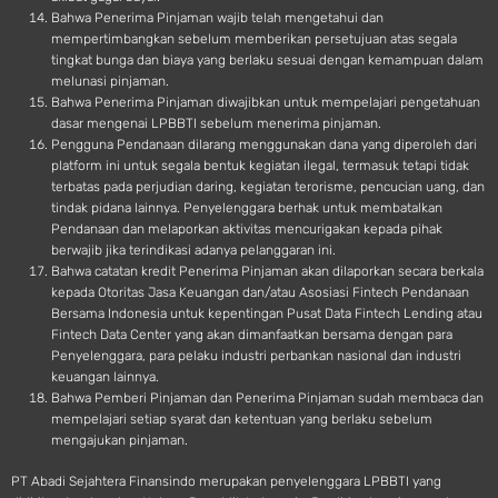
Bahwa Penerima Pinjaman wajib telah mengetahui dan
mempertimbangkan sebelum memberikan persetujuan atas segala
tingkat bunga dan biaya yang berlaku sesuai dengan kemampuan dalam
melunasi pinjaman.
Bahwa Penerima Pinjaman diwajibkan untuk mempelajari pengetahuan
dasar mengenai LPBBTI sebelum menerima pinjaman.
Pengguna Pendanaan dilarang menggunakan dana yang diperoleh dari
platform ini untuk segala bentuk kegiatan ilegal, termasuk tetapi tidak
terbatas pada perjudian daring, kegiatan terorisme, pencucian uang, dan
tindak pidana lainnya. Penyelenggara berhak untuk membatalkan
Pendanaan dan melaporkan aktivitas mencurigakan kepada pihak
berwajib jika terindikasi adanya pelanggaran ini.
Bahwa catatan kredit Penerima Pinjaman akan dilaporkan secara berkala
kepada Otoritas Jasa Keuangan dan/atau Asosiasi Fintech Pendanaan
Bersama Indonesia untuk kepentingan Pusat Data Fintech Lending atau
Fintech Data Center yang akan dimanfaatkan bersama dengan para
Penyelenggara, para pelaku industri perbankan nasional dan industri
keuangan lainnya.
Bahwa Pemberi Pinjaman dan Penerima Pinjaman sudah membaca dan
mempelajari setiap syarat dan ketentuan yang berlaku sebelum
mengajukan pinjaman.
PT Abadi Sejahtera Finansindo merupakan penyelenggara LPBBTI yang