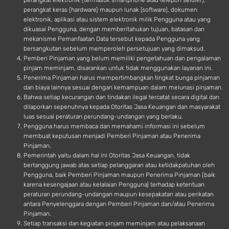
perangkat elektronik (termasuk smartphone atau telepon seluler),
perangkat keras (hardware) maupun lunak (software), dokumen
elektronik, aplikasi atau sistem elektronik milik Pengguna atau yang
dikuasai Pengguna, dengan memberitahukan tujuan, batasan dan
mekanisme Pemanfaatan Data tersebut kepada Pengguna yang
bersangkutan sebelum memperoleh persetujuan yang dimaksud.
Pemberi Pinjaman yang belum memiliki pengetahuan dan pengalaman
pinjam meminjam, disarankan untuk tidak menggunakan layanan ini.
Penerima Pinjaman harus mempertimbangkan tingkat bunga pinjaman
dan biaya lainnya sesuai dengan kemampuan dalam melunasi pinjaman.
Bahwa setiap kecurangan dan tindakan ilegal tercatat secara digital dan
dilaporkan sepenuhnya kepada Otoritas Jasa Keuangan dan masyarakat
luas sesuai peraturan perundang-undangan yang berlaku.
Pengguna harus membaca dan memahami informasi ini sebelum
membuat keputusan menjadi Pemberi Pinjaman atau Penerima
Pinjaman.
Pemerintah yaitu dalam hal ini Otoritas Jasa Keuangan, tidak
bertanggung jawab atas setiap pelanggaran atau ketidakpatuhan oleh
Pengguna, baik Pemberi Pinjaman maupun Penerima Pinjaman (baik
karena kesengajaan atau kelalaian Pengguna) terhadap ketentuan
peraturan perundang-undangan maupun kesepakatan atau perikatan
antara Penyelenggara dengan Pemberi Pinjaman dan/atau Penerima
Pinjaman.
Setiap transaksi dan kegiatan pinjam meminjam atau pelaksanaan