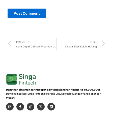
Prev
N
PREVIOUS
NEXT
Cara Cepat Cairkan Pinjaman Uang Online Lewat Aplikasi P2P Terpercaya
5 Cara Bijak Kelola Hutang
Dapatkan pinjaman daring cepat cair tanpa jaminan hingga Rp 48.000.000!
Download aplikasi Singa Fintech sekarang untuk solusi keuangan yang cepat dan
mudah!
I
F
T
X
L
n
a
i
-
i
s
c
k
t
n