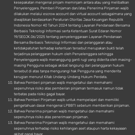
kesepakatan mengenai pinjam meminjam antara atau yang melibatkan
Penyelenggara, Pemberi Pinjaman dan/atau Penerima Pinjaman wajib
dilakukan melalui escrow account dan virtual account sebagaimana yang
diwajibkan berdasarkan Peraturan Otoritas Jasa Keuangan Republik
Indonesia Nomor 40 Tahun 2024 tentang Layanan Pendanaan Bersama
Berbasis Teknologi Informasi serta Ketentuan Surat Edaran Nomor
19/SEOJK.06/2025 tentang penyelenggaraan Layanan Pendanaan
Bersama Berbasis Teknologi Informasi dan pelanggaran atau
ketidakpatuhan terhadap ketentuan tersebut merupakan bukti telah
terjadinya pelanggaran hukum oleh Penyelenggara sehingga
Penyelenggara wajib menanggung ganti rugi yang diderita oleh masing-
masing Pengguna sebagai akibat langsung dari pelanggaran hukum
tersebut di atas tanpa mengurangi hak Pengguna yang menderita
kerugian menurut Kitab Undang-Undang Hukum Perdata.
Bahwa Pemberi pinjaman wajib mengetahui dan memahami
sepenuhnya risiko atas pemberian pinjaman termasuk namun tidak
terbatas pada risiko gagal bayar.
Bahwa Pemberi Pinjaman wajib untuk mempelajari dan memiliki
pengetahuan dasar mengenai LPBBTI sebelum memberikan pinjaman.
Bahwa Penerima pinjaman wajib mengetahui dan memahami
sepenuhnya risiko atas penerimaan pinjaman.
Bahwa Penerima Pinjaman wajib mengetahui dan memahami
sepenuhnya terhadap risiko kehilangan aset ataupun harta kekayaaan
akibat gagal bayar.