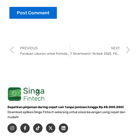
Prev
N
PREVIOUS
NEXT
Panduan Liburan untuk Pemula, Yuk Mulai Petualangan di Raja Ampat!
7 Smartwatch Terbaik 2025, Fitur Canggih dan Desain Stylish!
Dapatkan pinjaman daring cepat cair tanpa jaminan hingga Rp 48.000.000!
Download aplikasi Singa Fintech sekarang untuk solusi keuangan yang cepat dan
mudah!
I
F
T
X
L
n
a
i
-
i
s
c
k
t
n
t
e
t
w
k