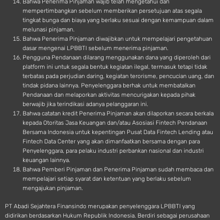
Bahwa Penerima Pinjaman wajib telah mengetahui dan
mempertimbangkan sebelum memberikan persetujuan atas segala
tingkat bunga dan biaya yang berlaku sesuai dengan kemampuan dalam
melunasi pinjaman.
Bahwa Penerima Pinjaman diwajibkan untuk mempelajari pengetahuan
dasar mengenai LPBBTI sebelum menerima pinjaman.
Pengguna Pendanaan dilarang menggunakan dana yang diperoleh dari
platform ini untuk segala bentuk kegiatan ilegal, termasuk tetapi tidak
terbatas pada perjudian daring, kegiatan terorisme, pencucian uang, dan
tindak pidana lainnya. Penyelenggara berhak untuk membatalkan
Pendanaan dan melaporkan aktivitas mencurigakan kepada pihak
berwajib jika terindikasi adanya pelanggaran ini.
Bahwa catatan kredit Penerima Pinjaman akan dilaporkan secara berkala
kepada Otoritas Jasa Keuangan dan/atau Asosiasi Fintech Pendanaan
Bersama Indonesia untuk kepentingan Pusat Data Fintech Lending atau
Fintech Data Center yang akan dimanfaatkan bersama dengan para
Penyelenggara, para pelaku industri perbankan nasional dan industri
keuangan lainnya.
Bahwa Pemberi Pinjaman dan Penerima Pinjaman sudah membaca dan
mempelajari setiap syarat dan ketentuan yang berlaku sebelum
mengajukan pinjaman.
PT Abadi Sejahtera Finansindo merupakan penyelenggara LPBBTI yang
didirikan berdasarkan Hukum Republik Indonesia. Berdiri sebagai perusahaan