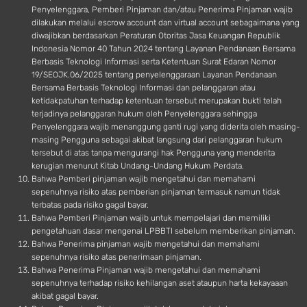
Penyelenggara, Pemberi Pinjaman dan/atau Penerima Pinjaman wajib
dilakukan melalui escrow account dan virtual account sebagaimana yang
diwajibkan berdasarkan Peraturan Otoritas Jasa Keuangan Republik
Indonesia Nomor 40 Tahun 2024 tentang Layanan Pendanaan Bersama
Berbasis Teknologi Informasi serta Ketentuan Surat Edaran Nomor
19/SEOJK.06/2025 tentang penyelenggaraan Layanan Pendanaan
Bersama Berbasis Teknologi Informasi dan pelanggaran atau
ketidakpatuhan terhadap ketentuan tersebut merupakan bukti telah
terjadinya pelanggaran hukum oleh Penyelenggara sehingga
Penyelenggara wajib menanggung ganti rugi yang diderita oleh masing-
masing Pengguna sebagai akibat langsung dari pelanggaran hukum
tersebut di atas tanpa mengurangi hak Pengguna yang menderita
kerugian menurut Kitab Undang-Undang Hukum Perdata.
Bahwa Pemberi pinjaman wajib mengetahui dan memahami
sepenuhnya risiko atas pemberian pinjaman termasuk namun tidak
terbatas pada risiko gagal bayar.
Bahwa Pemberi Pinjaman wajib untuk mempelajari dan memiliki
pengetahuan dasar mengenai LPBBTI sebelum memberikan pinjaman.
Bahwa Penerima pinjaman wajib mengetahui dan memahami
sepenuhnya risiko atas penerimaan pinjaman.
Bahwa Penerima Pinjaman wajib mengetahui dan memahami
sepenuhnya terhadap risiko kehilangan aset ataupun harta kekayaaan
akibat gagal bayar.