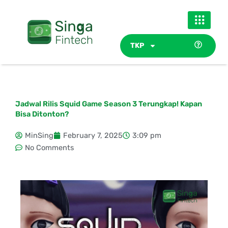
Skip
to
content
TKP
Jadwal Rilis Squid Game Season 3 Terungkap! Kapan
Bisa Ditonton?
MinSing
February 7, 2025
3:09 pm
No Comments