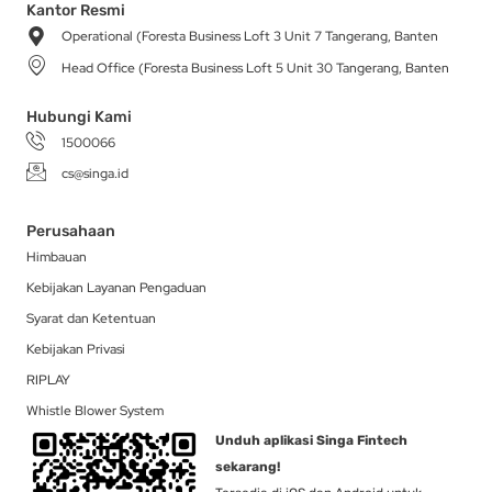
a
b
o
i
e
Kantor Resmi
g
o
k
t
d
Operational (Foresta Business Loft 3 Unit 7 Tangerang, Banten
r
o
t
i
a
k
e
n
Head Office (Foresta Business Loft 5 Unit 30 Tangerang, Banten
m
-
r
f
Hubungi Kami
1500066
cs@singa.id
Perusahaan
Himbauan
Kebijakan Layanan Pengaduan
Syarat dan Ketentuan
Kebijakan Privasi
RIPLAY
Whistle Blower System
Unduh aplikasi Singa Fintech
sekarang!