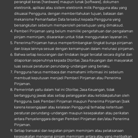
perangkat keras (hardware) maupun lunak (software), dokumen
elektronik, aplikasi atau sistem elektronik milik Pengguna atau yang
dikuasai Pengguna, dengan memberitahukan tujuan, batasan dan
mekanisme Pemanfaatan Data tersebut kepada Pengguna yang
bersangkutan sebelum memperoleh persetujuan yang dimaksud.
Pemberi Pinjaman yang belum memiliki pengetahuan dan pengalaman
pinjam meminjam, disarankan untuk tidak menggunakan layanan ini.
Penerima Pinjaman harus mempertimbangkan tingkat bunga pinjaman
dan biaya lainnya sesuai dengan kemampuan dalam melunasi pinjaman.
Bahwa setiap kecurangan dan tindakan ilegal tercatat secara digital dan
dilaporkan sepenuhnya kepada Otoritas Jasa Keuangan dan masyarakat
luas sesuai peraturan perundang-undangan yang berlaku.
Pengguna harus membaca dan memahami informasi ini sebelum
membuat keputusan menjadi Pemberi Pinjaman atau Penerima
Pinjaman.
Pemerintah yaitu dalam hal ini Otoritas Jasa Keuangan, tidak
bertanggung jawab atas setiap pelanggaran atau ketidakpatuhan oleh
Pengguna, baik Pemberi Pinjaman maupun Penerima Pinjaman (baik
karena kesengajaan atau kelalaian Pengguna) terhadap ketentuan
peraturan perundang-undangan maupun kesepakatan atau perikatan
antara Penyelenggara dengan Pemberi Pinjaman dan/atau Penerima
Pinjaman.
Setiap transaksi dan kegiatan pinjam meminjam atau pelaksanaan
kesepakatan mengenai pinjam meminjam antara atau yang melibatkan