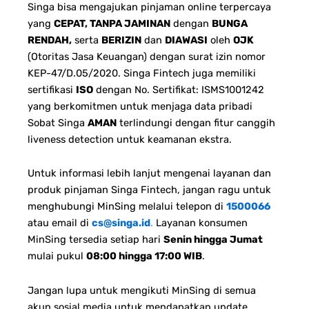
Singa bisa mengajukan pinjaman online terpercaya
yang
CEPAT, TANPA JAMINAN
dengan
BUNGA
RENDAH,
serta
BERIZIN
dan
DIAWASI
oleh
OJK
(Otoritas Jasa Keuangan) dengan surat izin nomor
KEP-47/D.05/2020. Singa Fintech juga memiliki
sertifikasi
ISO
dengan No. Sertifikat: ISMS1001242
yang berkomitmen untuk menjaga data pribadi
Sobat Singa
AMAN
terlindungi dengan fitur canggih
liveness detection untuk keamanan ekstra.
Untuk informasi lebih lanjut mengenai layanan dan
produk pinjaman Singa Fintech, jangan ragu untuk
menghubungi MinSing melalui telepon di
1500066
atau email di
cs@singa.id
.
Layanan konsumen
MinSing tersedia setiap hari
Senin hingga Jumat
mulai pukul
08:00 hingga 17:00 WIB
.
Jangan lupa untuk mengikuti MinSing di semua
akun sosial media untuk mendapatkan update