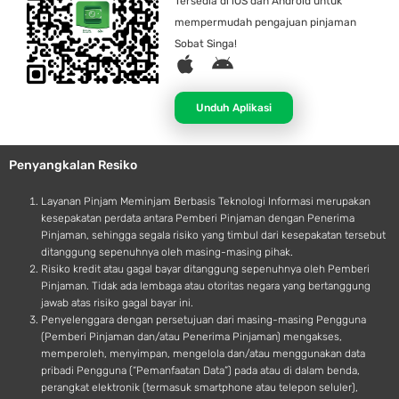
Tersedia di iOS dan Android untuk
mempermudah pengajuan pinjaman
Sobat Singa!
A
A
p
n
p
d
Unduh Aplikasi
l
r
e
o
Penyangkalan Resiko
i
d
Layanan Pinjam Meminjam Berbasis Teknologi Informasi merupakan
kesepakatan perdata antara Pemberi Pinjaman dengan Penerima
Pinjaman, sehingga segala risiko yang timbul dari kesepakatan tersebut
ditanggung sepenuhnya oleh masing-masing pihak.
Risiko kredit atau gagal bayar ditanggung sepenuhnya oleh Pemberi
Pinjaman. Tidak ada lembaga atau otoritas negara yang bertanggung
jawab atas risiko gagal bayar ini.
Penyelenggara dengan persetujuan dari masing-masing Pengguna
(Pemberi Pinjaman dan/atau Penerima Pinjaman) mengakses,
memperoleh, menyimpan, mengelola dan/atau menggunakan data
pribadi Pengguna (“Pemanfaatan Data”) pada atau di dalam benda,
perangkat elektronik (termasuk smartphone atau telepon seluler),