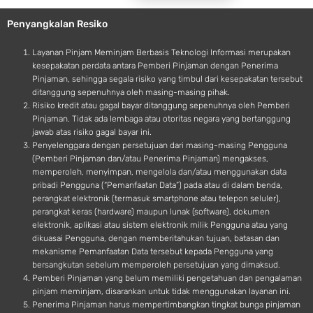
e
o
Penyangkalan Resiko
i
d
Layanan Pinjam Meminjam Berbasis Teknologi Informasi merupakan
kesepakatan perdata antara Pemberi Pinjaman dengan Penerima
Pinjaman, sehingga segala risiko yang timbul dari kesepakatan tersebut
ditanggung sepenuhnya oleh masing-masing pihak.
Risiko kredit atau gagal bayar ditanggung sepenuhnya oleh Pemberi
Pinjaman. Tidak ada lembaga atau otoritas negara yang bertanggung
jawab atas risiko gagal bayar ini.
Penyelenggara dengan persetujuan dari masing-masing Pengguna
(Pemberi Pinjaman dan/atau Penerima Pinjaman) mengakses,
memperoleh, menyimpan, mengelola dan/atau menggunakan data
pribadi Pengguna (“Pemanfaatan Data”) pada atau di dalam benda,
perangkat elektronik (termasuk smartphone atau telepon seluler),
perangkat keras (hardware) maupun lunak (software), dokumen
elektronik, aplikasi atau sistem elektronik milik Pengguna atau yang
dikuasai Pengguna, dengan memberitahukan tujuan, batasan dan
mekanisme Pemanfaatan Data tersebut kepada Pengguna yang
bersangkutan sebelum memperoleh persetujuan yang dimaksud.
Pemberi Pinjaman yang belum memiliki pengetahuan dan pengalaman
pinjam meminjam, disarankan untuk tidak menggunakan layanan ini.
Penerima Pinjaman harus mempertimbangkan tingkat bunga pinjaman