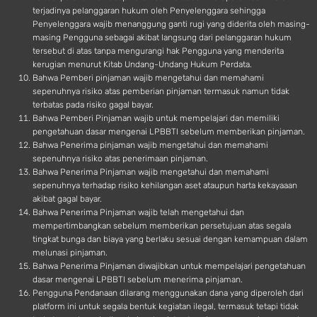
terjadinya pelanggaran hukum oleh Penyelenggara sehingga
Penyelenggara wajib menanggung ganti rugi yang diderita oleh masing-
masing Pengguna sebagai akibat langsung dari pelanggaran hukum
tersebut di atas tanpa mengurangi hak Pengguna yang menderita
kerugian menurut Kitab Undang-Undang Hukum Perdata.
Bahwa Pemberi pinjaman wajib mengetahui dan memahami
sepenuhnya risiko atas pemberian pinjaman termasuk namun tidak
terbatas pada risiko gagal bayar.
Bahwa Pemberi Pinjaman wajib untuk mempelajari dan memiliki
pengetahuan dasar mengenai LPBBTI sebelum memberikan pinjaman.
Bahwa Penerima pinjaman wajib mengetahui dan memahami
sepenuhnya risiko atas penerimaan pinjaman.
Bahwa Penerima Pinjaman wajib mengetahui dan memahami
sepenuhnya terhadap risiko kehilangan aset ataupun harta kekayaaan
akibat gagal bayar.
Bahwa Penerima Pinjaman wajib telah mengetahui dan
mempertimbangkan sebelum memberikan persetujuan atas segala
tingkat bunga dan biaya yang berlaku sesuai dengan kemampuan dalam
melunasi pinjaman.
Bahwa Penerima Pinjaman diwajibkan untuk mempelajari pengetahuan
dasar mengenai LPBBTI sebelum menerima pinjaman.
Pengguna Pendanaan dilarang menggunakan dana yang diperoleh dari
platform ini untuk segala bentuk kegiatan ilegal, termasuk tetapi tidak