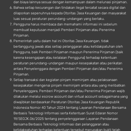
dan biaya lainnya sesuai dengan kemampuan dalam melunasi pinjaman.
Bahwa setiap kecurangan dan tindakan ilegal tercatat secara digital dan
dilaporkan sepenuhnya kepada Otoritas Jasa Keuangan dan masyarakat
luas sesuai peraturan perundang-undangan yang berlaku.
Pengguna harus membaca dan memahami informasi ini sebelum
membuat keputusan menjadi Pemberi Pinjaman atau Penerima
Pinjaman.
Pemerintah yaitu dalam hal ini Otoritas Jasa Keuangan, tidak
bertanggung jawab atas setiap pelanggaran atau ketidakpatuhan oleh
Pengguna, baik Pemberi Pinjaman maupun Penerima Pinjaman (baik
karena kesengajaan atau kelalaian Pengguna) terhadap ketentuan
peraturan perundang-undangan maupun kesepakatan atau perikatan
antara Penyelenggara dengan Pemberi Pinjaman dan/atau Penerima
Pinjaman.
Setiap transaksi dan kegiatan pinjam meminjam atau pelaksanaan
kesepakatan mengenai pinjam meminjam antara atau yang melibatkan
Penyelenggara, Pemberi Pinjaman dan/atau Penerima Pinjaman wajib
dilakukan melalui escrow account dan virtual account sebagaimana yang
diwajibkan berdasarkan Peraturan Otoritas Jasa Keuangan Republik
Indonesia Nomor 40 Tahun 2024 tentang Layanan Pendanaan Bersama
Berbasis Teknologi Informasi serta Ketentuan Surat Edaran Nomor
19/SEOJK.06/2025 tentang penyelenggaraan Layanan Pendanaan
Bersama Berbasis Teknologi Informasi dan pelanggaran atau
ketidakpatuhan terhadap ketentuan tersebut merupakan bukti telah