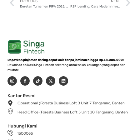
Prev
N
PREVIOUS
NEXT
Deretan Turnamen FIFA 2025, Catat Jadwalnya!
P2P Lending, Cara Modern Investasi Aman dan Menguntungkan
Dapatkan pinjaman daring cepat cair tanpa jaminan hingga Rp 48.000.000!
Download aplikasi Singa Fintech sekarang untuk solusi keuangan yang cepat dan
mudah!
I
F
T
X
L
n
a
i
-
i
s
c
k
t
n
t
e
t
w
k
a
b
o
i
e
Kantor Resmi
g
o
k
t
d
Operational (Foresta Business Loft 3 Unit 7 Tangerang, Banten
r
o
t
i
a
k
e
n
Head Office (Foresta Business Loft 5 Unit 30 Tangerang, Banten
m
-
r
f
Hubungi Kami
1500066