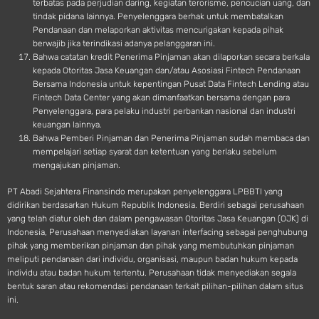
terbatas pada perjudian daring, kegiatan terorisme, pencucian uang, dan
tindak pidana lainnya. Penyelenggara berhak untuk membatalkan
Pendanaan dan melaporkan aktivitas mencurigakan kepada pihak
berwajib jika terindikasi adanya pelanggaran ini.
Bahwa catatan kredit Penerima Pinjaman akan dilaporkan secara berkala
kepada Otoritas Jasa Keuangan dan/atau Asosiasi Fintech Pendanaan
Bersama Indonesia untuk kepentingan Pusat Data Fintech Lending atau
Fintech Data Center yang akan dimanfaatkan bersama dengan para
Penyelenggara, para pelaku industri perbankan nasional dan industri
keuangan lainnya.
Bahwa Pemberi Pinjaman dan Penerima Pinjaman sudah membaca dan
mempelajari setiap syarat dan ketentuan yang berlaku sebelum
mengajukan pinjaman.
PT Abadi Sejahtera Finansindo merupakan penyelenggara LPBBTI yang
didirikan berdasarkan Hukum Republik Indonesia. Berdiri sebagai perusahaan
yang telah diatur oleh dan dalam pengawasan Otoritas Jasa Keuangan (OJK) di
Indonesia, Perusahaan menyediakan layanan interfacing sebagai penghubung
pihak yang memberikan pinjaman dan pihak yang membutuhkan pinjaman
meliputi pendanaan dari individu, organisasi, maupun badan hukum kepada
individu atau badan hukum tertentu. Perusahaan tidak menyediakan segala
bentuk saran atau rekomendasi pendanaan terkait pilihan-pilihan dalam situs
ini.