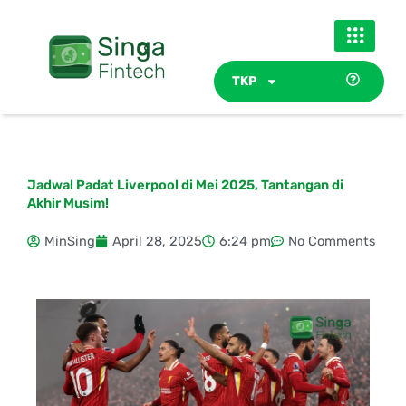
Skip
to
content
TKP
Jadwal Padat Liverpool di Mei 2025, Tantangan di
Akhir Musim!
MinSing
April 28, 2025
6:24 pm
No Comments