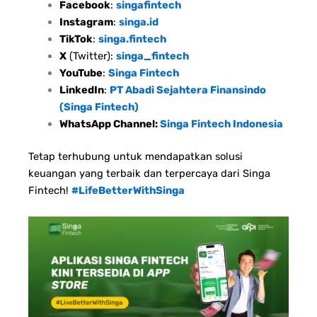
Facebook
:
singafintech
Instagram
:
singa.id
TikTok
:
singa.fintech
X
(Twitter):
singa_fintech
YouTube
:
Singa Fintech
LinkedIn
:
PT Abadi Sejahtera Finansindo
(Singa Fintech)
WhatsApp Channel:
Singa Fintech Indonesia
Tetap terhubung untuk mendapatkan solusi
keuangan yang terbaik dan terpercaya dari Singa
Fintech!
#LifeBetterWithSinga