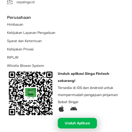
cs@singa.id
Perusahaan
Himbauan
Kebijakan Layanan Pengaduan
Syarat dan Ketentuan
Kebijakan Privasi
RIPLAY
Whistle Blower System
Unduh aplikasi Singa Fintech
sekarang!
Tersedia di iOS dan Android untuk
mempermudah pengajuan pinjaman
Sobat Singa!
A
A
p
n
p
d
Unduh Aplikasi
l
r