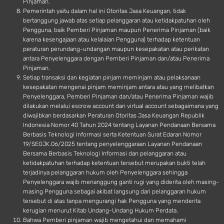
Pinjaman.
Pemerintah yaitu dalam hal ini Otoritas Jasa Keuangan, tidak
bertanggung jawab atas setiap pelanggaran atau ketidakpatuhan oleh
Pengguna, baik Pemberi Pinjaman maupun Penerima Pinjaman (baik
karena kesengajaan atau kelalaian Pengguna) terhadap ketentuan
peraturan perundang-undangan maupun kesepakatan atau perikatan
antara Penyelenggara dengan Pemberi Pinjaman dan/atau Penerima
Pinjaman.
Setiap transaksi dan kegiatan pinjam meminjam atau pelaksanaan
kesepakatan mengenai pinjam meminjam antara atau yang melibatkan
Penyelenggara, Pemberi Pinjaman dan/atau Penerima Pinjaman wajib
dilakukan melalui escrow account dan virtual account sebagaimana yang
diwajibkan berdasarkan Peraturan Otoritas Jasa Keuangan Republik
Indonesia Nomor 40 Tahun 2024 tentang Layanan Pendanaan Bersama
Berbasis Teknologi Informasi serta Ketentuan Surat Edaran Nomor
19/SEOJK.06/2025 tentang penyelenggaraan Layanan Pendanaan
Bersama Berbasis Teknologi Informasi dan pelanggaran atau
ketidakpatuhan terhadap ketentuan tersebut merupakan bukti telah
terjadinya pelanggaran hukum oleh Penyelenggara sehingga
Penyelenggara wajib menanggung ganti rugi yang diderita oleh masing-
masing Pengguna sebagai akibat langsung dari pelanggaran hukum
tersebut di atas tanpa mengurangi hak Pengguna yang menderita
kerugian menurut Kitab Undang-Undang Hukum Perdata.
Bahwa Pemberi pinjaman wajib mengetahui dan memahami