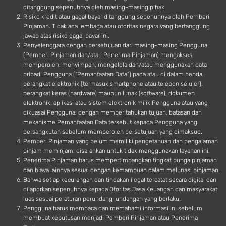
ditanggung sepenuhnya oleh masing-masing pihak.
Risiko kredit atau gagal bayar ditanggung sepenuhnya oleh Pemberi
Pinjaman. Tidak ada lembaga atau otoritas negara yang bertanggung
jawab atas risiko gagal bayar ini.
Penyelenggara dengan persetujuan dari masing-masing Pengguna
(Pemberi Pinjaman dan/atau Penerima Pinjaman) mengakses,
memperoleh, menyimpan, mengelola dan/atau menggunakan data
pribadi Pengguna (“Pemanfaatan Data”) pada atau di dalam benda,
perangkat elektronik (termasuk smartphone atau telepon seluler),
perangkat keras (hardware) maupun lunak (software), dokumen
elektronik, aplikasi atau sistem elektronik milik Pengguna atau yang
dikuasai Pengguna, dengan memberitahukan tujuan, batasan dan
mekanisme Pemanfaatan Data tersebut kepada Pengguna yang
bersangkutan sebelum memperoleh persetujuan yang dimaksud.
Pemberi Pinjaman yang belum memiliki pengetahuan dan pengalaman
pinjam meminjam, disarankan untuk tidak menggunakan layanan ini.
Penerima Pinjaman harus mempertimbangkan tingkat bunga pinjaman
dan biaya lainnya sesuai dengan kemampuan dalam melunasi pinjaman.
Bahwa setiap kecurangan dan tindakan ilegal tercatat secara digital dan
dilaporkan sepenuhnya kepada Otoritas Jasa Keuangan dan masyarakat
luas sesuai peraturan perundang-undangan yang berlaku.
Pengguna harus membaca dan memahami informasi ini sebelum
membuat keputusan menjadi Pemberi Pinjaman atau Penerima