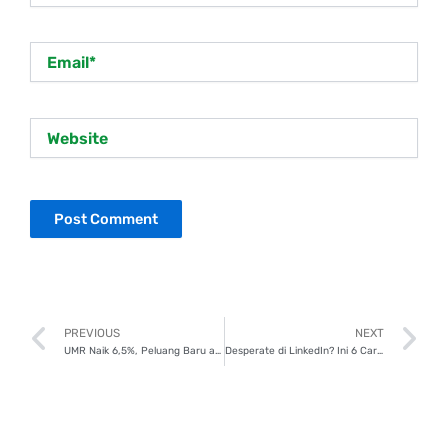
Email*
Website
Prev
N
PREVIOUS
NEXT
UMR Naik 6,5%, Peluang Baru atau Tantangan Ekstra?
Desperate di LinkedIn? Ini 6 Cara Unik Gen Z Dilirik HRD