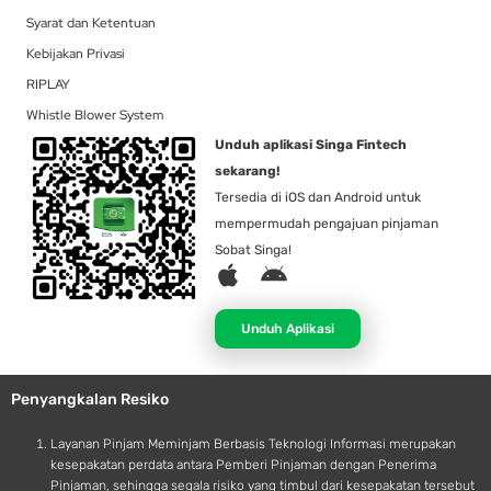
Syarat dan Ketentuan
Kebijakan Privasi
RIPLAY
Whistle Blower System
Unduh aplikasi Singa Fintech
sekarang!
Tersedia di iOS dan Android untuk
mempermudah pengajuan pinjaman
Sobat Singa!
A
A
p
n
p
d
Unduh Aplikasi
l
r
e
o
Penyangkalan Resiko
i
d
Layanan Pinjam Meminjam Berbasis Teknologi Informasi merupakan
kesepakatan perdata antara Pemberi Pinjaman dengan Penerima
Pinjaman, sehingga segala risiko yang timbul dari kesepakatan tersebut