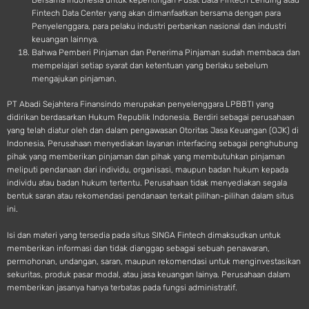
Bersama Indonesia untuk kepentingan Pusat Data Fintech Lending atau
Fintech Data Center yang akan dimanfaatkan bersama dengan para
Penyelenggara, para pelaku industri perbankan nasional dan industri
keuangan lainnya.
Bahwa Pemberi Pinjaman dan Penerima Pinjaman sudah membaca dan
mempelajari setiap syarat dan ketentuan yang berlaku sebelum
mengajukan pinjaman.
PT Abadi Sejahtera Finansindo merupakan penyelenggara LPBBTI yang
didirikan berdasarkan Hukum Republik Indonesia. Berdiri sebagai perusahaan
yang telah diatur oleh dan dalam pengawasan Otoritas Jasa Keuangan (OJK) di
Indonesia, Perusahaan menyediakan layanan interfacing sebagai penghubung
pihak yang memberikan pinjaman dan pihak yang membutuhkan pinjaman
meliputi pendanaan dari individu, organisasi, maupun badan hukum kepada
individu atau badan hukum tertentu. Perusahaan tidak menyediakan segala
bentuk saran atau rekomendasi pendanaan terkait pilihan-pilihan dalam situs
ini.
Isi dan materi yang tersedia pada situs SINGA Fintech dimaksudkan untuk
memberikan informasi dan tidak dianggap sebagai sebuah penawaran,
permohonan, undangan, saran, maupun rekomendasi untuk menginvestasikan
sekuritas, produk pasar modal, atau jasa keuangan lainya. Perusahaan dalam
memberikan jasanya hanya terbatas pada fungsi administratif.