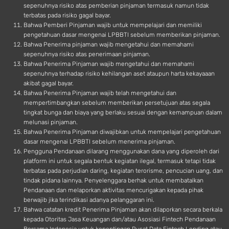
sepenuhnya risiko atas pemberian pinjaman termasuk namun tidak
terbatas pada risiko gagal bayar.
Bahwa Pemberi Pinjaman wajib untuk mempelajari dan memiliki
pengetahuan dasar mengenai LPBBTI sebelum memberikan pinjaman.
Bahwa Penerima pinjaman wajib mengetahui dan memahami
sepenuhnya risiko atas penerimaan pinjaman.
Bahwa Penerima Pinjaman wajib mengetahui dan memahami
sepenuhnya terhadap risiko kehilangan aset ataupun harta kekayaaan
akibat gagal bayar.
Bahwa Penerima Pinjaman wajib telah mengetahui dan
mempertimbangkan sebelum memberikan persetujuan atas segala
tingkat bunga dan biaya yang berlaku sesuai dengan kemampuan dalam
melunasi pinjaman.
Bahwa Penerima Pinjaman diwajibkan untuk mempelajari pengetahuan
dasar mengenai LPBBTI sebelum menerima pinjaman.
Pengguna Pendanaan dilarang menggunakan dana yang diperoleh dari
platform ini untuk segala bentuk kegiatan ilegal, termasuk tetapi tidak
terbatas pada perjudian daring, kegiatan terorisme, pencucian uang, dan
tindak pidana lainnya. Penyelenggara berhak untuk membatalkan
Pendanaan dan melaporkan aktivitas mencurigakan kepada pihak
berwajib jika terindikasi adanya pelanggaran ini.
Bahwa catatan kredit Penerima Pinjaman akan dilaporkan secara berkala
kepada Otoritas Jasa Keuangan dan/atau Asosiasi Fintech Pendanaan