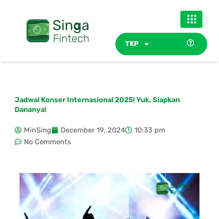
Skip
to
content
TKP
Jadwal Konser Internasional 2025! Yuk, Siapkan
Dananya!
MinSing
December 19, 2024
10:33 pm
No Comments