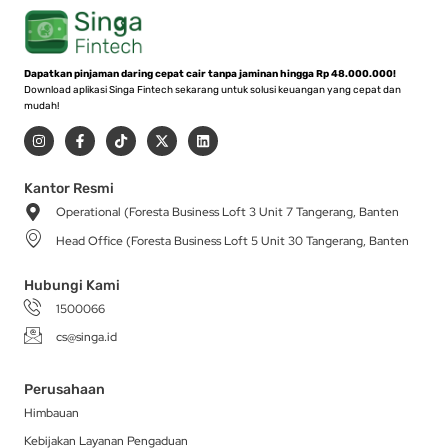
Dapatkan pinjaman daring cepat cair tanpa jaminan hingga Rp 48.000.000!
Download aplikasi Singa Fintech sekarang untuk solusi keuangan yang cepat dan
mudah!
I
F
T
X
L
n
a
i
-
i
s
c
k
t
n
t
e
t
w
k
a
b
o
i
e
Kantor Resmi
g
o
k
t
d
Operational (Foresta Business Loft 3 Unit 7 Tangerang, Banten
r
o
t
i
a
k
e
n
Head Office (Foresta Business Loft 5 Unit 30 Tangerang, Banten
m
-
r
f
Hubungi Kami
1500066
cs@singa.id
Perusahaan
Himbauan
Kebijakan Layanan Pengaduan