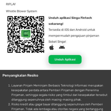
RIPLAY
Whistle Blower System
Unduh aplikasi Singa Fintech
sekarang!
Tersedia di iOS dan Android untuk
mempermudah pengajuan pinjaman
Sobat Singa!
A
A
p
n
p
d
Unduh Aplikasi
l
r
e
o
Penyangkalan Resiko
i
d
Layanan Pinjam Meminjam Berbasis Teknologi Informasi merupakan
kesepakatan perdata antara Pemberi Pinjaman dengan Penerima
Pinjaman, sehingga segala risiko yang timbul dari kesepakatan tersebut
ditanggung sepenuhnya oleh masing-masing pihak.
Risiko kredit atau gagal bayar ditanggung sepenuhnya oleh Pemberi
Pinjaman. Tidak ada lembaga atau otoritas negara yang bertanggung