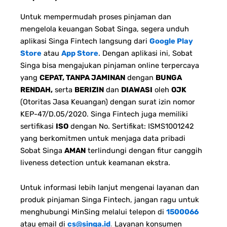
Untuk mempermudah proses pinjaman dan
mengelola keuangan Sobat Singa, segera unduh
aplikasi Singa Fintech langsung dari
Google Play
Store
atau
App Store
. Dengan aplikasi ini, Sobat
Singa bisa mengajukan pinjaman online terpercaya
yang
CEPAT, TANPA JAMINAN
dengan
BUNGA
RENDAH,
serta
BERIZIN
dan
DIAWASI
oleh
OJK
(Otoritas Jasa Keuangan) dengan surat izin nomor
KEP-47/D.05/2020. Singa Fintech juga memiliki
sertifikasi
ISO
dengan No. Sertifikat: ISMS1001242
yang berkomitmen untuk menjaga data pribadi
Sobat Singa
AMAN
terlindungi dengan fitur canggih
liveness detection untuk keamanan ekstra.
Untuk informasi lebih lanjut mengenai layanan dan
produk pinjaman Singa Fintech, jangan ragu untuk
menghubungi MinSing melalui telepon di
1500066
atau email di
cs@singa.id
.
Layanan konsumen