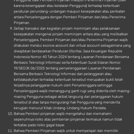
Pengguna, baik Pemberi Pinjaman maupun Penerima Pinjaman (baik
karena kesengajaan atau kelalaian Pengguna) terhadap ketentuan
peraturan perundang-undangan maupun kesepakatan atau perikatan
antara Penyelenggara dengan Pemberi Pinjaman dan/atau Penerima
Pinjaman.
Setiap transaksi dan kegiatan pinjam meminjam atau pelaksanaan
kesepakatan mengenai pinjam meminjam antara atau yang melibatkan
Penyelenggara, Pemberi Pinjaman dan/atau Penerima Pinjaman wajib
dilakukan melalui escrow account dan virtual account sebagaimana yang
diwajibkan berdasarkan Peraturan Otoritas Jasa Keuangan Republik
Indonesia Nomor 40 Tahun 2024 tentang Layanan Pendanaan Bersama
Berbasis Teknologi Informasi serta Ketentuan Surat Edaran Nomor
19/SEOJK.06/2025 tentang penyelenggaraan Layanan Pendanaan
Bersama Berbasis Teknologi Informasi dan pelanggaran atau
ketidakpatuhan terhadap ketentuan tersebut merupakan bukti telah
terjadinya pelanggaran hukum oleh Penyelenggara sehingga
Penyelenggara wajib menanggung ganti rugi yang diderita oleh masing-
masing Pengguna sebagai akibat langsung dari pelanggaran hukum
tersebut di atas tanpa mengurangi hak Pengguna yang menderita
kerugian menurut Kitab Undang-Undang Hukum Perdata.
Bahwa Pemberi pinjaman wajib mengetahui dan memahami
sepenuhnya risiko atas pemberian pinjaman termasuk namun tidak
terbatas pada risiko gagal bayar.
Bahwa Pemberi Pinjaman wajib untuk mempelajari dan memiliki