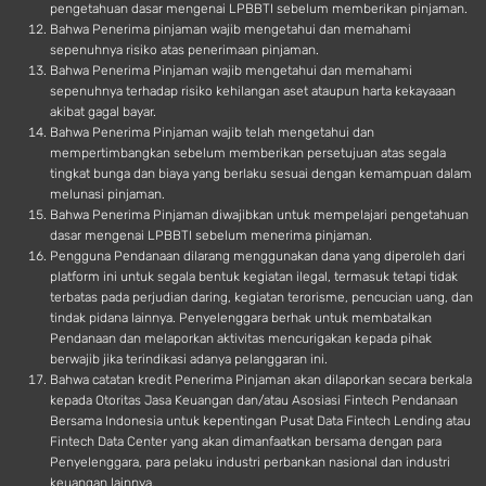
pengetahuan dasar mengenai LPBBTI sebelum memberikan pinjaman.
Bahwa Penerima pinjaman wajib mengetahui dan memahami
sepenuhnya risiko atas penerimaan pinjaman.
Bahwa Penerima Pinjaman wajib mengetahui dan memahami
sepenuhnya terhadap risiko kehilangan aset ataupun harta kekayaaan
akibat gagal bayar.
Bahwa Penerima Pinjaman wajib telah mengetahui dan
mempertimbangkan sebelum memberikan persetujuan atas segala
tingkat bunga dan biaya yang berlaku sesuai dengan kemampuan dalam
melunasi pinjaman.
Bahwa Penerima Pinjaman diwajibkan untuk mempelajari pengetahuan
dasar mengenai LPBBTI sebelum menerima pinjaman.
Pengguna Pendanaan dilarang menggunakan dana yang diperoleh dari
platform ini untuk segala bentuk kegiatan ilegal, termasuk tetapi tidak
terbatas pada perjudian daring, kegiatan terorisme, pencucian uang, dan
tindak pidana lainnya. Penyelenggara berhak untuk membatalkan
Pendanaan dan melaporkan aktivitas mencurigakan kepada pihak
berwajib jika terindikasi adanya pelanggaran ini.
Bahwa catatan kredit Penerima Pinjaman akan dilaporkan secara berkala
kepada Otoritas Jasa Keuangan dan/atau Asosiasi Fintech Pendanaan
Bersama Indonesia untuk kepentingan Pusat Data Fintech Lending atau
Fintech Data Center yang akan dimanfaatkan bersama dengan para
Penyelenggara, para pelaku industri perbankan nasional dan industri
keuangan lainnya.