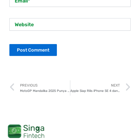
Website
Prev
N
PREVIOUS
NEXT
MotoGP Mandalika 2025 Punya VIP Luxury Tent, Apa Fasilitasnya?
Apple Siap Rilis iPhone SE 4 dan MacBook Air M4, Cek Fitur dan Harganya!