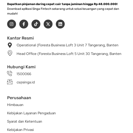
Dapatkan pinjaman daring cepat cair tanpa jaminan hingga Rp 48.000.000!
Download aplikasi Singa Fintech sekarang untuk solusi keuangan yang cepat dan
mudah!
I
F
T
X
L
n
a
i
-
i
s
c
k
t
n
t
e
t
w
k
a
b
o
i
e
Kantor Resmi
g
o
k
t
d
Operational (Foresta Business Loft 3 Unit 7 Tangerang, Banten
r
o
t
i
a
k
e
n
Head Office (Foresta Business Loft 5 Unit 30 Tangerang, Banten
m
-
r
f
Hubungi Kami
1500066
cs@singa.id
Perusahaan
Himbauan
Kebijakan Layanan Pengaduan
Syarat dan Ketentuan
Kebijakan Privasi