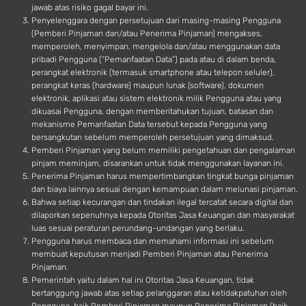
jawab atas risiko gagal bayar ini.
Penyelenggara dengan persetujuan dari masing-masing Pengguna
(Pemberi Pinjaman dan/atau Penerima Pinjaman) mengakses,
memperoleh, menyimpan, mengelola dan/atau menggunakan data
pribadi Pengguna (“Pemanfaatan Data”) pada atau di dalam benda,
perangkat elektronik (termasuk smartphone atau telepon seluler),
perangkat keras (hardware) maupun lunak (software), dokumen
elektronik, aplikasi atau sistem elektronik milik Pengguna atau yang
dikuasai Pengguna, dengan memberitahukan tujuan, batasan dan
mekanisme Pemanfaatan Data tersebut kepada Pengguna yang
bersangkutan sebelum memperoleh persetujuan yang dimaksud.
Pemberi Pinjaman yang belum memiliki pengetahuan dan pengalaman
pinjam meminjam, disarankan untuk tidak menggunakan layanan ini.
Penerima Pinjaman harus mempertimbangkan tingkat bunga pinjaman
dan biaya lainnya sesuai dengan kemampuan dalam melunasi pinjaman.
Bahwa setiap kecurangan dan tindakan ilegal tercatat secara digital dan
dilaporkan sepenuhnya kepada Otoritas Jasa Keuangan dan masyarakat
luas sesuai peraturan perundang-undangan yang berlaku.
Pengguna harus membaca dan memahami informasi ini sebelum
membuat keputusan menjadi Pemberi Pinjaman atau Penerima
Pinjaman.
Pemerintah yaitu dalam hal ini Otoritas Jasa Keuangan, tidak
bertanggung jawab atas setiap pelanggaran atau ketidakpatuhan oleh