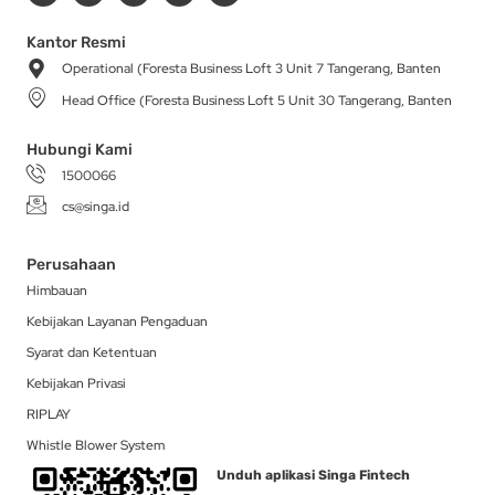
s
c
k
t
n
t
e
t
w
k
a
b
o
i
e
Kantor Resmi
g
o
k
t
d
Operational (Foresta Business Loft 3 Unit 7 Tangerang, Banten
r
o
t
i
a
k
e
n
Head Office (Foresta Business Loft 5 Unit 30 Tangerang, Banten
m
-
r
f
Hubungi Kami
1500066
cs@singa.id
Perusahaan
Himbauan
Kebijakan Layanan Pengaduan
Syarat dan Ketentuan
Kebijakan Privasi
RIPLAY
Whistle Blower System
Unduh aplikasi Singa Fintech