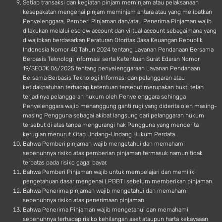
Setiap transaksi dan kegiatan pinjam meminjam atau pelaksanaan
kesepakatan mengenai pinjam meminjam antara atau yang melibatkan
Penyelenggara, Pemberi Pinjaman dan/atau Penerima Pinjaman wajib
dilakukan melalui escrow account dan virtual account sebagaimana yang
diwajibkan berdasarkan Peraturan Otoritas Jasa Keuangan Republik
Indonesia Nomor 40 Tahun 2024 tentang Layanan Pendanaan Bersama
Berbasis Teknologi Informasi serta Ketentuan Surat Edaran Nomor
19/SEOJK.06/2025 tentang penyelenggaraan Layanan Pendanaan
Bersama Berbasis Teknologi Informasi dan pelanggaran atau
ketidakpatuhan terhadap ketentuan tersebut merupakan bukti telah
terjadinya pelanggaran hukum oleh Penyelenggara sehingga
Penyelenggara wajib menanggung ganti rugi yang diderita oleh masing-
masing Pengguna sebagai akibat langsung dari pelanggaran hukum
tersebut di atas tanpa mengurangi hak Pengguna yang menderita
kerugian menurut Kitab Undang-Undang Hukum Perdata.
Bahwa Pemberi pinjaman wajib mengetahui dan memahami
sepenuhnya risiko atas pemberian pinjaman termasuk namun tidak
terbatas pada risiko gagal bayar.
Bahwa Pemberi Pinjaman wajib untuk mempelajari dan memiliki
pengetahuan dasar mengenai LPBBTI sebelum memberikan pinjaman.
Bahwa Penerima pinjaman wajib mengetahui dan memahami
sepenuhnya risiko atas penerimaan pinjaman.
Bahwa Penerima Pinjaman wajib mengetahui dan memahami
sepenuhnya terhadap risiko kehilangan aset ataupun harta kekayaaan