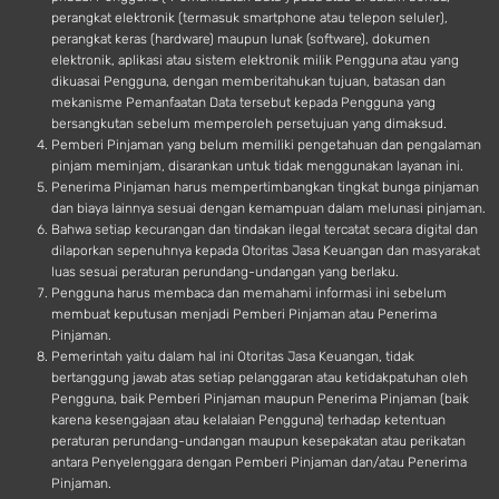
perangkat elektronik (termasuk smartphone atau telepon seluler),
perangkat keras (hardware) maupun lunak (software), dokumen
elektronik, aplikasi atau sistem elektronik milik Pengguna atau yang
dikuasai Pengguna, dengan memberitahukan tujuan, batasan dan
mekanisme Pemanfaatan Data tersebut kepada Pengguna yang
bersangkutan sebelum memperoleh persetujuan yang dimaksud.
Pemberi Pinjaman yang belum memiliki pengetahuan dan pengalaman
pinjam meminjam, disarankan untuk tidak menggunakan layanan ini.
Penerima Pinjaman harus mempertimbangkan tingkat bunga pinjaman
dan biaya lainnya sesuai dengan kemampuan dalam melunasi pinjaman.
Bahwa setiap kecurangan dan tindakan ilegal tercatat secara digital dan
dilaporkan sepenuhnya kepada Otoritas Jasa Keuangan dan masyarakat
luas sesuai peraturan perundang-undangan yang berlaku.
Pengguna harus membaca dan memahami informasi ini sebelum
membuat keputusan menjadi Pemberi Pinjaman atau Penerima
Pinjaman.
Pemerintah yaitu dalam hal ini Otoritas Jasa Keuangan, tidak
bertanggung jawab atas setiap pelanggaran atau ketidakpatuhan oleh
Pengguna, baik Pemberi Pinjaman maupun Penerima Pinjaman (baik
karena kesengajaan atau kelalaian Pengguna) terhadap ketentuan
peraturan perundang-undangan maupun kesepakatan atau perikatan
antara Penyelenggara dengan Pemberi Pinjaman dan/atau Penerima
Pinjaman.