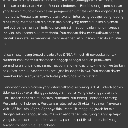
PT Abadi Sejahtera Finansindo merupakan penyelenggara LPBBTI yang
didirikan berdasarkan Hukum Republik Indonesia. Berdiri sebagai perusahaan
yang telah diatur oleh dan dalam pengawasan Otoritas Jasa Keuangan (OJK) di
Indonesia, Perusahaan menyediakan layanan interfacing sebagai penghubung
pihak yang memberikan pinjaman dan pihak yang membutuhkan pinjaman
meliputi pendanaan dari individu, organisasi, maupun badan hukum kepada
individu atau badan hukum tertentu. Perusahaan tidak menyediakan segala
bentuk saran atau rekomendasi pendanaan terkait pilihan-pilihan dalam situs
ini.
Isi dan materi yang tersedia pada situs SINGA Fintech dimaksudkan untuk
memberikan informasi dan tidak dianggap sebagai sebuah penawaran,
permohonan, undangan, saran, maupun rekomendasi untuk menginvestasikan
sekuritas, produk pasar modal, atau jasa keuangan lainya. Perusahaan dalam
memberikan jasanya hanya terbatas pada fungsi administratif.
Pendanaan dan pinjaman yang ditempatkan di rekening SINGA Fintech adalah
tidak dan tidak akan dianggap sebagai simpanan yang diselenggarakan oleh
Perusahaan seperti diatur dalam Peraturan Perundang-Undangan tentang
Perbankan di Indonesia. Perusahaan atau setiap Direktur, Pegawai, Karyawan,
Wakil, Afiliasi, atau Agen-Agennya tidak memiliki tanggung jawab terkait
dengan setiap gangguan atau masalah yang terjadi atau yang dianggap terjadi
yang disebabkan oleh minimnya persiapan atau publikasi dari materi yang
tercantum pada situs Perusahaan.