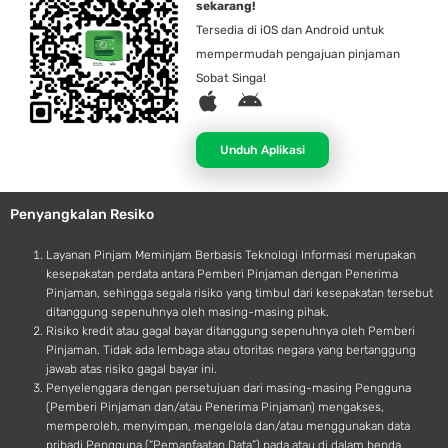
sekarang!
Tersedia di iOS dan Android untuk
mempermudah pengajuan pinjaman
Sobat Singa!
A
A
p
n
p
d
Unduh Aplikasi
l
r
e
o
Penyangkalan Resiko
i
d
Layanan Pinjam Meminjam Berbasis Teknologi Informasi merupakan
kesepakatan perdata antara Pemberi Pinjaman dengan Penerima
Pinjaman, sehingga segala risiko yang timbul dari kesepakatan tersebut
ditanggung sepenuhnya oleh masing-masing pihak.
Risiko kredit atau gagal bayar ditanggung sepenuhnya oleh Pemberi
Pinjaman. Tidak ada lembaga atau otoritas negara yang bertanggung
jawab atas risiko gagal bayar ini.
Penyelenggara dengan persetujuan dari masing-masing Pengguna
(Pemberi Pinjaman dan/atau Penerima Pinjaman) mengakses,
memperoleh, menyimpan, mengelola dan/atau menggunakan data
pribadi Pengguna (“Pemanfaatan Data”) pada atau di dalam benda,