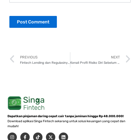
Prev
N
PREVIOUS
NEXT
Fintech Lending dan Regulasinya, Apa yang Perlu Diketahui Lender?
Kenali Profil Risiko Diri Sebelum Jadi Lender di P2P Lending!
Dapatkan pinjaman daring cepat cair tanpa jaminan hingga Rp 48.000.000!
Download aplikasi Singa Fintech sekarang untuk solusi keuangan yang cepat dan
mudah!
I
F
T
X
L
n
a
i
-
i