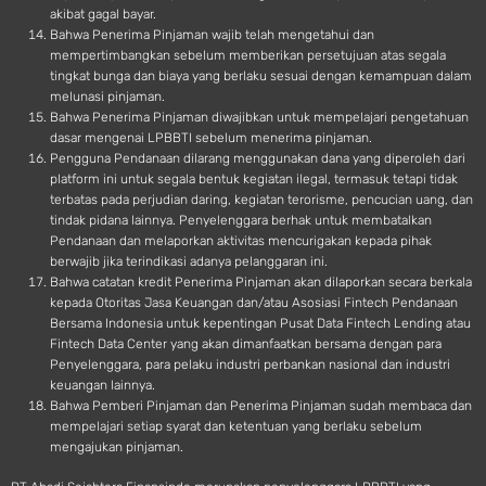
akibat gagal bayar.
Bahwa Penerima Pinjaman wajib telah mengetahui dan
mempertimbangkan sebelum memberikan persetujuan atas segala
tingkat bunga dan biaya yang berlaku sesuai dengan kemampuan dalam
melunasi pinjaman.
Bahwa Penerima Pinjaman diwajibkan untuk mempelajari pengetahuan
dasar mengenai LPBBTI sebelum menerima pinjaman.
Pengguna Pendanaan dilarang menggunakan dana yang diperoleh dari
platform ini untuk segala bentuk kegiatan ilegal, termasuk tetapi tidak
terbatas pada perjudian daring, kegiatan terorisme, pencucian uang, dan
tindak pidana lainnya. Penyelenggara berhak untuk membatalkan
Pendanaan dan melaporkan aktivitas mencurigakan kepada pihak
berwajib jika terindikasi adanya pelanggaran ini.
Bahwa catatan kredit Penerima Pinjaman akan dilaporkan secara berkala
kepada Otoritas Jasa Keuangan dan/atau Asosiasi Fintech Pendanaan
Bersama Indonesia untuk kepentingan Pusat Data Fintech Lending atau
Fintech Data Center yang akan dimanfaatkan bersama dengan para
Penyelenggara, para pelaku industri perbankan nasional dan industri
keuangan lainnya.
Bahwa Pemberi Pinjaman dan Penerima Pinjaman sudah membaca dan
mempelajari setiap syarat dan ketentuan yang berlaku sebelum
mengajukan pinjaman.