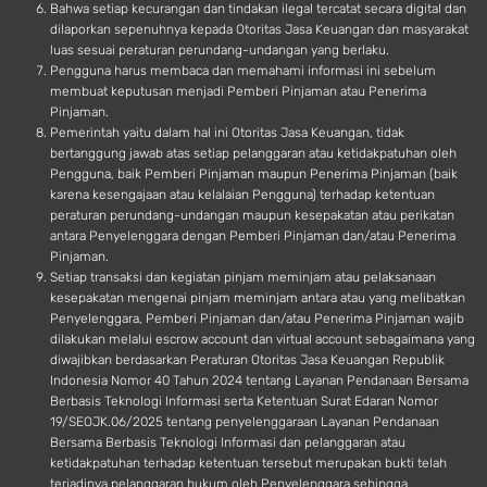
Bahwa setiap kecurangan dan tindakan ilegal tercatat secara digital dan
dilaporkan sepenuhnya kepada Otoritas Jasa Keuangan dan masyarakat
luas sesuai peraturan perundang-undangan yang berlaku.
Pengguna harus membaca dan memahami informasi ini sebelum
membuat keputusan menjadi Pemberi Pinjaman atau Penerima
Pinjaman.
Pemerintah yaitu dalam hal ini Otoritas Jasa Keuangan, tidak
bertanggung jawab atas setiap pelanggaran atau ketidakpatuhan oleh
Pengguna, baik Pemberi Pinjaman maupun Penerima Pinjaman (baik
karena kesengajaan atau kelalaian Pengguna) terhadap ketentuan
peraturan perundang-undangan maupun kesepakatan atau perikatan
antara Penyelenggara dengan Pemberi Pinjaman dan/atau Penerima
Pinjaman.
Setiap transaksi dan kegiatan pinjam meminjam atau pelaksanaan
kesepakatan mengenai pinjam meminjam antara atau yang melibatkan
Penyelenggara, Pemberi Pinjaman dan/atau Penerima Pinjaman wajib
dilakukan melalui escrow account dan virtual account sebagaimana yang
diwajibkan berdasarkan Peraturan Otoritas Jasa Keuangan Republik
Indonesia Nomor 40 Tahun 2024 tentang Layanan Pendanaan Bersama
Berbasis Teknologi Informasi serta Ketentuan Surat Edaran Nomor
19/SEOJK.06/2025 tentang penyelenggaraan Layanan Pendanaan
Bersama Berbasis Teknologi Informasi dan pelanggaran atau
ketidakpatuhan terhadap ketentuan tersebut merupakan bukti telah
terjadinya pelanggaran hukum oleh Penyelenggara sehingga