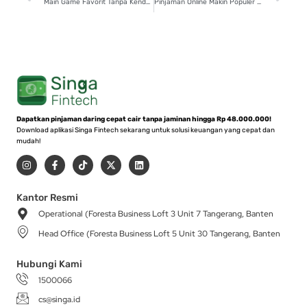
Main Game Favorit Tanpa Kendala, Ini Cara Mudah Isi dan Top Up Voucher
Pinjaman Online Makin Populer di Indonesia, Ini 6 Alasan Positifnya!
Dapatkan pinjaman daring cepat cair tanpa jaminan hingga Rp 48.000.000!
Download aplikasi Singa Fintech sekarang untuk solusi keuangan yang cepat dan
mudah!
I
F
T
X
L
n
a
i
-
i
s
c
k
t
n
t
e
t
w
k
a
b
o
i
e
Kantor Resmi
g
o
k
t
d
Operational (Foresta Business Loft 3 Unit 7 Tangerang, Banten
r
o
t
i
a
k
e
n
Head Office (Foresta Business Loft 5 Unit 30 Tangerang, Banten
m
-
r
f
Hubungi Kami
1500066
cs@singa.id