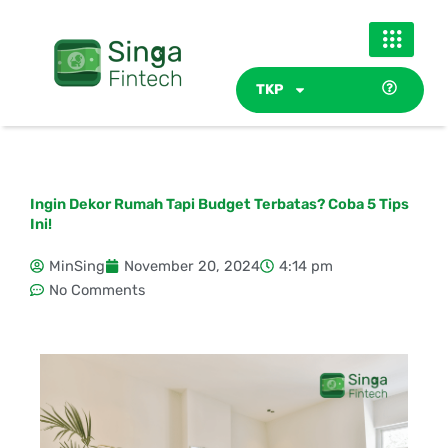
Skip
to
content
TKP
Ingin Dekor Rumah Tapi Budget Terbatas? Coba 5 Tips
Ini!
MinSing
November 20, 2024
4:14 pm
No Comments