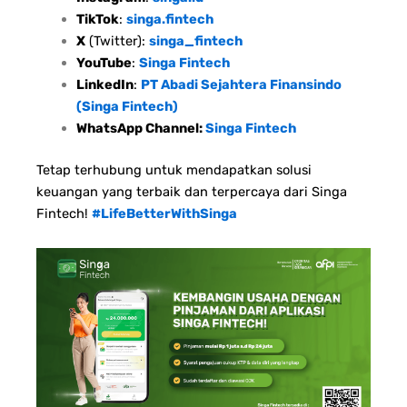
TikTok
:
singa.fintech
X
(Twitter):
singa_fintech
YouTube
:
Singa Fintech
LinkedIn
:
PT Abadi Sejahtera Finansindo
(Singa Fintech)
WhatsApp Channel:
Singa Fintech
Tetap terhubung untuk mendapatkan solusi
keuangan yang terbaik dan terpercaya dari Singa
Fintech!
#LifeBetterWithSinga