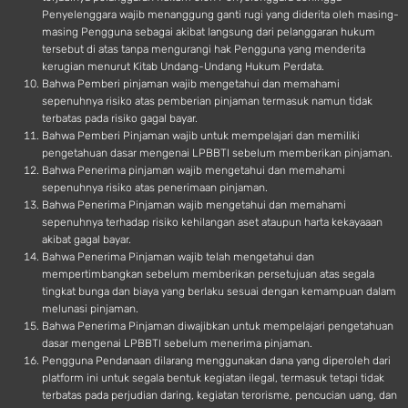
Penyelenggara wajib menanggung ganti rugi yang diderita oleh masing-
masing Pengguna sebagai akibat langsung dari pelanggaran hukum
tersebut di atas tanpa mengurangi hak Pengguna yang menderita
kerugian menurut Kitab Undang-Undang Hukum Perdata.
Bahwa Pemberi pinjaman wajib mengetahui dan memahami
sepenuhnya risiko atas pemberian pinjaman termasuk namun tidak
terbatas pada risiko gagal bayar.
Bahwa Pemberi Pinjaman wajib untuk mempelajari dan memiliki
pengetahuan dasar mengenai LPBBTI sebelum memberikan pinjaman.
Bahwa Penerima pinjaman wajib mengetahui dan memahami
sepenuhnya risiko atas penerimaan pinjaman.
Bahwa Penerima Pinjaman wajib mengetahui dan memahami
sepenuhnya terhadap risiko kehilangan aset ataupun harta kekayaaan
akibat gagal bayar.
Bahwa Penerima Pinjaman wajib telah mengetahui dan
mempertimbangkan sebelum memberikan persetujuan atas segala
tingkat bunga dan biaya yang berlaku sesuai dengan kemampuan dalam
melunasi pinjaman.
Bahwa Penerima Pinjaman diwajibkan untuk mempelajari pengetahuan
dasar mengenai LPBBTI sebelum menerima pinjaman.
Pengguna Pendanaan dilarang menggunakan dana yang diperoleh dari
platform ini untuk segala bentuk kegiatan ilegal, termasuk tetapi tidak
terbatas pada perjudian daring, kegiatan terorisme, pencucian uang, dan