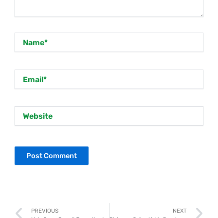
Name*
Email*
Website
Prev
N
PREVIOUS
NEXT