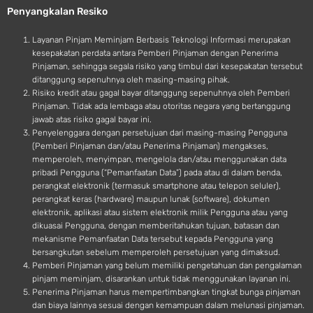
Penyangkalan Resiko
i
d
Layanan Pinjam Meminjam Berbasis Teknologi Informasi merupakan
kesepakatan perdata antara Pemberi Pinjaman dengan Penerima
Pinjaman, sehingga segala risiko yang timbul dari kesepakatan tersebut
ditanggung sepenuhnya oleh masing-masing pihak.
Risiko kredit atau gagal bayar ditanggung sepenuhnya oleh Pemberi
Pinjaman. Tidak ada lembaga atau otoritas negara yang bertanggung
jawab atas risiko gagal bayar ini.
Penyelenggara dengan persetujuan dari masing-masing Pengguna
(Pemberi Pinjaman dan/atau Penerima Pinjaman) mengakses,
memperoleh, menyimpan, mengelola dan/atau menggunakan data
pribadi Pengguna (“Pemanfaatan Data”) pada atau di dalam benda,
perangkat elektronik (termasuk smartphone atau telepon seluler),
perangkat keras (hardware) maupun lunak (software), dokumen
elektronik, aplikasi atau sistem elektronik milik Pengguna atau yang
dikuasai Pengguna, dengan memberitahukan tujuan, batasan dan
mekanisme Pemanfaatan Data tersebut kepada Pengguna yang
bersangkutan sebelum memperoleh persetujuan yang dimaksud.
Pemberi Pinjaman yang belum memiliki pengetahuan dan pengalaman
pinjam meminjam, disarankan untuk tidak menggunakan layanan ini.
Penerima Pinjaman harus mempertimbangkan tingkat bunga pinjaman
dan biaya lainnya sesuai dengan kemampuan dalam melunasi pinjaman.