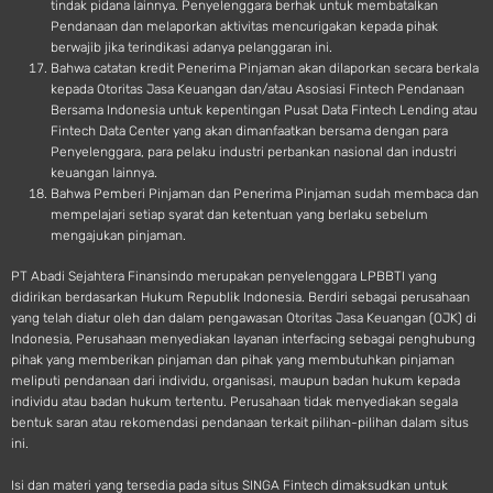
tindak pidana lainnya. Penyelenggara berhak untuk membatalkan
Pendanaan dan melaporkan aktivitas mencurigakan kepada pihak
berwajib jika terindikasi adanya pelanggaran ini.
Bahwa catatan kredit Penerima Pinjaman akan dilaporkan secara berkala
kepada Otoritas Jasa Keuangan dan/atau Asosiasi Fintech Pendanaan
Bersama Indonesia untuk kepentingan Pusat Data Fintech Lending atau
Fintech Data Center yang akan dimanfaatkan bersama dengan para
Penyelenggara, para pelaku industri perbankan nasional dan industri
keuangan lainnya.
Bahwa Pemberi Pinjaman dan Penerima Pinjaman sudah membaca dan
mempelajari setiap syarat dan ketentuan yang berlaku sebelum
mengajukan pinjaman.
PT Abadi Sejahtera Finansindo merupakan penyelenggara LPBBTI yang
didirikan berdasarkan Hukum Republik Indonesia. Berdiri sebagai perusahaan
yang telah diatur oleh dan dalam pengawasan Otoritas Jasa Keuangan (OJK) di
Indonesia, Perusahaan menyediakan layanan interfacing sebagai penghubung
pihak yang memberikan pinjaman dan pihak yang membutuhkan pinjaman
meliputi pendanaan dari individu, organisasi, maupun badan hukum kepada
individu atau badan hukum tertentu. Perusahaan tidak menyediakan segala
bentuk saran atau rekomendasi pendanaan terkait pilihan-pilihan dalam situs
ini.
Isi dan materi yang tersedia pada situs SINGA Fintech dimaksudkan untuk