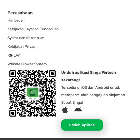
Perusahaan
Himbauan
Kebijakan Layanan Pengaduan
Syarat dan Ketentuan
Kebijakan Privasi
RIPLAY
Whistle Blower System
Unduh aplikasi Singa Fintech
sekarang!
Tersedia di iOS dan Android untuk
mempermudah pengajuan pinjaman
Sobat Singa!
A
A
p
n
p
d
Unduh Aplikasi
l
r
e
o