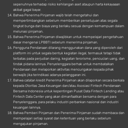
sepenuhnya terhadap risiko kehilangan aset ataupun harta kekayaaan
akibat gagal bayar.
Bahwa Penerima Pinjaman wajib telah mengetahui dan
mempertimbangkan sebelum memberikan persetujuan atas segala
tingkat bunga dan biaya yang berlaku sesuai dengan kemampuan dalam
melunasi pinjaman.
Bahwa Penerima Pinjaman diwajibkan untuk mempelajari pengetahuan
dasar mengenai LPBBTI sebelum menerima pinjaman.
Pengguna Pendanaan dilarang menggunakan dana yang diperoleh dari
platform ini untuk segala bentuk kegiatan ilegal, termasuk tetapi tidak
terbatas pada perjudian daring, kegiatan terorisme, pencucian uang, dan
tindak pidana lainnya. Penyelenggara berhak untuk membatalkan
Pendanaan dan melaporkan aktivitas mencurigakan kepada pihak
berwajib jika terindikasi adanya pelanggaran ini.
Bahwa catatan kredit Penerima Pinjaman akan dilaporkan secara berkala
kepada Otoritas Jasa Keuangan dan/atau Asosiasi Fintech Pendanaan
Bersama Indonesia untuk kepentingan Pusat Data Fintech Lending atau
Fintech Data Center yang akan dimanfaatkan bersama dengan para
Penyelenggara, para pelaku industri perbankan nasional dan industri
keuangan lainnya.
Bahwa Pemberi Pinjaman dan Penerima Pinjaman sudah membaca dan
mempelajari setiap syarat dan ketentuan yang berlaku sebelum
mengajukan pinjaman.