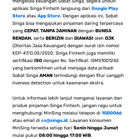
mengelola keuangan Sobat Singa, segera unduh
aplikasi Singa Fintech langsung dari
Google Play
Store
atau
App Store
. Dengan aplikasi ini, Sobat
Singa bisa mengajukan pinjaman daring terpercaya
yang
CEPAT, TANPA JAMINAN
dengan
BUNGA
RENDAH,
serta
BERIZIN
dan
DIAWASI
oleh
OJK
(Otoritas Jasa Keuangan) dengan surat izin nomor
KEP-47/D.05/2020. Singa Fintech juga memiliki
sertifikasi
ISO
dengan No. Sertifikat: ISMS1001242
yang berkomitmen untuk menjaga data pribadi
Sobat Singa
AMAN
terlindungi dengan fitur canggih
liveness detection untuk keamanan ekstra.
Untuk informasi lebih lanjut mengenai layanan dan
produk pinjaman Singa Fintech, jangan ragu untuk
menghubungi MinSing melalui telepon di
1500066
atau email di
cs@singa.id
.
Layanan konsumen
MinSing tersedia setiap hari
Senin hingga Jumat
mulai pukul
08:00 hingga 17:00 WIB
.