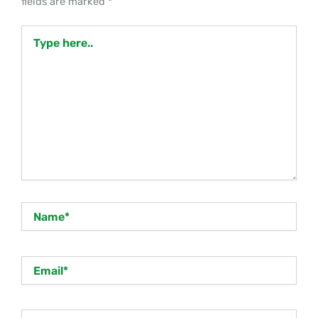
fields are marked
*
Type
here..
Name*
Email*
Website