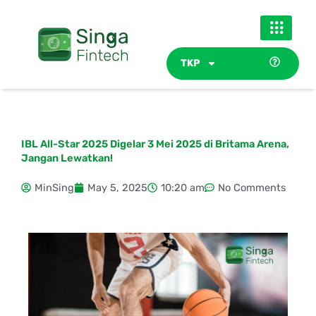
Skip
to
content
TKP
IBL All-Star 2025 Digelar 3 Mei 2025 di Britama Arena,
Jangan Lewatkan!
MinSing
May 5, 2025
10:20 am
No Comments