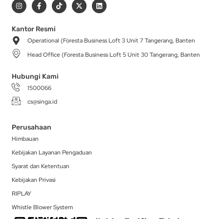
I
F
T
X
L
n
a
i
-
i
s
c
k
t
n
t
e
t
w
k
a
b
o
i
e
Kantor Resmi
g
o
k
t
d
Operational (Foresta Business Loft 3 Unit 7 Tangerang, Banten
r
o
t
i
a
k
e
n
Head Office (Foresta Business Loft 5 Unit 30 Tangerang, Banten
m
-
r
f
Hubungi Kami
1500066
cs@singa.id
Perusahaan
Himbauan
Kebijakan Layanan Pengaduan
Syarat dan Ketentuan
Kebijakan Privasi
RIPLAY
Whistle Blower System