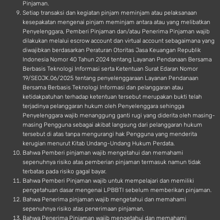
Pinjaman.
Setiap transaksi dan kegiatan pinjam meminjam atau pelaksanaan
kesepakatan mengenai pinjam meminjam antara atau yang melibatkan
Penyelenggara, Pemberi Pinjaman dan/atau Penerima Pinjaman wajib
dilakukan melalui escrow account dan virtual account sebagaimana yang
diwajibkan berdasarkan Peraturan Otoritas Jasa Keuangan Republik
Indonesia Nomor 40 Tahun 2024 tentang Layanan Pendanaan Bersama
Berbasis Teknologi Informasi serta Ketentuan Surat Edaran Nomor
19/SEOJK.06/2025 tentang penyelenggaraan Layanan Pendanaan
Bersama Berbasis Teknologi Informasi dan pelanggaran atau
ketidakpatuhan terhadap ketentuan tersebut merupakan bukti telah
terjadinya pelanggaran hukum oleh Penyelenggara sehingga
Penyelenggara wajib menanggung ganti rugi yang diderita oleh masing-
masing Pengguna sebagai akibat langsung dari pelanggaran hukum
tersebut di atas tanpa mengurangi hak Pengguna yang menderita
kerugian menurut Kitab Undang-Undang Hukum Perdata.
Bahwa Pemberi pinjaman wajib mengetahui dan memahami
sepenuhnya risiko atas pemberian pinjaman termasuk namun tidak
terbatas pada risiko gagal bayar.
Bahwa Pemberi Pinjaman wajib untuk mempelajari dan memiliki
pengetahuan dasar mengenai LPBBTI sebelum memberikan pinjaman.
Bahwa Penerima pinjaman wajib mengetahui dan memahami
sepenuhnya risiko atas penerimaan pinjaman.
Bahwa Penerima Pinjaman wajib mengetahui dan memahami