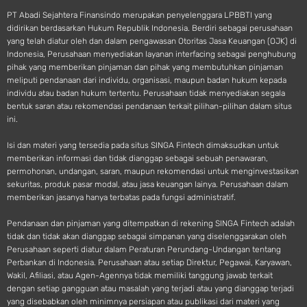
PT Abadi Sejahtera Finansindo merupakan penyelenggara LPBBTI yang
didirikan berdasarkan Hukum Republik Indonesia. Berdiri sebagai perusahaan
yang telah diatur oleh dan dalam pengawasan Otoritas Jasa Keuangan (OJK) di
Indonesia, Perusahaan menyediakan layanan interfacing sebagai penghubung
pihak yang memberikan pinjaman dan pihak yang membutuhkan pinjaman
meliputi pendanaan dari individu, organisasi, maupun badan hukum kepada
individu atau badan hukum tertentu. Perusahaan tidak menyediakan segala
bentuk saran atau rekomendasi pendanaan terkait pilihan-pilihan dalam situs
ini.
Isi dan materi yang tersedia pada situs SINGA Fintech dimaksudkan untuk
memberikan informasi dan tidak dianggap sebagai sebuah penawaran,
permohonan, undangan, saran, maupun rekomendasi untuk menginvestasikan
sekuritas, produk pasar modal, atau jasa keuangan lainya. Perusahaan dalam
memberikan jasanya hanya terbatas pada fungsi administratif.
Pendanaan dan pinjaman yang ditempatkan di rekening SINGA Fintech adalah
tidak dan tidak akan dianggap sebagai simpanan yang diselenggarakan oleh
Perusahaan seperti diatur dalam Peraturan Perundang-Undangan tentang
Perbankan di Indonesia. Perusahaan atau setiap Direktur, Pegawai, Karyawan,
Wakil, Afiliasi, atau Agen-Agennya tidak memiliki tanggung jawab terkait
dengan setiap gangguan atau masalah yang terjadi atau yang dianggap terjadi
yang disebabkan oleh minimnya persiapan atau publikasi dari materi yang