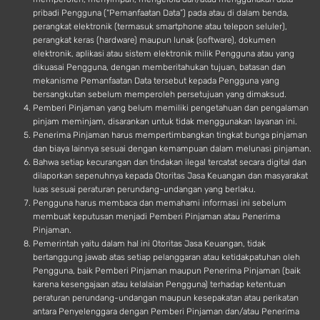
pribadi Pengguna (“Pemanfaatan Data”) pada atau di dalam benda,
perangkat elektronik (termasuk smartphone atau telepon seluler),
perangkat keras (hardware) maupun lunak (software), dokumen
elektronik, aplikasi atau sistem elektronik milik Pengguna atau yang
dikuasai Pengguna, dengan memberitahukan tujuan, batasan dan
mekanisme Pemanfaatan Data tersebut kepada Pengguna yang
bersangkutan sebelum memperoleh persetujuan yang dimaksud.
Pemberi Pinjaman yang belum memiliki pengetahuan dan pengalaman
pinjam meminjam, disarankan untuk tidak menggunakan layanan ini.
Penerima Pinjaman harus mempertimbangkan tingkat bunga pinjaman
dan biaya lainnya sesuai dengan kemampuan dalam melunasi pinjaman.
Bahwa setiap kecurangan dan tindakan ilegal tercatat secara digital dan
dilaporkan sepenuhnya kepada Otoritas Jasa Keuangan dan masyarakat
luas sesuai peraturan perundang-undangan yang berlaku.
Pengguna harus membaca dan memahami informasi ini sebelum
membuat keputusan menjadi Pemberi Pinjaman atau Penerima
Pinjaman.
Pemerintah yaitu dalam hal ini Otoritas Jasa Keuangan, tidak
bertanggung jawab atas setiap pelanggaran atau ketidakpatuhan oleh
Pengguna, baik Pemberi Pinjaman maupun Penerima Pinjaman (baik
karena kesengajaan atau kelalaian Pengguna) terhadap ketentuan
peraturan perundang-undangan maupun kesepakatan atau perikatan
antara Penyelenggara dengan Pemberi Pinjaman dan/atau Penerima