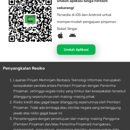
Unduh aplikasi Singa Fintech
sekarang!
Tersedia di iOS dan Android untuk
mempermudah pengajuan pinjaman
Sobat Singa!
A
A
p
n
p
d
Unduh Aplikasi
l
r
e
o
Penyangkalan Resiko
i
d
Layanan Pinjam Meminjam Berbasis Teknologi Informasi merupakan
kesepakatan perdata antara Pemberi Pinjaman dengan Penerima
Pinjaman, sehingga segala risiko yang timbul dari kesepakatan tersebut
ditanggung sepenuhnya oleh masing-masing pihak.
Risiko kredit atau gagal bayar ditanggung sepenuhnya oleh Pemberi
Pinjaman. Tidak ada lembaga atau otoritas negara yang bertanggung
jawab atas risiko gagal bayar ini.
Penyelenggara dengan persetujuan dari masing-masing Pengguna
(Pemberi Pinjaman dan/atau Penerima Pinjaman) mengakses,
memperoleh, menyimpan, mengelola dan/atau menggunakan data