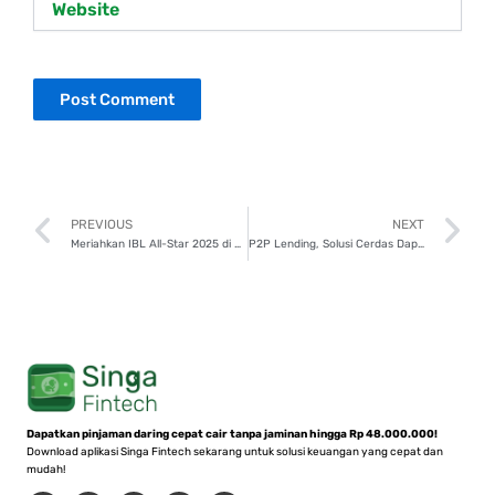
Prev
N
PREVIOUS
NEXT
Meriahkan IBL All-Star 2025 di Britama Arena, Dapatkan Tiketmu Sekarang!
P2P Lending, Solusi Cerdas Dapat Modal Usaha Tanpa Ribet
Dapatkan pinjaman daring cepat cair tanpa jaminan hingga Rp 48.000.000!
Download aplikasi Singa Fintech sekarang untuk solusi keuangan yang cepat dan
mudah!