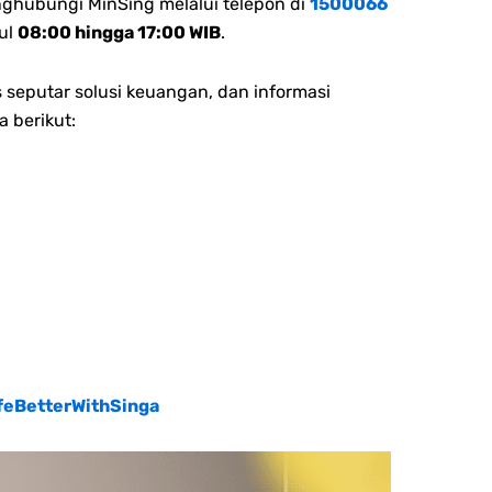
nghubungi MinSing melalui telepon di
1500066
ul
08:00 hingga 17:00 WIB
.
 seputar solusi keuangan, dan informasi
a berikut:
feBetterWithSinga