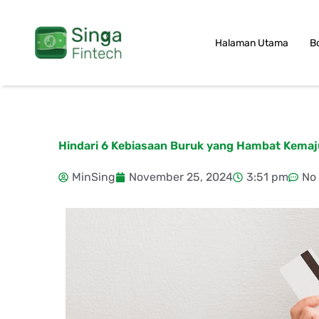
Skip
to
Halaman Utama
B
content
Hindari 6 Kebiasaan Buruk yang Hambat Kemaj
MinSing
November 25, 2024
3:51 pm
No