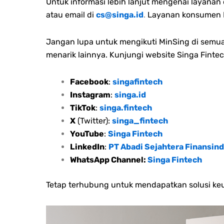
Untuk informasi lebih lanjut mengenai layana
atau email di
cs@singa.id
.
Layanan konsumen M
Jangan lupa untuk mengikuti MinSing di semua 
menarik lainnya. Kunjungi website Singa Fintec
Facebook
:
singafintech
Instagram
:
singa.id
TikTok
:
singa.fintech
X
(Twitter):
singa_fintech
YouTube
:
Singa Fintech
LinkedIn
:
PT Abadi Sejahtera Finansind
WhatsApp Channel:
Singa Fintech
Tetap terhubung untuk mendapatkan solusi keu