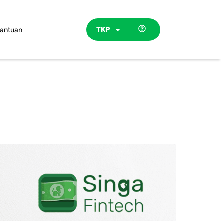
TKP
antuan