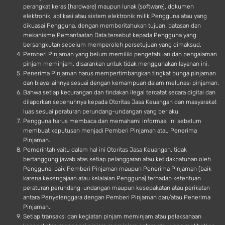
perangkat keras (hardware) maupun lunak (software), dokumen
elektronik, aplikasi atau sistem elektronik milik Pengguna atau yang
dikuasai Pengguna, dengan memberitahukan tujuan, batasan dan
mekanisme Pemanfaatan Data tersebut kepada Pengguna yang
bersangkutan sebelum memperoleh persetujuan yang dimaksud.
Pemberi Pinjaman yang belum memiliki pengetahuan dan pengalaman
pinjam meminjam, disarankan untuk tidak menggunakan layanan ini.
Penerima Pinjaman harus mempertimbangkan tingkat bunga pinjaman
dan biaya lainnya sesuai dengan kemampuan dalam melunasi pinjaman.
Bahwa setiap kecurangan dan tindakan ilegal tercatat secara digital dan
dilaporkan sepenuhnya kepada Otoritas Jasa Keuangan dan masyarakat
luas sesuai peraturan perundang-undangan yang berlaku.
Pengguna harus membaca dan memahami informasi ini sebelum
membuat keputusan menjadi Pemberi Pinjaman atau Penerima
Pinjaman.
Pemerintah yaitu dalam hal ini Otoritas Jasa Keuangan, tidak
bertanggung jawab atas setiap pelanggaran atau ketidakpatuhan oleh
Pengguna, baik Pemberi Pinjaman maupun Penerima Pinjaman (baik
karena kesengajaan atau kelalaian Pengguna) terhadap ketentuan
peraturan perundang-undangan maupun kesepakatan atau perikatan
antara Penyelenggara dengan Pemberi Pinjaman dan/atau Penerima
Pinjaman.
Setiap transaksi dan kegiatan pinjam meminjam atau pelaksanaan