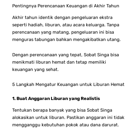
Pentingnya Perencanaan Keuangan di Akhir Tahun
Akhir tahun identik dengan pengeluaran ekstra
seperti hadiah, liburan, atau acara keluarga. Tanpa
perencanaan yang matang, pengeluaran ini bisa
menguras tabungan bahkan mengakibatkan utang.
Dengan perencanaan yang tepat, Sobat Singa bisa
menikmati liburan hemat dan tetap memiliki
keuangan yang sehat.
5 Langkah Mengatur Keuangan untuk Liburan Hemat
1. Buat Anggaran Liburan yang Realistis
Tentukan berapa banyak yang bisa Sobat Singa
alokasikan untuk liburan. Pastikan anggaran ini tidak
mengganggu kebutuhan pokok atau dana darurat.