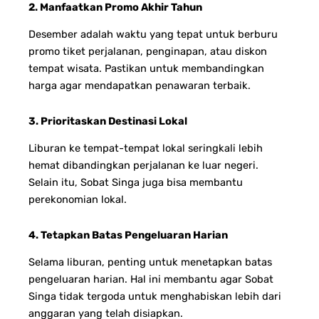
2. Manfaatkan Promo Akhir Tahun
Desember adalah waktu yang tepat untuk berburu
promo tiket perjalanan, penginapan, atau diskon
tempat wisata. Pastikan untuk membandingkan
harga agar mendapatkan penawaran terbaik.
3. Prioritaskan Destinasi Lokal
Liburan ke tempat-tempat lokal seringkali lebih
hemat dibandingkan perjalanan ke luar negeri.
Selain itu, Sobat Singa juga bisa membantu
perekonomian lokal.
4. Tetapkan Batas Pengeluaran Harian
Selama liburan, penting untuk menetapkan batas
pengeluaran harian. Hal ini membantu agar Sobat
Singa tidak tergoda untuk menghabiskan lebih dari
anggaran yang telah disiapkan.