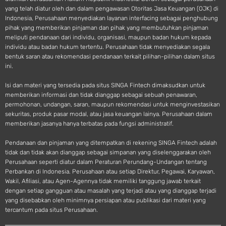
yang telah diatur oleh dan dalam pengawasan Otoritas Jasa Keuangan (OJK) di
Indonesia, Perusahaan menyediakan layanan interfacing sebagai penghubung
pihak yang memberikan pinjaman dan pihak yang membutuhkan pinjaman
meliputi pendanaan dari individu, organisasi, maupun badan hukum kepada
individu atau badan hukum tertentu. Perusahaan tidak menyediakan segala
bentuk saran atau rekomendasi pendanaan terkait pilihan-pilihan dalam situs
ini.
Isi dan materi yang tersedia pada situs SINGA Fintech dimaksudkan untuk
memberikan informasi dan tidak dianggap sebagai sebuah penawaran,
permohonan, undangan, saran, maupun rekomendasi untuk menginvestasikan
sekuritas, produk pasar modal, atau jasa keuangan lainya. Perusahaan dalam
memberikan jasanya hanya terbatas pada fungsi administratif.
Pendanaan dan pinjaman yang ditempatkan di rekening SINGA Fintech adalah
tidak dan tidak akan dianggap sebagai simpanan yang diselenggarakan oleh
Perusahaan seperti diatur dalam Peraturan Perundang-Undangan tentang
Perbankan di Indonesia. Perusahaan atau setiap Direktur, Pegawai, Karyawan,
Wakil, Afiliasi, atau Agen-Agennya tidak memiliki tanggung jawab terkait
dengan setiap gangguan atau masalah yang terjadi atau yang dianggap terjadi
yang disebabkan oleh minimnya persiapan atau publikasi dari materi yang
tercantum pada situs Perusahaan.