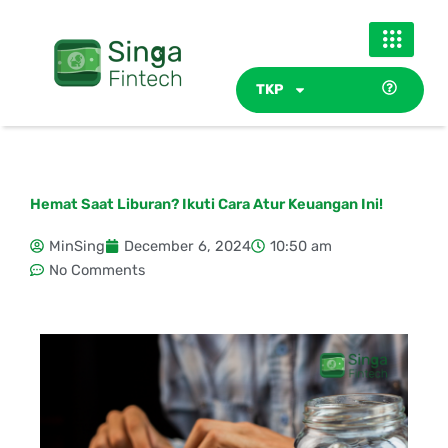
Skip
to
content
TKP
Hemat Saat Liburan? Ikuti Cara Atur Keuangan Ini!
MinSing
December 6, 2024
10:50 am
No Comments