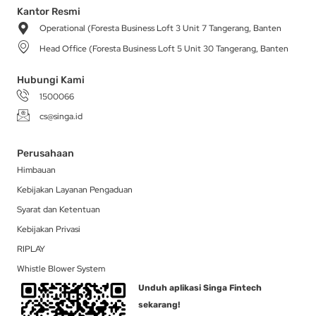
t
e
t
w
k
a
b
o
i
e
Kantor Resmi
g
o
k
t
d
Operational (Foresta Business Loft 3 Unit 7 Tangerang, Banten
r
o
t
i
a
k
e
n
Head Office (Foresta Business Loft 5 Unit 30 Tangerang, Banten
m
-
r
f
Hubungi Kami
1500066
cs@singa.id
Perusahaan
Himbauan
Kebijakan Layanan Pengaduan
Syarat dan Ketentuan
Kebijakan Privasi
RIPLAY
Whistle Blower System
Unduh aplikasi Singa Fintech
sekarang!