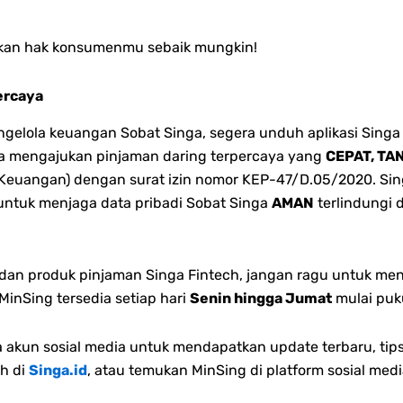
atkan hak konsumenmu sebaik mungkin!
ercaya
lola keuangan Sobat Singa, segera unduh aplikasi Singa 
bisa mengajukan pinjaman daring terpercaya yang
CEPAT, TA
 Keuangan) dengan surat izin nomor KEP-47/D.05/2020. Singa
 untuk menjaga data pribadi Sobat Singa
AMAN
terlindungi 
n dan produk pinjaman Singa Fintech, jangan ragu untuk me
inSing tersedia setiap hari
Senin hingga Jumat
mulai puk
akun sosial media untuk mendapatkan update terbaru, tips
h di
Singa.id
, atau temukan MinSing di platform sosial medi