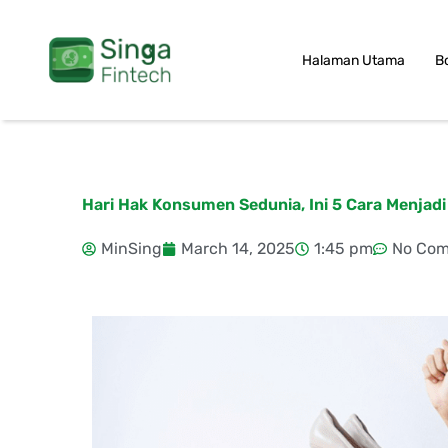
Skip
to
Halaman Utama
B
content
Hari Hak Konsumen Sedunia, Ini 5 Cara Menjad
MinSing
March 14, 2025
1:45 pm
No Co