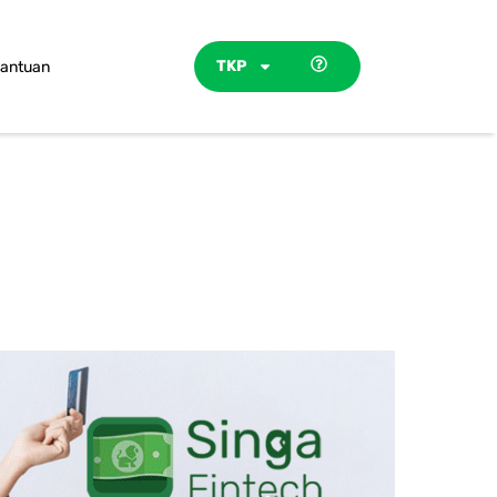
TKP
antuan