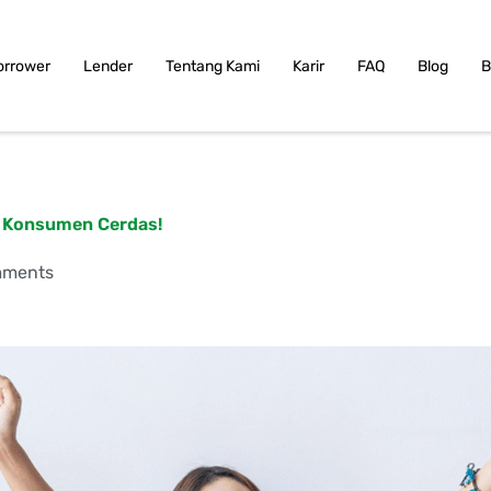
orrower
Lender
Tentang Kami
Karir
FAQ
Blog
B
i Konsumen Cerdas!
mments