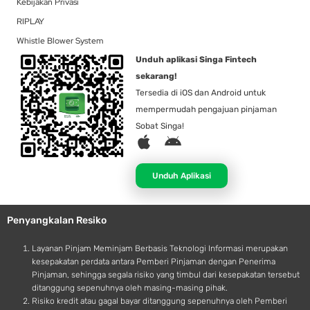
Kebijakan Privasi
RIPLAY
Whistle Blower System
Unduh aplikasi Singa Fintech
sekarang!
Tersedia di iOS dan Android untuk
mempermudah pengajuan pinjaman
Sobat Singa!
A
A
p
n
p
d
Unduh Aplikasi
l
r
e
o
Penyangkalan Resiko
i
d
Layanan Pinjam Meminjam Berbasis Teknologi Informasi merupakan
kesepakatan perdata antara Pemberi Pinjaman dengan Penerima
Pinjaman, sehingga segala risiko yang timbul dari kesepakatan tersebut
ditanggung sepenuhnya oleh masing-masing pihak.
Risiko kredit atau gagal bayar ditanggung sepenuhnya oleh Pemberi