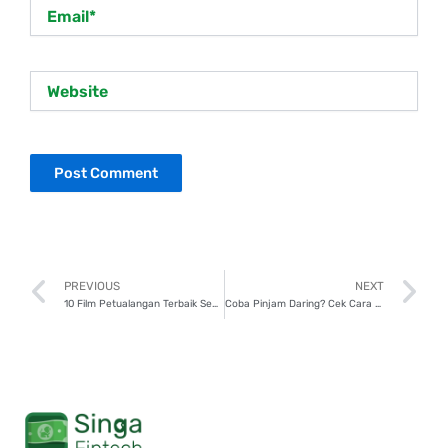
Email*
Website
Prev
N
PREVIOUS
NEXT
10 Film Petualangan Terbaik Sepanjang Masa, Sudah Nonton?
Coba Pinjam Daring? Cek Cara Pilih Platform P2P Lending yang Aman