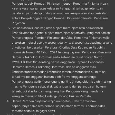
Pengguna, baik Pemberi Pinjaman maupun Penerima Pinjaman (baik
karena kesengajaan atau kelalaian Pengguna) terhadap ketentuan
peraturan perundang-undangan maupun kesepakatan atau perikatan
antara Penyelenggara dengan Pemberi Pinjaman dan/atau Penerima
Pinjaman.
Setiap transaksi dan kegiatan pinjam meminjam atau pelaksanaan
kesepakatan mengenai pinjam meminjam antara atau yang melibatkan
Penyelenggara, Pemberi Pinjaman dan/atau Penerima Pinjaman wajib
dilakukan melalui escrow account dan virtual account sebagaimana yang
diwajibkan berdasarkan Peraturan Otoritas Jasa Keuangan Republik
Indonesia Nomor 40 Tahun 2024 tentang Layanan Pendanaan Bersama
Berbasis Teknologi Informasi serta Ketentuan Surat Edaran Nomor
19/SEOJK.06/2025 tentang penyelenggaraan Layanan Pendanaan
Bersama Berbasis Teknologi Informasi dan pelanggaran atau
ketidakpatuhan terhadap ketentuan tersebut merupakan bukti telah
terjadinya pelanggaran hukum oleh Penyelenggara sehingga
Penyelenggara wajib menanggung ganti rugi yang diderita oleh masing-
masing Pengguna sebagai akibat langsung dari pelanggaran hukum
tersebut di atas tanpa mengurangi hak Pengguna yang menderita
kerugian menurut Kitab Undang-Undang Hukum Perdata.
Bahwa Pemberi pinjaman wajib mengetahui dan memahami
sepenuhnya risiko atas pemberian pinjaman termasuk namun tidak
terbatas pada risiko gagal bayar.