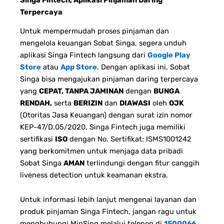
Terpercaya
Untuk mempermudah proses pinjaman dan
mengelola keuangan Sobat Singa, segera unduh
aplikasi Singa Fintech langsung dari
Google Play
Store
atau
App Store
. Dengan aplikasi ini, Sobat
Singa bisa mengajukan pinjaman daring terpercaya
yang
CEPAT, TANPA JAMINAN
dengan
BUNGA
RENDAH,
serta
BERIZIN
dan
DIAWASI
oleh
OJK
(Otoritas Jasa Keuangan) dengan surat izin nomor
KEP-47/D.05/2020. Singa Fintech juga memiliki
sertifikasi
ISO
dengan No. Sertifikat: ISMS1001242
yang berkomitmen untuk menjaga data pribadi
Sobat Singa
AMAN
terlindungi dengan fitur canggih
liveness detection untuk keamanan ekstra.
Untuk informasi lebih lanjut mengenai layanan dan
produk pinjaman Singa Fintech, jangan ragu untuk
menghubungi MinSing melalui telepon di
1500066