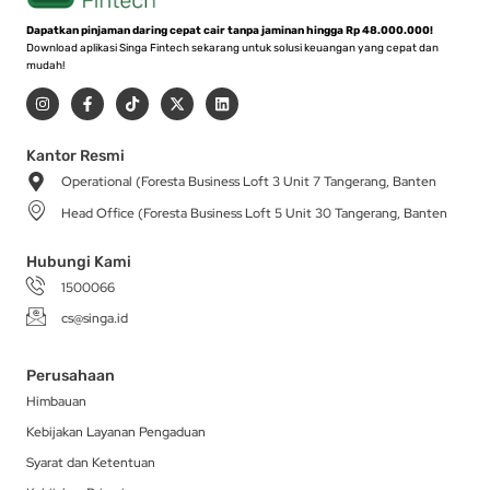
Dapatkan pinjaman daring cepat cair tanpa jaminan hingga Rp 48.000.000!
Download aplikasi Singa Fintech sekarang untuk solusi keuangan yang cepat dan
mudah!
I
F
T
X
L
n
a
i
-
i
s
c
k
t
n
t
e
t
w
k
a
b
o
i
e
Kantor Resmi
g
o
k
t
d
Operational (Foresta Business Loft 3 Unit 7 Tangerang, Banten
r
o
t
i
a
k
e
n
Head Office (Foresta Business Loft 5 Unit 30 Tangerang, Banten
m
-
r
f
Hubungi Kami
1500066
cs@singa.id
Perusahaan
Himbauan
Kebijakan Layanan Pengaduan
Syarat dan Ketentuan