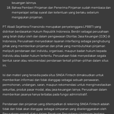
keuangan lainnya.
Bahwa Pemberi Pinjaman dan Penerima Pinjaman sudah membaca dan
mempelajari setiap syarat dan ketentuan yang berlaku sebelum
mengajukan pinjaman.
PT Abadi Sejahtera Finansindo merupakan penyelenggara LPBBTI yang
didirikan berdasarkan Hukum Republik Indonesia. Berdiri sebagai perusahaan
yang telah diatur oleh dan dalam pengawasan Otoritas Jasa Keuangan (OJK) di
Indonesia, Perusahaan menyediakan layanan interfacing sebagai penghubung
pihak yang memberikan pinjaman dan pihak yang membutuhkan pinjaman
meliputi pendanaan dari individu, organisasi, maupun badan hukum kepada
individu atau badan hukum tertentu. Perusahaan tidak menyediakan segala
bentuk saran atau rekomendasi pendanaan terkait pilihan-pilihan dalam situs
ini.
Isi dan materi yang tersedia pada situs SINGA Fintech dimaksudkan untuk
memberikan informasi dan tidak dianggap sebagai sebuah penawaran,
permohonan, undangan, saran, maupun rekomendasi untuk menginvestasikan
sekuritas, produk pasar modal, atau jasa keuangan lainya. Perusahaan dalam
memberikan jasanya hanya terbatas pada fungsi administratif.
Pendanaan dan pinjaman yang ditempatkan di rekening SINGA Fintech adalah
tidak dan tidak akan dianggap sebagai simpanan yang diselenggarakan oleh
Perusahaan seperti diatur dalam Peraturan Perundang-Undangan tentang