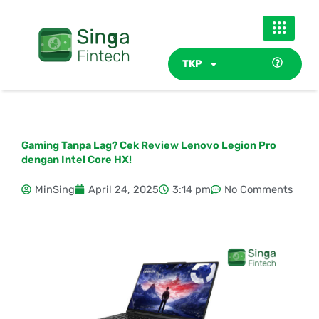
Skip
to
content
TKP
Gaming Tanpa Lag? Cek Review Lenovo Legion Pro
dengan Intel Core HX!
MinSing
April 24, 2025
3:14 pm
No Comments