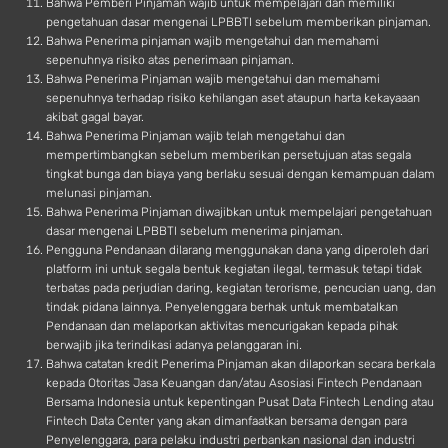
Bahwa Pemberi Pinjaman wajib untuk mempelajari dan memiliki
pengetahuan dasar mengenai LPBBTI sebelum memberikan pinjaman.
Bahwa Penerima pinjaman wajib mengetahui dan memahami
sepenuhnya risiko atas penerimaan pinjaman.
Bahwa Penerima Pinjaman wajib mengetahui dan memahami
sepenuhnya terhadap risiko kehilangan aset ataupun harta kekayaaan
akibat gagal bayar.
Bahwa Penerima Pinjaman wajib telah mengetahui dan
mempertimbangkan sebelum memberikan persetujuan atas segala
tingkat bunga dan biaya yang berlaku sesuai dengan kemampuan dalam
melunasi pinjaman.
Bahwa Penerima Pinjaman diwajibkan untuk mempelajari pengetahuan
dasar mengenai LPBBTI sebelum menerima pinjaman.
Pengguna Pendanaan dilarang menggunakan dana yang diperoleh dari
platform ini untuk segala bentuk kegiatan ilegal, termasuk tetapi tidak
terbatas pada perjudian daring, kegiatan terorisme, pencucian uang, dan
tindak pidana lainnya. Penyelenggara berhak untuk membatalkan
Pendanaan dan melaporkan aktivitas mencurigakan kepada pihak
berwajib jika terindikasi adanya pelanggaran ini.
Bahwa catatan kredit Penerima Pinjaman akan dilaporkan secara berkala
kepada Otoritas Jasa Keuangan dan/atau Asosiasi Fintech Pendanaan
Bersama Indonesia untuk kepentingan Pusat Data Fintech Lending atau
Fintech Data Center yang akan dimanfaatkan bersama dengan para
Penyelenggara, para pelaku industri perbankan nasional dan industri