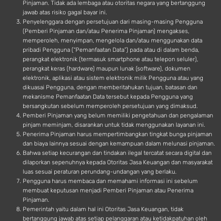
Pinjaman. Tidak ada lembaga atau otoritas negara yang bertanggung
jawab atas risiko gagal bayar ini.
Penyelenggara dengan persetujuan dari masing-masing Pengguna
(Pemberi Pinjaman dan/atau Penerima Pinjaman) mengakses,
memperoleh, menyimpan, mengelola dan/atau menggunakan data
pribadi Pengguna (“Pemanfaatan Data”) pada atau di dalam benda,
perangkat elektronik (termasuk smartphone atau telepon seluler),
perangkat keras (hardware) maupun lunak (software), dokumen
elektronik, aplikasi atau sistem elektronik milik Pengguna atau yang
dikuasai Pengguna, dengan memberitahukan tujuan, batasan dan
mekanisme Pemanfaatan Data tersebut kepada Pengguna yang
bersangkutan sebelum memperoleh persetujuan yang dimaksud.
Pemberi Pinjaman yang belum memiliki pengetahuan dan pengalaman
pinjam meminjam, disarankan untuk tidak menggunakan layanan ini.
Penerima Pinjaman harus mempertimbangkan tingkat bunga pinjaman
dan biaya lainnya sesuai dengan kemampuan dalam melunasi pinjaman.
Bahwa setiap kecurangan dan tindakan ilegal tercatat secara digital dan
dilaporkan sepenuhnya kepada Otoritas Jasa Keuangan dan masyarakat
luas sesuai peraturan perundang-undangan yang berlaku.
Pengguna harus membaca dan memahami informasi ini sebelum
membuat keputusan menjadi Pemberi Pinjaman atau Penerima
Pinjaman.
Pemerintah yaitu dalam hal ini Otoritas Jasa Keuangan, tidak
bertanggung jawab atas setiap pelanggaran atau ketidakpatuhan oleh