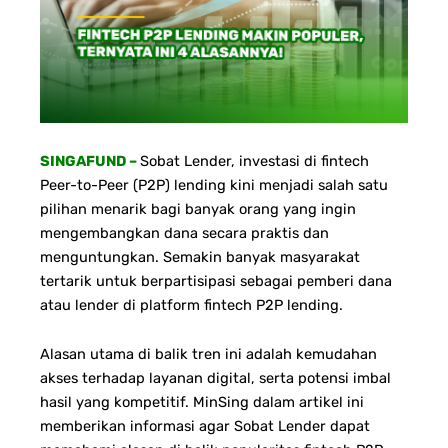
SINGAFUND –
Sobat Lender, investasi di fintech
Peer-to-Peer (P2P) lending kini menjadi salah satu
pilihan menarik bagi banyak orang yang ingin
mengembangkan dana secara praktis dan
menguntungkan. Semakin banyak masyarakat
tertarik untuk berpartisipasi sebagai pemberi dana
atau lender di platform fintech P2P lending.
Alasan utama di balik tren ini adalah k
emudahan
akses terhadap layanan digital, serta p
otensi imbal
hasil yang kompetitif. MinSing
dalam artikel ini
memberikan informasi agar Sobat Lender dapat