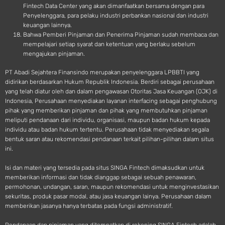
Fintech Data Center yang akan dimanfaatkan bersama dengan para
Penyelenggara, para pelaku industri perbankan nasional dan industri
keuangan lainnya.
Bahwa Pemberi Pinjaman dan Penerima Pinjaman sudah membaca dan
mempelajari setiap syarat dan ketentuan yang berlaku sebelum
mengajukan pinjaman.
PT Abadi Sejahtera Finansindo merupakan penyelenggara LPBBTI yang
didirikan berdasarkan Hukum Republik Indonesia. Berdiri sebagai perusahaan
yang telah diatur oleh dan dalam pengawasan Otoritas Jasa Keuangan (OJK) di
Indonesia, Perusahaan menyediakan layanan interfacing sebagai penghubung
pihak yang memberikan pinjaman dan pihak yang membutuhkan pinjaman
meliputi pendanaan dari individu, organisasi, maupun badan hukum kepada
individu atau badan hukum tertentu. Perusahaan tidak menyediakan segala
bentuk saran atau rekomendasi pendanaan terkait pilihan-pilihan dalam situs
ini.
Isi dan materi yang tersedia pada situs SINGA Fintech dimaksudkan untuk
memberikan informasi dan tidak dianggap sebagai sebuah penawaran,
permohonan, undangan, saran, maupun rekomendasi untuk menginvestasikan
sekuritas, produk pasar modal, atau jasa keuangan lainya. Perusahaan dalam
memberikan jasanya hanya terbatas pada fungsi administratif.