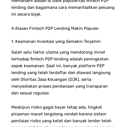
memahami alasan di balik popularitas fintech P2P
lending dan bagaimana cara memanfaatkan peluang
ini secara bijak.
4 Alasan Fintech P2P Lending Makin Populer
1. Keamanan Investasi yang Semakin Terjamin
Salah satu faktor utama yang mendorong minat
terhadap fintech P2P lending adalah peningkatan
aspek keamanan. Saat ini, banyak platform P2P
lending yang t
elah terdaftar dan diawasi langsung
oleh Otoritas Jasa Keuangan (OJK), serta
m
enyediakan proses pendanaan yang transparan
dan sesuai regulasi.
Meskipun risiko gagal bayar tetap ada, tingkat
pinjaman macet tergolong rendah karena s
istem
penilaian risiko yang ketat dan b
anyak lender telah