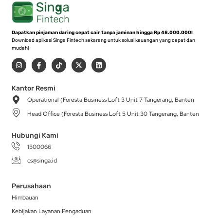
Dapatkan pinjaman daring cepat cair tanpa jaminan hingga Rp 48.000.000!
Download aplikasi Singa Fintech sekarang untuk solusi keuangan yang cepat dan
mudah!
I
F
T
X
L
n
a
i
-
i
s
c
k
t
n
t
e
t
w
k
a
b
o
i
e
Kantor Resmi
g
o
k
t
d
Operational (Foresta Business Loft 3 Unit 7 Tangerang, Banten
r
o
t
i
a
k
e
n
Head Office (Foresta Business Loft 5 Unit 30 Tangerang, Banten
m
-
r
f
Hubungi Kami
1500066
cs@singa.id
Perusahaan
Himbauan
Kebijakan Layanan Pengaduan