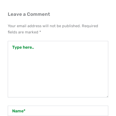
Leave a Comment
Your email address will not be published.
Required
fields are marked
*
Type
here..
Name*