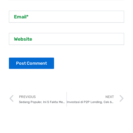
Email*
Website
Prev
N
PREVIOUS
NEXT
Sedang Populer, Ini 5 Fakta Menarik Drakor Weak Hero Class 2!
Investasi di P2P Lending, Cek 6 Cara Mandiri Menilai Risiko Calon Peminjam