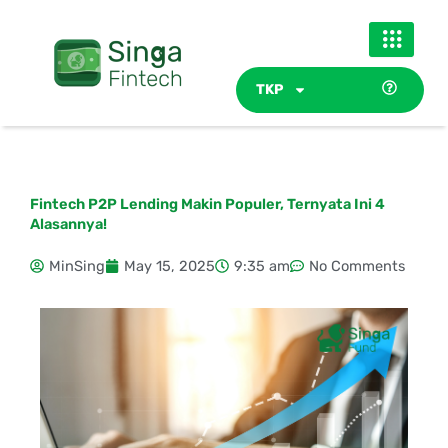
Skip
to
content
TKP
Fintech P2P Lending Makin Populer, Ternyata Ini 4
Alasannya!
MinSing
May 15, 2025
9:35 am
No Comments