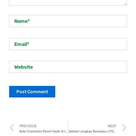
Name*
Email*
Website
Prev
N
PREVIOUS
NEXT
Kylie Cosmetics Resmi Hadir di Indonesia! Yuk Intip Produknya!
Jadwal Lengkap Beasiswa LPDP 2025 Tahap 1, Deadline Sampai Februari Ini!