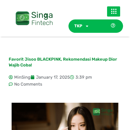
Skip
to
content
TKP
Favorit Jisoo BLACKPINK, Rekomendasi Makeup Dior
Wajib Coba!
MinSing
January 17, 2025
3:39 pm
No Comments