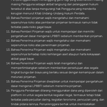
masing Pengguna sebagai akibat langsung dari pelanggaran hukum
tersebut di atas tanpa mengurangi hak Pengguna yang menderita
kerugian menurut Kitab Undang-Undang Hukum Perdata.
Bahwa Pemberi pinjaman wajib mengetahui dan memahami
sepenuhnya risiko atas pemberian pinjaman termasuk namun tidak
terbatas pada risiko gagal bayar.
Bahwa Pemberi Pinjaman wajib untuk mempelajari dan memiliki
pengetahuan dasar mengenai LPBBTI sebelum memberikan pinjaman.
Bahwa Penerima pinjaman wajib mengetahui dan memahami
sepenuhnya risiko atas penerimaan pinjaman.
Bahwa Penerima Pinjaman wajib mengetahui dan memahami
sepenuhnya terhadap risiko kehilangan aset ataupun harta kekayaaan
akibat gagal bayar.
Bahwa Penerima Pinjaman wajib telah mengetahui dan
mempertimbangkan sebelum memberikan persetujuan atas segala
tingkat bunga dan biaya yang berlaku sesuai dengan kemampuan dalam
melunasi pinjaman.
Bahwa Penerima Pinjaman diwajibkan untuk mempelajari pengetahuan
dasar mengenai LPBBTI sebelum menerima pinjaman.
Pengguna Pendanaan dilarang menggunakan dana yang diperoleh dari
platform ini untuk segala bentuk kegiatan ilegal, termasuk tetapi tidak
terbatas pada perjudian daring, kegiatan terorisme, pencucian uang, dan
tindak pidana lainnya. Penyelenggara berhak untuk membatalkan