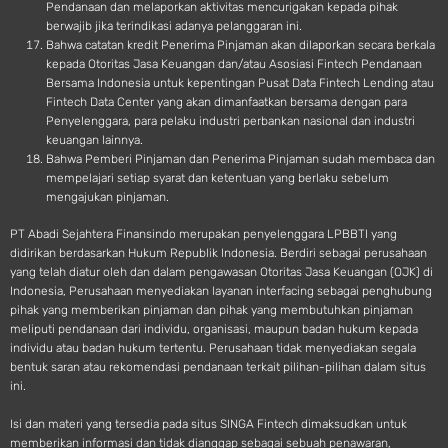
Pendanaan dan melaporkan aktivitas mencurigakan kepada pihak
berwajib jika terindikasi adanya pelanggaran ini.
Bahwa catatan kredit Penerima Pinjaman akan dilaporkan secara berkala
kepada Otoritas Jasa Keuangan dan/atau Asosiasi Fintech Pendanaan
Bersama Indonesia untuk kepentingan Pusat Data Fintech Lending atau
Fintech Data Center yang akan dimanfaatkan bersama dengan para
Penyelenggara, para pelaku industri perbankan nasional dan industri
keuangan lainnya.
Bahwa Pemberi Pinjaman dan Penerima Pinjaman sudah membaca dan
mempelajari setiap syarat dan ketentuan yang berlaku sebelum
mengajukan pinjaman.
PT Abadi Sejahtera Finansindo merupakan penyelenggara LPBBTI yang
didirikan berdasarkan Hukum Republik Indonesia. Berdiri sebagai perusahaan
yang telah diatur oleh dan dalam pengawasan Otoritas Jasa Keuangan (OJK) di
Indonesia, Perusahaan menyediakan layanan interfacing sebagai penghubung
pihak yang memberikan pinjaman dan pihak yang membutuhkan pinjaman
meliputi pendanaan dari individu, organisasi, maupun badan hukum kepada
individu atau badan hukum tertentu. Perusahaan tidak menyediakan segala
bentuk saran atau rekomendasi pendanaan terkait pilihan-pilihan dalam situs
ini.
Isi dan materi yang tersedia pada situs SINGA Fintech dimaksudkan untuk
memberikan informasi dan tidak dianggap sebagai sebuah penawaran,