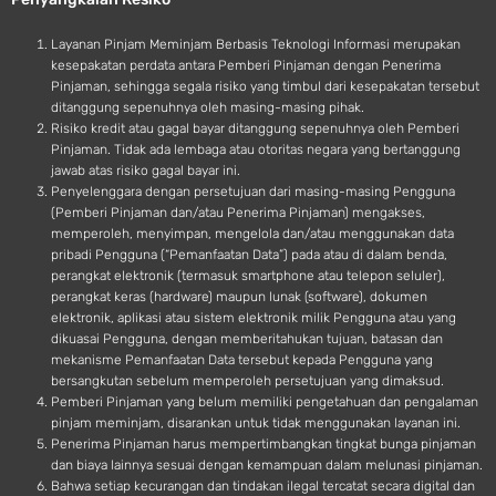
i
d
Layanan Pinjam Meminjam Berbasis Teknologi Informasi merupakan
kesepakatan perdata antara Pemberi Pinjaman dengan Penerima
Pinjaman, sehingga segala risiko yang timbul dari kesepakatan tersebut
ditanggung sepenuhnya oleh masing-masing pihak.
Risiko kredit atau gagal bayar ditanggung sepenuhnya oleh Pemberi
Pinjaman. Tidak ada lembaga atau otoritas negara yang bertanggung
jawab atas risiko gagal bayar ini.
Penyelenggara dengan persetujuan dari masing-masing Pengguna
(Pemberi Pinjaman dan/atau Penerima Pinjaman) mengakses,
memperoleh, menyimpan, mengelola dan/atau menggunakan data
pribadi Pengguna (“Pemanfaatan Data”) pada atau di dalam benda,
perangkat elektronik (termasuk smartphone atau telepon seluler),
perangkat keras (hardware) maupun lunak (software), dokumen
elektronik, aplikasi atau sistem elektronik milik Pengguna atau yang
dikuasai Pengguna, dengan memberitahukan tujuan, batasan dan
mekanisme Pemanfaatan Data tersebut kepada Pengguna yang
bersangkutan sebelum memperoleh persetujuan yang dimaksud.
Pemberi Pinjaman yang belum memiliki pengetahuan dan pengalaman
pinjam meminjam, disarankan untuk tidak menggunakan layanan ini.
Penerima Pinjaman harus mempertimbangkan tingkat bunga pinjaman
dan biaya lainnya sesuai dengan kemampuan dalam melunasi pinjaman.
Bahwa setiap kecurangan dan tindakan ilegal tercatat secara digital dan