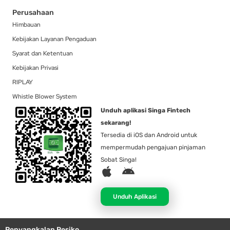
Perusahaan
Himbauan
Kebijakan Layanan Pengaduan
Syarat dan Ketentuan
Kebijakan Privasi
RIPLAY
Whistle Blower System
Unduh aplikasi Singa Fintech
sekarang!
Tersedia di iOS dan Android untuk
mempermudah pengajuan pinjaman
Sobat Singa!
A
A
p
n
p
d
Unduh Aplikasi
l
r
e
o
Penyangkalan Resiko