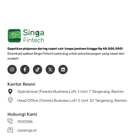
Dapatkan pinjaman daring cepat cair tanpa jaminan hingga Rp 48.000.000!
Download aplikasi Singa Fintech sekarang untuk solusi keuangan yang cepat dan
mudah!
I
F
T
X
L
n
a
i
-
i
s
c
k
t
n
t
e
t
w
k
a
b
o
i
e
Kantor Resmi
g
o
k
t
d
Operational (Foresta Business Loft 3 Unit 7 Tangerang, Banten
r
o
t
i
a
k
e
n
Head Office (Foresta Business Loft 5 Unit 30 Tangerang, Banten
m
-
r
f
Hubungi Kami
1500066
cs@singa.id