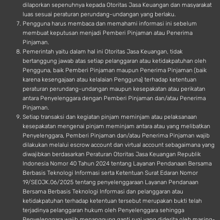
dilaporkan sepenuhnya kepada Otoritas Jasa Keuangan dan masyarakat
luas sesuai peraturan perundang-undangan yang berlaku.
Pengguna harus membaca dan memahami informasi ini sebelum
membuat keputusan menjadi Pemberi Pinjaman atau Penerima
Pinjaman.
Pemerintah yaitu dalam hal ini Otoritas Jasa Keuangan, tidak
bertanggung jawab atas setiap pelanggaran atau ketidakpatuhan oleh
Pengguna, baik Pemberi Pinjaman maupun Penerima Pinjaman (baik
karena kesengajaan atau kelalaian Pengguna) terhadap ketentuan
peraturan perundang-undangan maupun kesepakatan atau perikatan
antara Penyelenggara dengan Pemberi Pinjaman dan/atau Penerima
Pinjaman.
Setiap transaksi dan kegiatan pinjam meminjam atau pelaksanaan
kesepakatan mengenai pinjam meminjam antara atau yang melibatkan
Penyelenggara, Pemberi Pinjaman dan/atau Penerima Pinjaman wajib
dilakukan melalui escrow account dan virtual account sebagaimana yang
diwajibkan berdasarkan Peraturan Otoritas Jasa Keuangan Republik
Indonesia Nomor 40 Tahun 2024 tentang Layanan Pendanaan Bersama
Berbasis Teknologi Informasi serta Ketentuan Surat Edaran Nomor
19/SEOJK.06/2025 tentang penyelenggaraan Layanan Pendanaan
Bersama Berbasis Teknologi Informasi dan pelanggaran atau
ketidakpatuhan terhadap ketentuan tersebut merupakan bukti telah
terjadinya pelanggaran hukum oleh Penyelenggara sehingga
Penyelenggara wajib menanggung ganti rugi yang diderita oleh masing-