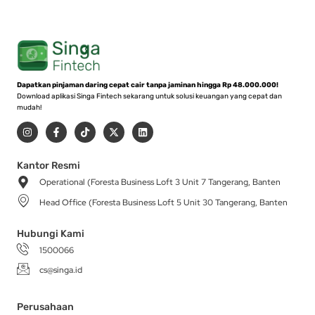
Dapatkan pinjaman daring cepat cair tanpa jaminan hingga Rp 48.000.000!
Download aplikasi Singa Fintech sekarang untuk solusi keuangan yang cepat dan
mudah!
I
F
T
X
L
n
a
i
-
i
s
c
k
t
n
t
e
t
w
k
a
b
o
i
e
Kantor Resmi
g
o
k
t
d
Operational (Foresta Business Loft 3 Unit 7 Tangerang, Banten
r
o
t
i
a
k
e
n
Head Office (Foresta Business Loft 5 Unit 30 Tangerang, Banten
m
-
r
f
Hubungi Kami
1500066
cs@singa.id
Perusahaan