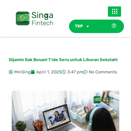
Skip
to
content
TKP
Dijamin Gak Bosan! 7 Ide Seru untuk Liburan Sekolah!
MinSing
April 1, 2025
3:47 pm
No Comments