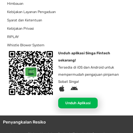
Himbauan
Kebijakan Layanan Pengaduan
Syarat dan Ketentuan
Kebijakan Privasi
RIPLAY
Whistle Blower System
Unduh aplikasi Singa Fintech
sekarang!
Tersedia di iOS dan Android untuk
mempermudah pengajuan pinjaman
Sobat Singa!
A
A
p
n
p
d
Unduh Aplikasi
l
r
e
o
Penyangkalan Resiko
i
d