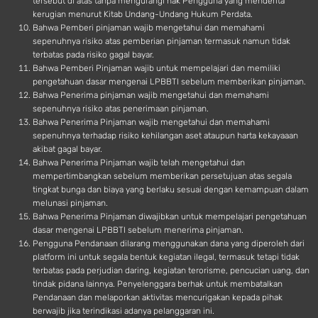
tersebut di atas tanpa mengurangi hak Pengguna yang menderita
kerugian menurut Kitab Undang-Undang Hukum Perdata.
Bahwa Pemberi pinjaman wajib mengetahui dan memahami
sepenuhnya risiko atas pemberian pinjaman termasuk namun tidak
terbatas pada risiko gagal bayar.
Bahwa Pemberi Pinjaman wajib untuk mempelajari dan memiliki
pengetahuan dasar mengenai LPBBTI sebelum memberikan pinjaman.
Bahwa Penerima pinjaman wajib mengetahui dan memahami
sepenuhnya risiko atas penerimaan pinjaman.
Bahwa Penerima Pinjaman wajib mengetahui dan memahami
sepenuhnya terhadap risiko kehilangan aset ataupun harta kekayaaan
akibat gagal bayar.
Bahwa Penerima Pinjaman wajib telah mengetahui dan
mempertimbangkan sebelum memberikan persetujuan atas segala
tingkat bunga dan biaya yang berlaku sesuai dengan kemampuan dalam
melunasi pinjaman.
Bahwa Penerima Pinjaman diwajibkan untuk mempelajari pengetahuan
dasar mengenai LPBBTI sebelum menerima pinjaman.
Pengguna Pendanaan dilarang menggunakan dana yang diperoleh dari
platform ini untuk segala bentuk kegiatan ilegal, termasuk tetapi tidak
terbatas pada perjudian daring, kegiatan terorisme, pencucian uang, dan
tindak pidana lainnya. Penyelenggara berhak untuk membatalkan
Pendanaan dan melaporkan aktivitas mencurigakan kepada pihak
berwajib jika terindikasi adanya pelanggaran ini.