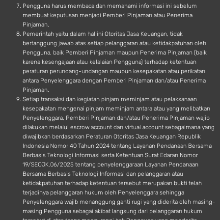
Pengguna harus membaca dan memahami informasi ini sebelum
membuat keputusan menjadi Pemberi Pinjaman atau Penerima
Pinjaman.
Pemerintah yaitu dalam hal ini Otoritas Jasa Keuangan, tidak
bertanggung jawab atas setiap pelanggaran atau ketidakpatuhan oleh
Pengguna, baik Pemberi Pinjaman maupun Penerima Pinjaman (baik
karena kesengajaan atau kelalaian Pengguna) terhadap ketentuan
peraturan perundang-undangan maupun kesepakatan atau perikatan
antara Penyelenggara dengan Pemberi Pinjaman dan/atau Penerima
Pinjaman.
Setiap transaksi dan kegiatan pinjam meminjam atau pelaksanaan
kesepakatan mengenai pinjam meminjam antara atau yang melibatkan
Penyelenggara, Pemberi Pinjaman dan/atau Penerima Pinjaman wajib
dilakukan melalui escrow account dan virtual account sebagaimana yang
diwajibkan berdasarkan Peraturan Otoritas Jasa Keuangan Republik
Indonesia Nomor 40 Tahun 2024 tentang Layanan Pendanaan Bersama
Berbasis Teknologi Informasi serta Ketentuan Surat Edaran Nomor
19/SEOJK.06/2025 tentang penyelenggaraan Layanan Pendanaan
Bersama Berbasis Teknologi Informasi dan pelanggaran atau
ketidakpatuhan terhadap ketentuan tersebut merupakan bukti telah
terjadinya pelanggaran hukum oleh Penyelenggara sehingga
Penyelenggara wajib menanggung ganti rugi yang diderita oleh masing-
masing Pengguna sebagai akibat langsung dari pelanggaran hukum