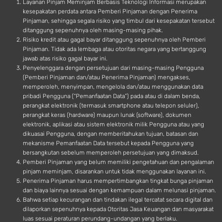
Layanan Pinjam Meminjam Berbasis Teknologi Informasi merupakan
kesepakatan perdata antara Pemberi Pinjaman dengan Penerima
Pinjaman, sehingga segala risiko yang timbul dari kesepakatan tersebut
ditanggung sepenuhnya oleh masing-masing pihak.
Risiko kredit atau gagal bayar ditanggung sepenuhnya oleh Pemberi
Pinjaman. Tidak ada lembaga atau otoritas negara yang bertanggung
jawab atas risiko gagal bayar ini.
Penyelenggara dengan persetujuan dari masing-masing Pengguna
(Pemberi Pinjaman dan/atau Penerima Pinjaman) mengakses,
memperoleh, menyimpan, mengelola dan/atau menggunakan data
pribadi Pengguna (“Pemanfaatan Data”) pada atau di dalam benda,
perangkat elektronik (termasuk smartphone atau telepon seluler),
perangkat keras (hardware) maupun lunak (software), dokumen
elektronik, aplikasi atau sistem elektronik milik Pengguna atau yang
dikuasai Pengguna, dengan memberitahukan tujuan, batasan dan
mekanisme Pemanfaatan Data tersebut kepada Pengguna yang
bersangkutan sebelum memperoleh persetujuan yang dimaksud.
Pemberi Pinjaman yang belum memiliki pengetahuan dan pengalaman
pinjam meminjam, disarankan untuk tidak menggunakan layanan ini.
Penerima Pinjaman harus mempertimbangkan tingkat bunga pinjaman
dan biaya lainnya sesuai dengan kemampuan dalam melunasi pinjaman.
Bahwa setiap kecurangan dan tindakan ilegal tercatat secara digital dan
dilaporkan sepenuhnya kepada Otoritas Jasa Keuangan dan masyarakat
luas sesuai peraturan perundang-undangan yang berlaku.