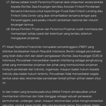
Bahwa catatan kredit Penerima Pinjaman akan dilaporkan secara berkala
kepada Otoritas Jasa Keuangan dan/atau Asosiasi Fintech Pendanaan
Bersama Indonesia untuk kepentingan Pusat Data Fintech Lending atau
Fintech Data Center yang akan dimanfaatkan bersama dengan para
Penyelenggara, para pelaku industri perbankan nasional dan industri
keuangan lainnya.
Bahwa Pemberi Pinjaman dan Penerima Pinjaman sudah membaca dan
mempelajari setiap syarat dan ketentuan yang berlaku sebelum
mengajukan pinjaman.
PT Abadi Sejahtera Finansindo merupakan penyelenggara LPBBTI yang
didirikan berdasarkan Hukum Republik Indonesia. Berdiri sebagai perusahaan
yang telah diatur oleh dan dalam pengawasan Otoritas Jasa Keuangan (OJK) di
Indonesia, Perusahaan menyediakan layanan interfacing sebagai penghubung
pihak yang memberikan pinjaman dan pihak yang membutuhkan pinjaman
meliputi pendanaan dari individu, organisasi, maupun badan hukum kepada
individu atau badan hukum tertentu. Perusahaan tidak menyediakan segala
bentuk saran atau rekomendasi pendanaan terkait pilihan-pilihan dalam situs
ini.
Isi dan materi yang tersedia pada situs SINGA Fintech dimaksudkan untuk
memberikan informasi dan tidak dianggap sebagai sebuah penawaran,
permohonan, undangan, saran, maupun rekomendasi untuk menginvestasikan
sekuritas, produk pasar modal, atau jasa keuangan lainya. Perusahaan dalam