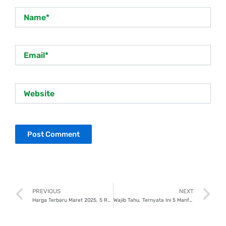
Name*
Email*
Website
Prev
N
PREVIOUS
NEXT
Harga Terbaru Maret 2025, 5 Rekomendasi HP Terbaik di Bawah 2 Juta!
Wajib Tahu, Ternyata Ini 5 Manfaat Liburan Sekolah