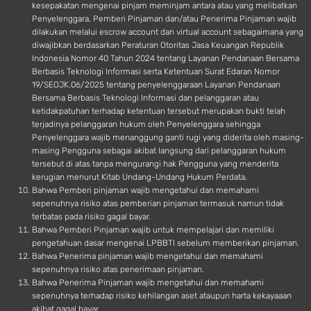
kesepakatan mengenai pinjam meminjam antara atau yang melibatkan
Penyelenggara, Pemberi Pinjaman dan/atau Penerima Pinjaman wajib
dilakukan melalui escrow account dan virtual account sebagaimana yang
diwajibkan berdasarkan Peraturan Otoritas Jasa Keuangan Republik
Indonesia Nomor 40 Tahun 2024 tentang Layanan Pendanaan Bersama
Berbasis Teknologi Informasi serta Ketentuan Surat Edaran Nomor
19/SEOJK.06/2025 tentang penyelenggaraan Layanan Pendanaan
Bersama Berbasis Teknologi Informasi dan pelanggaran atau
ketidakpatuhan terhadap ketentuan tersebut merupakan bukti telah
terjadinya pelanggaran hukum oleh Penyelenggara sehingga
Penyelenggara wajib menanggung ganti rugi yang diderita oleh masing-
masing Pengguna sebagai akibat langsung dari pelanggaran hukum
tersebut di atas tanpa mengurangi hak Pengguna yang menderita
kerugian menurut Kitab Undang-Undang Hukum Perdata.
Bahwa Pemberi pinjaman wajib mengetahui dan memahami
sepenuhnya risiko atas pemberian pinjaman termasuk namun tidak
terbatas pada risiko gagal bayar.
Bahwa Pemberi Pinjaman wajib untuk mempelajari dan memiliki
pengetahuan dasar mengenai LPBBTI sebelum memberikan pinjaman.
Bahwa Penerima pinjaman wajib mengetahui dan memahami
sepenuhnya risiko atas penerimaan pinjaman.
Bahwa Penerima Pinjaman wajib mengetahui dan memahami
sepenuhnya terhadap risiko kehilangan aset ataupun harta kekayaaan
akibat gagal bayar.