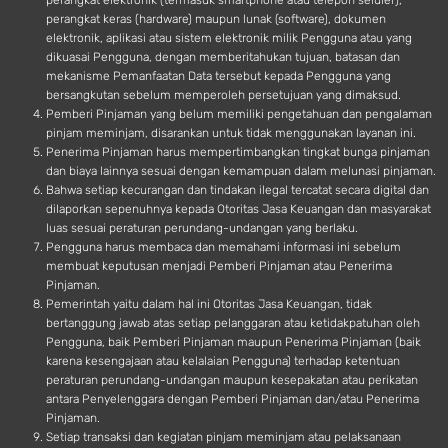
perangkat elektronik (termasuk smartphone atau telepon seluler),
perangkat keras (hardware) maupun lunak (software), dokumen
elektronik, aplikasi atau sistem elektronik milik Pengguna atau yang
dikuasai Pengguna, dengan memberitahukan tujuan, batasan dan
mekanisme Pemanfaatan Data tersebut kepada Pengguna yang
bersangkutan sebelum memperoleh persetujuan yang dimaksud.
Pemberi Pinjaman yang belum memiliki pengetahuan dan pengalaman
pinjam meminjam, disarankan untuk tidak menggunakan layanan ini.
Penerima Pinjaman harus mempertimbangkan tingkat bunga pinjaman
dan biaya lainnya sesuai dengan kemampuan dalam melunasi pinjaman.
Bahwa setiap kecurangan dan tindakan ilegal tercatat secara digital dan
dilaporkan sepenuhnya kepada Otoritas Jasa Keuangan dan masyarakat
luas sesuai peraturan perundang-undangan yang berlaku.
Pengguna harus membaca dan memahami informasi ini sebelum
membuat keputusan menjadi Pemberi Pinjaman atau Penerima
Pinjaman.
Pemerintah yaitu dalam hal ini Otoritas Jasa Keuangan, tidak
bertanggung jawab atas setiap pelanggaran atau ketidakpatuhan oleh
Pengguna, baik Pemberi Pinjaman maupun Penerima Pinjaman (baik
karena kesengajaan atau kelalaian Pengguna) terhadap ketentuan
peraturan perundang-undangan maupun kesepakatan atau perikatan
antara Penyelenggara dengan Pemberi Pinjaman dan/atau Penerima
Pinjaman.
Setiap transaksi dan kegiatan pinjam meminjam atau pelaksanaan