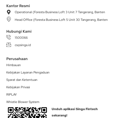
t
e
t
w
k
a
b
o
i
e
Kantor Resmi
g
o
k
t
d
Operational (Foresta Business Loft 3 Unit 7 Tangerang, Banten
r
o
t
i
a
k
e
n
Head Office (Foresta Business Loft 5 Unit 30 Tangerang, Banten
m
-
r
f
Hubungi Kami
1500066
cs@singa.id
Perusahaan
Himbauan
Kebijakan Layanan Pengaduan
Syarat dan Ketentuan
Kebijakan Privasi
RIPLAY
Whistle Blower System
Unduh aplikasi Singa Fintech
sekarang!