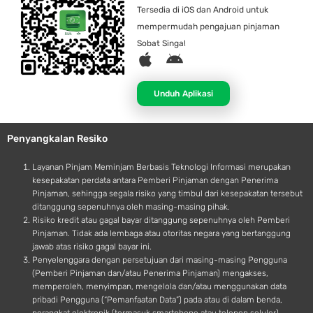
Tersedia di iOS dan Android untuk
mempermudah pengajuan pinjaman
Sobat Singa!
A
A
p
n
p
d
Unduh Aplikasi
l
r
e
o
Penyangkalan Resiko
i
d
Layanan Pinjam Meminjam Berbasis Teknologi Informasi merupakan
kesepakatan perdata antara Pemberi Pinjaman dengan Penerima
Pinjaman, sehingga segala risiko yang timbul dari kesepakatan tersebut
ditanggung sepenuhnya oleh masing-masing pihak.
Risiko kredit atau gagal bayar ditanggung sepenuhnya oleh Pemberi
Pinjaman. Tidak ada lembaga atau otoritas negara yang bertanggung
jawab atas risiko gagal bayar ini.
Penyelenggara dengan persetujuan dari masing-masing Pengguna
(Pemberi Pinjaman dan/atau Penerima Pinjaman) mengakses,
memperoleh, menyimpan, mengelola dan/atau menggunakan data
pribadi Pengguna (“Pemanfaatan Data”) pada atau di dalam benda,