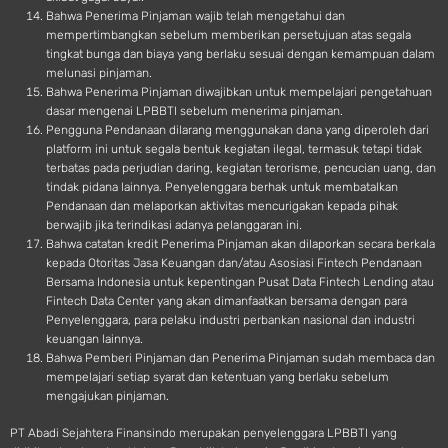
Bahwa Penerima Pinjaman wajib telah mengetahui dan
mempertimbangkan sebelum memberikan persetujuan atas segala
tingkat bunga dan biaya yang berlaku sesuai dengan kemampuan dalam
melunasi pinjaman.
Bahwa Penerima Pinjaman diwajibkan untuk mempelajari pengetahuan
dasar mengenai LPBBTI sebelum menerima pinjaman.
Pengguna Pendanaan dilarang menggunakan dana yang diperoleh dari
platform ini untuk segala bentuk kegiatan ilegal, termasuk tetapi tidak
terbatas pada perjudian daring, kegiatan terorisme, pencucian uang, dan
tindak pidana lainnya. Penyelenggara berhak untuk membatalkan
Pendanaan dan melaporkan aktivitas mencurigakan kepada pihak
berwajib jika terindikasi adanya pelanggaran ini.
Bahwa catatan kredit Penerima Pinjaman akan dilaporkan secara berkala
kepada Otoritas Jasa Keuangan dan/atau Asosiasi Fintech Pendanaan
Bersama Indonesia untuk kepentingan Pusat Data Fintech Lending atau
Fintech Data Center yang akan dimanfaatkan bersama dengan para
Penyelenggara, para pelaku industri perbankan nasional dan industri
keuangan lainnya.
Bahwa Pemberi Pinjaman dan Penerima Pinjaman sudah membaca dan
mempelajari setiap syarat dan ketentuan yang berlaku sebelum
mengajukan pinjaman.
PT Abadi Sejahtera Finansindo merupakan penyelenggara LPBBTI yang