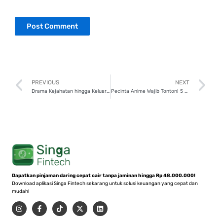
Prev
N
PREVIOUS
NEXT
Drama Kejahatan hingga Keluarga, Ini 10 TV Series Terbaik di 2024!
Pecinta Anime Wajib Tonton! 5 Rekomendasi TV Series Anime Terbaru di Netflix
Dapatkan pinjaman daring cepat cair tanpa jaminan hingga Rp 48.000.000!
Download aplikasi Singa Fintech sekarang untuk solusi keuangan yang cepat dan
mudah!
I
F
T
X
L
n
a
i
-
i
s
c
k
t
n