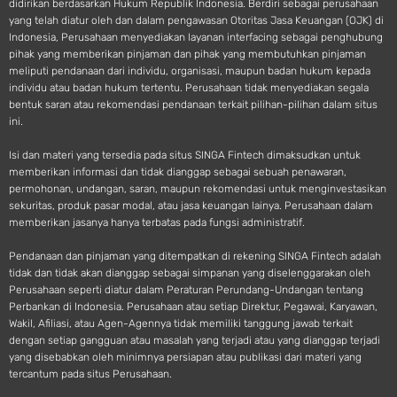
didirikan berdasarkan Hukum Republik Indonesia. Berdiri sebagai perusahaan
yang telah diatur oleh dan dalam pengawasan Otoritas Jasa Keuangan (OJK) di
Indonesia, Perusahaan menyediakan layanan interfacing sebagai penghubung
pihak yang memberikan pinjaman dan pihak yang membutuhkan pinjaman
meliputi pendanaan dari individu, organisasi, maupun badan hukum kepada
individu atau badan hukum tertentu. Perusahaan tidak menyediakan segala
bentuk saran atau rekomendasi pendanaan terkait pilihan-pilihan dalam situs
ini.
Isi dan materi yang tersedia pada situs SINGA Fintech dimaksudkan untuk
memberikan informasi dan tidak dianggap sebagai sebuah penawaran,
permohonan, undangan, saran, maupun rekomendasi untuk menginvestasikan
sekuritas, produk pasar modal, atau jasa keuangan lainya. Perusahaan dalam
memberikan jasanya hanya terbatas pada fungsi administratif.
Pendanaan dan pinjaman yang ditempatkan di rekening SINGA Fintech adalah
tidak dan tidak akan dianggap sebagai simpanan yang diselenggarakan oleh
Perusahaan seperti diatur dalam Peraturan Perundang-Undangan tentang
Perbankan di Indonesia. Perusahaan atau setiap Direktur, Pegawai, Karyawan,
Wakil, Afiliasi, atau Agen-Agennya tidak memiliki tanggung jawab terkait
dengan setiap gangguan atau masalah yang terjadi atau yang dianggap terjadi
yang disebabkan oleh minimnya persiapan atau publikasi dari materi yang
tercantum pada situs Perusahaan.