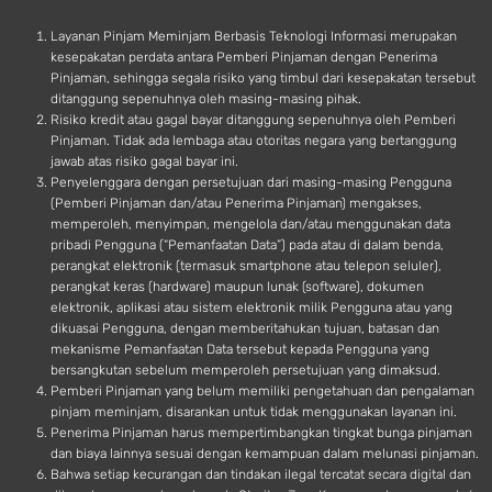
d
Layanan Pinjam Meminjam Berbasis Teknologi Informasi merupakan
kesepakatan perdata antara Pemberi Pinjaman dengan Penerima
Pinjaman, sehingga segala risiko yang timbul dari kesepakatan tersebut
ditanggung sepenuhnya oleh masing-masing pihak.
Risiko kredit atau gagal bayar ditanggung sepenuhnya oleh Pemberi
Pinjaman. Tidak ada lembaga atau otoritas negara yang bertanggung
jawab atas risiko gagal bayar ini.
Penyelenggara dengan persetujuan dari masing-masing Pengguna
(Pemberi Pinjaman dan/atau Penerima Pinjaman) mengakses,
memperoleh, menyimpan, mengelola dan/atau menggunakan data
pribadi Pengguna (“Pemanfaatan Data”) pada atau di dalam benda,
perangkat elektronik (termasuk smartphone atau telepon seluler),
perangkat keras (hardware) maupun lunak (software), dokumen
elektronik, aplikasi atau sistem elektronik milik Pengguna atau yang
dikuasai Pengguna, dengan memberitahukan tujuan, batasan dan
mekanisme Pemanfaatan Data tersebut kepada Pengguna yang
bersangkutan sebelum memperoleh persetujuan yang dimaksud.
Pemberi Pinjaman yang belum memiliki pengetahuan dan pengalaman
pinjam meminjam, disarankan untuk tidak menggunakan layanan ini.
Penerima Pinjaman harus mempertimbangkan tingkat bunga pinjaman
dan biaya lainnya sesuai dengan kemampuan dalam melunasi pinjaman.
Bahwa setiap kecurangan dan tindakan ilegal tercatat secara digital dan