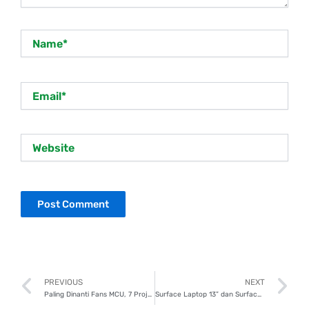
Name*
Email*
Website
Prev
N
PREVIOUS
NEXT
Paling Dinanti Fans MCU, 7 Project Marvel Studios yang Bakal Tayang 2026
Surface Laptop 13” dan Surface Pro 12”, Laptop dan Tablet Berteknologi AI untuk Produktivitas Maksimal