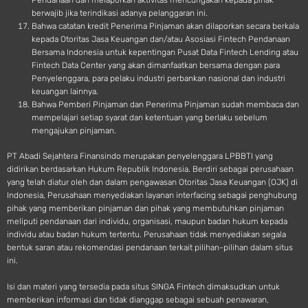
Pendanaan dan melaporkan aktivitas mencurigakan kepada pihak
berwajib jika terindikasi adanya pelanggaran ini.
Bahwa catatan kredit Penerima Pinjaman akan dilaporkan secara berkala
kepada Otoritas Jasa Keuangan dan/atau Asosiasi Fintech Pendanaan
Bersama Indonesia untuk kepentingan Pusat Data Fintech Lending atau
Fintech Data Center yang akan dimanfaatkan bersama dengan para
Penyelenggara, para pelaku industri perbankan nasional dan industri
keuangan lainnya.
Bahwa Pemberi Pinjaman dan Penerima Pinjaman sudah membaca dan
mempelajari setiap syarat dan ketentuan yang berlaku sebelum
mengajukan pinjaman.
PT Abadi Sejahtera Finansindo merupakan penyelenggara LPBBTI yang
didirikan berdasarkan Hukum Republik Indonesia. Berdiri sebagai perusahaan
yang telah diatur oleh dan dalam pengawasan Otoritas Jasa Keuangan (OJK) di
Indonesia, Perusahaan menyediakan layanan interfacing sebagai penghubung
pihak yang memberikan pinjaman dan pihak yang membutuhkan pinjaman
meliputi pendanaan dari individu, organisasi, maupun badan hukum kepada
individu atau badan hukum tertentu. Perusahaan tidak menyediakan segala
bentuk saran atau rekomendasi pendanaan terkait pilihan-pilihan dalam situs
ini.
Isi dan materi yang tersedia pada situs SINGA Fintech dimaksudkan untuk
memberikan informasi dan tidak dianggap sebagai sebuah penawaran,