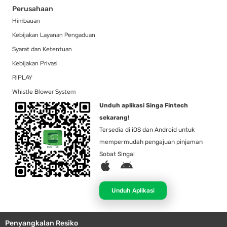
Perusahaan
Himbauan
Kebijakan Layanan Pengaduan
Syarat dan Ketentuan
Kebijakan Privasi
RIPLAY
Whistle Blower System
Unduh aplikasi Singa Fintech
sekarang!
Tersedia di iOS dan Android untuk
mempermudah pengajuan pinjaman
Sobat Singa!
A
A
p
n
p
d
Unduh Aplikasi
l
r
e
o
Penyangkalan Resiko
i