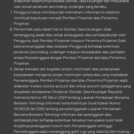
dilaporkan sepenuhnya kepada Otoritas Jasa Keuangan dan masyarakat
luas sesuai peraturan perundang-undangan yang berlaku.
Pengguna harus membaca dan memahami informasi ini sebelum
membuat keputusan menjadi Pemberi Pinjaman atau Penerima
Pinjaman.
Pemerintah yaitu dalam hal ini Otoritas Jasa Keuangan, tidak
bertanggung jawab atas setiap pelanggaran atau ketidakpatuhan oleh
Pengguna, baik Pemberi Pinjaman maupun Penerima Pinjaman (baik
karena kesengajaan atau kelalaian Pengguna) terhadap ketentuan
peraturan perundang-undangan maupun kesepakatan atau perikatan
antara Penyelenggara dengan Pemberi Pinjaman dan/atau Penerima
Pinjaman.
Setiap transaksi dan kegiatan pinjam meminjam atau pelaksanaan
kesepakatan mengenai pinjam meminjam antara atau yang melibatkan
Penyelenggara, Pemberi Pinjaman dan/atau Penerima Pinjaman wajib
dilakukan melalui escrow account dan virtual account sebagaimana yang
diwajibkan berdasarkan Peraturan Otoritas Jasa Keuangan Republik
Indonesia Nomor 40 Tahun 2024 tentang Layanan Pendanaan Bersama
Berbasis Teknologi Informasi serta Ketentuan Surat Edaran Nomor
19/SEOJK.06/2025 tentang penyelenggaraan Layanan Pendanaan
Bersama Berbasis Teknologi Informasi dan pelanggaran atau
ketidakpatuhan terhadap ketentuan tersebut merupakan bukti telah
terjadinya pelanggaran hukum oleh Penyelenggara sehingga
Penyelenggara wajib menanggung ganti rugi yang diderita oleh masing-