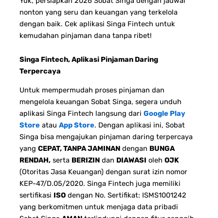
Yuk, persiapkan 2026 Sobat Singa dengan jadwal
nonton yang seru dan keuangan yang terkelola
dengan baik. Cek aplikasi Singa Fintech untuk
kemudahan pinjaman dana tanpa ribet!
Singa Fintech, Aplikasi Pinjaman Daring
Terpercaya
Untuk mempermudah proses pinjaman dan
mengelola keuangan Sobat Singa, segera unduh
aplikasi Singa Fintech langsung dari
Google Play
Store
atau
App Store
. Dengan aplikasi ini, Sobat
Singa bisa mengajukan pinjaman daring terpercaya
yang
CEPAT, TANPA JAMINAN
dengan
BUNGA
RENDAH,
serta
BERIZIN
dan
DIAWASI
oleh
OJK
(Otoritas Jasa Keuangan) dengan surat izin nomor
KEP-47/D.05/2020. Singa Fintech juga memiliki
sertifikasi
ISO
dengan No. Sertifikat: ISMS1001242
yang berkomitmen untuk menjaga data pribadi