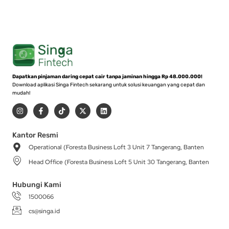
Dapatkan pinjaman daring cepat cair tanpa jaminan hingga Rp 48.000.000!
Download aplikasi Singa Fintech sekarang untuk solusi keuangan yang cepat dan
mudah!
I
F
T
X
L
n
a
i
-
i
s
c
k
t
n
t
e
t
w
k
a
b
o
i
e
Kantor Resmi
g
o
k
t
d
Operational (Foresta Business Loft 3 Unit 7 Tangerang, Banten
r
o
t
i
a
k
e
n
Head Office (Foresta Business Loft 5 Unit 30 Tangerang, Banten
m
-
r
f
Hubungi Kami
1500066
cs@singa.id