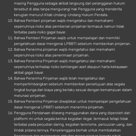
masing Pengguna sebagai akibat langsung dari pelanggaran hukum
tersebut di atas tanpa mengurangi hak Pengguna yang menderita
kerugian menurut Kitab Undang-Undang Hukum Perdata.
Bahwa Pemberi pinjaman wajib mengetahui dan memahami
sepenuhnya risiko atas pemberian pinjaman termasuk namun tidak
terbatas pada risiko gagal bayar.
Bahwa Pemberi Pinjaman wajib untuk mempelajari dan memiliki
pengetahuan dasar mengenai LPBBTI sebelum memberikan pinjaman.
Bahwa Penerima pinjaman wajib mengetahui dan memahami
sepenuhnya risiko atas penerimaan pinjaman.
Bahwa Penerima Pinjaman wajib mengetahui dan memahami
sepenuhnya terhadap risiko kehilangan aset ataupun harta kekayaaan
akibat gagal bayar.
Bahwa Penerima Pinjaman wajib telah mengetahui dan
mempertimbangkan sebelum memberikan persetujuan atas segala
tingkat bunga dan biaya yang berlaku sesuai dengan kemampuan dalam
melunasi pinjaman.
Bahwa Penerima Pinjaman diwajibkan untuk mempelajari pengetahuan
dasar mengenai LPBBTI sebelum menerima pinjaman.
Pengguna Pendanaan dilarang menggunakan dana yang diperoleh dari
platform ini untuk segala bentuk kegiatan ilegal, termasuk tetapi tidak
terbatas pada perjudian daring, kegiatan terorisme, pencucian uang, dan
tindak pidana lainnya. Penyelenggara berhak untuk membatalkan