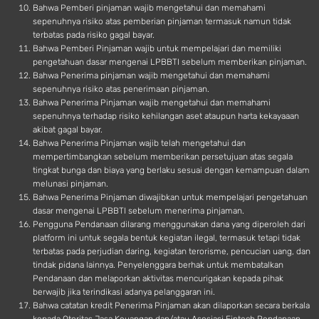
Bahwa Pemberi pinjaman wajib mengetahui dan memahami
sepenuhnya risiko atas pemberian pinjaman termasuk namun tidak
terbatas pada risiko gagal bayar.
Bahwa Pemberi Pinjaman wajib untuk mempelajari dan memiliki
pengetahuan dasar mengenai LPBBTI sebelum memberikan pinjaman.
Bahwa Penerima pinjaman wajib mengetahui dan memahami
sepenuhnya risiko atas penerimaan pinjaman.
Bahwa Penerima Pinjaman wajib mengetahui dan memahami
sepenuhnya terhadap risiko kehilangan aset ataupun harta kekayaaan
akibat gagal bayar.
Bahwa Penerima Pinjaman wajib telah mengetahui dan
mempertimbangkan sebelum memberikan persetujuan atas segala
tingkat bunga dan biaya yang berlaku sesuai dengan kemampuan dalam
melunasi pinjaman.
Bahwa Penerima Pinjaman diwajibkan untuk mempelajari pengetahuan
dasar mengenai LPBBTI sebelum menerima pinjaman.
Pengguna Pendanaan dilarang menggunakan dana yang diperoleh dari
platform ini untuk segala bentuk kegiatan ilegal, termasuk tetapi tidak
terbatas pada perjudian daring, kegiatan terorisme, pencucian uang, dan
tindak pidana lainnya. Penyelenggara berhak untuk membatalkan
Pendanaan dan melaporkan aktivitas mencurigakan kepada pihak
berwajib jika terindikasi adanya pelanggaran ini.
Bahwa catatan kredit Penerima Pinjaman akan dilaporkan secara berkala