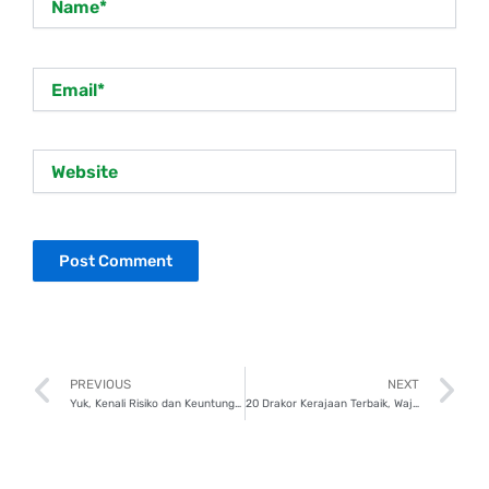
Email*
Website
Prev
N
PREVIOUS
NEXT
Yuk, Kenali Risiko dan Keuntungan Investasi Peer-to-Peer (P2P) Lending!
20 Drakor Kerajaan Terbaik, Wajib Ditonton Penggemar Sageuk!