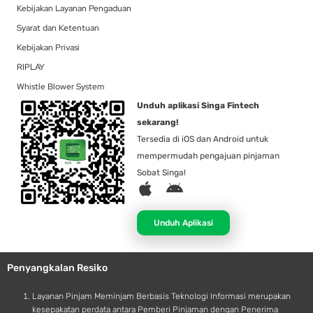
Kebijakan Layanan Pengaduan
Syarat dan Ketentuan
Kebijakan Privasi
RIPLAY
Whistle Blower System
Unduh aplikasi Singa Fintech
sekarang!
Tersedia di iOS dan Android untuk
mempermudah pengajuan pinjaman
Sobat Singa!
A
A
p
n
p
d
Unduh Aplikasi
l
r
e
o
Penyangkalan Resiko
i
d
Layanan Pinjam Meminjam Berbasis Teknologi Informasi merupakan
kesepakatan perdata antara Pemberi Pinjaman dengan Penerima