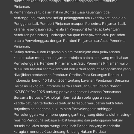
membuat keputusan menjadi Pemberi Pinjaman atau Penerima
Pinjaman.
Pemerintah yaitu dalam hal ini Otoritas Jasa Keuangan, tidak
bertanggung jawab atas setiap pelanggaran atau ketidakpatuhan oleh
Pengguna, baik Pemberi Pinjaman maupun Penerima Pinjaman (baik
karena kesengajaan atau kelalaian Pengguna) terhadap ketentuan
peraturan perundang-undangan maupun kesepakatan atau perikatan
antara Penyelenggara dengan Pemberi Pinjaman dan/atau Penerima
Pinjaman.
Setiap transaksi dan kegiatan pinjam meminjam atau pelaksanaan
kesepakatan mengenai pinjam meminjam antara atau yang melibatkan
Penyelenggara, Pemberi Pinjaman dan/atau Penerima Pinjaman wajib
dilakukan melalui escrow account dan virtual account sebagaimana yang
diwajibkan berdasarkan Peraturan Otoritas Jasa Keuangan Republik
Indonesia Nomor 40 Tahun 2024 tentang Layanan Pendanaan Bersama
Berbasis Teknologi Informasi serta Ketentuan Surat Edaran Nomor
19/SEOJK.06/2025 tentang penyelenggaraan Layanan Pendanaan
Bersama Berbasis Teknologi Informasi dan pelanggaran atau
ketidakpatuhan terhadap ketentuan tersebut merupakan bukti telah
terjadinya pelanggaran hukum oleh Penyelenggara sehingga
Penyelenggara wajib menanggung ganti rugi yang diderita oleh masing-
masing Pengguna sebagai akibat langsung dari pelanggaran hukum
tersebut di atas tanpa mengurangi hak Pengguna yang menderita
kerugian menurut Kitab Undang-Undang Hukum Perdata.