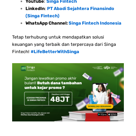
YouTube
:
Singa Fintech
LinkedIn
:
PT Abadi Sejahtera Finansindo
(Singa Fintech)
WhatsApp Channel:
Singa Fintech Indonesia
Tetap terhubung untuk mendapatkan solusi
keuangan yang terbaik dan terpercaya dari Singa
Fintech!
#LifeBetterWithSinga