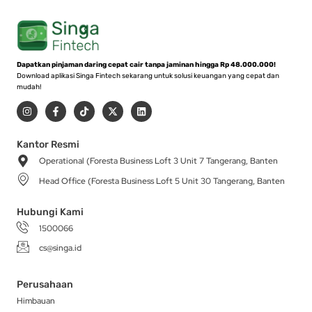
Dapatkan pinjaman daring cepat cair tanpa jaminan hingga Rp 48.000.000!
Download aplikasi Singa Fintech sekarang untuk solusi keuangan yang cepat dan
mudah!
I
F
T
X
L
n
a
i
-
i
s
c
k
t
n
t
e
t
w
k
a
b
o
i
e
Kantor Resmi
g
o
k
t
d
Operational (Foresta Business Loft 3 Unit 7 Tangerang, Banten
r
o
t
i
a
k
e
n
Head Office (Foresta Business Loft 5 Unit 30 Tangerang, Banten
m
-
r
f
Hubungi Kami
1500066
cs@singa.id
Perusahaan
Himbauan