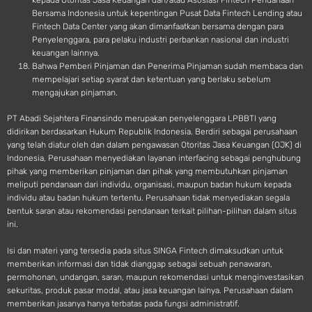
kepada Otoritas Jasa Keuangan dan/atau Asosiasi Fintech Pendanaan
Bersama Indonesia untuk kepentingan Pusat Data Fintech Lending atau
Fintech Data Center yang akan dimanfaatkan bersama dengan para
Penyelenggara, para pelaku industri perbankan nasional dan industri
keuangan lainnya.
Bahwa Pemberi Pinjaman dan Penerima Pinjaman sudah membaca dan
mempelajari setiap syarat dan ketentuan yang berlaku sebelum
mengajukan pinjaman.
PT Abadi Sejahtera Finansindo merupakan penyelenggara LPBBTI yang
didirikan berdasarkan Hukum Republik Indonesia. Berdiri sebagai perusahaan
yang telah diatur oleh dan dalam pengawasan Otoritas Jasa Keuangan (OJK) di
Indonesia, Perusahaan menyediakan layanan interfacing sebagai penghubung
pihak yang memberikan pinjaman dan pihak yang membutuhkan pinjaman
meliputi pendanaan dari individu, organisasi, maupun badan hukum kepada
individu atau badan hukum tertentu. Perusahaan tidak menyediakan segala
bentuk saran atau rekomendasi pendanaan terkait pilihan-pilihan dalam situs
ini.
Isi dan materi yang tersedia pada situs SINGA Fintech dimaksudkan untuk
memberikan informasi dan tidak dianggap sebagai sebuah penawaran,
permohonan, undangan, saran, maupun rekomendasi untuk menginvestasikan
sekuritas, produk pasar modal, atau jasa keuangan lainya. Perusahaan dalam
memberikan jasanya hanya terbatas pada fungsi administratif.