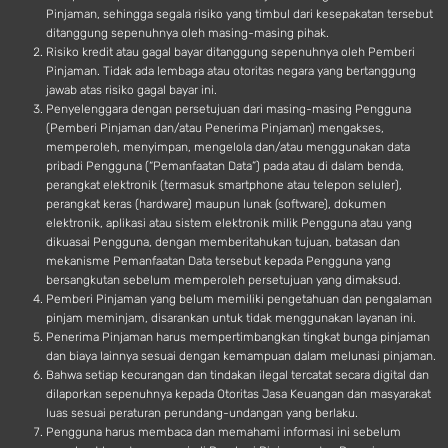
Pinjaman, sehingga segala risiko yang timbul dari kesepakatan tersebut
ditanggung sepenuhnya oleh masing-masing pihak.
Risiko kredit atau gagal bayar ditanggung sepenuhnya oleh Pemberi
Pinjaman. Tidak ada lembaga atau otoritas negara yang bertanggung
jawab atas risiko gagal bayar ini.
Penyelenggara dengan persetujuan dari masing-masing Pengguna
(Pemberi Pinjaman dan/atau Penerima Pinjaman) mengakses,
memperoleh, menyimpan, mengelola dan/atau menggunakan data
pribadi Pengguna (“Pemanfaatan Data”) pada atau di dalam benda,
perangkat elektronik (termasuk smartphone atau telepon seluler),
perangkat keras (hardware) maupun lunak (software), dokumen
elektronik, aplikasi atau sistem elektronik milik Pengguna atau yang
dikuasai Pengguna, dengan memberitahukan tujuan, batasan dan
mekanisme Pemanfaatan Data tersebut kepada Pengguna yang
bersangkutan sebelum memperoleh persetujuan yang dimaksud.
Pemberi Pinjaman yang belum memiliki pengetahuan dan pengalaman
pinjam meminjam, disarankan untuk tidak menggunakan layanan ini.
Penerima Pinjaman harus mempertimbangkan tingkat bunga pinjaman
dan biaya lainnya sesuai dengan kemampuan dalam melunasi pinjaman.
Bahwa setiap kecurangan dan tindakan ilegal tercatat secara digital dan
dilaporkan sepenuhnya kepada Otoritas Jasa Keuangan dan masyarakat
luas sesuai peraturan perundang-undangan yang berlaku.
Pengguna harus membaca dan memahami informasi ini sebelum